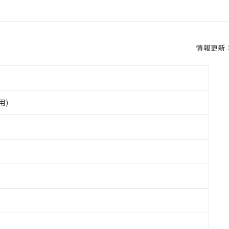
情報更新：2
用)