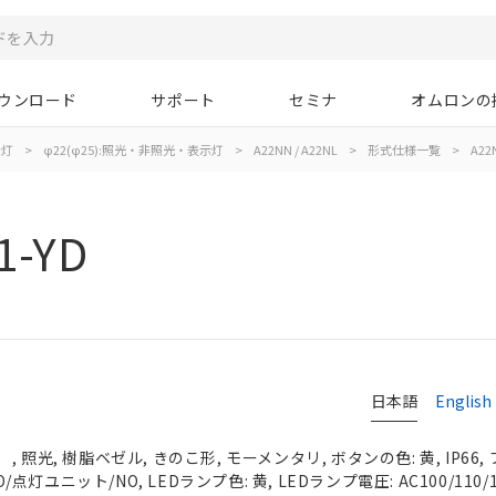
ウンロード
サポート
セミナ
オムロンの
示灯
>
φ22(φ25):照光・非照光・表示灯
>
A22NN / A22NL
>
形式仕様一覧
>
A22N
1-YD
日本語
English
 照光, 樹脂ベゼル, きのこ形, モーメンタリ, ボタンの色: 黄, IP66
O/点灯ユニット/NO, LEDランプ色: 黄, LEDランプ電圧: AC100/110/1