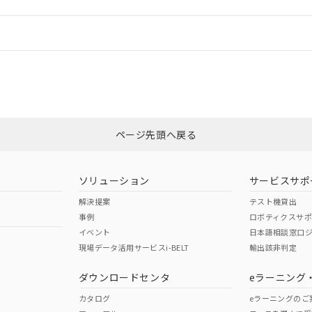
情報更新：
ログイン/会員登録
合状況については、「カスタマーサポートセンタ お客様相談室」または貴社
みください。
非含有証明書
※3
ページ先頭へ戻る
ダウンロードはこちら
ソリューション
サービスサポ
解決提案
テスト機貸出
事例
ロボティクスサ
イベント
日本語相談窓口
現場データ活用サービスi-BELT
輸出該非判定
I)
PBBs
PBDEs
DBP
ダウンロードセンタ
eラーニング
カタログ
eラーニングのご