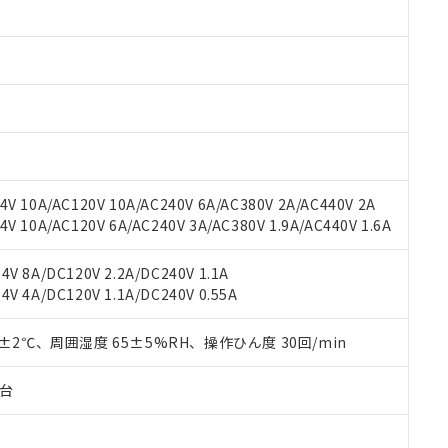
みいただき、同意のうえご利用ください。
材料含有率が中国RoHSの基準値以下であることを示します。
材料含有率が中国RoHSの基準値を超えていることを示します。
、当社制御機器事業取扱商品の当社在庫状況および標準価格(税抜)
ら貴社製品のうち、外国為替および外国貿易法に定める商品（以下｢
質）：
す。当社販売部門へお問い合わせください。
 水銀(Hg) 1000ppm以下、 カドミウム(Cd) 100ppm以下、
たは国外への提供する場合は、日本国政府の輸出許可(または役務取
000ppm以下、ポリ臭化ビフェニル類(PBB) 1000ppm以下、ポリ臭化ジフェニルエーテル類(P
事業取扱商品の中には、本サービスの対象外となる商品もあること
手続きをとります。
キシル) (DEHP)(別名：DOP) 1000ppm以下、フタル酸ブチルベンジル（BBP） 100
(GB/T26572)：
以下、フタル酸ジイソブチル (DIBP) 1000ppm以下
び標準価格照会結果は、記載している更新日時点での社内データに
物を破棄する場合は、完全に破砕するなど、違法に輸出されないよ
(水銀) : 1000ppm、 Cd(カドミウム) : 100ppm、
業用監視および制御機器に対する適用除外項目は除く。
覧された時点での実際の在庫および標準価格とは異なる場合がある
1000ppm、 PBBs(ポリ臭化ビフェニル類) : 1000ppm、 PBDEs(ポリ臭化ジフェニルエーテル類
物質については閾値を超える意図的な使用がないことを確認しています。
上の在庫あり
 1000ppm、 DIBP(フタル酸ジイソブチル) : 1000ppm、 BBP(フタル酸ブチルベンジル) :
品を、核兵器、ミサイル、化学兵器、生物兵器またはその他武器並
チルヘキシル)) : 1000ppm
況および標準価格はお客様のお取引先、またはお客様担当のオムロ
用いたしません。
V 10A/AC120V 10A/AC240V 6A/AC380V 2A/AC440V 2A
ご相談ください。
は満たないが在庫あり
製品を第三者に販売する場合は、上記1、2および3の内容を当該第
 10A/AC120V 6A/AC240V 3A/AC380V 1.9A/AC440V 1.6A
機器販売店や当社販売拠点は「
販売ネットワーク
」をご確認くだ
販売先および販売に係わる関係者が違法に輸出するおそれがある場
用期限
び標準価格結果を当社の事前の承諾なく第三者に漏洩または開示し
え状況などにより、予定月が前後することがあります。
(最新の在庫状況については、お客様のお取引先、またはお客様担当
V 8A/DC120V 2.2A/DC240V 1.1A
（10物質）のすべてが基準値以下であることを示します。
店・当社販売員にご確認ください)
能（部品リスト作成サービス）をご利用いただくには、I-Webメン
V 4A/DC120V 1.1A/DC240V 0.55A
使用状況下において有害物質が外部に漏えいし、環境に深刻な影響を
あります。
機種、また在庫状況の情報を公開していない機種
ェブサイト上で当社にご登録された部品リストについて、当社およ
書ダウンロード
す。当社販売部門へお問い合わせください。
0±2℃、周囲湿度 65±5%RH、操作ひん度 30回/min
品・サービスに関するお客様との取引・商談に必要な範囲で利用す
合意する
キャンセル
書をダウンロードすることができます。
子台
利用者とは、
"個人情報の共同利用に関して"
の「1.共同利用者の
します。
10物質）の非含有証明書
明書（当社基準）