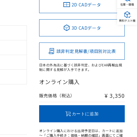
2D CADデータ
在庫・価格
無料テスト機
3D CADデータ
該非判定見解書/項目別対比表
日本の外為法に基づく該非判定、およびEAR再輸出規
制に関する見解が入手できます。
オンライン購入
¥ 3,350
販売価格（税込）
カートに追加
オンライン購入における出荷予定日は、カートに追加
～「ご購入手続き：価格・納期の確認」画面にてご確