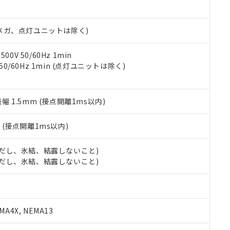
日時点で非含有を証明するもので、過去に遡って非含有を証明するも
令のフタル酸エステル類４物質の対応では、対応完了までの期間は出
備考欄に対応日を記載しておりました。
00Vメガ、点灯ユニットは除く)
品への在庫切替を完了していることから、特段のことがない限り、20
す。
0V 50/60Hz 1min
 50/60Hz 1min (点灯ユニットは除く)
振幅 1.5mm (接点開離1ms以内)
2
(接点開離1ms以内)
 (ただし、氷結、結露しないこと)
 (ただし、氷結、結露しないこと)
A4X, NEMA13