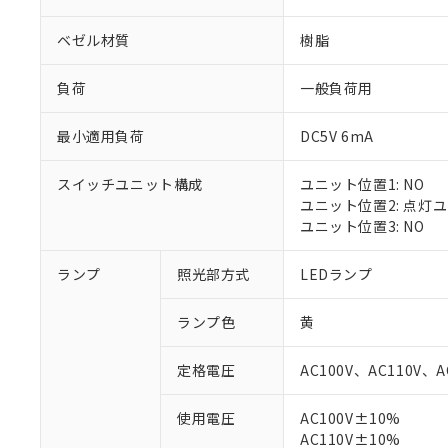
ベゼル材質
樹脂
負荷
一般負荷用
最小適用負荷
DC5V 6mA
スイッチユニット構成
ユニット位置1: NO
ユニット位置2: 点灯
ユニット位置3: NO
ランプ
照光部方式
LEDランプ
※1 対応状況
ランプ色
黄
対応済み：EU
対応予定：EU R
定格電圧
AC100V、AC110V、A
対応予定なし：EU
調査・確認中：EU
ご利用条件
使用電圧
AC100V±10%
非該当品：ライセ
※1 中国RoHS
AC110V±10%
仕入先様の事情に