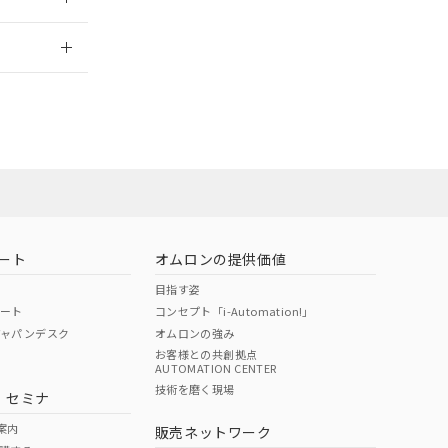
2026/7/29
担当オムロン営
お問い合わせ
ート
オムロンの提供価値
目指す姿
ポート
コンセプト「i-Automation!」
ジャパンデスク
オムロンの強み
お客様との共創拠点
AUTOMATION CENTER
DIBP
BBP
DEHP
環境保護
技術を磨く現場
・セミナ
使用期限
案内
販売ネットワーク