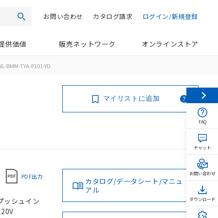
お問い合わせ
カタログ請求
ログイン/新規登録
検索
提供価値
販売ネットワーク
オンラインストア
L-BMM-TYA-P101-YD
マイリストに追加
FAQ
チャット
お問い合わせ
PDF出力
カタログ/データシート/マニュ
アル
, プッシュイン
ダウンロード
20V