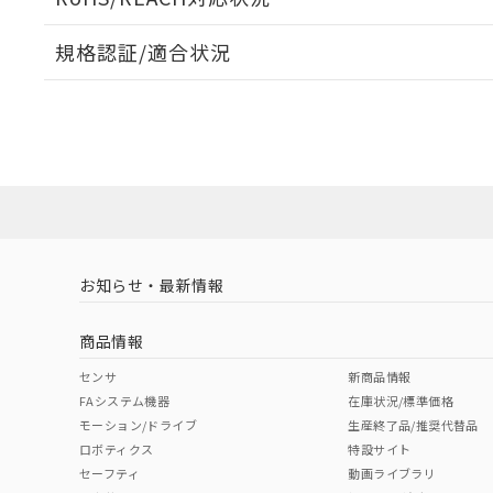
規格認証/適合状況
EU RoHS
注意事項・凡例
A22NL-BMM-TYA-P101-YDについての規格認証/適
業員または販売店にお問い合わせください。
ダウンロードデータをご利用いただく前に、以下を必ずお読
対応状況
対応予定月
※1
※2
ソフトウェアの使用条件
対応済み
お知らせ・最新情報
中国 RoHS
注意事項・凡例
商品情報
中国 RoHS表
※1 ※2
センサ
新商品情報
FAシステム機器
在庫状況/標準価格
Pb
Hg
Cd
Cr(V
モーション/ドライブ
生産終了品/推奨代替品
ロボティクス
特設サイト
セーフティ
動画ライブラリ