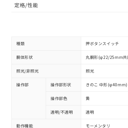
定格/性能
種類
押ボタンスイッチ
胴体形状
丸胴形(φ22/25mm共
照光/非照光
照光
操作部
操作部形状
きのこ 中形(φ40mm)
操作部色
黄
透明/不透明
透明
動作機能
モーメンタリ