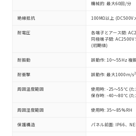
機械的: 最大60回/分
※本証明書は発行
また、RoHS指
混在することから
絶縁抵抗
100MΩ以上 (DC5
既に当社にて対応
り割愛しておりま
耐電圧
各端子とアース間: AC250
同極端子間: AC2500V
(初期値)
耐振動
誤動作: 10～55Hz 複
耐衝撃
誤動作: 最大1000m/s
周囲温度範囲
使用時: -25～55℃
保存時: -40～80℃
周囲湿度範囲
使用時: 35～85%RH
保護構造
パネル前面: IP66、NEM