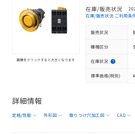
在庫/販売状況
20
在庫/販売状況 ご利用条
販売状況
機種区分
画像をクリックすると大きくなります
在庫状況
標準価格(税別)
詳細情報
定格/性能
外形図
取りつけ穴加工図
CAD