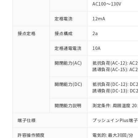
AC100～130V
があります。
以下の条件をお読
「○」：最大均質
「×」：最大均質
本サービスは
当社は、これ
定格電流
12mA
*EU RoHS指令（10物
「－」：未確認で
鉛(Pb) 1000ppm以下、
くものです。
う）を輸出ま
記
説明
六価クロム(Cr(Ⅵ)) 1
当社制御機器
などの必要な
フタル酸ビス(2-エチルヘ
接点定格
接点構成
2a
号
*中国RoHS10物質の基準値 
ル（DBP） 1000ppm
在庫状況およ
当社は規制貨
Pb(鉛) :1000ppm、 Hg
但し、RoHS指令で産
のであり、閲
ます。
Cr(Ⅵ)(六価クロム) : 
フタル酸エステル類の４
定格通電電流
10A
○
一定数以
DBP(フタル酸ジブチル) :
い。
当社は貴社製
DEHP(フタル酸ビス(2-エ
正式な納期状
置等に一切使
開閉能力(AC)
抵抗負荷(AC-12): AC24
当社販売員に
※2 対応予定月
△
一定数に
当社は、貴社
誘導負荷(AC-15): AC24V
オムロン制御
また当社は、
※2 環境保護使
在庫状況およ
部品在庫の切り替
たしません。
－
在庫なし
す。
開閉能力(DC)
抵抗負荷(DC-12): DC24
「ｅ」：有害物質
機器販売
マイパーツ機
誘導負荷(DC-13): DC24
「10」：通常の
ている必要が
味します。
空
受注生産
お客様が当ウ
※3 非含有証明
「－」：未確認で
開閉能力説明
測定条件: 周囲温度 2
白
が、当社の製
さい。
下記の非含有証明
端子仕様
プッシュインPlus端
※当社の共同
いる法人を指
EU RoHS指令（
許容操作頻度
電気的: 最大30回/分
51物質の非含有証