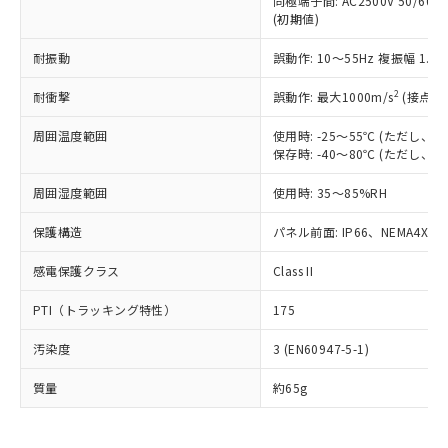
同極端子間: AC2500V 50/60
為替および外国貿易法に定める商品
在庫状況および標準価格照会結果は、
い合わせください。
(初期値)
（以下｢規制貨物等」という）を輸出
記載している更新日時点での社内デー
*EU RoHS指令（10物質）：
または国外への提供する場合は、日本
記
タに基づき作成されるものであり、閲
説明
鉛(Pb) 1000ppm以下、 水銀(Hg) 1000ppm以下、 カド
耐振動
誤動作: 10～55Hz 複振幅 1.
*中国RoHS10物質の基準値 (GB/T26572)：
国政府の輸出許可(または役務取引許
号
覧された時点での実際の在庫および標
ミウム(Cd) 100ppm以下、
Pb(鉛) :1000ppm、 Hg(水銀) : 1000ppm、 Cd(カドミウ
可)を取得するなどの必要な手続きを
六価クロム(Cr(Ⅵ)) 1000ppm以下、ポリ臭化ビフェニル
ム) : 100ppm、
準価格とは異なる場合があることをご
2
耐衝撃
誤動作: 最大1000m/s
(接点開
類(PBB) 1000ppm以下、ポリ臭化ジフェニルエーテル類
Cr(Ⅵ)(六価クロム) : 1000ppm、 PBBs(ポリ臭化ビフェ
とります。
了承ください。
(PBDE) 1000ppm以下、フタル酸ビス(2-エチルヘキシ
○
一定数以上の在庫あり
ニル類) : 1000ppm、 PBDEs(ポリ臭化ジフェニルエーテ
当社は規制貨物を破棄する場合は、完
ル) (DEHP)(別名：DOP) 1000ppm以下、フタル酸ブチ
正式な納期状況および標準価格はお客
ル類) : 1000ppm、
周囲温度範囲
使用時: -25～55℃ (ただし
ルベンジル（BBP） 1000ppm以下、フタル酸ジブチル
全に破砕するなど、違法に輸出されな
DBP(フタル酸ジブチル) : 1000ppm、 DIBP(フタル酸ジ
保存時: -40～80℃ (ただし
様のお取引先、またはお客様担当のオ
（DBP） 1000ppm以下、フタル酸ジイソブチル
イソブチル) : 1000ppm、 BBP(フタル酸ブチルベンジ
△
一定数には満たないが在庫あり
いよう必要な手段を講じます。
ムロン制御機器販売店・当社販売員に
(DIBP) 1000ppm以下
ル) : 1000ppm、
当社は貴社製品を、核兵器、ミサイ
但し、RoHS指令で産業用監視および制御機器に対する
周囲湿度範囲
使用時: 35～85%RH
DEHP(フタル酸ビス(2-エチルヘキシル)) : 1000ppm
ご相談ください。
適用除外項目は除く。
ル、化学兵器、生物兵器またはその他
－
在庫なし(最新の在庫状況につ
オムロン制御機器販売店や当社販売拠
フタル酸エステル類の４物質については閾値を超える意
保護構造
パネル前面: IP66、NEMA4X, N
武器並びにこれらの製造装置等に一切
いては、お客様のお取引先、ま
図的な使用がないことを確認しています。
点は「
販売ネットワーク
」をご確認
※2 環境保護使用期限
使用いたしません。
たはお客様担当のオムロン制御
ください。
感電保護クラス
Class II
当社は、貴社製品を第三者に販売する
機器販売店・当社販売員にご確
在庫状況および標準価格結果を当社の
※2 対応予定月
「ｅ」：有害物質（10物質）のすべてが基
場合は、上記1、2および3の内容を当
認ください)
事前の承諾なく第三者に漏洩または開
PTI（トラッキング特性）
175
準値以下であることを示します。
該第三者に通知します。また当社は、
示しないようお願いします。
部品在庫の切り替え状況などにより、予定
「10」：通常の使用状況下において有害物
販売先および販売に係わる関係者が違
マイパーツ機能（部品リスト作成サー
空
受注生産機種、また在庫状況の
汚染度
3 (EN60947-5-1)
月が前後することがあります。
質が外部に漏えいし、環境に深刻な影響を
法に輸出するおそれがある場合は、取
ビス）をご利用いただくには、I-Web
白
情報を公開していない機種
及ぼさない年数を意味します。
り引きをいたしません。
メンバーズにご登録されている必要が
質量
約65g
「－」：未確認です。当社販売部門へお問
あります。
い合わせください。
お客様が当ウェブサイト上で当社にご
※3 非含有証明書ダウンロード