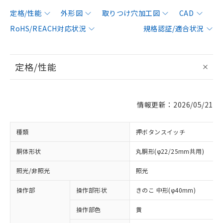
定格/性能
外形図
取りつけ穴加工図
CAD
RoHS/REACH対応状況
規格認証/適合状況
定格/性能
情報更新：2026/05/21
種類
押ボタンスイッチ
胴体形状
丸胴形(φ22/25mm共用)
照光/非照光
照光
操作部
操作部形状
きのこ 中形(φ40mm)
操作部色
黄