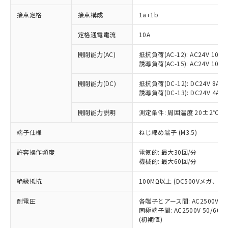
接点定格
接点構成
1a+1b
※1 対応状況
定格通電電流
10A
対応済み：EU RoHS指令（10物質）の
開閉能力(AC)
抵抗負荷(AC-12): AC24V 10A/A
非含有に対応した製品が提供可能な商品で
誘導負荷(AC-15): AC24V 10A/AC
す。
対応予定：EU RoHS指令（10物質）の非含
開閉能力(DC)
抵抗負荷(DC-12): DC24V 8A/DC
ご利用条件
有に対応した製品に切り替える予定のある
誘導負荷(DC-13): DC24V 4A/DC
商品です。
対応予定なし：EU RoHS指令（10物質）の
開閉能力説明
測定条件: 周囲温度 20±2℃、
以下の条件をお読みいただき、同意のうえ
非含有に非対応の商品で、対応品を出す予
ご利用ください。
端子仕様
ねじ締め端子 (M3.5)
定はありません。
調査・確認中：EU RoHS指令（10物質）の
本サービスは、当社制御機器事業取扱
※1 中国RoHS○×表
許容操作頻度
電気的: 最大30回/分
非含有の対応状況を調査中または確認中の
商品の当社在庫状況および標準価格
機械的: 最大60回/分
商品です。
(税抜)を提供させていただくもので
「○」：最大均質材料含有率が中国RoHSの
非該当品：ライセンス料など無形物で、有
す。
絶縁抵抗
100MΩ以上 (DC500Vメガ、
基準値以下であることを示します。
害物質有無と関係のない商品です。
当社制御機器事業取扱商品の中には、
「×」：最大均質材料含有率が中国RoHSの
仕入先様の事情により、非含有部品として
耐電圧
各端子とアース間: AC2500V 50/
本サービスの対象外となる商品もある
基準値を超えていることを示します。
いたものが、含有品と判明した場合などや
当社は、これら貴社製品のうち、外国
同極端子間: AC2500V 50/60
ことをご了承ください。
「－」：未確認です。当社販売部門へお問
むを得ず変更することがあります。
(初期値)
為替および外国貿易法に定める商品
在庫状況および標準価格照会結果は、
い合わせください。