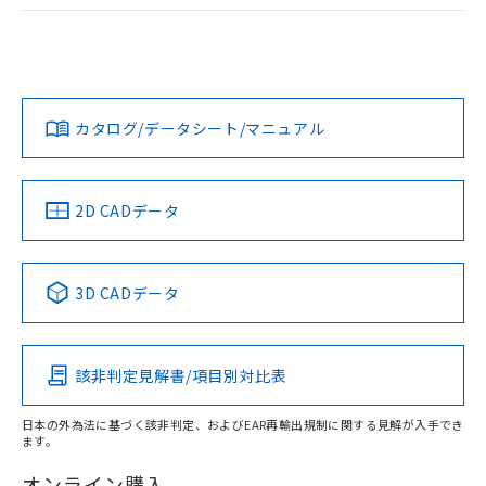
ログイン/会員登録
EU RoHS
注意事項・凡例
UL認証
CSA認証
CEマーキング
Yes
Yes
Yes
対応状況
対応予定月
※1
※2
ダウンロードデータをご利用いただく前に、以下を必ずお読
みください。
カタログ/データシート/マニュアル
対応済み
ソフトウェアの使用条件
LR型式承認
DNV型式承認
BV型式承認
KR型式承
（イギリス
（ノルウェー
（フランス
（韓国
船舶規格）
船舶規格）
船舶規格）
船舶規格
中国 RoHS
注意事項・凡例
2D CADデータ
No
No
No
No
中国 RoHS表
※1 ※2
3D CADデータ
この製品の規格認証/適合状況ページへ
Pb
Hg
Cd
Cr(VI)
その他の認証はこちらのページからご検索ください
該非判定見解書/項目別対比表
X
O
O
O
日本の外為法に基づく該非判定、およびEAR再輸出規制に関する見解が入手でき
ます。
"対応済み"や非含有の記載がされた商品であっても、流通
在庫等で未対応品が混在する可能性があります。
オンライン購入