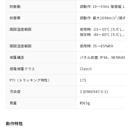
（以下｢規制貨物等」という）を輸出
記載している更新日時点での社内デー
耐振動
誤動作: 10～55Hz 複振幅 1.
*EU RoHS指令（10物質）：
または国外への提供する場合は、日本
記
タに基づき作成されるものであり、閲
説明
鉛(Pb) 1000ppm以下、 水銀(Hg) 1000ppm以下、 カド
*中国RoHS10物質の基準値 (GB/T26572)：
国政府の輸出許可(または役務取引許
号
覧された時点での実際の在庫および標
ミウム(Cd) 100ppm以下、
Pb(鉛) :1000ppm、 Hg(水銀) : 1000ppm、 Cd(カドミウ
2
耐衝撃
誤動作: 最大1000m/s
(接点開
可)を取得するなどの必要な手続きを
六価クロム(Cr(Ⅵ)) 1000ppm以下、ポリ臭化ビフェニル
ム) : 100ppm、
準価格とは異なる場合があることをご
類(PBB) 1000ppm以下、ポリ臭化ジフェニルエーテル類
Cr(Ⅵ)(六価クロム) : 1000ppm、 PBBs(ポリ臭化ビフェ
とります。
了承ください。
(PBDE) 1000ppm以下、フタル酸ビス(2-エチルヘキシ
周囲温度範囲
使用時: -25～55℃ (ただし
○
一定数以上の在庫あり
ニル類) : 1000ppm、 PBDEs(ポリ臭化ジフェニルエーテ
当社は規制貨物を破棄する場合は、完
ル) (DEHP)(別名：DOP) 1000ppm以下、フタル酸ブチ
正式な納期状況および標準価格はお客
ル類) : 1000ppm、
保存時: -40～80℃ (ただし
ルベンジル（BBP） 1000ppm以下、フタル酸ジブチル
全に破砕するなど、違法に輸出されな
DBP(フタル酸ジブチル) : 1000ppm、 DIBP(フタル酸ジ
様のお取引先、またはお客様担当のオ
（DBP） 1000ppm以下、フタル酸ジイソブチル
イソブチル) : 1000ppm、 BBP(フタル酸ブチルベンジ
△
一定数には満たないが在庫あり
いよう必要な手段を講じます。
周囲湿度範囲
使用時: 35～85%RH
ムロン制御機器販売店・当社販売員に
(DIBP) 1000ppm以下
ル) : 1000ppm、
当社は貴社製品を、核兵器、ミサイ
但し、RoHS指令で産業用監視および制御機器に対する
DEHP(フタル酸ビス(2-エチルヘキシル)) : 1000ppm
ご相談ください。
適用除外項目は除く。
ル、化学兵器、生物兵器またはその他
保護構造
パネル前面: IP66、NEMA4X, N
－
在庫なし(最新の在庫状況につ
オムロン制御機器販売店や当社販売拠
フタル酸エステル類の４物質については閾値を超える意
武器並びにこれらの製造装置等に一切
いては、お客様のお取引先、ま
図的な使用がないことを確認しています。
点は「
販売ネットワーク
」をご確認
※2 環境保護使用期限
感電保護クラス
Class II
使用いたしません。
たはお客様担当のオムロン制御
ください。
当社は、貴社製品を第三者に販売する
機器販売店・当社販売員にご確
在庫状況および標準価格結果を当社の
PTI（トラッキング特性）
175
※2 対応予定月
「ｅ」：有害物質（10物質）のすべてが基
場合は、上記1、2および3の内容を当
認ください)
事前の承諾なく第三者に漏洩または開
準値以下であることを示します。
該第三者に通知します。また当社は、
示しないようお願いします。
汚染度
3 (EN60947-5-1)
部品在庫の切り替え状況などにより、予定
「10」：通常の使用状況下において有害物
販売先および販売に係わる関係者が違
マイパーツ機能（部品リスト作成サー
空
受注生産機種、また在庫状況の
月が前後することがあります。
質が外部に漏えいし、環境に深刻な影響を
法に輸出するおそれがある場合は、取
ビス）をご利用いただくには、I-Web
白
情報を公開していない機種
質量
約65g
及ぼさない年数を意味します。
り引きをいたしません。
メンバーズにご登録されている必要が
「－」：未確認です。当社販売部門へお問
あります。
い合わせください。
お客様が当ウェブサイト上で当社にご
動作特性
※3 非含有証明書ダウンロード
登録された部品リストについて、当社