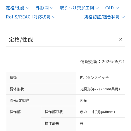
定格/性能
外形図
取りつけ穴加工図
CAD
RoHS/REACH対応状況
規格認証/適合状況
定格/性能
情報更新：2026/05/21
種類
押ボタンスイッチ
胴体形状
丸胴形(φ22/25mm共用)
照光/非照光
照光
操作部
操作部形状
きのこ 中形(φ40mm)
操作部色
黄