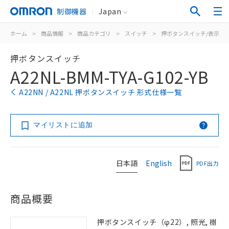
制御機器
Japan
ホーム
>
商品情報
>
商品カテゴリ
>
スイッチ
>
押ボタンスイッチ/表示灯
押ボタンスイッチ
A22NL-BMM-TYA-G102-YB
A22NN / A22NL 押ボタンスイッチ 形式仕様一覧
マイリストに追加
日本語
English
PDF出力
商品概要
押ボタンスイッチ（φ22）, 照光, 樹