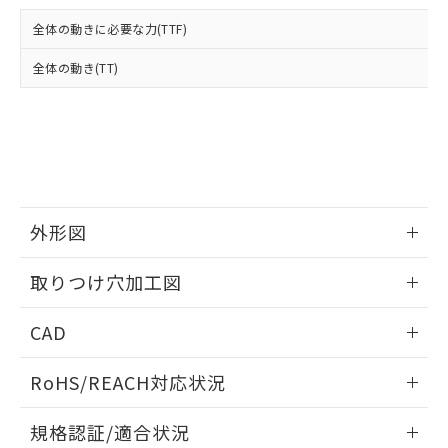
および当社の共同利用者が、当社の製
下記の非含有証明書をダウンロードするこ
品・サービスに関するお客様との取
全体の動きに必要な力(TTF)
とができます。
合意する
キャンセル
引・商談に必要な範囲で利用すること
をご了承ください。
全体の動き(TT)
EU RoHS指令（10物質）の非含有証明書
※当社の共同利用者とは、
"個人情報
51物質の非含有証明書（当社基準）
の共同利用に関して"
の「1.共同利
※本証明書は発行日時点で非含有を証明す
用者の範囲」に記載されている法人を
るもので、過去に遡って非含有を証明する
指します。
ものではありません。
また、RoHS指令のフタル酸エステル類４
物質の対応では、対応完了までの期間は出
荷製品に未対応品が混在することから備考
外形図
欄に対応日を記載しておりました。
情報更新：2026/05/21
既に当社にて対応品への在庫切替を完了
取りつけ穴加工図
していることから、特段のことがない限
り、2022年1月12日より割愛しておりま
情報更新：2026/05/21
CAD
す。
ログイン/会員登録いただくと、CADデータをダウンロー
RoHS/REACH対応状況
ドすることができます。
情報更新：2026/7/29
規格認証/適合状況