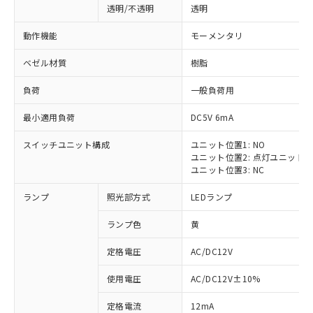
透明/不透明
透明
動作機能
モーメンタリ
ベゼル材質
樹脂
負荷
一般負荷用
最小適用負荷
DC5V 6mA
スイッチユニット構成
ユニット位置1: NO
ユニット位置2: 点灯ユニット
ユニット位置3: NC
ランプ
照光部方式
LEDランプ
ランプ色
黄
定格電圧
AC/DC12V
使用電圧
AC/DC12V±10%
定格電流
12mA