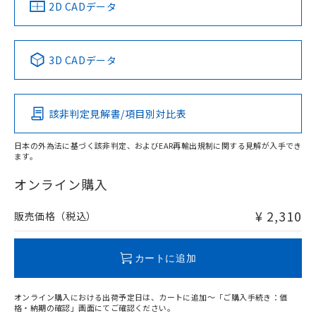
中国 RoHS
注意事項・凡例
2D CADデータ
No
No
No
No
中国 RoHS表
※1 ※2
3D CADデータ
この製品の規格認証/適合状況ページへ
Pb
Hg
Cd
Cr(VI)
その他の認証はこちらのページからご検索ください
該非判定見解書/項目別対比表
O
O
O
O
日本の外為法に基づく該非判定、およびEAR再輸出規制に関する見解が入手でき
ます。
"対応済み"や非含有の記載がされた商品であっても、流通
在庫等で未対応品が混在する可能性があります。
オンライン購入
非含有品が必要な際は、弊社営業部門もしくは販売店へお
問い合わせください。
¥ 2,310
販売価格（税込）
この製品のRoHS/REACH対応状況ページへ
カートに追加
オンライン購入における出荷予定日は、カートに追加～「ご購入手続き：価
格・納期の確認」画面にてご確認ください。