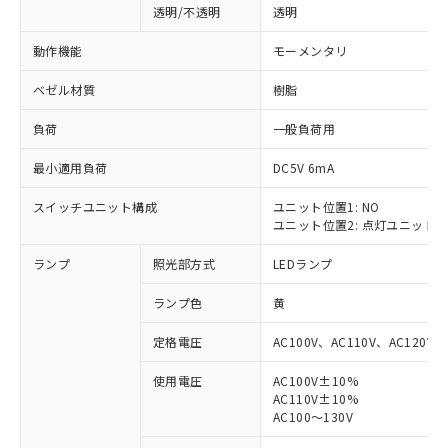
透明/不透明
透明
動作機能
モーメンタリ
ベゼル材質
樹脂
負荷
一般負荷用
最小適用負荷
DC5V 6mA
スイッチユニット構成
ユニット位置1: NO
ユニット位置2: 点灯ユニット
ランプ
照光部方式
LEDランプ
ランプ色
黄
定格電圧
AC100V、AC110V、AC120V
使用電圧
AC100V±10%
AC110V±10%
※1 対応状況
AC100～130V