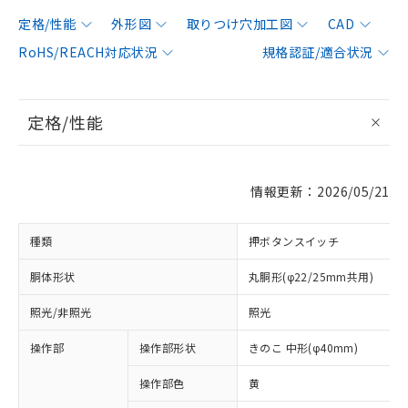
定格/性能
外形図
取りつけ穴加工図
CAD
RoHS/REACH対応状況
規格認証/適合状況
定格/性能
情報更新：2026/05/21
種類
押ボタンスイッチ
胴体形状
丸胴形(φ22/25mm共用)
照光/非照光
照光
操作部
操作部形状
きのこ 中形(φ40mm)
操作部色
黄