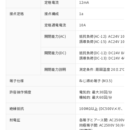
対応済み：EU RoHS指令（10物質）の
定格電流
12mA
非含有に対応した製品が提供可能な商品で
す。
接点定格
接点構成
1a
対応予定：EU RoHS指令（10物質）の非含
ご利用条件
有に対応した製品に切り替える予定のある
定格通電電流
10A
商品です。
開閉能力(AC)
抵抗負荷(AC-12): AC24V 10A/A
対応予定なし：EU RoHS指令（10物質）の
以下の条件をお読みいただき、同意のうえ
誘導負荷(AC-15): AC24V 10A/AC
非含有に非対応の商品で、対応品を出す予
ご利用ください。
定はありません。
開閉能力(DC)
抵抗負荷(DC-12): DC24V 8A/DC
調査・確認中：EU RoHS指令（10物質）の
本サービスは、当社制御機器事業取扱
誘導負荷(DC-13): DC24V 4A/DC
※1 中国RoHS○×表
非含有の対応状況を調査中または確認中の
商品の当社在庫状況および標準価格
商品です。
開閉能力説明
測定条件: 周囲温度 20±2℃、
(税抜)を提供させていただくもので
「○」：最大均質材料含有率が中国RoHSの
非該当品：ライセンス料など無形物で、有
す。
基準値以下であることを示します。
害物質有無と関係のない商品です。
端子仕様
ねじ締め端子 (M3.5)
当社制御機器事業取扱商品の中には、
「×」：最大均質材料含有率が中国RoHSの
仕入先様の事情により、非含有部品として
本サービスの対象外となる商品もある
基準値を超えていることを示します。
いたものが、含有品と判明した場合などや
許容操作頻度
電気的: 最大30回/分
当社は、これら貴社製品のうち、外国
ことをご了承ください。
「－」：未確認です。当社販売部門へお問
機械的: 最大60回/分
むを得ず変更することがあります。
為替および外国貿易法に定める商品
在庫状況および標準価格照会結果は、
い合わせください。
（以下｢規制貨物等」という）を輸出
記載している更新日時点での社内デー
絶縁抵抗
100MΩ以上 (DC500Vメガ、
*EU RoHS指令（10物質）：
または国外への提供する場合は、日本
記
タに基づき作成されるものであり、閲
説明
鉛(Pb) 1000ppm以下、 水銀(Hg) 1000ppm以下、 カド
*中国RoHS10物質の基準値 (GB/T26572)：
国政府の輸出許可(または役務取引許
号
覧された時点での実際の在庫および標
ミウム(Cd) 100ppm以下、
耐電圧
Pb(鉛) :1000ppm、 Hg(水銀) : 1000ppm、 Cd(カドミウ
各端子とアース間: AC2500V 50/
可)を取得するなどの必要な手続きを
六価クロム(Cr(Ⅵ)) 1000ppm以下、ポリ臭化ビフェニル
ム) : 100ppm、
準価格とは異なる場合があることをご
同極端子間: AC2500V 50/60
類(PBB) 1000ppm以下、ポリ臭化ジフェニルエーテル類
Cr(Ⅵ)(六価クロム) : 1000ppm、 PBBs(ポリ臭化ビフェ
とります。