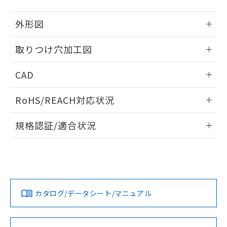
51物質の非含有証明書（当社基準）
の共同利用に関して"
の「1.共同利
※本証明書は発行日時点で非含有を証明す
用者の範囲」に記載されている法人を
外形図
るもので、過去に遡って非含有を証明する
指します。
ものではありません。
情報更新：2026/05/21
取りつけ穴加工図
また、RoHS指令のフタル酸エステル類４
物質の対応では、対応完了までの期間は出
情報更新：2026/05/21
荷製品に未対応品が混在することから備考
CAD
欄に対応日を記載しておりました。
既に当社にて対応品への在庫切替を完了
ログイン/会員登録いただくと、CADデータをダウンロー
RoHS/REACH対応状況
していることから、特段のことがない限
ドすることができます。
り、2022年1月12日より割愛しておりま
情報更新：2026/7/29
す。
規格認証/適合状況
ログイン/会員登録
EU RoHS
注意事項・凡例
UL認証
CSA認証
CEマーキング
Yes
Yes
Yes
対応状況
対応予定月
※1
※2
ダウンロードデータをご利用いただく前に、以下を必ずお読
みください。
カタログ/データシート/マニュアル
対応済み
ソフトウェアの使用条件
LR型式承認
DNV型式承認
BV型式承認
KR型式承
（イギリス
（ノルウェー
（フランス
（韓国
船舶規格）
船舶規格）
船舶規格）
船舶規格