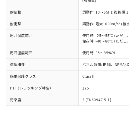
(初期値)
了承ください。
(PBDE) 1000ppm以下、フタル酸ビス(2-エチルヘキシ
○
一定数以上の在庫あり
ニル類) : 1000ppm、 PBDEs(ポリ臭化ジフェニルエーテ
当社は規制貨物を破棄する場合は、完
ル) (DEHP)(別名：DOP) 1000ppm以下、フタル酸ブチ
正式な納期状況および標準価格はお客
ル類) : 1000ppm、
ルベンジル（BBP） 1000ppm以下、フタル酸ジブチル
全に破砕するなど、違法に輸出されな
耐振動
DBP(フタル酸ジブチル) : 1000ppm、 DIBP(フタル酸ジ
誤動作: 10～55Hz 複振幅 1.
様のお取引先、またはお客様担当のオ
（DBP） 1000ppm以下、フタル酸ジイソブチル
イソブチル) : 1000ppm、 BBP(フタル酸ブチルベンジ
△
一定数には満たないが在庫あり
いよう必要な手段を講じます。
ムロン制御機器販売店・当社販売員に
(DIBP) 1000ppm以下
ル) : 1000ppm、
2
耐衝撃
誤動作: 最大1000m/s
(接点開
当社は貴社製品を、核兵器、ミサイ
但し、RoHS指令で産業用監視および制御機器に対する
DEHP(フタル酸ビス(2-エチルヘキシル)) : 1000ppm
ご相談ください。
適用除外項目は除く。
ル、化学兵器、生物兵器またはその他
－
在庫なし(最新の在庫状況につ
オムロン制御機器販売店や当社販売拠
フタル酸エステル類の４物質については閾値を超える意
周囲温度範囲
使用時: -25～55℃ (ただし
武器並びにこれらの製造装置等に一切
いては、お客様のお取引先、ま
図的な使用がないことを確認しています。
点は「
販売ネットワーク
」をご確認
保存時: -40～80℃ (ただし
※2 環境保護使用期限
使用いたしません。
たはお客様担当のオムロン制御
ください。
当社は、貴社製品を第三者に販売する
機器販売店・当社販売員にご確
在庫状況および標準価格結果を当社の
周囲湿度範囲
使用時: 35～85%RH
※2 対応予定月
「ｅ」：有害物質（10物質）のすべてが基
場合は、上記1、2および3の内容を当
認ください)
事前の承諾なく第三者に漏洩または開
準値以下であることを示します。
該第三者に通知します。また当社は、
示しないようお願いします。
保護構造
パネル前面: IP66、NEMA4X, N
部品在庫の切り替え状況などにより、予定
「10」：通常の使用状況下において有害物
販売先および販売に係わる関係者が違
マイパーツ機能（部品リスト作成サー
空
受注生産機種、また在庫状況の
月が前後することがあります。
質が外部に漏えいし、環境に深刻な影響を
法に輸出するおそれがある場合は、取
感電保護クラス
Class II
ビス）をご利用いただくには、I-Web
白
情報を公開していない機種
及ぼさない年数を意味します。
り引きをいたしません。
メンバーズにご登録されている必要が
「－」：未確認です。当社販売部門へお問
PTI（トラッキング特性）
175
あります。
い合わせください。
お客様が当ウェブサイト上で当社にご
※3 非含有証明書ダウンロード
汚染度
3 (EN60947-5-1)
登録された部品リストについて、当社
および当社の共同利用者が、当社の製
下記の非含有証明書をダウンロードするこ
品・サービスに関するお客様との取
とができます。
合意する
キャンセル
引・商談に必要な範囲で利用すること
をご了承ください。
EU RoHS指令（10物質）の非含有証明書
※当社の共同利用者とは、
"個人情報