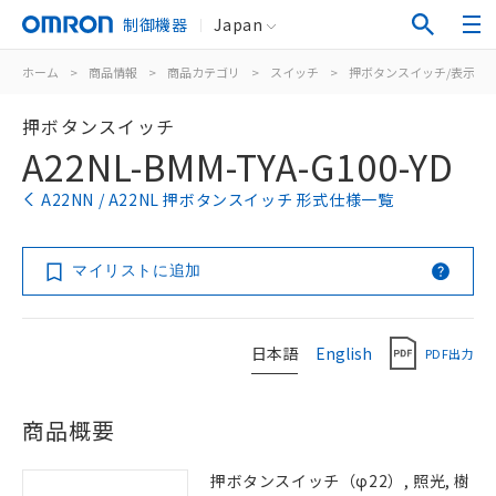
制御機器
Japan
ホーム
>
商品情報
>
商品カテゴリ
>
スイッチ
>
押ボタンスイッチ/表示灯
押ボタンスイッチ
A22NL-BMM-TYA-G100-YD
A22NN / A22NL 押ボタンスイッチ 形式仕様一覧
マイリストに追加
日本語
English
PDF出力
商品概要
押ボタンスイッチ（φ22）, 照光, 樹