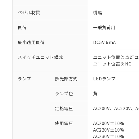
ベゼル材質
樹脂
負荷
一般負荷用
最小適用負荷
DC5V 6mA
スイッチユニット構成
ユニット位置2: 点灯
ユニット位置3: NC
ランプ
照光部方式
LEDランプ
※1 対応状況
ランプ色
黄
対応済み：EU
定格電圧
AC200V、AC220V、A
対応予定：EU R
対応予定なし：EU
使用電圧
AC200V±10%
調査・確認中：EU
ご利用条件
AC220V±10%
非該当品：ライセ
※1 中国RoHS
AC230V±10%
仕入先様の事情に