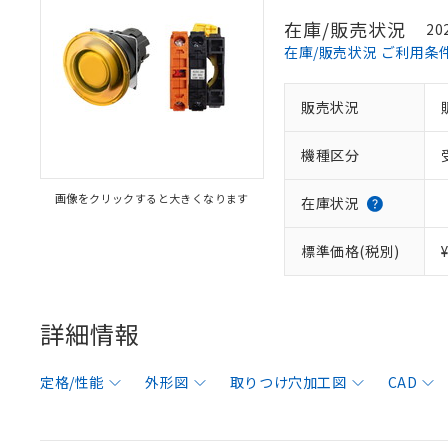
在庫/販売状況
20
在庫/販売状況 ご利用条
販売状況
機種区分
画像をクリックすると大きくなります
在庫状況
標準価格(税別)
詳細情報
定格/性能
外形図
取りつけ穴加工図
CAD