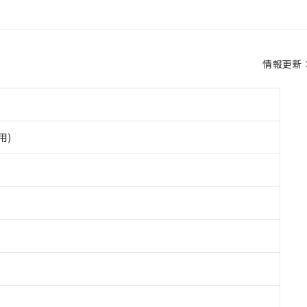
情報更新：2
用)