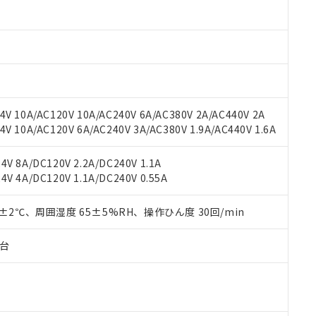
材料含有率が中国RoHSの基準値以下であることを示します。
材料含有率が中国RoHSの基準値を超えていることを示します。
、当社制御機器事業取扱商品の当社在庫状況および標準価格(税抜)
ら貴社製品のうち、外国為替および外国貿易法に定める商品（以下｢
質）：
す。当社販売部門へお問い合わせください。
 水銀(Hg) 1000ppm以下、 カドミウム(Cd) 100ppm以下、
たは国外への提供する場合は、日本国政府の輸出許可(または役務取
000ppm以下、ポリ臭化ビフェニル類(PBB) 1000ppm以下、ポリ臭化ジフェニルエーテル類(P
事業取扱商品の中には、本サービスの対象外となる商品もあること
手続きをとります。
キシル) (DEHP)(別名：DOP) 1000ppm以下、フタル酸ブチルベンジル（BBP） 100
(GB/T26572)：
以下、フタル酸ジイソブチル (DIBP) 1000ppm以下
び標準価格照会結果は、記載している更新日時点での社内データに
物を破棄する場合は、完全に破砕するなど、違法に輸出されないよ
(水銀) : 1000ppm、 Cd(カドミウム) : 100ppm、
業用監視および制御機器に対する適用除外項目は除く。
覧された時点での実際の在庫および標準価格とは異なる場合がある
1000ppm、 PBBs(ポリ臭化ビフェニル類) : 1000ppm、 PBDEs(ポリ臭化ジフェニルエーテル類
物質については閾値を超える意図的な使用がないことを確認しています。
上の在庫あり
 1000ppm、 DIBP(フタル酸ジイソブチル) : 1000ppm、 BBP(フタル酸ブチルベンジル) :
品を、核兵器、ミサイル、化学兵器、生物兵器またはその他武器並
チルヘキシル)) : 1000ppm
V 10A/AC120V 10A/AC240V 6A/AC380V 2A/AC440V 2A
況および標準価格はお客様のお取引先、またはお客様担当のオムロ
用いたしません。
 10A/AC120V 6A/AC240V 3A/AC380V 1.9A/AC440V 1.6A
ご相談ください。
は満たないが在庫あり
製品を第三者に販売する場合は、上記1、2および3の内容を当該第
機器販売店や当社販売拠点は「
販売ネットワーク
」をご確認くだ
販売先および販売に係わる関係者が違法に輸出するおそれがある場
用期限
び標準価格結果を当社の事前の承諾なく第三者に漏洩または開示し
え状況などにより、予定月が前後することがあります。
V 8A/DC120V 2.2A/DC240V 1.1A
(最新の在庫状況については、お客様のお取引先、またはお客様担当
V 4A/DC120V 1.1A/DC240V 0.55A
（10物質）のすべてが基準値以下であることを示します。
店・当社販売員にご確認ください)
能（部品リスト作成サービス）をご利用いただくには、I-Webメン
使用状況下において有害物質が外部に漏えいし、環境に深刻な影響を
あります。
0±2℃、周囲湿度 65±5%RH、操作ひん度 30回/min
機種、また在庫状況の情報を公開していない機種
ェブサイト上で当社にご登録された部品リストについて、当社およ
書ダウンロード
す。当社販売部門へお問い合わせください。
品・サービスに関するお客様との取引・商談に必要な範囲で利用す
合意する
キャンセル
子台
書をダウンロードすることができます。
利用者とは、
"個人情報の共同利用に関して"
の「1.共同利用者の
します。
10物質）の非含有証明書
明書（当社基準）
日時点で非含有を証明するもので、過去に遡って非含有を証明するも