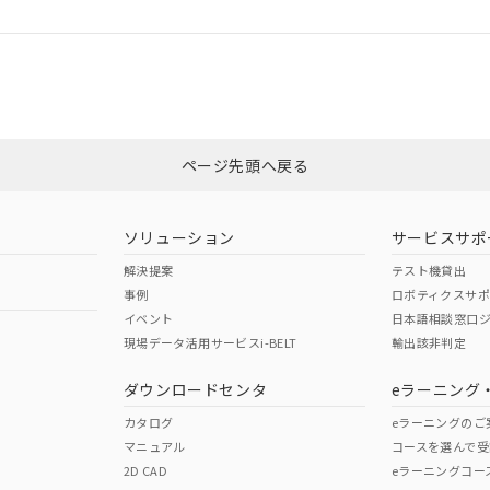
ログイン/会員登録
合状況については、「カスタマーサポートセンタ お客様相談室」または貴社
みください。
非含有証明書
※3
ページ先頭へ戻る
ダウンロードはこちら
ソリューション
サービスサポ
解決提案
テスト機貸出
事例
ロボティクスサ
イベント
日本語相談窓口
現場データ活用サービスi-BELT
輸出該非判定
I)
PBBs
PBDEs
DBP
ダウンロードセンタ
eラーニング
カタログ
eラーニングのご
マニュアル
コースを選んで受
O
O
O
2D CAD
eラーニングコー