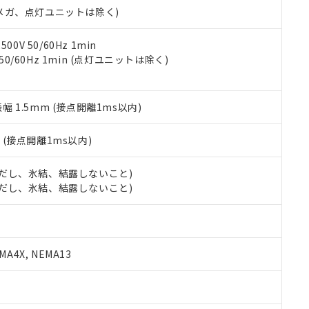
令のフタル酸エステル類４物質の対応では、対応完了までの期間は出
00Vメガ、点灯ユニットは除く)
備考欄に対応日を記載しておりました。
品への在庫切替を完了していることから、特段のことがない限り、20
0V 50/60Hz 1min
す。
 50/60Hz 1min (点灯ユニットは除く)
振幅 1.5mm (接点開離1ms以内)
2
(接点開離1ms以内)
 (ただし、氷結、結露しないこと)
 (ただし、氷結、結露しないこと)
A4X, NEMA13