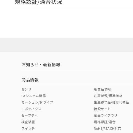
規格認証/適合状況
EU RoHS
注意事項・凡例
A22NL-BMM-TWA-P202-YBについての規格認証/適
業員または販売店にお問い合わせください。
ダウンロードデータをご利用いただく前に、以下を必ずお読
対応状況
対応予定月
※1
※2
ソフトウェアの使用条件
対応済み
お知らせ・最新情報
中国 RoHS
注意事項・凡例
商品情報
中国 RoHS表
※1 ※2
センサ
新商品情報
FAシステム機器
在庫状況/標準価格
Pb
Hg
Cd
Cr(V
モーション/ドライブ
生産終了品/推奨代替品
ロボティクス
特設サイト
セーフティ
動画ライブラリ
検査装置
規格認証/適合
X
O
O
O
スイッチ
RoHS/REACH対応