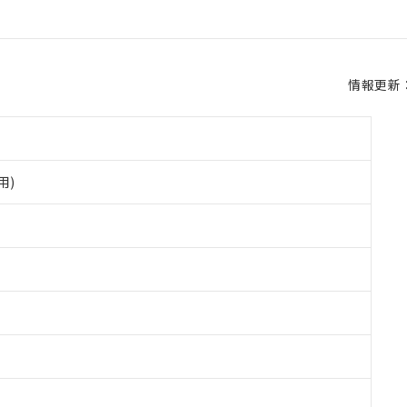
情報更新：2
用)