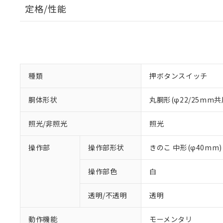
定格/性能
種類
押ボタンスイッチ
胴体形状
丸胴形(φ22/25mm共
照光/非照光
照光
操作部
操作部形状
きのこ 中形(φ40mm)
操作部色
白
透明/不透明
透明
動作機能
モーメンタリ