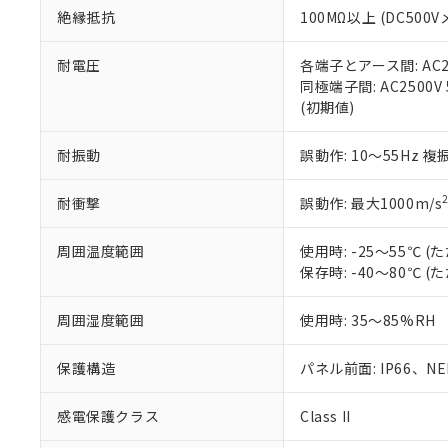
また、RoHS指
絶縁抵抗
100MΩ以上 (DC5
混在することから
既に当社にて対応
耐電圧
各端子とアース間: AC250
り割愛しておりま
同極端子間: AC2500V
(初期値)
耐振動
誤動作: 10～55Hz 複
耐衝撃
誤動作: 最大1000m/s
周囲温度範囲
使用時: -25～55℃
保存時: -40～80℃
周囲湿度範囲
使用時: 35～85%RH
保護構造
パネル前面: IP66、NEM
感電保護クラス
Class II