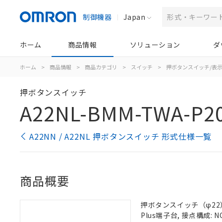
制御機器
Japan
ホーム
商品情報
ソリューション
ダ
ホーム
>
商品情報
>
商品カテゴリ
>
スイッチ
>
押ボタンスイッチ/表
押ボタンスイッチ
A22NL-BMM-TWA-P20
A22NN / A22NL 押ボタンスイッチ 形式仕様一覧
商品概要
押ボタンスイッチ（φ22）,
Plus端子台, 接点構成: N