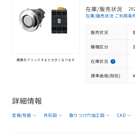
在庫/販売状況
20
在庫/販売状況 ご利用条
販売状況
機種区分
画像をクリックすると大きくなります
在庫状況
標準価格(税別)
詳細情報
定格/性能
外形図
取りつけ穴加工図
CAD