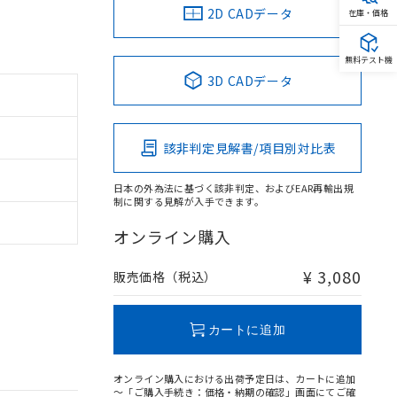
2D CADデータ
在庫・価格
無料テスト機
3D CADデータ
該非判定見解書/項目別対比表
日本の外為法に基づく該非判定、およびEAR再輸出規
制に関する見解が入手できます。
オンライン購入
¥ 3,080
販売価格（税込）
カートに追加
オンライン購入における出荷予定日は、カートに追加
～「ご購入手続き：価格・納期の確認」画面にてご確