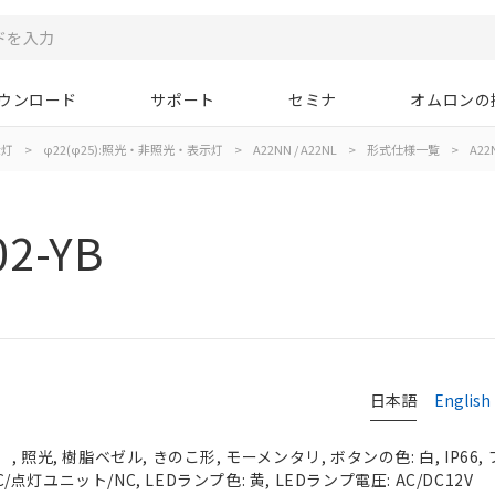
ウンロード
サポート
セミナ
オムロンの
示灯
>
φ22(φ25):照光・非照光・表示灯
>
A22NN / A22NL
>
形式仕様一覧
>
A22
2-YB
日本語
English
 照光, 樹脂ベゼル, きのこ形, モーメンタリ, ボタンの色: 白, IP66
C/点灯ユニット/NC, LEDランプ色: 黄, LEDランプ電圧: AC/DC12V