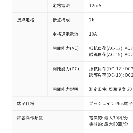
「○」：最大均質
定格電流
12mA
「×」：最大均質
本サービスは
当社は、これ
*EU RoHS指令（10物
「－」：未確認で
鉛(Pb) 1000ppm以下、
くものです。
う）を輸出ま
接点定格
接点構成
2b
記
説明
六価クロム(Cr(Ⅵ)) 1
当社制御機器
などの必要な
フタル酸ビス(2-エチルヘ
号
*中国RoHS10物質の基準値 
ル（DBP） 1000ppm
在庫状況およ
当社は規制貨
Pb(鉛) :1000ppm、 Hg
定格通電電流
10A
但し、RoHS指令で産
のであり、閲
ます。
Cr(Ⅵ)(六価クロム) : 
フタル酸エステル類の４
○
一定数以
DBP(フタル酸ジブチル) :
い。
当社は貴社製
DEHP(フタル酸ビス(2-エ
開閉能力(AC)
抵抗負荷(AC-12): AC24
正式な納期状
置等に一切使
誘導負荷(AC-15): AC24V
当社販売員に
※2 対応予定月
△
一定数に
当社は、貴社
オムロン制御
また当社は、
※2 環境保護使
在庫状況およ
部品在庫の切り替
たしません。
開閉能力(DC)
抵抗負荷(DC-12): DC24
－
在庫なし
す。
誘導負荷(DC-13): DC24
「ｅ」：有害物質
機器販売
マイパーツ機
「10」：通常の
ている必要が
味します。
開閉能力説明
測定条件: 周囲温度 2
空
受注生産
お客様が当ウ
※3 非含有証明
「－」：未確認で
白
が、当社の製
端子仕様
プッシュインPlus端
さい。
下記の非含有証明
※当社の共同
いる法人を指
許容操作頻度
電気的: 最大30回/分
EU RoHS指令（
機械的: 最大60回/分
51物質の非含有証
※本証明書は発行