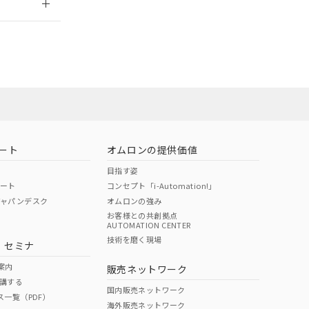
担当オムロン営
お問い合わせ
ート
オムロンの提供価値
目指す姿
ポート
コンセプト「i-Automation!」
ジャパンデスク
オムロンの強み
お客様との共創拠点
AUTOMATION CENTER
DIBP
BBP
DEHP
環境保護
技術を磨く現場
・セミナ
使用期限
案内
販売ネットワーク
講する
O
O
O
10
国内販売ネットワーク
ス一覧（PDF）
海外販売ネットワーク