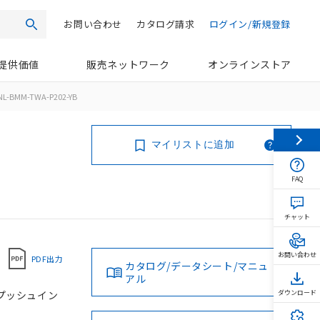
お問い合わせ
カタログ請求
ログイン/新規登録
検索
提供価値
販売ネットワーク
オンラインストア
NL-BMM-TWA-P202-YB
マイリストに追加
FAQ
チャット
お問い合わせ
PDF出力
カタログ/データシート/マニュ
アル
, プッシュイン
ダウンロード