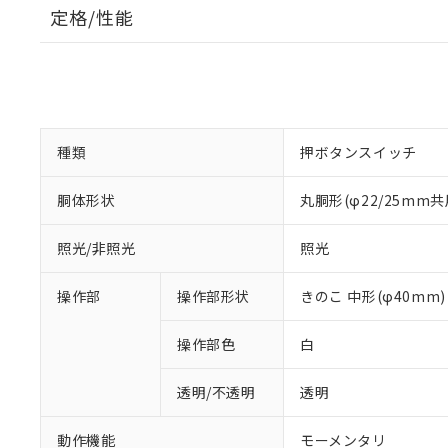
定格/性能
種類
押ボタンスイッチ
胴体形状
丸胴形(φ22/25mm共
照光/非照光
照光
操作部
操作部形状
きのこ 中形(φ40mm)
操作部色
白
透明/不透明
透明
動作機能
モーメンタリ