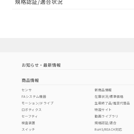
規格認証/適合状況
EU RoHS
注意事項・凡例
A22NL-BMM-TWA-P202-WCについての規格認証/
営業員または販売店にお問い合わせください。
ダウンロードデータをご利用いただく前に、以下を必ずお読
対応状況
対応予定月
※1
※2
ソフトウェアの使用条件
対応済み
お知らせ・最新情報
中国 RoHS
注意事項・凡例
商品情報
中国 RoHS表
※1 ※2
センサ
新商品情報
FAシステム機器
在庫状況/標準価格
Pb
Hg
Cd
Cr(V
モーション/ドライブ
生産終了品/推奨代替品
ロボティクス
特設サイト
セーフティ
動画ライブラリ
検査装置
規格認証/適合
X
O
O
O
スイッチ
RoHS/REACH対応