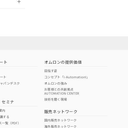
社担当オムロン
お問い合わせ
ート
オムロンの提供価値
目指す姿
ポート
コンセプト「i-Automation!」
ジャパンデスク
オムロンの強み
お客様との共創拠点
AUTOMATION CENTER
DIBP
BBP
DEHP
環境保護
技術を磨く現場
・セミナ
使用期限
案内
販売ネットワーク
講する
O
O
O
10
国内販売ネットワーク
ス一覧（PDF）
海外販売ネットワーク