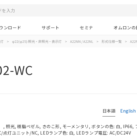
ウンロード
サポート
セミナ
オムロンの
示灯
>
φ22(φ25):照光・非照光・表示灯
>
A22NN / A22NL
>
形式仕様一覧
>
A22
02-WC
日本語
English
 照光, 樹脂ベゼル, きのこ形, モーメンタリ, ボタンの色: 白, IP66
C/点灯ユニット/NC, LEDランプ色: 白, LEDランプ電圧: AC/DC24V