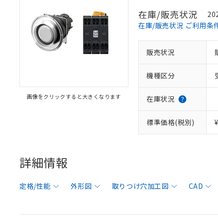
在庫/販売状況
20
在庫/販売状況 ご利用条
販売状況
機種区分
画像をクリックすると大きくなります
在庫状況
標準価格(税別)
詳細情報
定格/性能
外形図
取りつけ穴加工図
CAD