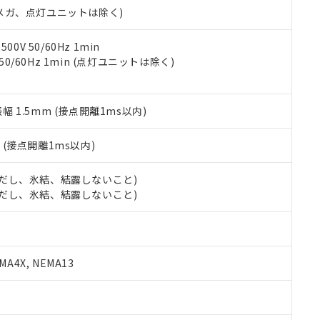
令のフタル酸エステル類４物質の対応では、対応完了までの期間は出
00Vメガ、点灯ユニットは除く)
備考欄に対応日を記載しておりました。
品への在庫切替を完了していることから、特段のことがない限り、20
0V 50/60Hz 1min
す。
 50/60Hz 1min (点灯ユニットは除く)
振幅 1.5mm (接点開離1ms以内)
2
(接点開離1ms以内)
 (ただし、氷結、結露しないこと)
 (ただし、氷結、結露しないこと)
A4X, NEMA13