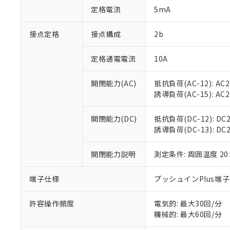
「○」：最大均質
定格電流
5mA
「×」：最大均質
本サービスは
当社は、これ
*EU RoHS指令（10物
「－」：未確認で
鉛(Pb) 1000ppm以下、
くものです。
う）を輸出ま
接点定格
接点構成
2b
記
説明
六価クロム(Cr(Ⅵ)) 1
当社制御機器
などの必要な
フタル酸ビス(2-エチルヘ
号
*中国RoHS10物質の基準値 
ル（DBP） 1000ppm
在庫状況およ
当社は規制貨
Pb(鉛) :1000ppm、 Hg
定格通電電流
10A
但し、RoHS指令で産
のであり、閲
ます。
Cr(Ⅵ)(六価クロム) : 
フタル酸エステル類の４
○
一定数以
DBP(フタル酸ジブチル) :
い。
当社は貴社製
DEHP(フタル酸ビス(2-エ
開閉能力(AC)
抵抗負荷(AC-12): AC24
正式な納期状
置等に一切使
誘導負荷(AC-15): AC24V
当社販売員に
※2 対応予定月
△
一定数に
当社は、貴社
オムロン制御
また当社は、
※2 環境保護使
在庫状況およ
部品在庫の切り替
たしません。
開閉能力(DC)
抵抗負荷(DC-12): DC24
－
在庫なし
す。
誘導負荷(DC-13): DC24
「ｅ」：有害物質
機器販売
マイパーツ機
「10」：通常の
ている必要が
味します。
開閉能力説明
測定条件: 周囲温度 2
空
受注生産
お客様が当ウ
※3 非含有証明
「－」：未確認で
白
が、当社の製
端子仕様
プッシュインPlus端
さい。
下記の非含有証明
※当社の共同
いる法人を指
許容操作頻度
電気的: 最大30回/分
EU RoHS指令（
機械的: 最大60回/分
51物質の非含有証
※本証明書は発行