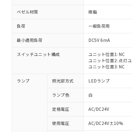
ベゼル材質
樹脂
負荷
一般負荷用
最小適用負荷
DC5V 6mA
スイッチユニット構成
ユニット位置1: NC
ユニット位置2: 点灯
ユニット位置3: NC
※1 対応状況
ランプ
照光部方式
LEDランプ
対応済み：EU
ランプ色
白
対応予定：EU R
対応予定なし：EU
定格電圧
AC/DC24V
調査・確認中：EU
ご利用条件
非該当品：ライセ
※1 中国RoHS
使用電圧
AC/DC24V±10%
仕入先様の事情に
があります。
以下の条件をお読