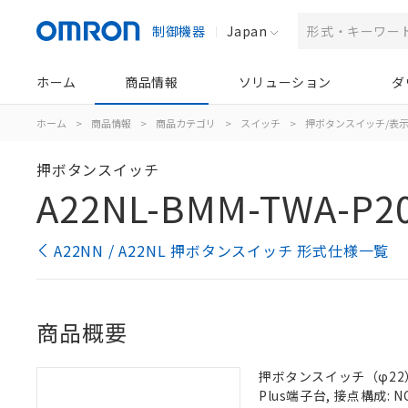
制御機器
Japan
ホーム
商品情報
ソリューション
ダ
ホーム
>
商品情報
>
商品カテゴリ
>
スイッチ
>
押ボタンスイッチ/表
押ボタンスイッチ
A22NL-BMM-TWA-P2
A22NN / A22NL 押ボタンスイッチ 形式仕様一覧
商品概要
押ボタンスイッチ（φ22）,
Plus端子台, 接点構成: N