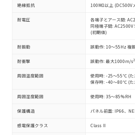
また、RoHS指
絶縁抵抗
100MΩ以上 (DC5
混在することから
既に当社にて対応
耐電圧
各端子とアース間: AC250
り割愛しておりま
同極端子間: AC2500V
(初期値)
耐振動
誤動作: 10～55Hz 複
耐衝撃
誤動作: 最大1000m/s
周囲温度範囲
使用時: -25～55℃
保存時: -40～80℃
周囲湿度範囲
使用時: 35～85%RH
保護構造
パネル前面: IP66、NEM
感電保護クラス
Class II