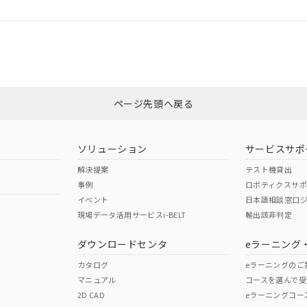
ログイン/会員登録
適合状況については、「カスタマーサポートセンタ お客様相談室」または貴
みください。
非含有証明書
※3
ページ先頭へ戻る
ダウンロードはこちら
ソリューション
サービスサポ
解決提案
テスト機貸出
事例
ロボティクスサ
イベント
日本語相談窓口
現場データ活用サービスi-BELT
輸出該非判定
I)
PBBs
PBDEs
DBP
ダウンロードセンタ
eラーニング
カタログ
eラーニングのご
マニュアル
コースを選んで受
O
O
O
2D CAD
eラーニングコー