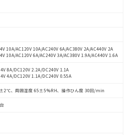
材料含有率が中国RoHSの基準値以下であることを示します。
材料含有率が中国RoHSの基準値を超えていることを示します。
、当社制御機器事業取扱商品の当社在庫状況および標準価格(税抜)
ら貴社製品のうち、外国為替および外国貿易法に定める商品（以下｢
質）：
す。当社販売部門へお問い合わせください。
 水銀(Hg) 1000ppm以下、 カドミウム(Cd) 100ppm以下、
たは国外への提供する場合は、日本国政府の輸出許可(または役務取
000ppm以下、ポリ臭化ビフェニル類(PBB) 1000ppm以下、ポリ臭化ジフェニルエーテル類(P
事業取扱商品の中には、本サービスの対象外となる商品もあること
手続きをとります。
キシル) (DEHP)(別名：DOP) 1000ppm以下、フタル酸ブチルベンジル（BBP） 100
(GB/T26572)：
以下、フタル酸ジイソブチル (DIBP) 1000ppm以下
び標準価格照会結果は、記載している更新日時点での社内データに
物を破棄する場合は、完全に破砕するなど、違法に輸出されないよ
(水銀) : 1000ppm、 Cd(カドミウム) : 100ppm、
業用監視および制御機器に対する適用除外項目は除く。
覧された時点での実際の在庫および標準価格とは異なる場合がある
1000ppm、 PBBs(ポリ臭化ビフェニル類) : 1000ppm、 PBDEs(ポリ臭化ジフェニルエーテル類
物質については閾値を超える意図的な使用がないことを確認しています。
上の在庫あり
 1000ppm、 DIBP(フタル酸ジイソブチル) : 1000ppm、 BBP(フタル酸ブチルベンジル) :
品を、核兵器、ミサイル、化学兵器、生物兵器またはその他武器並
チルヘキシル)) : 1000ppm
V 10A/AC120V 10A/AC240V 6A/AC380V 2A/AC440V 2A
況および標準価格はお客様のお取引先、またはお客様担当のオムロ
用いたしません。
 10A/AC120V 6A/AC240V 3A/AC380V 1.9A/AC440V 1.6A
ご相談ください。
は満たないが在庫あり
製品を第三者に販売する場合は、上記1、2および3の内容を当該第
機器販売店や当社販売拠点は「
販売ネットワーク
」をご確認くだ
販売先および販売に係わる関係者が違法に輸出するおそれがある場
用期限
び標準価格結果を当社の事前の承諾なく第三者に漏洩または開示し
え状況などにより、予定月が前後することがあります。
V 8A/DC120V 2.2A/DC240V 1.1A
(最新の在庫状況については、お客様のお取引先、またはお客様担当
V 4A/DC120V 1.1A/DC240V 0.55A
（10物質）のすべてが基準値以下であることを示します。
店・当社販売員にご確認ください)
能（部品リスト作成サービス）をご利用いただくには、I-Webメン
使用状況下において有害物質が外部に漏えいし、環境に深刻な影響を
あります。
0±2℃、周囲湿度 65±5%RH、操作ひん度 30回/min
機種、また在庫状況の情報を公開していない機種
ェブサイト上で当社にご登録された部品リストについて、当社およ
書ダウンロード
す。当社販売部門へお問い合わせください。
品・サービスに関するお客様との取引・商談に必要な範囲で利用す
合意する
キャンセル
子台
書をダウンロードすることができます。
利用者とは、
"個人情報の共同利用に関して"
の「1.共同利用者の
します。
10物質）の非含有証明書
明書（当社基準）
日時点で非含有を証明するもので、過去に遡って非含有を証明するも