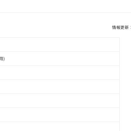
情報更新：2
用)