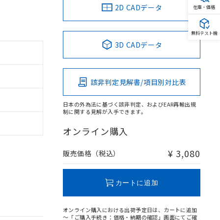
2D CADデータ
在庫・価格
無料テスト機
3D CADデータ
該非判定見解書/項目別対比表
日本の外為法に基づく該非判定、およびEAR再輸出規
制に関する見解が入手できます。
オンライン購入
¥ 3,080
販売価格（税込）
カートに追加
オンライン購入における出荷予定日は、カートに追加
～「ご購入手続き：価格・納期の確認」画面にてご確