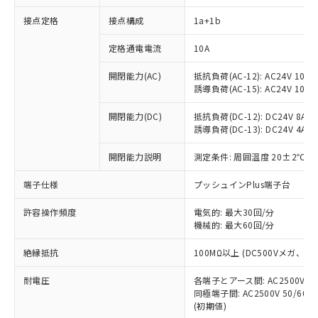
接点定格
接点構成
1a+1b
※1 対応状況
定格通電電流
10A
対応済み：EU RoHS指令（10物質）の
開閉能力(AC)
抵抗負荷(AC-12): AC24V 10A/A
非含有に対応した製品が提供可能な商品で
誘導負荷(AC-15): AC24V 10A/AC
す。
対応予定：EU RoHS指令（10物質）の非含
開閉能力(DC)
抵抗負荷(DC-12): DC24V 8A/DC
ご利用条件
有に対応した製品に切り替える予定のある
誘導負荷(DC-13): DC24V 4A/DC
商品です。
対応予定なし：EU RoHS指令（10物質）の
開閉能力説明
測定条件: 周囲温度 20±2℃、
以下の条件をお読みいただき、同意のうえ
非含有に非対応の商品で、対応品を出す予
ご利用ください。
端子仕様
プッシュインPlus端子台
定はありません。
調査・確認中：EU RoHS指令（10物質）の
本サービスは、当社制御機器事業取扱
※1 中国RoHS○×表
許容操作頻度
電気的: 最大30回/分
非含有の対応状況を調査中または確認中の
商品の当社在庫状況および標準価格
機械的: 最大60回/分
商品です。
(税抜)を提供させていただくもので
「○」：最大均質材料含有率が中国RoHSの
非該当品：ライセンス料など無形物で、有
す。
絶縁抵抗
100MΩ以上 (DC500Vメガ、
基準値以下であることを示します。
害物質有無と関係のない商品です。
当社制御機器事業取扱商品の中には、
「×」：最大均質材料含有率が中国RoHSの
仕入先様の事情により、非含有部品として
耐電圧
各端子とアース間: AC2500V 50/
本サービスの対象外となる商品もある
基準値を超えていることを示します。
いたものが、含有品と判明した場合などや
当社は、これら貴社製品のうち、外国
同極端子間: AC2500V 50/60
ことをご了承ください。
「－」：未確認です。当社販売部門へお問
むを得ず変更することがあります。
(初期値)
為替および外国貿易法に定める商品
在庫状況および標準価格照会結果は、
い合わせください。