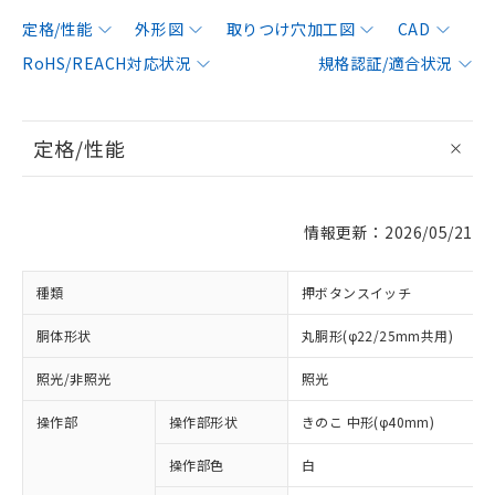
定格/性能
外形図
取りつけ穴加工図
CAD
RoHS/REACH対応状況
規格認証/適合状況
定格/性能
情報更新：2026/05/21
種類
押ボタンスイッチ
胴体形状
丸胴形(φ22/25mm共用)
照光/非照光
照光
操作部
操作部形状
きのこ 中形(φ40mm)
操作部色
白