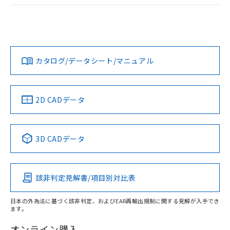
ログイン/会員登録
EU RoHS
注意事項・凡例
A22NL-BMM-TWA-P102-YBについての規格認証/適合状況に
ついては、「カスタマーサポートセンタ お客様相談室」また
は貴社担当オムロン営業員または販売店にお問い合わせくだ
対応状況
対応予定月
※1
※2
さい。
ダウンロードデータをご利用いただく前に、以下を必ずお読
みください。
カタログ/データシート/マニュアル
対応済み
ソフトウェアの使用条件
お問い合わせ
中国 RoHS
注意事項・凡例
2D CADデータ
中国 RoHS表
※1 ※2
3D CADデータ
Pb
Hg
Cd
Cr(VI)
該非判定見解書/項目別対比表
X
O
O
O
日本の外為法に基づく該非判定、およびEAR再輸出規制に関する見解が入手でき
ます。
"対応済み"や非含有の記載がされた商品であっても、流通
在庫等で未対応品が混在する可能性があります。
オンライン購入