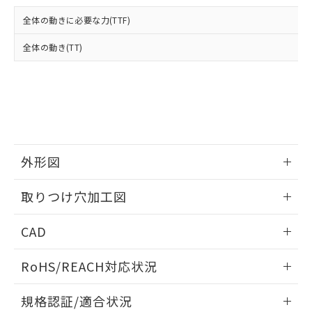
および当社の共同利用者が、当社の製
下記の非含有証明書をダウンロードするこ
品・サービスに関するお客様との取
全体の動きに必要な力(TTF)
とができます。
合意する
キャンセル
引・商談に必要な範囲で利用すること
をご了承ください。
全体の動き(TT)
EU RoHS指令（10物質）の非含有証明書
※当社の共同利用者とは、
"個人情報
51物質の非含有証明書（当社基準）
の共同利用に関して"
の「1.共同利
※本証明書は発行日時点で非含有を証明す
用者の範囲」に記載されている法人を
るもので、過去に遡って非含有を証明する
指します。
ものではありません。
また、RoHS指令のフタル酸エステル類４
物質の対応では、対応完了までの期間は出
荷製品に未対応品が混在することから備考
外形図
欄に対応日を記載しておりました。
情報更新：2026/05/21
既に当社にて対応品への在庫切替を完了
取りつけ穴加工図
していることから、特段のことがない限
り、2022年1月12日より割愛しておりま
情報更新：2026/05/21
CAD
す。
ログイン/会員登録いただくと、CADデータをダウンロー
RoHS/REACH対応状況
ドすることができます。
情報更新：2026/7/29
規格認証/適合状況