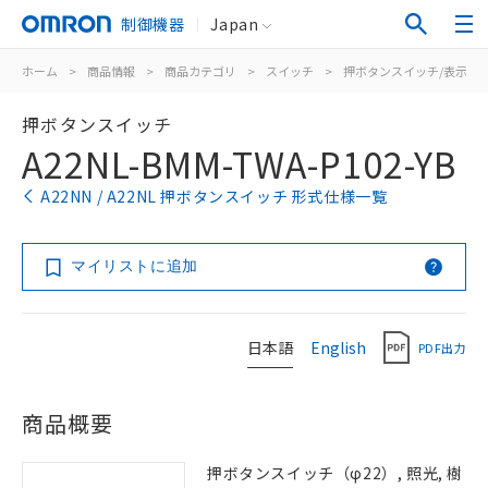
制御機器
Japan
ホーム
>
商品情報
>
商品カテゴリ
>
スイッチ
>
押ボタンスイッチ/表示灯
押ボタンスイッチ
A22NL-BMM-TWA-P102-YB
A22NN / A22NL 押ボタンスイッチ 形式仕様一覧
マイリストに追加
日本語
English
PDF出力
商品概要
押ボタンスイッチ（φ22）, 照光, 樹