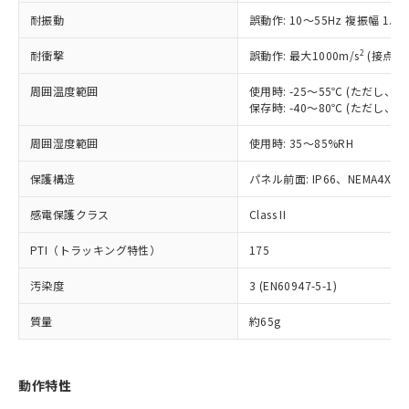
（以下｢規制貨物等」という）を輸出
記載している更新日時点での社内デー
耐振動
誤動作: 10～55Hz 複振幅 1.
*EU RoHS指令（10物質）：
または国外への提供する場合は、日本
記
タに基づき作成されるものであり、閲
説明
鉛(Pb) 1000ppm以下、 水銀(Hg) 1000ppm以下、 カド
*中国RoHS10物質の基準値 (GB/T26572)：
国政府の輸出許可(または役務取引許
号
覧された時点での実際の在庫および標
ミウム(Cd) 100ppm以下、
Pb(鉛) :1000ppm、 Hg(水銀) : 1000ppm、 Cd(カドミウ
2
耐衝撃
誤動作: 最大1000m/s
(接点開
可)を取得するなどの必要な手続きを
六価クロム(Cr(Ⅵ)) 1000ppm以下、ポリ臭化ビフェニル
ム) : 100ppm、
準価格とは異なる場合があることをご
類(PBB) 1000ppm以下、ポリ臭化ジフェニルエーテル類
Cr(Ⅵ)(六価クロム) : 1000ppm、 PBBs(ポリ臭化ビフェ
とります。
了承ください。
(PBDE) 1000ppm以下、フタル酸ビス(2-エチルヘキシ
周囲温度範囲
使用時: -25～55℃ (ただし
○
一定数以上の在庫あり
ニル類) : 1000ppm、 PBDEs(ポリ臭化ジフェニルエーテ
当社は規制貨物を破棄する場合は、完
ル) (DEHP)(別名：DOP) 1000ppm以下、フタル酸ブチ
正式な納期状況および標準価格はお客
ル類) : 1000ppm、
保存時: -40～80℃ (ただし
ルベンジル（BBP） 1000ppm以下、フタル酸ジブチル
全に破砕するなど、違法に輸出されな
DBP(フタル酸ジブチル) : 1000ppm、 DIBP(フタル酸ジ
様のお取引先、またはお客様担当のオ
（DBP） 1000ppm以下、フタル酸ジイソブチル
イソブチル) : 1000ppm、 BBP(フタル酸ブチルベンジ
△
一定数には満たないが在庫あり
いよう必要な手段を講じます。
周囲湿度範囲
使用時: 35～85%RH
ムロン制御機器販売店・当社販売員に
(DIBP) 1000ppm以下
ル) : 1000ppm、
当社は貴社製品を、核兵器、ミサイ
但し、RoHS指令で産業用監視および制御機器に対する
DEHP(フタル酸ビス(2-エチルヘキシル)) : 1000ppm
ご相談ください。
適用除外項目は除く。
ル、化学兵器、生物兵器またはその他
保護構造
パネル前面: IP66、NEMA4X, N
－
在庫なし(最新の在庫状況につ
オムロン制御機器販売店や当社販売拠
フタル酸エステル類の４物質については閾値を超える意
武器並びにこれらの製造装置等に一切
いては、お客様のお取引先、ま
図的な使用がないことを確認しています。
点は「
販売ネットワーク
」をご確認
※2 環境保護使用期限
感電保護クラス
Class II
使用いたしません。
たはお客様担当のオムロン制御
ください。
当社は、貴社製品を第三者に販売する
機器販売店・当社販売員にご確
在庫状況および標準価格結果を当社の
PTI（トラッキング特性）
175
※2 対応予定月
「ｅ」：有害物質（10物質）のすべてが基
場合は、上記1、2および3の内容を当
認ください)
事前の承諾なく第三者に漏洩または開
準値以下であることを示します。
該第三者に通知します。また当社は、
示しないようお願いします。
汚染度
3 (EN60947-5-1)
部品在庫の切り替え状況などにより、予定
「10」：通常の使用状況下において有害物
販売先および販売に係わる関係者が違
マイパーツ機能（部品リスト作成サー
空
受注生産機種、また在庫状況の
月が前後することがあります。
質が外部に漏えいし、環境に深刻な影響を
法に輸出するおそれがある場合は、取
ビス）をご利用いただくには、I-Web
白
情報を公開していない機種
質量
約65g
及ぼさない年数を意味します。
り引きをいたしません。
メンバーズにご登録されている必要が
「－」：未確認です。当社販売部門へお問
あります。
い合わせください。
お客様が当ウェブサイト上で当社にご
動作特性
※3 非含有証明書ダウンロード
登録された部品リストについて、当社