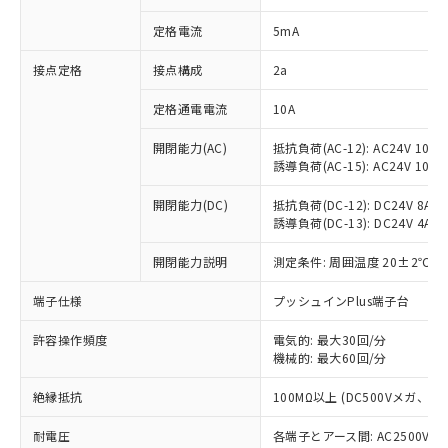
対応済み：EU RoHS指令（10物質）の
定格電流
5mA
非含有に対応した製品が提供可能な商品で
す。
接点定格
接点構成
2a
対応予定：EU RoHS指令（10物質）の非含
ご利用条件
有に対応した製品に切り替える予定のある
定格通電電流
10A
商品です。
対応予定なし：EU RoHS指令（10物質）の
開閉能力(AC)
抵抗負荷(AC-12): AC24V 10A/A
以下の条件をお読みいただき、同意のうえ
非含有に非対応の商品で、対応品を出す予
誘導負荷(AC-15): AC24V 10A/AC
ご利用ください。
定はありません。
調査・確認中：EU RoHS指令（10物質）の
開閉能力(DC)
抵抗負荷(DC-12): DC24V 8A/DC
本サービスは、当社制御機器事業取扱
※1 中国RoHS○×表
非含有の対応状況を調査中または確認中の
誘導負荷(DC-13): DC24V 4A/DC
商品の当社在庫状況および標準価格
商品です。
(税抜)を提供させていただくもので
「○」：最大均質材料含有率が中国RoHSの
開閉能力説明
測定条件: 周囲温度 20±2℃、
非該当品：ライセンス料など無形物で、有
す。
基準値以下であることを示します。
害物質有無と関係のない商品です。
当社制御機器事業取扱商品の中には、
端子仕様
プッシュインPlus端子台
「×」：最大均質材料含有率が中国RoHSの
仕入先様の事情により、非含有部品として
本サービスの対象外となる商品もある
基準値を超えていることを示します。
いたものが、含有品と判明した場合などや
当社は、これら貴社製品のうち、外国
ことをご了承ください。
許容操作頻度
電気的: 最大30回/分
「－」：未確認です。当社販売部門へお問
むを得ず変更することがあります。
為替および外国貿易法に定める商品
在庫状況および標準価格照会結果は、
機械的: 最大60回/分
い合わせください。
（以下｢規制貨物等」という）を輸出
記載している更新日時点での社内デー
*EU RoHS指令（10物質）：
または国外への提供する場合は、日本
絶縁抵抗
100MΩ以上 (DC500Vメガ、
記
タに基づき作成されるものであり、閲
説明
鉛(Pb) 1000ppm以下、 水銀(Hg) 1000ppm以下、 カド
*中国RoHS10物質の基準値 (GB/T26572)：
国政府の輸出許可(または役務取引許
号
覧された時点での実際の在庫および標
ミウム(Cd) 100ppm以下、
Pb(鉛) :1000ppm、 Hg(水銀) : 1000ppm、 Cd(カドミウ
可)を取得するなどの必要な手続きを
耐電圧
各端子とアース間: AC2500V 50/
六価クロム(Cr(Ⅵ)) 1000ppm以下、ポリ臭化ビフェニル
ム) : 100ppm、
準価格とは異なる場合があることをご