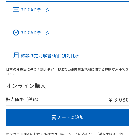
中国 RoHS
注意事項・凡例
2D CADデータ
中国 RoHS表
※1 ※2
3D CADデータ
Pb
Hg
Cd
Cr(VI)
該非判定見解書/項目別対比表
X
O
O
O
日本の外為法に基づく該非判定、およびEAR再輸出規制に関する見解が入手でき
ます。
"対応済み"や非含有の記載がされた商品であっても、流通
在庫等で未対応品が混在する可能性があります。
オンライン購入
非含有品が必要な際は、弊社営業部門もしくは販売店へお
問い合わせください。
¥ 3,080
販売価格（税込）
この製品のRoHS/REACH対応状況ページへ
カートに追加
オンライン購入における出荷予定日は、カートに追加～「ご購入手続き：価