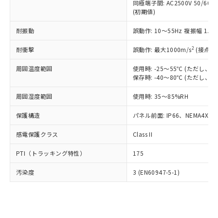
類(PBB) 1000ppm以下、ポリ臭化ジフェニルエーテル類
同極端子間: AC2500V 50/60
Cr(Ⅵ)(六価クロム) : 1000ppm、 PBBs(ポリ臭化ビフェ
とります。
了承ください。
(PBDE) 1000ppm以下、フタル酸ビス(2-エチルヘキシ
○
一定数以上の在庫あり
ニル類) : 1000ppm、 PBDEs(ポリ臭化ジフェニルエーテ
(初期値)
当社は規制貨物を破棄する場合は、完
ル) (DEHP)(別名：DOP) 1000ppm以下、フタル酸ブチ
正式な納期状況および標準価格はお客
ル類) : 1000ppm、
ルベンジル（BBP） 1000ppm以下、フタル酸ジブチル
全に破砕するなど、違法に輸出されな
DBP(フタル酸ジブチル) : 1000ppm、 DIBP(フタル酸ジ
様のお取引先、またはお客様担当のオ
耐振動
誤動作: 10～55Hz 複振幅 1.
（DBP） 1000ppm以下、フタル酸ジイソブチル
イソブチル) : 1000ppm、 BBP(フタル酸ブチルベンジ
△
一定数には満たないが在庫あり
いよう必要な手段を講じます。
ムロン制御機器販売店・当社販売員に
(DIBP) 1000ppm以下
ル) : 1000ppm、
当社は貴社製品を、核兵器、ミサイ
但し、RoHS指令で産業用監視および制御機器に対する
DEHP(フタル酸ビス(2-エチルヘキシル)) : 1000ppm
ご相談ください。
2
耐衝撃
誤動作: 最大1000m/s
(接点開
適用除外項目は除く。
ル、化学兵器、生物兵器またはその他
－
在庫なし(最新の在庫状況につ
オムロン制御機器販売店や当社販売拠
フタル酸エステル類の４物質については閾値を超える意
武器並びにこれらの製造装置等に一切
いては、お客様のお取引先、ま
図的な使用がないことを確認しています。
点は「
販売ネットワーク
」をご確認
周囲温度範囲
使用時: -25～55℃ (ただし
※2 環境保護使用期限
使用いたしません。
たはお客様担当のオムロン制御
保存時: -40～80℃ (ただし
ください。
当社は、貴社製品を第三者に販売する
機器販売店・当社販売員にご確
在庫状況および標準価格結果を当社の
※2 対応予定月
「ｅ」：有害物質（10物質）のすべてが基
場合は、上記1、2および3の内容を当
周囲湿度範囲
使用時: 35～85%RH
認ください)
事前の承諾なく第三者に漏洩または開
準値以下であることを示します。
該第三者に通知します。また当社は、
示しないようお願いします。
部品在庫の切り替え状況などにより、予定
「10」：通常の使用状況下において有害物
保護構造
パネル前面: IP66、NEMA4X, N
販売先および販売に係わる関係者が違
マイパーツ機能（部品リスト作成サー
空
受注生産機種、また在庫状況の
月が前後することがあります。
質が外部に漏えいし、環境に深刻な影響を
法に輸出するおそれがある場合は、取
ビス）をご利用いただくには、I-Web
白
情報を公開していない機種
感電保護クラス
Class II
及ぼさない年数を意味します。
り引きをいたしません。
メンバーズにご登録されている必要が
「－」：未確認です。当社販売部門へお問
あります。
PTI（トラッキング特性）
175
い合わせください。
お客様が当ウェブサイト上で当社にご
※3 非含有証明書ダウンロード
登録された部品リストについて、当社
汚染度
3 (EN60947-5-1)
および当社の共同利用者が、当社の製
下記の非含有証明書をダウンロードするこ
品・サービスに関するお客様との取
とができます。
合意する
キャンセル
引・商談に必要な範囲で利用すること
をご了承ください。