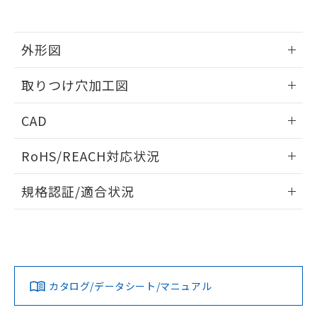
EU RoHS指令（10物質）の非含有証明書
※当社の共同利用者とは、
"個人情報
51物質の非含有証明書（当社基準）
の共同利用に関して"
の「1.共同利
※本証明書は発行日時点で非含有を証明す
用者の範囲」に記載されている法人を
るもので、過去に遡って非含有を証明する
外形図
指します。
ものではありません。
また、RoHS指令のフタル酸エステル類４
情報更新：2026/05/21
取りつけ穴加工図
物質の対応では、対応完了までの期間は出
荷製品に未対応品が混在することから備考
情報更新：2026/05/21
CAD
欄に対応日を記載しておりました。
既に当社にて対応品への在庫切替を完了
ログイン/会員登録いただくと、CADデータをダウンロー
していることから、特段のことがない限
RoHS/REACH対応状況
ドすることができます。
り、2022年1月12日より割愛しておりま
す。
情報更新：2026/7/29
規格認証/適合状況
ログイン/会員登録
EU RoHS
注意事項・凡例
A22NL-BMM-TWA-P101-WCについての規格認証/適合状況に
ついては、「カスタマーサポートセンタ お客様相談室」また
は貴社担当オムロン営業員または販売店にお問い合わせくだ
対応状況
対応予定月
※1
※2
さい。
ダウンロードデータをご利用いただく前に、以下を必ずお読
みください。
カタログ/データシート/マニュアル
対応済み
ソフトウェアの使用条件
お問い合わせ