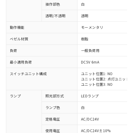
操作部色
白
透明/不透明
透明
動作機能
モーメンタリ
ベゼル材質
樹脂
負荷
一般負荷用
最小適用負荷
DC5V 6mA
スイッチユニット構成
ユニット位置1: NO
ユニット位置2: 点灯ユニット
ユニット位置3: NO
ランプ
照光部方式
LEDランプ
ランプ色
白
定格電圧
AC/DC24V
※1 対応状況
使用電圧
AC/DC24V±10%