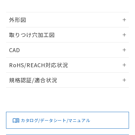
※当社の共同利用者とは、
"個人情報
51物質の非含有証明書（当社基準）
の共同利用に関して"
の「1.共同利
※本証明書は発行日時点で非含有を証明す
用者の範囲」に記載されている法人を
るもので、過去に遡って非含有を証明する
外形図
指します。
ものではありません。
情報更新：2026/05/21
また、RoHS指令のフタル酸エステル類４
取りつけ穴加工図
物質の対応では、対応完了までの期間は出
荷製品に未対応品が混在することから備考
情報更新：2026/05/21
CAD
欄に対応日を記載しておりました。
既に当社にて対応品への在庫切替を完了
ログイン/会員登録いただくと、CADデータをダウンロー
していることから、特段のことがない限
RoHS/REACH対応状況
ドすることができます。
り、2022年1月12日より割愛しておりま
す。
情報更新：
規格認証/適合状況
ログイン/会員登録
EU RoHS
注意事項・凡例
A22NL-BMM-TWA-P100-YEについての規格認証/適合状況に
ついては、「カスタマーサポートセンタ お客様相談室」また
は貴社担当オムロン営業員または販売店にお問い合わせくだ
対応状況
対応予定月
※1
※2
さい。
ダウンロードデータをご利用いただく前に、以下を必ずお読
みください。
カタログ/データシート/マニュアル
対応済み
ソフトウェアの使用条件
お問い合わせ