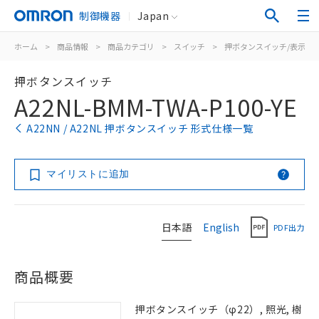
制御機器
Japan
ホーム
>
商品情報
>
商品カテゴリ
>
スイッチ
>
押ボタンスイッチ/表示灯
押ボタンスイッチ
A22NL-BMM-TWA-P100-YE
A22NN / A22NL 押ボタンスイッチ 形式仕様一覧
マイリストに追加
日本語
English
PDF出力
商品概要
押ボタンスイッチ（φ22）, 照光, 樹