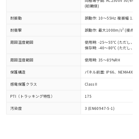
類(PBB) 1000ppm以下、ポリ臭化ジフェニルエーテル類
同極端子間: AC2500V 50/60
Cr(Ⅵ)(六価クロム) : 1000ppm、 PBBs(ポリ臭化ビフェ
とります。
了承ください。
(PBDE) 1000ppm以下、フタル酸ビス(2-エチルヘキシ
○
一定数以上の在庫あり
ニル類) : 1000ppm、 PBDEs(ポリ臭化ジフェニルエーテ
(初期値)
当社は規制貨物を破棄する場合は、完
ル) (DEHP)(別名：DOP) 1000ppm以下、フタル酸ブチ
正式な納期状況および標準価格はお客
ル類) : 1000ppm、
ルベンジル（BBP） 1000ppm以下、フタル酸ジブチル
全に破砕するなど、違法に輸出されな
DBP(フタル酸ジブチル) : 1000ppm、 DIBP(フタル酸ジ
様のお取引先、またはお客様担当のオ
耐振動
誤動作: 10～55Hz 複振幅 1.
（DBP） 1000ppm以下、フタル酸ジイソブチル
イソブチル) : 1000ppm、 BBP(フタル酸ブチルベンジ
△
一定数には満たないが在庫あり
いよう必要な手段を講じます。
ムロン制御機器販売店・当社販売員に
(DIBP) 1000ppm以下
ル) : 1000ppm、
当社は貴社製品を、核兵器、ミサイ
但し、RoHS指令で産業用監視および制御機器に対する
DEHP(フタル酸ビス(2-エチルヘキシル)) : 1000ppm
ご相談ください。
2
耐衝撃
誤動作: 最大1000m/s
(接点開
適用除外項目は除く。
ル、化学兵器、生物兵器またはその他
－
在庫なし(最新の在庫状況につ
オムロン制御機器販売店や当社販売拠
フタル酸エステル類の４物質については閾値を超える意
武器並びにこれらの製造装置等に一切
いては、お客様のお取引先、ま
周囲温度範囲
図的な使用がないことを確認しています。
使用時: -25～55℃ (ただし
点は「
販売ネットワーク
」をご確認
※2 環境保護使用期限
使用いたしません。
保存時: -40～80℃ (ただし
たはお客様担当のオムロン制御
ください。
当社は、貴社製品を第三者に販売する
機器販売店・当社販売員にご確
在庫状況および標準価格結果を当社の
※2 対応予定月
「ｅ」：有害物質（10物質）のすべてが基
周囲湿度範囲
使用時: 35～85%RH
場合は、上記1、2および3の内容を当
認ください)
事前の承諾なく第三者に漏洩または開
準値以下であることを示します。
該第三者に通知します。また当社は、
示しないようお願いします。
保護構造
パネル前面: IP66、NEMA4X, N
部品在庫の切り替え状況などにより、予定
「10」：通常の使用状況下において有害物
販売先および販売に係わる関係者が違
マイパーツ機能（部品リスト作成サー
空
受注生産機種、また在庫状況の
月が前後することがあります。
質が外部に漏えいし、環境に深刻な影響を
法に輸出するおそれがある場合は、取
ビス）をご利用いただくには、I-Web
白
情報を公開していない機種
感電保護クラス
Class II
及ぼさない年数を意味します。
り引きをいたしません。
メンバーズにご登録されている必要が
「－」：未確認です。当社販売部門へお問
あります。
PTI（トラッキング特性）
175
い合わせください。
お客様が当ウェブサイト上で当社にご
※3 非含有証明書ダウンロード
登録された部品リストについて、当社
汚染度
3 (EN60947-5-1)
および当社の共同利用者が、当社の製
下記の非含有証明書をダウンロードするこ
品・サービスに関するお客様との取
とができます。
合意する
キャンセル
引・商談に必要な範囲で利用すること
をご了承ください。
EU RoHS指令（10物質）の非含有証明書