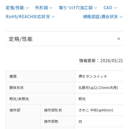
定格/性能
外形図
取りつけ穴加工図
CAD
RoHS/REACH対応状況
規格認証/適合状況
定格/性能
情報更新：2026/05/21
種類
押ボタンスイッチ
胴体形状
丸胴形(φ22/25mm共用)
照光/非照光
照光
操作部
操作部形状
きのこ 中形(φ40mm)
操作部色
白