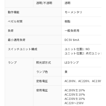
透明/不透明
透明
動作機能
モーメンタリ
ベゼル材質
樹脂
負荷
一般負荷用
最小適用負荷
DC5V 6mA
スイッチユニット構成
ユニット位置1: NO
ユニット位置2: 点灯ユニット
ランプ
照光部方式
LEDランプ
ランプ色
黄
定格電圧
AC200V、AC220V、AC230V、
使用電圧
AC200V±10%
AC220V±10%
※1 対応状況
AC230V±10%
AC220～250V