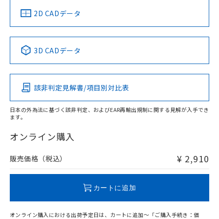
中国 RoHS
注意事項・凡例
2D CADデータ
中国 RoHS表
※1 ※2
3D CADデータ
Pb
Hg
Cd
Cr(VI)
該非判定見解書/項目別対比表
O
O
O
O
日本の外為法に基づく該非判定、およびEAR再輸出規制に関する見解が入手でき
ます。
"対応済み"や非含有の記載がされた商品であっても、流通
在庫等で未対応品が混在する可能性があります。
オンライン購入
非含有品が必要な際は、弊社営業部門もしくは販売店へお
問い合わせください。
¥ 2,910
販売価格（税込）
この製品のRoHS/REACH対応状況ページへ
カートに追加
オンライン購入における出荷予定日は、カートに追加～「ご購入手続き：価