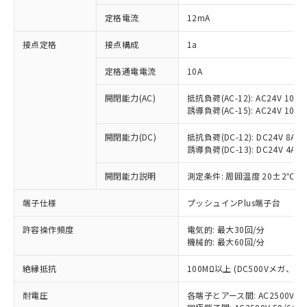
対応済み：EU RoHS指令（10物質）の
定格電流
12mA
非含有に対応した製品が提供可能な商品で
す。
接点定格
接点構成
1a
対応予定：EU RoHS指令（10物質）の非含
ご利用条件
有に対応した製品に切り替える予定のある
定格通電電流
10A
商品です。
対応予定なし：EU RoHS指令（10物質）の
開閉能力(AC)
抵抗負荷(AC-12): AC24V 10A/A
以下の条件をお読みいただき、同意のうえ
非含有に非対応の商品で、対応品を出す予
誘導負荷(AC-15): AC24V 10A/AC
ご利用ください。
定はありません。
調査・確認中：EU RoHS指令（10物質）の
開閉能力(DC)
抵抗負荷(DC-12): DC24V 8A/DC
本サービスは、当社制御機器事業取扱
※1 中国RoHS○×表
誘導負荷(DC-13): DC24V 4A/DC
非含有の対応状況を調査中または確認中の
商品の当社在庫状況および標準価格
商品です。
(税抜)を提供させていただくもので
開閉能力説明
測定条件: 周囲温度 20±2℃、
「○」：最大均質材料含有率が中国RoHSの
非該当品：ライセンス料など無形物で、有
す。
基準値以下であることを示します。
害物質有無と関係のない商品です。
当社制御機器事業取扱商品の中には、
端子仕様
プッシュインPlus端子台
「×」：最大均質材料含有率が中国RoHSの
仕入先様の事情により、非含有部品として
本サービスの対象外となる商品もある
基準値を超えていることを示します。
いたものが、含有品と判明した場合などや
当社は、これら貴社製品のうち、外国
ことをご了承ください。
許容操作頻度
電気的: 最大30回/分
「－」：未確認です。当社販売部門へお問
むを得ず変更することがあります。
為替および外国貿易法に定める商品
機械的: 最大60回/分
在庫状況および標準価格照会結果は、
い合わせください。
（以下｢規制貨物等」という）を輸出
記載している更新日時点での社内デー
*EU RoHS指令（10物質）：
または国外への提供する場合は、日本
絶縁抵抗
100MΩ以上 (DC500Vメガ、
記
タに基づき作成されるものであり、閲
説明
鉛(Pb) 1000ppm以下、 水銀(Hg) 1000ppm以下、 カド
*中国RoHS10物質の基準値 (GB/T26572)：
国政府の輸出許可(または役務取引許
号
覧された時点での実際の在庫および標
ミウム(Cd) 100ppm以下、
Pb(鉛) :1000ppm、 Hg(水銀) : 1000ppm、 Cd(カドミウ
耐電圧
各端子とアース間: AC2500V 50/
可)を取得するなどの必要な手続きを
六価クロム(Cr(Ⅵ)) 1000ppm以下、ポリ臭化ビフェニル
ム) : 100ppm、
準価格とは異なる場合があることをご