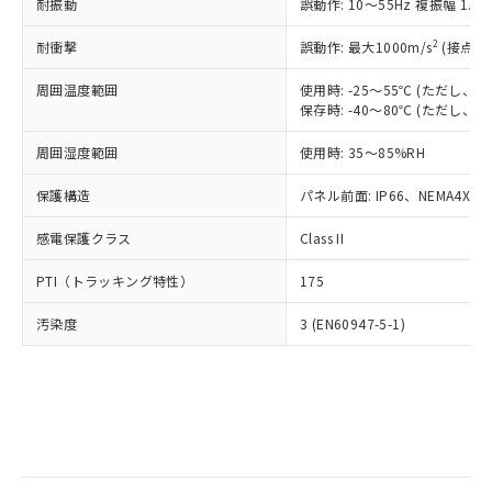
当社は規制貨物を破棄する場合は、完
耐振動
ル) (DEHP)(別名：DOP) 1000ppm以下、フタル酸ブチ
誤動作: 10～55Hz 複振幅 1.
正式な納期状況および標準価格はお客
ル類) : 1000ppm、
ルベンジル（BBP） 1000ppm以下、フタル酸ジブチル
全に破砕するなど、違法に輸出されな
DBP(フタル酸ジブチル) : 1000ppm、 DIBP(フタル酸ジ
様のお取引先、またはお客様担当のオ
（DBP） 1000ppm以下、フタル酸ジイソブチル
イソブチル) : 1000ppm、 BBP(フタル酸ブチルベンジ
△
一定数には満たないが在庫あり
いよう必要な手段を講じます。
2
耐衝撃
誤動作: 最大1000m/s
(接点開
ムロン制御機器販売店・当社販売員に
(DIBP) 1000ppm以下
ル) : 1000ppm、
当社は貴社製品を、核兵器、ミサイ
但し、RoHS指令で産業用監視および制御機器に対する
DEHP(フタル酸ビス(2-エチルヘキシル)) : 1000ppm
ご相談ください。
適用除外項目は除く。
周囲温度範囲
使用時: -25～55℃ (ただし
ル、化学兵器、生物兵器またはその他
－
在庫なし(最新の在庫状況につ
オムロン制御機器販売店や当社販売拠
フタル酸エステル類の４物質については閾値を超える意
保存時: -40～80℃ (ただし
武器並びにこれらの製造装置等に一切
いては、お客様のお取引先、ま
図的な使用がないことを確認しています。
点は「
販売ネットワーク
」をご確認
※2 環境保護使用期限
使用いたしません。
たはお客様担当のオムロン制御
ください。
周囲湿度範囲
使用時: 35～85%RH
当社は、貴社製品を第三者に販売する
機器販売店・当社販売員にご確
在庫状況および標準価格結果を当社の
※2 対応予定月
「ｅ」：有害物質（10物質）のすべてが基
場合は、上記1、2および3の内容を当
認ください)
事前の承諾なく第三者に漏洩または開
保護構造
パネル前面: IP66、NEMA4X, N
準値以下であることを示します。
該第三者に通知します。また当社は、
示しないようお願いします。
部品在庫の切り替え状況などにより、予定
「10」：通常の使用状況下において有害物
販売先および販売に係わる関係者が違
マイパーツ機能（部品リスト作成サー
感電保護クラス
Class II
空
受注生産機種、また在庫状況の
月が前後することがあります。
質が外部に漏えいし、環境に深刻な影響を
法に輸出するおそれがある場合は、取
ビス）をご利用いただくには、I-Web
白
情報を公開していない機種
及ぼさない年数を意味します。
り引きをいたしません。
PTI（トラッキング特性）
175
メンバーズにご登録されている必要が
「－」：未確認です。当社販売部門へお問
あります。
い合わせください。
汚染度
3 (EN60947-5-1)
お客様が当ウェブサイト上で当社にご
※3 非含有証明書ダウンロード
登録された部品リストについて、当社
および当社の共同利用者が、当社の製
下記の非含有証明書をダウンロードするこ
品・サービスに関するお客様との取
とができます。
合意する
キャンセル
引・商談に必要な範囲で利用すること
をご了承ください。
EU RoHS指令（10物質）の非含有証明書
※当社の共同利用者とは、
"個人情報
51物質の非含有証明書（当社基準）