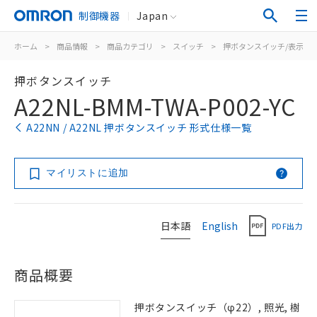
制御機器
Japan
ホーム
>
商品情報
>
商品カテゴリ
>
スイッチ
>
押ボタンスイッチ/表示灯
押ボタンスイッチ
A22NL-BMM-TWA-P002-YC
A22NN / A22NL 押ボタンスイッチ 形式仕様一覧
マイリストに追加
日本語
English
PDF出力
商品概要
押ボタンスイッチ（φ22）, 照光, 樹