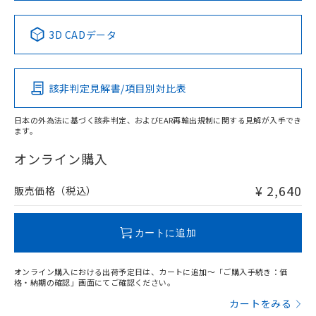
中国 RoHS表
※1 ※2
3D CADデータ
Pb
Hg
Cd
Cr(VI)
該非判定見解書/項目別対比表
X
O
O
O
日本の外為法に基づく該非判定、およびEAR再輸出規制に関する見解が入手でき
ます。
"対応済み"や非含有の記載がされた商品であっても、流通
在庫等で未対応品が混在する可能性があります。
オンライン購入
非含有品が必要な際は、弊社営業部門もしくは販売店へお
問い合わせください。
¥ 2,640
販売価格（税込）
この製品のRoHS/REACH対応状況ページへ
カートに追加
オンライン購入における出荷予定日は、カートに追加～「ご購入手続き：価
格・納期の確認」画面にてご確認ください。
カートをみる