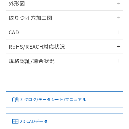
の共同利用に関して"
の「1.共同利
外形図
※本証明書は発行日時点で非含有を証明す
用者の範囲」に記載されている法人を
るもので、過去に遡って非含有を証明する
指します。
情報更新：2026/05/21
ものではありません。
取りつけ穴加工図
また、RoHS指令のフタル酸エステル類４
物質の対応では、対応完了までの期間は出
情報更新：2026/05/21
CAD
荷製品に未対応品が混在することから備考
欄に対応日を記載しておりました。
ログイン/会員登録いただくと、CADデータをダウンロー
RoHS/REACH対応状況
既に当社にて対応品への在庫切替を完了
ドすることができます。
していることから、特段のことがない限
情報更新：2026/7/29
り、2022年1月12日より割愛しておりま
規格認証/適合状況
す。
ログイン/会員登録
EU RoHS
注意事項・凡例
A22NL-BMM-TWA-P002-YCについての規格認証/適合状況に
ついては、「カスタマーサポートセンタ お客様相談室」また
は貴社担当オムロン営業員または販売店にお問い合わせくだ
対応状況
対応予定月
※1
※2
さい。
ダウンロードデータをご利用いただく前に、以下を必ずお読
みください。
カタログ/データシート/マニュアル
対応済み
ソフトウェアの使用条件
お問い合わせ
中国 RoHS
注意事項・凡例
2D CADデータ