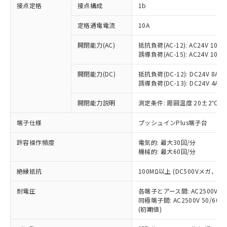
非含有に対応した製品が提供可能な商品で
接点定格
接点構成
1b
す。
対応予定：EU RoHS指令（10物質）の非含
定格通電電流
10A
ご利用条件
有に対応した製品に切り替える予定のある
商品です。
開閉能力(AC)
抵抗負荷(AC-12): AC24V 10A/A
誘導負荷(AC-15): AC24V 10A/AC
対応予定なし：EU RoHS指令（10物質）の
以下の条件をお読みいただき、同意のうえ
非含有に非対応の商品で、対応品を出す予
ご利用ください。
開閉能力(DC)
抵抗負荷(DC-12): DC24V 8A/DC
定はありません。
誘導負荷(DC-13): DC24V 4A/DC
調査・確認中：EU RoHS指令（10物質）の
本サービスは、当社制御機器事業取扱
※1 中国RoHS○×表
非含有の対応状況を調査中または確認中の
商品の当社在庫状況および標準価格
開閉能力説明
測定条件: 周囲温度 20±2℃、
商品です。
(税抜)を提供させていただくもので
「○」：最大均質材料含有率が中国RoHSの
非該当品：ライセンス料など無形物で、有
端子仕様
プッシュインPlus端子台
す。
基準値以下であることを示します。
害物質有無と関係のない商品です。
当社制御機器事業取扱商品の中には、
「×」：最大均質材料含有率が中国RoHSの
仕入先様の事情により、非含有部品として
許容操作頻度
電気的: 最大30回/分
本サービスの対象外となる商品もある
基準値を超えていることを示します。
いたものが、含有品と判明した場合などや
機械的: 最大60回/分
当社は、これら貴社製品のうち、外国
ことをご了承ください。
「－」：未確認です。当社販売部門へお問
むを得ず変更することがあります。
為替および外国貿易法に定める商品
在庫状況および標準価格照会結果は、
い合わせください。
絶縁抵抗
100MΩ以上 (DC500Vメガ、
（以下｢規制貨物等」という）を輸出
記載している更新日時点での社内デー
*EU RoHS指令（10物質）：
または国外への提供する場合は、日本
記
タに基づき作成されるものであり、閲
説明
耐電圧
鉛(Pb) 1000ppm以下、 水銀(Hg) 1000ppm以下、 カド
各端子とアース間: AC2500V 50/
*中国RoHS10物質の基準値 (GB/T26572)：
国政府の輸出許可(または役務取引許
号
覧された時点での実際の在庫および標
ミウム(Cd) 100ppm以下、
Pb(鉛) :1000ppm、 Hg(水銀) : 1000ppm、 Cd(カドミウ
同極端子間: AC2500V 50/60
可)を取得するなどの必要な手続きを
六価クロム(Cr(Ⅵ)) 1000ppm以下、ポリ臭化ビフェニル
ム) : 100ppm、
準価格とは異なる場合があることをご
(初期値)
類(PBB) 1000ppm以下、ポリ臭化ジフェニルエーテル類
Cr(Ⅵ)(六価クロム) : 1000ppm、 PBBs(ポリ臭化ビフェ
とります。
了承ください。
(PBDE) 1000ppm以下、フタル酸ビス(2-エチルヘキシ
○
一定数以上の在庫あり
ニル類) : 1000ppm、 PBDEs(ポリ臭化ジフェニルエーテ