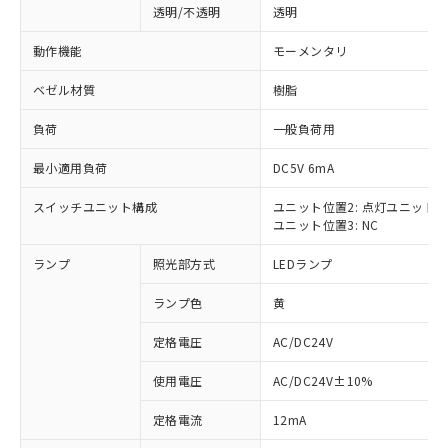
透明/不透明
透明
動作機能
モーメンタリ
ベゼル材質
樹脂
負荷
一般負荷用
最小適用負荷
DC5V 6mA
スイッチユニット構成
ユニット位置2: 点灯ユニット
ユニット位置3: NC
ランプ
照光部方式
LEDランプ
ランプ色
黄
定格電圧
AC/DC24V
使用電圧
AC/DC24V±10%
※1 対応状況
定格電流
12mA
対応済み：EU RoHS指令（10物質）の