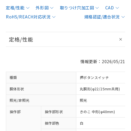
定格/性能
外形図
取りつけ穴加工図
CAD
RoHS/REACH対応状況
規格認証/適合状況
定格/性能
情報更新：2026/05/21
種類
押ボタンスイッチ
胴体形状
丸胴形(φ22/25mm共用)
照光/非照光
照光
操作部
操作部形状
きのこ 中形(φ40mm)
操作部色
白