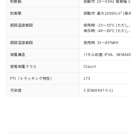
当社は規制貨物を破棄する場合は、完
耐振動
ル) (DEHP)(別名：DOP) 1000ppm以下、フタル酸ブチ
誤動作: 10～55Hz 複振幅 1.
正式な納期状況および標準価格はお客
ル類) : 1000ppm、
ルベンジル（BBP） 1000ppm以下、フタル酸ジブチル
全に破砕するなど、違法に輸出されな
DBP(フタル酸ジブチル) : 1000ppm、 DIBP(フタル酸ジ
様のお取引先、またはお客様担当のオ
（DBP） 1000ppm以下、フタル酸ジイソブチル
イソブチル) : 1000ppm、 BBP(フタル酸ブチルベンジ
△
一定数には満たないが在庫あり
いよう必要な手段を講じます。
2
耐衝撃
誤動作: 最大1000m/s
(接点開
ムロン制御機器販売店・当社販売員に
(DIBP) 1000ppm以下
ル) : 1000ppm、
当社は貴社製品を、核兵器、ミサイ
但し、RoHS指令で産業用監視および制御機器に対する
DEHP(フタル酸ビス(2-エチルヘキシル)) : 1000ppm
ご相談ください。
適用除外項目は除く。
周囲温度範囲
使用時: -25～55℃ (ただし
ル、化学兵器、生物兵器またはその他
－
在庫なし(最新の在庫状況につ
オムロン制御機器販売店や当社販売拠
フタル酸エステル類の４物質については閾値を超える意
保存時: -40～80℃ (ただし
武器並びにこれらの製造装置等に一切
いては、お客様のお取引先、ま
図的な使用がないことを確認しています。
点は「
販売ネットワーク
」をご確認
※2 環境保護使用期限
使用いたしません。
たはお客様担当のオムロン制御
ください。
周囲湿度範囲
使用時: 35～85%RH
当社は、貴社製品を第三者に販売する
機器販売店・当社販売員にご確
在庫状況および標準価格結果を当社の
※2 対応予定月
「ｅ」：有害物質（10物質）のすべてが基
場合は、上記1、2および3の内容を当
認ください)
事前の承諾なく第三者に漏洩または開
保護構造
パネル前面: IP66、NEMA4X, N
準値以下であることを示します。
該第三者に通知します。また当社は、
示しないようお願いします。
部品在庫の切り替え状況などにより、予定
「10」：通常の使用状況下において有害物
販売先および販売に係わる関係者が違
マイパーツ機能（部品リスト作成サー
感電保護クラス
Class II
空
受注生産機種、また在庫状況の
月が前後することがあります。
質が外部に漏えいし、環境に深刻な影響を
法に輸出するおそれがある場合は、取
ビス）をご利用いただくには、I-Web
白
情報を公開していない機種
及ぼさない年数を意味します。
り引きをいたしません。
PTI（トラッキング特性）
175
メンバーズにご登録されている必要が
「－」：未確認です。当社販売部門へお問
あります。
い合わせください。
汚染度
3 (EN60947-5-1)
お客様が当ウェブサイト上で当社にご
※3 非含有証明書ダウンロード
登録された部品リストについて、当社
および当社の共同利用者が、当社の製
下記の非含有証明書をダウンロードするこ
品・サービスに関するお客様との取
とができます。
合意する
キャンセル
引・商談に必要な範囲で利用すること
をご了承ください。
EU RoHS指令（10物質）の非含有証明書
※当社の共同利用者とは、
"個人情報
51物質の非含有証明書（当社基準）