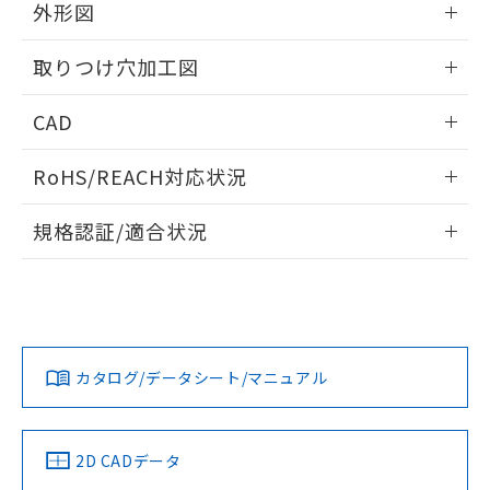
の共同利用に関して"
の「1.共同利
外形図
※本証明書は発行日時点で非含有を証明す
用者の範囲」に記載されている法人を
るもので、過去に遡って非含有を証明する
指します。
情報更新：2026/05/21
ものではありません。
取りつけ穴加工図
また、RoHS指令のフタル酸エステル類４
物質の対応では、対応完了までの期間は出
情報更新：2026/05/21
CAD
荷製品に未対応品が混在することから備考
欄に対応日を記載しておりました。
ログイン/会員登録いただくと、CADデータをダウンロー
RoHS/REACH対応状況
既に当社にて対応品への在庫切替を完了
ドすることができます。
していることから、特段のことがない限
情報更新：2026/7/29
り、2022年1月12日より割愛しておりま
規格認証/適合状況
す。
ログイン/会員登録
EU RoHS
注意事項・凡例
A22NL-BMM-TWA-P002-YBについての規格認証/適合状況に
ついては、「カスタマーサポートセンタ お客様相談室」また
は貴社担当オムロン営業員または販売店にお問い合わせくだ
対応状況
対応予定月
※1
※2
さい。
ダウンロードデータをご利用いただく前に、以下を必ずお読
みください。
カタログ/データシート/マニュアル
対応済み
ソフトウェアの使用条件
お問い合わせ
中国 RoHS
注意事項・凡例
2D CADデータ