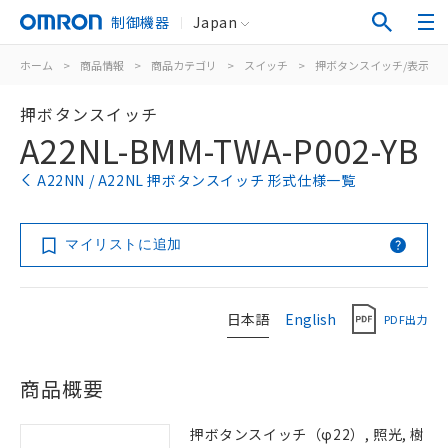
制御機器
Japan
ホーム
>
商品情報
>
商品カテゴリ
>
スイッチ
>
押ボタンスイッチ/表示灯
押ボタンスイッチ
A22NL-BMM-TWA-P002-YB
A22NN / A22NL 押ボタンスイッチ 形式仕様一覧
マイリストに追加
日本語
English
PDF出力
商品概要
押ボタンスイッチ（φ22）, 照光, 樹