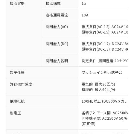
非含有に対応した製品が提供可能な商品で
接点定格
接点構成
1b
す。
対応予定：EU RoHS指令（10物質）の非含
定格通電電流
10A
ご利用条件
有に対応した製品に切り替える予定のある
商品です。
開閉能力(AC)
抵抗負荷(AC-12): AC24V 10A/A
誘導負荷(AC-15): AC24V 10A/AC
対応予定なし：EU RoHS指令（10物質）の
以下の条件をお読みいただき、同意のうえ
非含有に非対応の商品で、対応品を出す予
ご利用ください。
開閉能力(DC)
抵抗負荷(DC-12): DC24V 8A/DC
定はありません。
誘導負荷(DC-13): DC24V 4A/DC
調査・確認中：EU RoHS指令（10物質）の
本サービスは、当社制御機器事業取扱
※1 中国RoHS○×表
非含有の対応状況を調査中または確認中の
商品の当社在庫状況および標準価格
開閉能力説明
測定条件: 周囲温度 20±2℃、
商品です。
(税抜)を提供させていただくもので
「○」：最大均質材料含有率が中国RoHSの
非該当品：ライセンス料など無形物で、有
端子仕様
プッシュインPlus端子台
す。
基準値以下であることを示します。
害物質有無と関係のない商品です。
当社制御機器事業取扱商品の中には、
「×」：最大均質材料含有率が中国RoHSの
仕入先様の事情により、非含有部品として
許容操作頻度
電気的: 最大30回/分
本サービスの対象外となる商品もある
基準値を超えていることを示します。
いたものが、含有品と判明した場合などや
機械的: 最大60回/分
当社は、これら貴社製品のうち、外国
ことをご了承ください。
「－」：未確認です。当社販売部門へお問
むを得ず変更することがあります。
為替および外国貿易法に定める商品
在庫状況および標準価格照会結果は、
い合わせください。
絶縁抵抗
100MΩ以上 (DC500Vメガ、
（以下｢規制貨物等」という）を輸出
記載している更新日時点での社内デー
*EU RoHS指令（10物質）：
または国外への提供する場合は、日本
記
タに基づき作成されるものであり、閲
説明
耐電圧
鉛(Pb) 1000ppm以下、 水銀(Hg) 1000ppm以下、 カド
各端子とアース間: AC2500V 50/
*中国RoHS10物質の基準値 (GB/T26572)：
国政府の輸出許可(または役務取引許
号
覧された時点での実際の在庫および標
ミウム(Cd) 100ppm以下、
Pb(鉛) :1000ppm、 Hg(水銀) : 1000ppm、 Cd(カドミウ
同極端子間: AC2500V 50/60
可)を取得するなどの必要な手続きを
六価クロム(Cr(Ⅵ)) 1000ppm以下、ポリ臭化ビフェニル
ム) : 100ppm、
準価格とは異なる場合があることをご
(初期値)
類(PBB) 1000ppm以下、ポリ臭化ジフェニルエーテル類
Cr(Ⅵ)(六価クロム) : 1000ppm、 PBBs(ポリ臭化ビフェ
とります。
了承ください。
(PBDE) 1000ppm以下、フタル酸ビス(2-エチルヘキシ
○
一定数以上の在庫あり
ニル類) : 1000ppm、 PBDEs(ポリ臭化ジフェニルエーテ