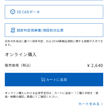
中国 RoHS表
※1 ※2
3D CADデータ
Pb
Hg
Cd
Cr(VI)
該非判定見解書/項目別対比表
X
O
O
O
日本の外為法に基づく該非判定、およびEAR再輸出規制に関する見解が入手でき
ます。
"対応済み"や非含有の記載がされた商品であっても、流通
在庫等で未対応品が混在する可能性があります。
オンライン購入
非含有品が必要な際は、弊社営業部門もしくは販売店へお
問い合わせください。
¥ 2,640
販売価格（税込）
この製品のRoHS/REACH対応状況ページへ
カートに追加
オンライン購入における出荷予定日は、カートに追加～「ご購入手続き：価
格・納期の確認」画面にてご確認ください。
カートをみる