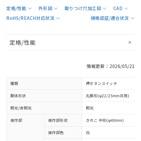
定格/性能
外形図
取りつけ穴加工図
CAD
RoHS/REACH対応状況
規格認証/適合状況
定格/性能
情報更新：2026/05/21
種類
押ボタンスイッチ
胴体形状
丸胴形(φ22/25mm共用)
照光/非照光
照光
操作部
操作部形状
きのこ 中形(φ40mm)
操作部色
白