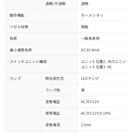
透明/不透明
透明
動作機能
モーメンタリ
ベゼル材質
樹脂
負荷
一般負荷用
最小適用負荷
DC5V 6mA
スイッチユニット構成
ユニット位置2: 点灯ユニット
ユニット位置3: NC
ランプ
照光部方式
LEDランプ
ランプ色
黄
定格電圧
AC/DC12V
使用電圧
AC/DC12V±10%
※1 対応状況
定格電流
12mA
対応済み：EU RoHS指令（10物質）の