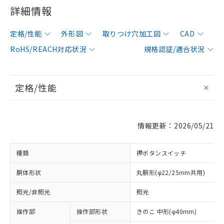
詳細情報
定格/性能
外形図
取りつけ穴加工図
CAD
RoHS/REACH対応状況
規格認証/適合状況
定格/性能
情報更新：2026/05/21
種類
押ボタンスイッチ
胴体形状
丸胴形(φ22/25mm共用)
照光/非照光
照光
操作部
操作部形状
きのこ 中形(φ40mm)