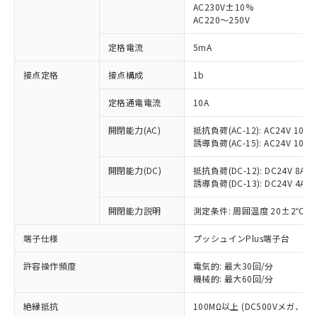
AC230V±10%
AC220～250V
対応済み：EU RoHS指令（10物質）の
非含有に対応した製品が提供可能な商品で
定格電流
5mA
す。
対応予定：EU RoHS指令（10物質）の非含
接点定格
接点構成
1b
ご利用条件
有に対応した製品に切り替える予定のある
商品です。
定格通電電流
10A
対応予定なし：EU RoHS指令（10物質）の
以下の条件をお読みいただき、同意のうえ
非含有に非対応の商品で、対応品を出す予
開閉能力(AC)
抵抗負荷(AC-12): AC24V 10A/A
ご利用ください。
定はありません。
誘導負荷(AC-15): AC24V 10A/AC
調査・確認中：EU RoHS指令（10物質）の
本サービスは、当社制御機器事業取扱
※1 中国RoHS○×表
非含有の対応状況を調査中または確認中の
開閉能力(DC)
抵抗負荷(DC-12): DC24V 8A/DC
商品の当社在庫状況および標準価格
誘導負荷(DC-13): DC24V 4A/DC
商品です。
(税抜)を提供させていただくもので
「○」：最大均質材料含有率が中国RoHSの
非該当品：ライセンス料など無形物で、有
す。
開閉能力説明
測定条件: 周囲温度 20±2℃、
基準値以下であることを示します。
害物質有無と関係のない商品です。
当社制御機器事業取扱商品の中には、
「×」：最大均質材料含有率が中国RoHSの
仕入先様の事情により、非含有部品として
本サービスの対象外となる商品もある
端子仕様
プッシュインPlus端子台
基準値を超えていることを示します。
いたものが、含有品と判明した場合などや
当社は、これら貴社製品のうち、外国
ことをご了承ください。
「－」：未確認です。当社販売部門へお問
むを得ず変更することがあります。
為替および外国貿易法に定める商品
在庫状況および標準価格照会結果は、
許容操作頻度
電気的: 最大30回/分
い合わせください。
（以下｢規制貨物等」という）を輸出
機械的: 最大60回/分
記載している更新日時点での社内デー
*EU RoHS指令（10物質）：
または国外への提供する場合は、日本
記
タに基づき作成されるものであり、閲
説明
鉛(Pb) 1000ppm以下、 水銀(Hg) 1000ppm以下、 カド
*中国RoHS10物質の基準値 (GB/T26572)：
国政府の輸出許可(または役務取引許
絶縁抵抗
100MΩ以上 (DC500Vメガ、
号
覧された時点での実際の在庫および標
ミウム(Cd) 100ppm以下、
Pb(鉛) :1000ppm、 Hg(水銀) : 1000ppm、 Cd(カドミウ