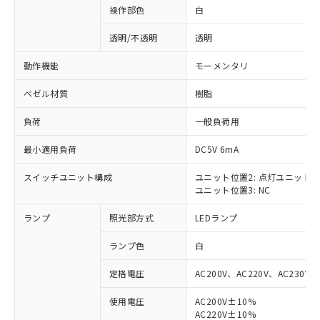
操作部色
白
透明/不透明
透明
動作機能
モーメンタリ
ベゼル材質
樹脂
負荷
一般負荷用
最小適用負荷
DC5V 6mA
スイッチユニット構成
ユニット位置2: 点灯ユニット
ユニット位置3: NC
ランプ
照光部方式
LEDランプ
ランプ色
白
定格電圧
AC200V、AC220V、AC230V、
使用電圧
AC200V±10%
※1 対応状況
AC220V±10%