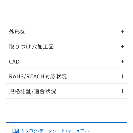
をご了承ください。
EU RoHS指令（10物質）の非含有証明書
※当社の共同利用者とは、
"個人情報
51物質の非含有証明書（当社基準）
の共同利用に関して"
の「1.共同利
※本証明書は発行日時点で非含有を証明す
用者の範囲」に記載されている法人を
るもので、過去に遡って非含有を証明する
指します。
ものではありません。
外形図
また、RoHS指令のフタル酸エステル類４
情報更新：2026/05/21
物質の対応では、対応完了までの期間は出
取りつけ穴加工図
荷製品に未対応品が混在することから備考
欄に対応日を記載しておりました。
情報更新：2026/05/21
CAD
既に当社にて対応品への在庫切替を完了
していることから、特段のことがない限
ログイン/会員登録いただくと、CADデータをダウンロー
り、2022年1月12日より割愛しておりま
RoHS/REACH対応状況
ドすることができます。
す。
情報更新：2026/7/29
規格認証/適合状況
ログイン/会員登録
EU RoHS
注意事項・凡例
A22NL-BMM-TWA-P002-WEについての規格認証/適合状況に
ついては、「カスタマーサポートセンタ お客様相談室」また
は貴社担当オムロン営業員または販売店にお問い合わせくだ
対応状況
対応予定月
※1
※2
さい。
ダウンロードデータをご利用いただく前に、以下を必ずお読
みください。
カタログ/データシート/マニュアル
対応済み