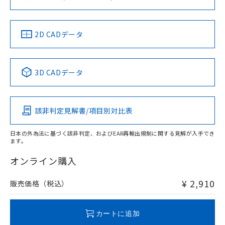
ソフトウェアの使用条件
お問い合わせ
中国 RoHS
注意事項・凡例
2D CADデータ
中国 RoHS表
※1 ※2
3D CADデータ
Pb
Hg
Cd
Cr(VI)
該非判定見解書/項目別対比表
O
O
O
O
日本の外為法に基づく該非判定、およびEAR再輸出規制に関する見解が入手でき
ます。
"対応済み"や非含有の記載がされた商品であっても、流通
在庫等で未対応品が混在する可能性があります。
オンライン購入
非含有品が必要な際は、弊社営業部門もしくは販売店へお
問い合わせください。
¥ 2,910
販売価格（税込）
この製品のRoHS/REACH対応状況ページへ
カートに追加