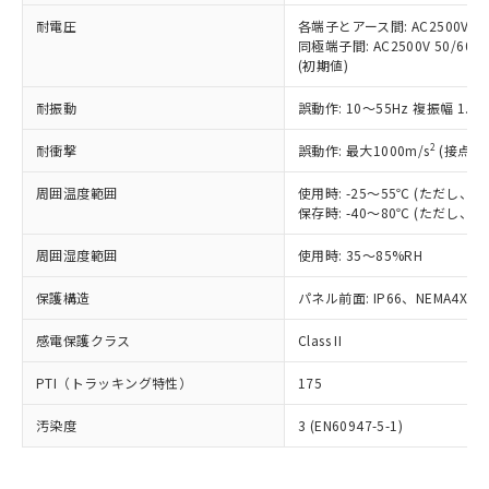
可)を取得するなどの必要な手続きを
六価クロム(Cr(Ⅵ)) 1000ppm以下、ポリ臭化ビフェニル
ム) : 100ppm、
準価格とは異なる場合があることをご
類(PBB) 1000ppm以下、ポリ臭化ジフェニルエーテル類
耐電圧
各端子とアース間: AC2500V 50/
Cr(Ⅵ)(六価クロム) : 1000ppm、 PBBs(ポリ臭化ビフェ
とります。
了承ください。
(PBDE) 1000ppm以下、フタル酸ビス(2-エチルヘキシ
○
一定数以上の在庫あり
ニル類) : 1000ppm、 PBDEs(ポリ臭化ジフェニルエーテ
同極端子間: AC2500V 50/60
当社は規制貨物を破棄する場合は、完
ル) (DEHP)(別名：DOP) 1000ppm以下、フタル酸ブチ
正式な納期状況および標準価格はお客
ル類) : 1000ppm、
(初期値)
ルベンジル（BBP） 1000ppm以下、フタル酸ジブチル
全に破砕するなど、違法に輸出されな
DBP(フタル酸ジブチル) : 1000ppm、 DIBP(フタル酸ジ
様のお取引先、またはお客様担当のオ
（DBP） 1000ppm以下、フタル酸ジイソブチル
イソブチル) : 1000ppm、 BBP(フタル酸ブチルベンジ
△
一定数には満たないが在庫あり
いよう必要な手段を講じます。
ムロン制御機器販売店・当社販売員に
(DIBP) 1000ppm以下
耐振動
誤動作: 10～55Hz 複振幅 1.
ル) : 1000ppm、
当社は貴社製品を、核兵器、ミサイ
但し、RoHS指令で産業用監視および制御機器に対する
DEHP(フタル酸ビス(2-エチルヘキシル)) : 1000ppm
ご相談ください。
適用除外項目は除く。
ル、化学兵器、生物兵器またはその他
－
在庫なし(最新の在庫状況につ
2
オムロン制御機器販売店や当社販売拠
耐衝撃
誤動作: 最大1000m/s
(接点開
フタル酸エステル類の４物質については閾値を超える意
武器並びにこれらの製造装置等に一切
いては、お客様のお取引先、ま
図的な使用がないことを確認しています。
点は「
販売ネットワーク
」をご確認
※2 環境保護使用期限
使用いたしません。
たはお客様担当のオムロン制御
周囲温度範囲
使用時: -25～55℃ (ただし
ください。
当社は、貴社製品を第三者に販売する
保存時: -40～80℃ (ただし
機器販売店・当社販売員にご確
在庫状況および標準価格結果を当社の
※2 対応予定月
「ｅ」：有害物質（10物質）のすべてが基
場合は、上記1、2および3の内容を当
認ください)
事前の承諾なく第三者に漏洩または開
準値以下であることを示します。
周囲湿度範囲
使用時: 35～85%RH
該第三者に通知します。また当社は、
示しないようお願いします。
部品在庫の切り替え状況などにより、予定
「10」：通常の使用状況下において有害物
販売先および販売に係わる関係者が違
マイパーツ機能（部品リスト作成サー
空
受注生産機種、また在庫状況の
保護構造
パネル前面: IP66、NEMA4X, N
月が前後することがあります。
質が外部に漏えいし、環境に深刻な影響を
法に輸出するおそれがある場合は、取
ビス）をご利用いただくには、I-Web
白
情報を公開していない機種
及ぼさない年数を意味します。
り引きをいたしません。
メンバーズにご登録されている必要が
感電保護クラス
Class II
「－」：未確認です。当社販売部門へお問
あります。
い合わせください。
お客様が当ウェブサイト上で当社にご
PTI（トラッキング特性）
175
※3 非含有証明書ダウンロード
登録された部品リストについて、当社
および当社の共同利用者が、当社の製
汚染度
3 (EN60947-5-1)
下記の非含有証明書をダウンロードするこ
品・サービスに関するお客様との取
とができます。
合意する
キャンセル
引・商談に必要な範囲で利用すること