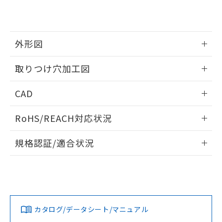
EU RoHS指令（10物質）の非含有証明書
※当社の共同利用者とは、
"個人情報
51物質の非含有証明書（当社基準）
の共同利用に関して"
の「1.共同利
※本証明書は発行日時点で非含有を証明す
用者の範囲」に記載されている法人を
るもので、過去に遡って非含有を証明する
指します。
外形図
ものではありません。
また、RoHS指令のフタル酸エステル類４
情報更新：2026/05/21
取りつけ穴加工図
物質の対応では、対応完了までの期間は出
荷製品に未対応品が混在することから備考
情報更新：2026/05/21
欄に対応日を記載しておりました。
CAD
既に当社にて対応品への在庫切替を完了
していることから、特段のことがない限
ログイン/会員登録いただくと、CADデータをダウンロー
RoHS/REACH対応状況
り、2022年1月12日より割愛しておりま
ドすることができます。
す。
情報更新：2026/7/29
規格認証/適合状況
ログイン/会員登録
EU RoHS
注意事項・凡例
A22NL-BMM-TWA-P002-WDについての規格認証/適合状況に
ついては、「カスタマーサポートセンタ お客様相談室」また
は貴社担当オムロン営業員または販売店にお問い合わせくだ
対応状況
対応予定月
※1
※2
さい。
ダウンロードデータをご利用いただく前に、以下を必ずお読
みください。
カタログ/データシート/マニュアル
対応済み
ソフトウェアの使用条件
お問い合わせ