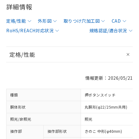
詳細情報
定格/性能
外形図
取りつけ穴加工図
CAD
RoHS/REACH対応状況
規格認証/適合状況
定格/性能
情報更新：2026/05/21
種類
押ボタンスイッチ
胴体形状
丸胴形(φ22/25mm共用)
照光/非照光
照光
操作部
操作部形状
きのこ 中形(φ40mm)