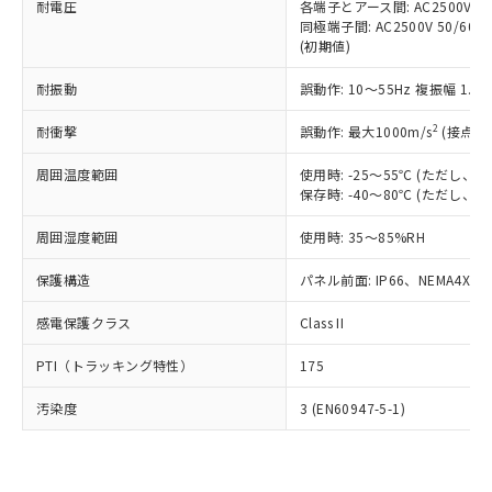
準価格とは異なる場合があることをご
耐電圧
各端子とアース間: AC2500V 50/
類(PBB) 1000ppm以下、ポリ臭化ジフェニルエーテル類
Cr(Ⅵ)(六価クロム) : 1000ppm、 PBBs(ポリ臭化ビフェ
とります。
了承ください。
同極端子間: AC2500V 50/60
(PBDE) 1000ppm以下、フタル酸ビス(2-エチルヘキシ
○
一定数以上の在庫あり
ニル類) : 1000ppm、 PBDEs(ポリ臭化ジフェニルエーテ
当社は規制貨物を破棄する場合は、完
(初期値)
ル) (DEHP)(別名：DOP) 1000ppm以下、フタル酸ブチ
正式な納期状況および標準価格はお客
ル類) : 1000ppm、
ルベンジル（BBP） 1000ppm以下、フタル酸ジブチル
全に破砕するなど、違法に輸出されな
DBP(フタル酸ジブチル) : 1000ppm、 DIBP(フタル酸ジ
様のお取引先、またはお客様担当のオ
（DBP） 1000ppm以下、フタル酸ジイソブチル
イソブチル) : 1000ppm、 BBP(フタル酸ブチルベンジ
△
一定数には満たないが在庫あり
いよう必要な手段を講じます。
耐振動
誤動作: 10～55Hz 複振幅 1.
ムロン制御機器販売店・当社販売員に
(DIBP) 1000ppm以下
ル) : 1000ppm、
当社は貴社製品を、核兵器、ミサイ
但し、RoHS指令で産業用監視および制御機器に対する
DEHP(フタル酸ビス(2-エチルヘキシル)) : 1000ppm
ご相談ください。
適用除外項目は除く。
2
耐衝撃
誤動作: 最大1000m/s
(接点開
ル、化学兵器、生物兵器またはその他
－
在庫なし(最新の在庫状況につ
オムロン制御機器販売店や当社販売拠
フタル酸エステル類の４物質については閾値を超える意
武器並びにこれらの製造装置等に一切
いては、お客様のお取引先、ま
図的な使用がないことを確認しています。
点は「
販売ネットワーク
」をご確認
周囲温度範囲
使用時: -25～55℃ (ただし
※2 環境保護使用期限
使用いたしません。
たはお客様担当のオムロン制御
ください。
保存時: -40～80℃ (ただし
当社は、貴社製品を第三者に販売する
機器販売店・当社販売員にご確
在庫状況および標準価格結果を当社の
※2 対応予定月
「ｅ」：有害物質（10物質）のすべてが基
場合は、上記1、2および3の内容を当
認ください)
事前の承諾なく第三者に漏洩または開
周囲湿度範囲
使用時: 35～85%RH
準値以下であることを示します。
該第三者に通知します。また当社は、
示しないようお願いします。
部品在庫の切り替え状況などにより、予定
「10」：通常の使用状況下において有害物
販売先および販売に係わる関係者が違
マイパーツ機能（部品リスト作成サー
保護構造
パネル前面: IP66、NEMA4X, N
空
受注生産機種、また在庫状況の
月が前後することがあります。
質が外部に漏えいし、環境に深刻な影響を
法に輸出するおそれがある場合は、取
ビス）をご利用いただくには、I-Web
白
情報を公開していない機種
及ぼさない年数を意味します。
り引きをいたしません。
感電保護クラス
Class II
メンバーズにご登録されている必要が
「－」：未確認です。当社販売部門へお問
あります。
い合わせください。
PTI（トラッキング特性）
175
お客様が当ウェブサイト上で当社にご
※3 非含有証明書ダウンロード
登録された部品リストについて、当社
汚染度
3 (EN60947-5-1)
および当社の共同利用者が、当社の製
下記の非含有証明書をダウンロードするこ
品・サービスに関するお客様との取
とができます。
合意する
キャンセル
引・商談に必要な範囲で利用すること
をご了承ください。