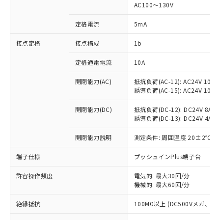
AC100～130V
対応済み：EU RoHS指令（10物質）の
非含有に対応した製品が提供可能な商品で
定格電流
5mA
す。
対応予定：EU RoHS指令（10物質）の非含
接点定格
接点構成
1b
ご利用条件
有に対応した製品に切り替える予定のある
商品です。
定格通電電流
10A
対応予定なし：EU RoHS指令（10物質）の
以下の条件をお読みいただき、同意のうえ
開閉能力(AC)
抵抗負荷(AC-12): AC24V 10A/A
非含有に非対応の商品で、対応品を出す予
ご利用ください。
誘導負荷(AC-15): AC24V 10A/AC
定はありません。
調査・確認中：EU RoHS指令（10物質）の
本サービスは、当社制御機器事業取扱
開閉能力(DC)
抵抗負荷(DC-12): DC24V 8A/DC
※1 中国RoHS○×表
非含有の対応状況を調査中または確認中の
商品の当社在庫状況および標準価格
誘導負荷(DC-13): DC24V 4A/DC
商品です。
(税抜)を提供させていただくもので
「○」：最大均質材料含有率が中国RoHSの
非該当品：ライセンス料など無形物で、有
開閉能力説明
測定条件: 周囲温度 20±2℃、
す。
基準値以下であることを示します。
害物質有無と関係のない商品です。
当社制御機器事業取扱商品の中には、
「×」：最大均質材料含有率が中国RoHSの
仕入先様の事情により、非含有部品として
端子仕様
プッシュインPlus端子台
本サービスの対象外となる商品もある
基準値を超えていることを示します。
いたものが、含有品と判明した場合などや
当社は、これら貴社製品のうち、外国
ことをご了承ください。
「－」：未確認です。当社販売部門へお問
むを得ず変更することがあります。
許容操作頻度
電気的: 最大30回/分
為替および外国貿易法に定める商品
在庫状況および標準価格照会結果は、
い合わせください。
機械的: 最大60回/分
（以下｢規制貨物等」という）を輸出
記載している更新日時点での社内デー
*EU RoHS指令（10物質）：
または国外への提供する場合は、日本
記
タに基づき作成されるものであり、閲
説明
絶縁抵抗
100MΩ以上 (DC500Vメガ、
鉛(Pb) 1000ppm以下、 水銀(Hg) 1000ppm以下、 カド
*中国RoHS10物質の基準値 (GB/T26572)：
国政府の輸出許可(または役務取引許
号
覧された時点での実際の在庫および標
ミウム(Cd) 100ppm以下、
Pb(鉛) :1000ppm、 Hg(水銀) : 1000ppm、 Cd(カドミウ
可)を取得するなどの必要な手続きを
六価クロム(Cr(Ⅵ)) 1000ppm以下、ポリ臭化ビフェニル
ム) : 100ppm、