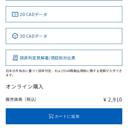
中国 RoHS
注意事項・凡例
2D CADデータ
中国 RoHS表
※1 ※2
3D CADデータ
Pb
Hg
Cd
Cr(VI)
該非判定見解書/項目別対比表
O
O
O
O
日本の外為法に基づく該非判定、およびEAR再輸出規制に関する見解が入手でき
ます。
"対応済み"や非含有の記載がされた商品であっても、流通
在庫等で未対応品が混在する可能性があります。
オンライン購入
非含有品が必要な際は、弊社営業部門もしくは販売店へお
問い合わせください。
¥ 2,910
販売価格（税込）
この製品のRoHS/REACH対応状況ページへ
カートに追加