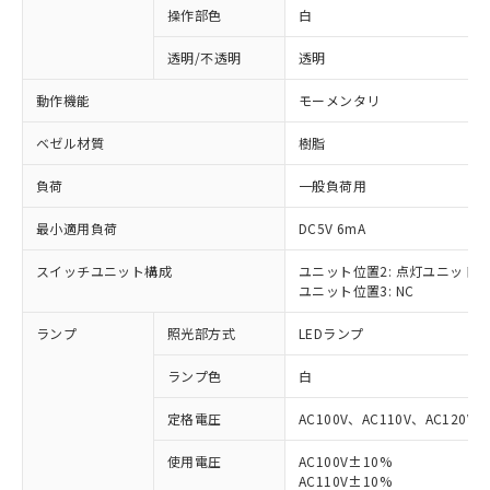
操作部色
白
透明/不透明
透明
動作機能
モーメンタリ
ベゼル材質
樹脂
負荷
一般負荷用
最小適用負荷
DC5V 6mA
スイッチユニット構成
ユニット位置2: 点灯ユニット
ユニット位置3: NC
ランプ
照光部方式
LEDランプ
ランプ色
白
定格電圧
AC100V、AC110V、AC120V
使用電圧
AC100V±10%
※1 対応状況
AC110V±10%