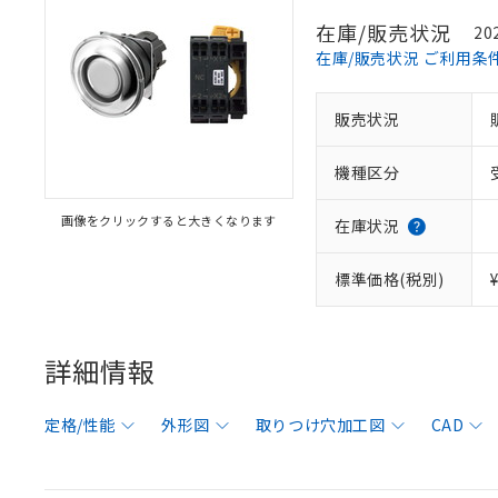
在庫/販売状況
20
在庫/販売状況 ご利用条
販売状況
機種区分
画像をクリックすると大きくなります
在庫状況
標準価格(税別)
詳細情報
定格/性能
外形図
取りつけ穴加工図
CAD