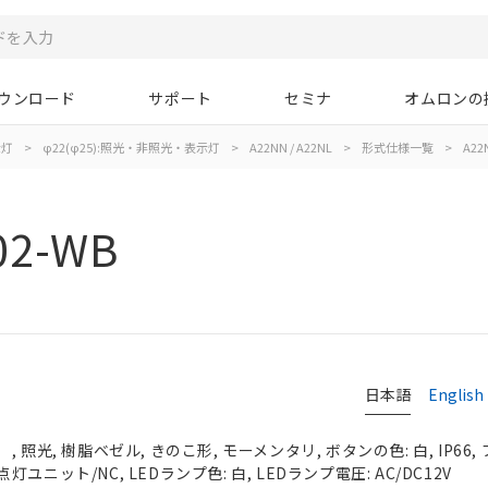
ウンロード
サポート
セミナ
オムロンの
示灯
>
φ22(φ25):照光・非照光・表示灯
>
A22NN / A22NL
>
形式仕様一覧
>
A22
02-WB
日本語
English
 照光, 樹脂ベゼル, きのこ形, モーメンタリ, ボタンの色: 白, IP66
/点灯ユニット/NC, LEDランプ色: 白, LEDランプ電圧: AC/DC12V