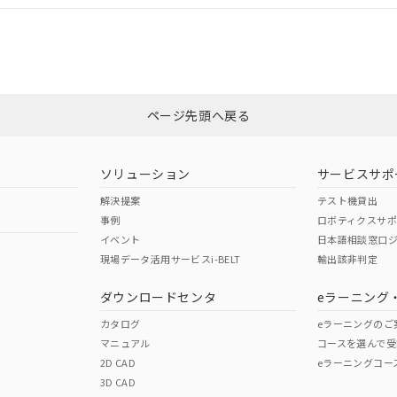
適合状況については、「カスタマーサポートセンタ お客様相談室」または貴
みください。
非含有証明書
※3
ページ先頭へ戻る
ダウンロードはこちら
ソリューション
サービスサポ
解決提案
テスト機貸出
事例
ロボティクスサ
イベント
日本語相談窓口
現場データ活用サービスi-BELT
輸出該非判定
I)
PBBs
PBDEs
DBP
ダウンロードセンタ
eラーニング
カタログ
eラーニングのご
マニュアル
コースを選んで受
O
O
O
2D CAD
eラーニングコー
3D CAD