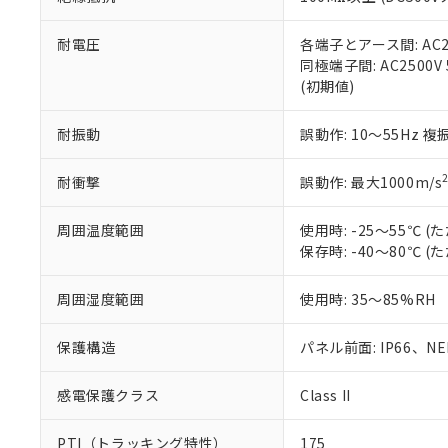
また、RoHS指
混在することから
既に当社にて対応
耐電圧
各端子とアース間: AC250
り割愛しておりま
同極端子間: AC2500V
(初期値)
耐振動
誤動作: 10～55Hz 複
耐衝撃
誤動作: 最大1000m/s
周囲温度範囲
使用時: -25～55℃
保存時: -40～80℃
周囲湿度範囲
使用時: 35～85%RH
保護構造
パネル前面: IP66、NEM
感電保護クラス
Class II
PTI（トラッキング特性）
175