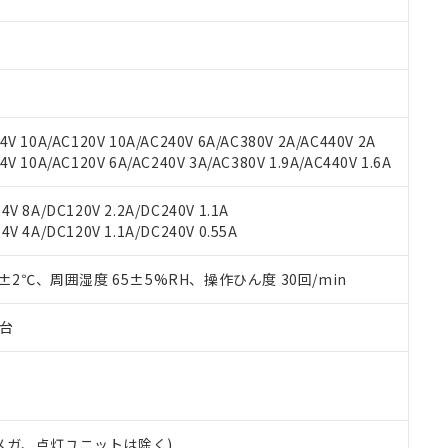
材料含有率が中国RoHSの基準値を超えていることを示します。
、当社制御機器事業取扱商品の当社在庫状況および標準価格(税抜)
ら貴社製品のうち、外国為替および外国貿易法に定める商品（以下｢
質）：
す。当社販売部門へお問い合わせください。
 水銀(Hg) 1000ppm以下、 カドミウム(Cd) 100ppm以下、
たは国外への提供する場合は、日本国政府の輸出許可(または役務取
000ppm以下、ポリ臭化ビフェニル類(PBB) 1000ppm以下、ポリ臭化ジフェニルエーテル類(P
事業取扱商品の中には、本サービスの対象外となる商品もあること
手続きをとります。
キシル) (DEHP)(別名：DOP) 1000ppm以下、フタル酸ブチルベンジル（BBP） 100
(GB/T26572)：
以下、フタル酸ジイソブチル (DIBP) 1000ppm以下
び標準価格照会結果は、記載している更新日時点での社内データに
物を破棄する場合は、完全に破砕するなど、違法に輸出されないよ
(水銀) : 1000ppm、 Cd(カドミウム) : 100ppm、
業用監視および制御機器に対する適用除外項目は除く。
覧された時点での実際の在庫および標準価格とは異なる場合がある
1000ppm、 PBBs(ポリ臭化ビフェニル類) : 1000ppm、 PBDEs(ポリ臭化ジフェニルエーテル類
物質については閾値を超える意図的な使用がないことを確認しています。
上の在庫あり
 1000ppm、 DIBP(フタル酸ジイソブチル) : 1000ppm、 BBP(フタル酸ブチルベンジル) :
品を、核兵器、ミサイル、化学兵器、生物兵器またはその他武器並
V 10A/AC120V 10A/AC240V 6A/AC380V 2A/AC440V 2A
チルヘキシル)) : 1000ppm
況および標準価格はお客様のお取引先、またはお客様担当のオムロ
用いたしません。
 10A/AC120V 6A/AC240V 3A/AC380V 1.9A/AC440V 1.6A
ご相談ください。
は満たないが在庫あり
製品を第三者に販売する場合は、上記1、2および3の内容を当該第
機器販売店や当社販売拠点は「
販売ネットワーク
」をご確認くだ
販売先および販売に係わる関係者が違法に輸出するおそれがある場
用期限
V 8A/DC120V 2.2A/DC240V 1.1A
び標準価格結果を当社の事前の承諾なく第三者に漏洩または開示し
え状況などにより、予定月が前後することがあります。
(最新の在庫状況については、お客様のお取引先、またはお客様担当
V 4A/DC120V 1.1A/DC240V 0.55A
（10物質）のすべてが基準値以下であることを示します。
店・当社販売員にご確認ください)
能（部品リスト作成サービス）をご利用いただくには、I-Webメン
使用状況下において有害物質が外部に漏えいし、環境に深刻な影響を
あります。
0±2℃、周囲湿度 65±5%RH、操作ひん度 30回/min
機種、また在庫状況の情報を公開していない機種
ェブサイト上で当社にご登録された部品リストについて、当社およ
書ダウンロード
す。当社販売部門へお問い合わせください。
品・サービスに関するお客様との取引・商談に必要な範囲で利用す
合意する
キャンセル
子台
書をダウンロードすることができます。
利用者とは、
"個人情報の共同利用に関して"
の「1.共同利用者の
します。
10物質）の非含有証明書
明書（当社基準）
日時点で非含有を証明するもので、過去に遡って非含有を証明するも
00Vメガ、点灯ユニットは除く)