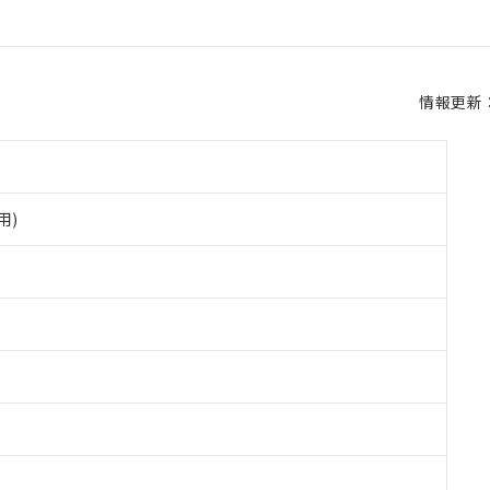
情報更新：2
用)