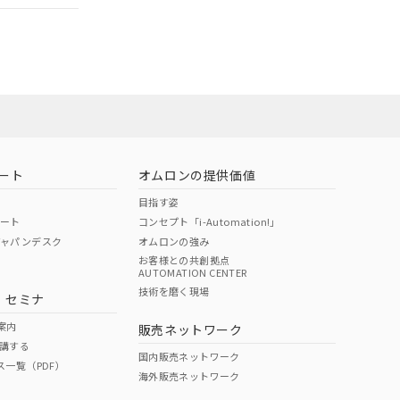
社担当オムロン
お問い合わせ
ート
オムロンの提供価値
目指す姿
ポート
コンセプト「i-Automation!」
ジャパンデスク
オムロンの強み
お客様との共創拠点
AUTOMATION CENTER
DIBP
BBP
DEHP
環境保護
技術を磨く現場
・セミナ
使用期限
案内
販売ネットワーク
講する
O
O
O
10
国内販売ネットワーク
ス一覧（PDF）
海外販売ネットワーク