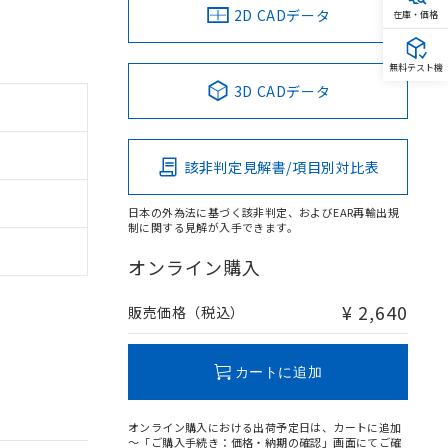
2D CADデータ
在庫・価格
無料テスト機
3D CADデータ
該非判定見解書/項目別対比表
日本の外為法に基づく該非判定、およびEAR再輸出規
制に関する見解が入手できます。
オンライン購入
¥ 2,640
販売価格（税込）
カートに追加
オンライン購入における出荷予定日は、カートに追加
～「ご購入手続き：価格・納期の確認」画面にてご確