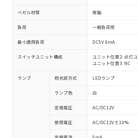
ベゼル材質
樹脂
負荷
一般負荷用
最小適用負荷
DC5V 6mA
スイッチユニット構成
ユニット位置2: 点灯
ユニット位置3: NC
ランプ
照光部方式
LEDランプ
※1 対応状況
ランプ色
白
対応済み：EU
対応予定：EU R
対応予定なし：EU
定格電圧
AC/DC12V
調査・確認中：EU
ご利用条件
非該当品：ライセ
使用電圧
AC/DC12V±10%
※1 中国RoHS
仕入先様の事情に
があります。
以下の条件をお読
定格電流
5mA
「○」：最大均質