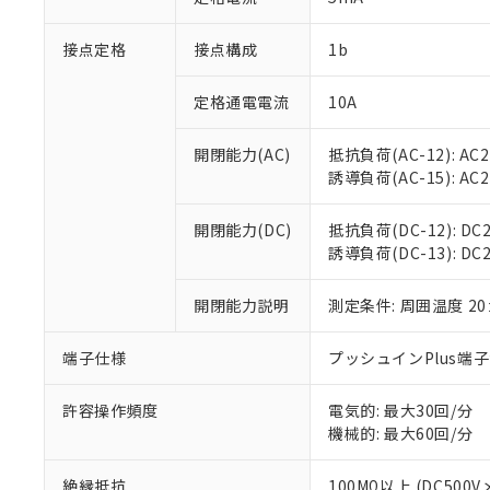
「×」：最大均質
本サービスは
当社は、これ
*EU RoHS指令（10物
「－」：未確認で
鉛(Pb) 1000ppm以下、
接点定格
接点構成
1b
くものです。
う）を輸出ま
記
説明
六価クロム(Cr(Ⅵ)) 1
当社制御機器
などの必要な
フタル酸ビス(2-エチルヘ
号
*中国RoHS10物質の基準値 
ル（DBP） 1000ppm
在庫状況およ
当社は規制貨
定格通電電流
10A
Pb(鉛) :1000ppm、 Hg
但し、RoHS指令で産
のであり、閲
ます。
Cr(Ⅵ)(六価クロム) : 
フタル酸エステル類の４
○
一定数以
DBP(フタル酸ジブチル) :
い。
当社は貴社製
開閉能力(AC)
抵抗負荷(AC-12): AC24
DEHP(フタル酸ビス(2-エ
正式な納期状
置等に一切使
誘導負荷(AC-15): AC24V
当社販売員に
※2 対応予定月
△
一定数に
当社は、貴社
オムロン制御
また当社は、
※2 環境保護使
開閉能力(DC)
抵抗負荷(DC-12): DC24
在庫状況およ
部品在庫の切り替
たしません。
－
在庫なし
誘導負荷(DC-13): DC24
す。
「ｅ」：有害物質
機器販売
マイパーツ機
「10」：通常の
ている必要が
開閉能力説明
測定条件: 周囲温度 2
味します。
空
受注生産
お客様が当ウ
※3 非含有証明
「－」：未確認で
白
が、当社の製
端子仕様
プッシュインPlus端
さい。
下記の非含有証明
※当社の共同
許容操作頻度
電気的: 最大30回/分
いる法人を指
EU RoHS指令（
機械的: 最大60回/分
51物質の非含有証
※本証明書は発行
絶縁抵抗
100MΩ以上 (DC5