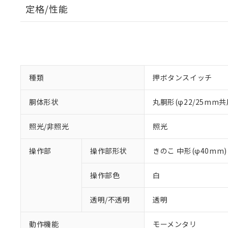
定格/性能
種類
押ボタンスイッチ
胴体形状
丸胴形(φ22/25mm共
照光/非照光
照光
操作部
操作部形状
きのこ 中形(φ40mm)
操作部色
白
透明/不透明
透明
動作機能
モーメンタリ