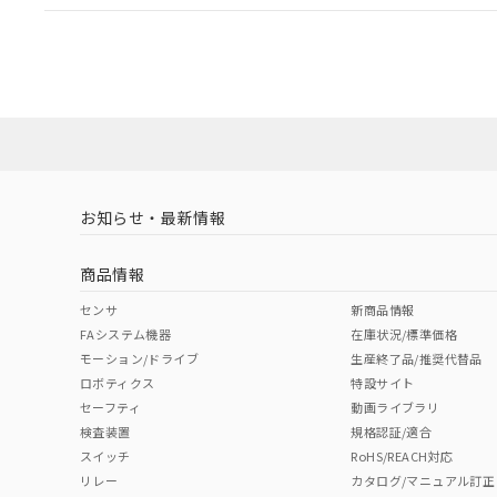
EU RoHS
注意事項・凡例
A22NL-BMM-TWA-P002-WBについての規格認証/
営業員または販売店にお問い合わせください。
ダウンロードデータをご利用いただく前に、以下を必ずお読
対応状況
対応予定月
※1
※2
ソフトウェアの使用条件
対応済み
お知らせ・最新情報
中国 RoHS
注意事項・凡例
商品情報
中国 RoHS表
※1 ※2
センサ
新商品情報
FAシステム機器
在庫状況/標準価格
Pb
Hg
Cd
Cr(V
モーション/ドライブ
生産終了品/推奨代替品
ロボティクス
特設サイト
セーフティ
動画ライブラリ
検査装置
規格認証/適合
X
O
O
O
スイッチ
RoHS/REACH対応
リレー
カタログ/マニュアル訂正