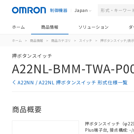
制御機器
Japan
ホーム
商品情報
ソリューション
ダ
ホーム
>
商品情報
>
商品カテゴリ
>
スイッチ
>
押ボタンスイッチ/表
押ボタンスイッチ
A22NL-BMM-TWA-P0
A22NN / A22NL 押ボタンスイッチ 形式仕様一覧
商品概要
押ボタンスイッチ（φ22）,
Plus端子台, 接点構成: -