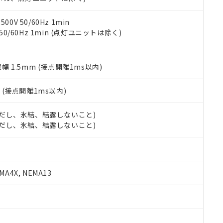
令のフタル酸エステル類４物質の対応では、対応完了までの期間は出
備考欄に対応日を記載しておりました。
品への在庫切替を完了していることから、特段のことがない限り、20
0V 50/60Hz 1min
す。
 50/60Hz 1min (点灯ユニットは除く)
振幅 1.5mm (接点開離1ms以内)
2
(接点開離1ms以内)
 (ただし、氷結、結露しないこと)
 (ただし、氷結、結露しないこと)
A4X, NEMA13