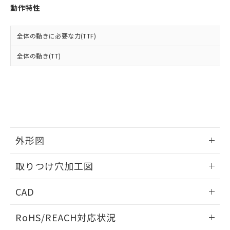
登録された部品リストについて、当社
動作特性
および当社の共同利用者が、当社の製
下記の非含有証明書をダウンロードするこ
品・サービスに関するお客様との取
とができます。
合意する
キャンセル
引・商談に必要な範囲で利用すること
全体の動きに必要な力(TTF)
をご了承ください。
EU RoHS指令（10物質）の非含有証明書
全体の動き(TT)
※当社の共同利用者とは、
"個人情報
51物質の非含有証明書（当社基準）
の共同利用に関して"
の「1.共同利
※本証明書は発行日時点で非含有を証明す
用者の範囲」に記載されている法人を
るもので、過去に遡って非含有を証明する
指します。
ものではありません。
また、RoHS指令のフタル酸エステル類４
物質の対応では、対応完了までの期間は出
荷製品に未対応品が混在することから備考
外形図
欄に対応日を記載しておりました。
既に当社にて対応品への在庫切替を完了
情報更新：2026/05/21
していることから、特段のことがない限
取りつけ穴加工図
り、2022年1月12日より割愛しておりま
す。
情報更新：2026/05/21
CAD
ログイン/会員登録いただくと、CADデータをダウンロー
RoHS/REACH対応状況
ドすることができます。