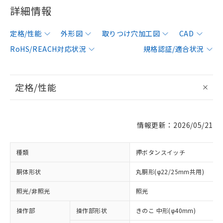
詳細情報
定格/性能
外形図
取りつけ穴加工図
CAD
RoHS/REACH対応状況
規格認証/適合状況
定格/性能
情報更新：2026/05/21
種類
押ボタンスイッチ
胴体形状
丸胴形(φ22/25mm共用)
照光/非照光
照光
操作部
操作部形状
きのこ 中形(φ40mm)