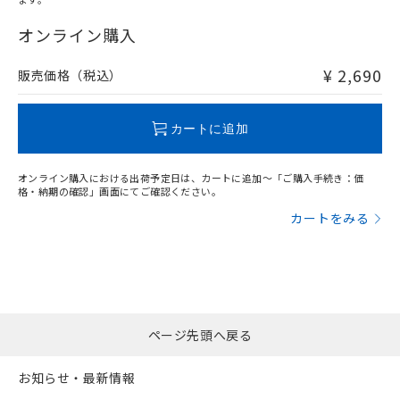
"対応済み"や非含有の記載がされた商品であっても、流通
在庫等で未対応品が混在する可能性があります。
オンライン購入
非含有品が必要な際は、弊社営業部門もしくは販売店へお
問い合わせください。
¥ 2,690
販売価格（税込）
この製品のRoHS/REACH対応状況ページへ
カートに追加
オンライン購入における出荷予定日は、カートに追加～「ご購入手続き：価
格・納期の確認」画面にてご確認ください。
カートをみる
ページ先頭へ戻る
お知らせ・最新情報