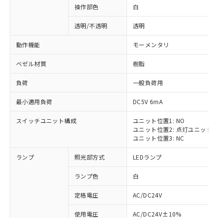
操作部色
白
透明/不透明
透明
動作機能
モーメンタリ
ベゼル材質
樹脂
負荷
一般負荷用
最小適用負荷
DC5V 6mA
スイッチユニット構成
ユニット位置1: NO
ユニット位置2: 点灯ユニット
ユニット位置3: NC
ランプ
照光部方式
LEDランプ
ランプ色
白
定格電圧
AC/DC24V
使用電圧
AC/DC24V±10%