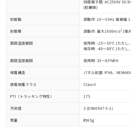
むを得ず変更することがあります。
為替および外国貿易法に定める商品
同極端子間: AC2500V 50/60
在庫状況および標準価格照会結果は、
い合わせください。
(初期値)
（以下｢規制貨物等」という）を輸出
記載している更新日時点での社内デー
*EU RoHS指令（10物質）：
または国外への提供する場合は、日本
記
タに基づき作成されるものであり、閲
説明
鉛(Pb) 1000ppm以下、 水銀(Hg) 1000ppm以下、 カド
耐振動
*中国RoHS10物質の基準値 (GB/T26572)：
誤動作: 10～55Hz 複振幅 1.
国政府の輸出許可(または役務取引許
号
覧された時点での実際の在庫および標
ミウム(Cd) 100ppm以下、
Pb(鉛) :1000ppm、 Hg(水銀) : 1000ppm、 Cd(カドミウ
可)を取得するなどの必要な手続きを
六価クロム(Cr(Ⅵ)) 1000ppm以下、ポリ臭化ビフェニル
ム) : 100ppm、
準価格とは異なる場合があることをご
2
耐衝撃
誤動作: 最大1000m/s
(接点開
類(PBB) 1000ppm以下、ポリ臭化ジフェニルエーテル類
Cr(Ⅵ)(六価クロム) : 1000ppm、 PBBs(ポリ臭化ビフェ
とります。
了承ください。
(PBDE) 1000ppm以下、フタル酸ビス(2-エチルヘキシ
○
一定数以上の在庫あり
ニル類) : 1000ppm、 PBDEs(ポリ臭化ジフェニルエーテ
当社は規制貨物を破棄する場合は、完
ル) (DEHP)(別名：DOP) 1000ppm以下、フタル酸ブチ
正式な納期状況および標準価格はお客
ル類) : 1000ppm、
周囲温度範囲
使用時: -25～55℃ (ただし
ルベンジル（BBP） 1000ppm以下、フタル酸ジブチル
全に破砕するなど、違法に輸出されな
DBP(フタル酸ジブチル) : 1000ppm、 DIBP(フタル酸ジ
様のお取引先、またはお客様担当のオ
保存時: -40～80℃ (ただし
（DBP） 1000ppm以下、フタル酸ジイソブチル
イソブチル) : 1000ppm、 BBP(フタル酸ブチルベンジ
△
一定数には満たないが在庫あり
いよう必要な手段を講じます。
ムロン制御機器販売店・当社販売員に
(DIBP) 1000ppm以下
ル) : 1000ppm、
当社は貴社製品を、核兵器、ミサイ
但し、RoHS指令で産業用監視および制御機器に対する
周囲湿度範囲
DEHP(フタル酸ビス(2-エチルヘキシル)) : 1000ppm
使用時: 35～85%RH
ご相談ください。
適用除外項目は除く。
ル、化学兵器、生物兵器またはその他
－
在庫なし(最新の在庫状況につ
オムロン制御機器販売店や当社販売拠
フタル酸エステル類の４物質については閾値を超える意
武器並びにこれらの製造装置等に一切
保護構造
パネル前面: IP66、NEMA4X, N
いては、お客様のお取引先、ま
図的な使用がないことを確認しています。
点は「
販売ネットワーク
」をご確認
※2 環境保護使用期限
使用いたしません。
たはお客様担当のオムロン制御
ください。
感電保護クラス
Class II
当社は、貴社製品を第三者に販売する
機器販売店・当社販売員にご確
在庫状況および標準価格結果を当社の
※2 対応予定月
「ｅ」：有害物質（10物質）のすべてが基
場合は、上記1、2および3の内容を当
認ください)
事前の承諾なく第三者に漏洩または開
PTI（トラッキング特性）
175
準値以下であることを示します。
該第三者に通知します。また当社は、
示しないようお願いします。
部品在庫の切り替え状況などにより、予定
「10」：通常の使用状況下において有害物
販売先および販売に係わる関係者が違
マイパーツ機能（部品リスト作成サー
空
受注生産機種、また在庫状況の
汚染度
3 (EN60947-5-1)
月が前後することがあります。
質が外部に漏えいし、環境に深刻な影響を
法に輸出するおそれがある場合は、取
ビス）をご利用いただくには、I-Web
白
情報を公開していない機種
及ぼさない年数を意味します。
り引きをいたしません。
メンバーズにご登録されている必要が
質量
約65g
「－」：未確認です。当社販売部門へお問
あります。
い合わせください。
お客様が当ウェブサイト上で当社にご
※3 非含有証明書ダウンロード