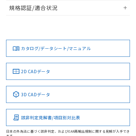
情報更新：2026/7/29
規格認証/適合状況
ログイン/会員登録
EU RoHS
注意事項・凡例
UL認証
CSA認証
CEマーキング
Yes
Yes
Yes
対応状況
対応予定月
※1
※2
ダウンロードデータをご利用いただく前に、以下を必ずお読
みください。
カタログ/データシート/マニュアル
対応済み
ソフトウェアの使用条件
LR型式承認
DNV型式承認
BV型式承認
KR型式承
（イギリス
（ノルウェー
（フランス
（韓国
船舶規格）
船舶規格）
船舶規格）
船舶規格
中国 RoHS
注意事項・凡例
2D CADデータ
No
No
No
No
中国 RoHS表
※1 ※2
3D CADデータ
この製品の規格認証/適合状況ページへ
Pb
Hg
Cd
Cr(VI)
その他の認証はこちらのページからご検索ください
該非判定見解書/項目別対比表
X
O
O
O
日本の外為法に基づく該非判定、およびEAR再輸出規制に関する見解が入手でき
ます。