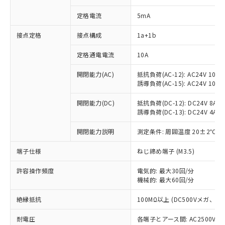
定格電流
5mA
※1 対応状況
接点定格
接点構成
1a+1b
定格通電電流
10A
対応済み：EU RoHS指令（10物質）の
非含有に対応した製品が提供可能な商品で
開閉能力(AC)
抵抗負荷(AC-12): AC24V 10A/A
す。
誘導負荷(AC-15): AC24V 10A/AC
対応予定：EU RoHS指令（10物質）の非含
ご利用条件
有に対応した製品に切り替える予定のある
開閉能力(DC)
抵抗負荷(DC-12): DC24V 8A/DC
商品です。
誘導負荷(DC-13): DC24V 4A/DC
対応予定なし：EU RoHS指令（10物質）の
以下の条件をお読みいただき、同意のうえ
非含有に非対応の商品で、対応品を出す予
開閉能力説明
測定条件: 周囲温度 20±2℃、
ご利用ください。
定はありません。
端子仕様
ねじ締め端子 (M3.5)
調査・確認中：EU RoHS指令（10物質）の
本サービスは、当社制御機器事業取扱
※1 中国RoHS○×表
非含有の対応状況を調査中または確認中の
商品の当社在庫状況および標準価格
許容操作頻度
電気的: 最大30回/分
商品です。
(税抜)を提供させていただくもので
機械的: 最大60回/分
「○」：最大均質材料含有率が中国RoHSの
非該当品：ライセンス料など無形物で、有
す。
基準値以下であることを示します。
害物質有無と関係のない商品です。
当社制御機器事業取扱商品の中には、
絶縁抵抗
100MΩ以上 (DC500Vメガ、
「×」：最大均質材料含有率が中国RoHSの
仕入先様の事情により、非含有部品として
本サービスの対象外となる商品もある
基準値を超えていることを示します。
いたものが、含有品と判明した場合などや
当社は、これら貴社製品のうち、外国
耐電圧
各端子とアース間: AC2500V 50/
ことをご了承ください。
「－」：未確認です。当社販売部門へお問