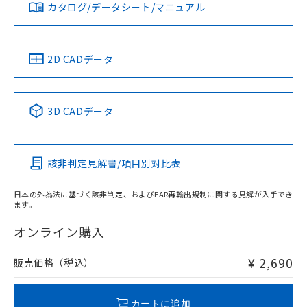
みください。
カタログ/データシート/マニュアル
対応済み
ソフトウェアの使用条件
LR型式承認
DNV型式承認
BV型式承認
KR型式承
（イギリス
（ノルウェー
（フランス
（韓国
船舶規格）
船舶規格）
船舶規格）
船舶規格
中国 RoHS
注意事項・凡例
2D CADデータ
No
No
No
No
中国 RoHS表
※1 ※2
3D CADデータ
この製品の規格認証/適合状況ページへ
Pb
Hg
Cd
Cr(VI)
その他の認証はこちらのページからご検索ください
該非判定見解書/項目別対比表
O
O
O
O
日本の外為法に基づく該非判定、およびEAR再輸出規制に関する見解が入手でき
ます。
"対応済み"や非含有の記載がされた商品であっても、流通
在庫等で未対応品が混在する可能性があります。
オンライン購入
非含有品が必要な際は、弊社営業部門もしくは販売店へお
問い合わせください。
¥ 2,690
販売価格（税込）
この製品のRoHS/REACH対応状況ページへ
カートに追加