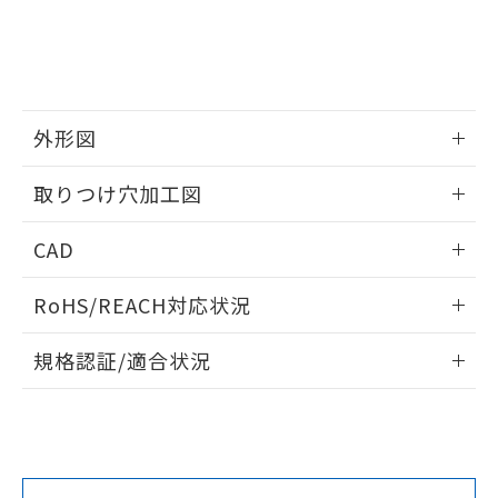
をご了承ください。
EU RoHS指令（10物質）の非含有証明書
※当社の共同利用者とは、
"個人情報
51物質の非含有証明書（当社基準）
の共同利用に関して"
の「1.共同利
※本証明書は発行日時点で非含有を証明す
用者の範囲」に記載されている法人を
るもので、過去に遡って非含有を証明する
指します。
ものではありません。
外形図
また、RoHS指令のフタル酸エステル類４
物質の対応では、対応完了までの期間は出
情報更新：2026/05/21
取りつけ穴加工図
荷製品に未対応品が混在することから備考
欄に対応日を記載しておりました。
情報更新：2026/05/21
既に当社にて対応品への在庫切替を完了
CAD
していることから、特段のことがない限
り、2022年1月12日より割愛しておりま
ログイン/会員登録いただくと、CADデータをダウンロー
RoHS/REACH対応状況
す。
ドすることができます。
情報更新：2026/7/29
規格認証/適合状況
ログイン/会員登録
EU RoHS
注意事項・凡例
UL認証
CSA認証
CEマーキング
Yes
Yes
Yes
対応状況
対応予定月
※1
※2
ダウンロードデータをご利用いただく前に、以下を必ずお読