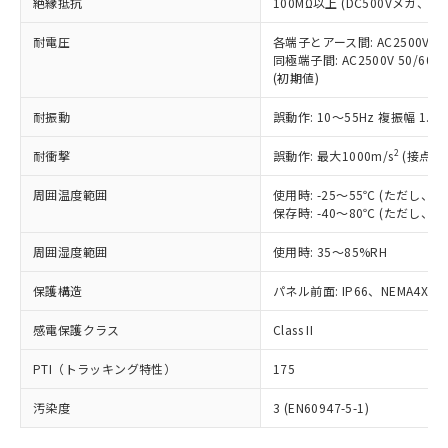
号
覧された時点での実際の在庫および標
絶縁抵抗
100MΩ以上 (DC500Vメガ、
Pb(鉛) :1000ppm、 Hg(水銀) : 1000ppm、 Cd(カドミウ
可)を取得するなどの必要な手続きを
六価クロム(Cr(Ⅵ)) 1000ppm以下、ポリ臭化ビフェニル
ム) : 100ppm、
準価格とは異なる場合があることをご
類(PBB) 1000ppm以下、ポリ臭化ジフェニルエーテル類
Cr(Ⅵ)(六価クロム) : 1000ppm、 PBBs(ポリ臭化ビフェ
とります。
了承ください。
耐電圧
各端子とアース間: AC2500V 50/
(PBDE) 1000ppm以下、フタル酸ビス(2-エチルヘキシ
○
一定数以上の在庫あり
ニル類) : 1000ppm、 PBDEs(ポリ臭化ジフェニルエーテ
当社は規制貨物を破棄する場合は、完
同極端子間: AC2500V 50/60
ル) (DEHP)(別名：DOP) 1000ppm以下、フタル酸ブチ
正式な納期状況および標準価格はお客
ル類) : 1000ppm、
ルベンジル（BBP） 1000ppm以下、フタル酸ジブチル
全に破砕するなど、違法に輸出されな
(初期値)
DBP(フタル酸ジブチル) : 1000ppm、 DIBP(フタル酸ジ
様のお取引先、またはお客様担当のオ
（DBP） 1000ppm以下、フタル酸ジイソブチル
イソブチル) : 1000ppm、 BBP(フタル酸ブチルベンジ
△
一定数には満たないが在庫あり
いよう必要な手段を講じます。
ムロン制御機器販売店・当社販売員に
(DIBP) 1000ppm以下
ル) : 1000ppm、
耐振動
誤動作: 10～55Hz 複振幅 1.
当社は貴社製品を、核兵器、ミサイ
但し、RoHS指令で産業用監視および制御機器に対する
DEHP(フタル酸ビス(2-エチルヘキシル)) : 1000ppm
ご相談ください。
適用除外項目は除く。
ル、化学兵器、生物兵器またはその他
－
在庫なし(最新の在庫状況につ
オムロン制御機器販売店や当社販売拠
フタル酸エステル類の４物質については閾値を超える意
2
耐衝撃
誤動作: 最大1000m/s
(接点開
武器並びにこれらの製造装置等に一切
いては、お客様のお取引先、ま
図的な使用がないことを確認しています。
点は「
販売ネットワーク
」をご確認
※2 環境保護使用期限
使用いたしません。
たはお客様担当のオムロン制御
ください。
周囲温度範囲
使用時: -25～55℃ (ただし
当社は、貴社製品を第三者に販売する
機器販売店・当社販売員にご確
在庫状況および標準価格結果を当社の
保存時: -40～80℃ (ただし
※2 対応予定月
「ｅ」：有害物質（10物質）のすべてが基
場合は、上記1、2および3の内容を当
認ください)
事前の承諾なく第三者に漏洩または開
準値以下であることを示します。
該第三者に通知します。また当社は、
示しないようお願いします。
周囲湿度範囲
使用時: 35～85%RH
部品在庫の切り替え状況などにより、予定
「10」：通常の使用状況下において有害物
販売先および販売に係わる関係者が違
マイパーツ機能（部品リスト作成サー
空
受注生産機種、また在庫状況の
月が前後することがあります。
質が外部に漏えいし、環境に深刻な影響を
法に輸出するおそれがある場合は、取
保護構造
パネル前面: IP66、NEMA4X, N
ビス）をご利用いただくには、I-Web
白
情報を公開していない機種
及ぼさない年数を意味します。
り引きをいたしません。
メンバーズにご登録されている必要が
「－」：未確認です。当社販売部門へお問
感電保護クラス
Class II
あります。
い合わせください。
お客様が当ウェブサイト上で当社にご
※3 非含有証明書ダウンロード
PTI（トラッキング特性）
175
登録された部品リストについて、当社
および当社の共同利用者が、当社の製
汚染度
3 (EN60947-5-1)
下記の非含有証明書をダウンロードするこ
品・サービスに関するお客様との取
とができます。
合意する
キャンセル
引・商談に必要な範囲で利用すること