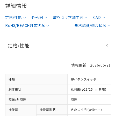
詳細情報
定格/性能
外形図
取りつけ穴加工図
CAD
RoHS/REACH対応状況
規格認証/適合状況
定格/性能
情報更新：2026/05/21
種類
押ボタンスイッチ
胴体形状
丸胴形(φ22/25mm共用)
照光/非照光
照光
操作部
操作部形状
きのこ 中形(φ40mm)