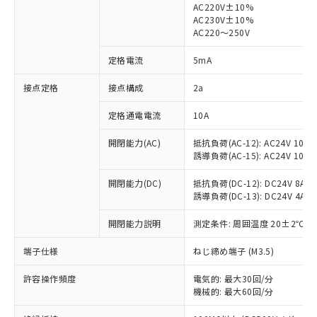
AC220V±10%
AC230V±10%
対応済み：EU RoHS指令（10物質）の
AC220～250V
非含有に対応した製品が提供可能な商品で
す。
定格電流
5mA
対応予定：EU RoHS指令（10物質）の非含
ご利用条件
有に対応した製品に切り替える予定のある
接点定格
接点構成
2a
商品です。
定格通電電流
10A
対応予定なし：EU RoHS指令（10物質）の
以下の条件をお読みいただき、同意のうえ
非含有に非対応の商品で、対応品を出す予
ご利用ください。
開閉能力(AC)
抵抗負荷(AC-12): AC24V 10A/A
定はありません。
誘導負荷(AC-15): AC24V 10A/AC
調査・確認中：EU RoHS指令（10物質）の
本サービスは、当社制御機器事業取扱
※1 中国RoHS○×表
非含有の対応状況を調査中または確認中の
商品の当社在庫状況および標準価格
開閉能力(DC)
抵抗負荷(DC-12): DC24V 8A/DC
商品です。
誘導負荷(DC-13): DC24V 4A/DC
(税抜)を提供させていただくもので
「○」：最大均質材料含有率が中国RoHSの
非該当品：ライセンス料など無形物で、有
す。
基準値以下であることを示します。
害物質有無と関係のない商品です。
開閉能力説明
測定条件: 周囲温度 20±2℃、
当社制御機器事業取扱商品の中には、
「×」：最大均質材料含有率が中国RoHSの
仕入先様の事情により、非含有部品として
本サービスの対象外となる商品もある
基準値を超えていることを示します。
いたものが、含有品と判明した場合などや
端子仕様
ねじ締め端子 (M3.5)
当社は、これら貴社製品のうち、外国
ことをご了承ください。
「－」：未確認です。当社販売部門へお問
むを得ず変更することがあります。
為替および外国貿易法に定める商品
在庫状況および標準価格照会結果は、
い合わせください。
許容操作頻度
電気的: 最大30回/分
（以下｢規制貨物等」という）を輸出
記載している更新日時点での社内デー
機械的: 最大60回/分
*EU RoHS指令（10物質）：
または国外への提供する場合は、日本
記
タに基づき作成されるものであり、閲
説明
鉛(Pb) 1000ppm以下、 水銀(Hg) 1000ppm以下、 カド
*中国RoHS10物質の基準値 (GB/T26572)：
国政府の輸出許可(または役務取引許
ミウム(Cd) 100ppm以下、