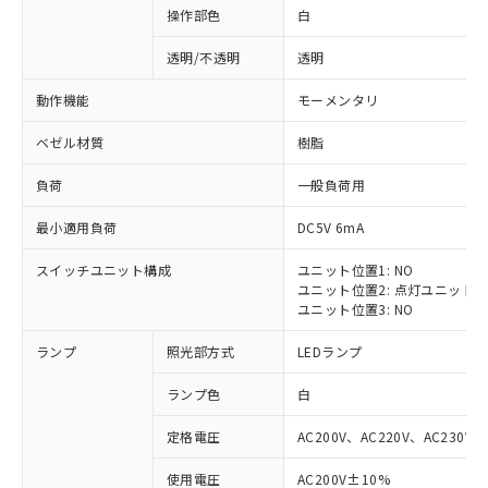
操作部色
白
透明/不透明
透明
動作機能
モーメンタリ
ベゼル材質
樹脂
負荷
一般負荷用
最小適用負荷
DC5V 6mA
スイッチユニット構成
ユニット位置1: NO
ユニット位置2: 点灯ユニット
ユニット位置3: NO
ランプ
照光部方式
LEDランプ
ランプ色
白
定格電圧
AC200V、AC220V、AC230V、
使用電圧
AC200V±10%
※1 対応状況