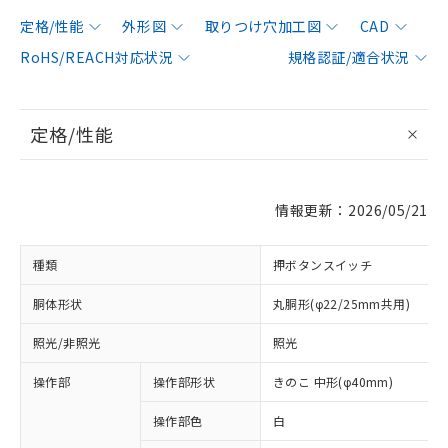
定格/性能
外形図
取りつけ穴加工図
CAD
RoHS/REACH対応状況
規格認証/適合状況
定格/性能
情報更新：2026/05/21
種類
押ボタンスイッチ
胴体形状
丸胴形(φ22/25mm共用)
照光/非照光
照光
操作部
操作部形状
きのこ 中形(φ40mm)
操作部色
白