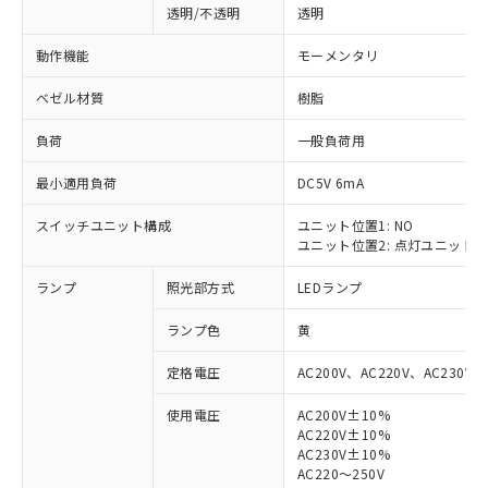
透明/不透明
透明
動作機能
モーメンタリ
ベゼル材質
樹脂
負荷
一般負荷用
最小適用負荷
DC5V 6mA
スイッチユニット構成
ユニット位置1: NO
ユニット位置2: 点灯ユニット
ランプ
照光部方式
LEDランプ
ランプ色
黄
定格電圧
AC200V、AC220V、AC230V、
使用電圧
AC200V±10%
AC220V±10%
※1 対応状況
AC230V±10%
AC220～250V