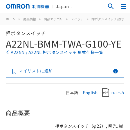
制御機器
Japan
ホーム
>
商品情報
>
商品カテゴリ
>
スイッチ
>
押ボタンスイッチ/表示灯
押ボタンスイッチ
A22NL-BMM-TWA-G100-YE
A22NN / A22NL 押ボタンスイッチ 形式仕様一覧
マイリストに追加
日本語
English
PDF出力
商品概要
押ボタンスイッチ（φ22）, 照光, 樹