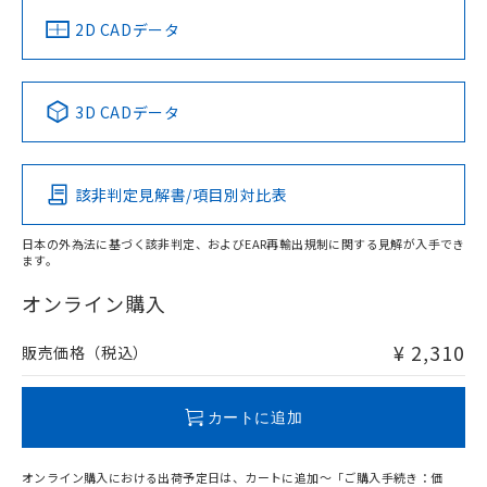
船舶規格）
船舶規格）
船舶規格）
船舶規格
中国 RoHS
注意事項・凡例
2D CADデータ
No
No
No
No
中国 RoHS表
※1 ※2
3D CADデータ
この製品の規格認証/適合状況ページへ
Pb
Hg
Cd
Cr(VI)
その他の認証はこちらのページからご検索ください
該非判定見解書/項目別対比表
O
O
O
O
日本の外為法に基づく該非判定、およびEAR再輸出規制に関する見解が入手でき
ます。
"対応済み"や非含有の記載がされた商品であっても、流通
在庫等で未対応品が混在する可能性があります。
オンライン購入
非含有品が必要な際は、弊社営業部門もしくは販売店へお
問い合わせください。
¥ 2,310
販売価格（税込）
この製品のRoHS/REACH対応状況ページへ
カートに追加
オンライン購入における出荷予定日は、カートに追加～「ご購入手続き：価