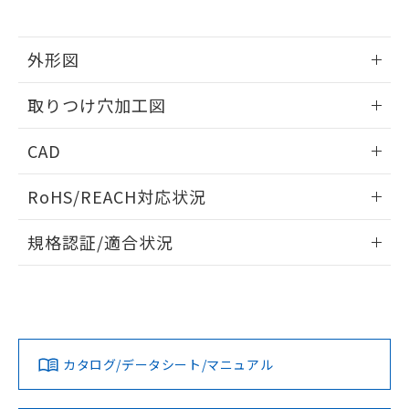
※当社の共同利用者とは、
"個人情報
51物質の非含有証明書（当社基準）
の共同利用に関して"
の「1.共同利
※本証明書は発行日時点で非含有を証明す
用者の範囲」に記載されている法人を
るもので、過去に遡って非含有を証明する
外形図
指します。
ものではありません。
情報更新：2026/05/21
また、RoHS指令のフタル酸エステル類４
取りつけ穴加工図
物質の対応では、対応完了までの期間は出
荷製品に未対応品が混在することから備考
情報更新：2026/05/21
CAD
欄に対応日を記載しておりました。
既に当社にて対応品への在庫切替を完了
ログイン/会員登録いただくと、CADデータをダウンロー
していることから、特段のことがない限
RoHS/REACH対応状況
ドすることができます。
り、2022年1月12日より割愛しておりま
す。
情報更新：2026/7/29
規格認証/適合状況
ログイン/会員登録
EU RoHS
注意事項・凡例
UL認証
CSA認証
CEマーキング
Yes
Yes
Yes
対応状況
対応予定月
※1
※2
ダウンロードデータをご利用いただく前に、以下を必ずお読
みください。
カタログ/データシート/マニュアル
対応済み
ソフトウェアの使用条件
LR型式承認
DNV型式承認
BV型式承認
KR型式承
（イギリス
（ノルウェー
（フランス
（韓国