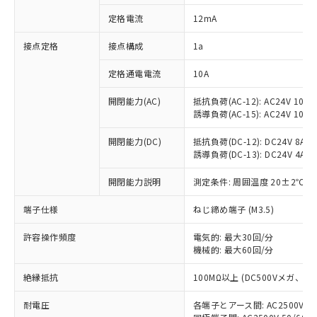
対応済み：EU RoHS指令（10物質）の
定格電流
12mA
非含有に対応した製品が提供可能な商品で
す。
接点定格
接点構成
1a
対応予定：EU RoHS指令（10物質）の非含
ご利用条件
有に対応した製品に切り替える予定のある
定格通電電流
10A
商品です。
対応予定なし：EU RoHS指令（10物質）の
開閉能力(AC)
抵抗負荷(AC-12): AC24V 10A/A
以下の条件をお読みいただき、同意のうえ
非含有に非対応の商品で、対応品を出す予
誘導負荷(AC-15): AC24V 10A/AC
ご利用ください。
定はありません。
調査・確認中：EU RoHS指令（10物質）の
開閉能力(DC)
抵抗負荷(DC-12): DC24V 8A/DC
本サービスは、当社制御機器事業取扱
※1 中国RoHS○×表
誘導負荷(DC-13): DC24V 4A/DC
非含有の対応状況を調査中または確認中の
商品の当社在庫状況および標準価格
商品です。
(税抜)を提供させていただくもので
開閉能力説明
測定条件: 周囲温度 20±2℃、
「○」：最大均質材料含有率が中国RoHSの
非該当品：ライセンス料など無形物で、有
す。
基準値以下であることを示します。
害物質有無と関係のない商品です。
当社制御機器事業取扱商品の中には、
端子仕様
ねじ締め端子 (M3.5)
「×」：最大均質材料含有率が中国RoHSの
仕入先様の事情により、非含有部品として
本サービスの対象外となる商品もある
基準値を超えていることを示します。
いたものが、含有品と判明した場合などや
当社は、これら貴社製品のうち、外国
ことをご了承ください。
許容操作頻度
電気的: 最大30回/分
「－」：未確認です。当社販売部門へお問
むを得ず変更することがあります。
為替および外国貿易法に定める商品
機械的: 最大60回/分
在庫状況および標準価格照会結果は、
い合わせください。
（以下｢規制貨物等」という）を輸出
記載している更新日時点での社内デー
*EU RoHS指令（10物質）：
または国外への提供する場合は、日本
絶縁抵抗
100MΩ以上 (DC500Vメガ、
記
タに基づき作成されるものであり、閲
説明
鉛(Pb) 1000ppm以下、 水銀(Hg) 1000ppm以下、 カド
*中国RoHS10物質の基準値 (GB/T26572)：
国政府の輸出許可(または役務取引許
号
覧された時点での実際の在庫および標
ミウム(Cd) 100ppm以下、
Pb(鉛) :1000ppm、 Hg(水銀) : 1000ppm、 Cd(カドミウ
耐電圧
各端子とアース間: AC2500V 50/
可)を取得するなどの必要な手続きを
六価クロム(Cr(Ⅵ)) 1000ppm以下、ポリ臭化ビフェニル
ム) : 100ppm、
準価格とは異なる場合があることをご