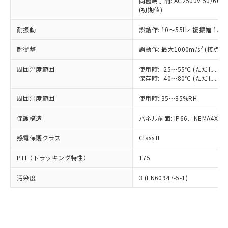
類(PBB) 1000ppm以下、ポリ臭化ジフェニルエーテル類
同極端子間: AC2500V 50/60
Cr(Ⅵ)(六価クロム) : 1000ppm、 PBBs(ポリ臭化ビフェ
とります。
了承ください。
(PBDE) 1000ppm以下、フタル酸ビス(2-エチルヘキシ
○
一定数以上の在庫あり
ニル類) : 1000ppm、 PBDEs(ポリ臭化ジフェニルエーテ
(初期値)
当社は規制貨物を破棄する場合は、完
ル) (DEHP)(別名：DOP) 1000ppm以下、フタル酸ブチ
正式な納期状況および標準価格はお客
ル類) : 1000ppm、
ルベンジル（BBP） 1000ppm以下、フタル酸ジブチル
全に破砕するなど、違法に輸出されな
DBP(フタル酸ジブチル) : 1000ppm、 DIBP(フタル酸ジ
様のお取引先、またはお客様担当のオ
耐振動
誤動作: 10～55Hz 複振幅 1.
（DBP） 1000ppm以下、フタル酸ジイソブチル
イソブチル) : 1000ppm、 BBP(フタル酸ブチルベンジ
△
一定数には満たないが在庫あり
いよう必要な手段を講じます。
ムロン制御機器販売店・当社販売員に
(DIBP) 1000ppm以下
ル) : 1000ppm、
当社は貴社製品を、核兵器、ミサイ
但し、RoHS指令で産業用監視および制御機器に対する
DEHP(フタル酸ビス(2-エチルヘキシル)) : 1000ppm
ご相談ください。
2
耐衝撃
誤動作: 最大1000m/s
(接点開
適用除外項目は除く。
ル、化学兵器、生物兵器またはその他
－
在庫なし(最新の在庫状況につ
オムロン制御機器販売店や当社販売拠
フタル酸エステル類の４物質については閾値を超える意
武器並びにこれらの製造装置等に一切
いては、お客様のお取引先、ま
周囲温度範囲
図的な使用がないことを確認しています。
使用時: -25～55℃ (ただし
点は「
販売ネットワーク
」をご確認
※2 環境保護使用期限
使用いたしません。
保存時: -40～80℃ (ただし
たはお客様担当のオムロン制御
ください。
当社は、貴社製品を第三者に販売する
機器販売店・当社販売員にご確
在庫状況および標準価格結果を当社の
※2 対応予定月
「ｅ」：有害物質（10物質）のすべてが基
周囲湿度範囲
使用時: 35～85%RH
場合は、上記1、2および3の内容を当
認ください)
事前の承諾なく第三者に漏洩または開
準値以下であることを示します。
該第三者に通知します。また当社は、
示しないようお願いします。
保護構造
パネル前面: IP66、NEMA4X, N
部品在庫の切り替え状況などにより、予定
「10」：通常の使用状況下において有害物
販売先および販売に係わる関係者が違
マイパーツ機能（部品リスト作成サー
空
受注生産機種、また在庫状況の
月が前後することがあります。
質が外部に漏えいし、環境に深刻な影響を
法に輸出するおそれがある場合は、取
ビス）をご利用いただくには、I-Web
白
情報を公開していない機種
感電保護クラス
Class II
及ぼさない年数を意味します。
り引きをいたしません。
メンバーズにご登録されている必要が
「－」：未確認です。当社販売部門へお問
あります。
PTI（トラッキング特性）
175
い合わせください。
お客様が当ウェブサイト上で当社にご
※3 非含有証明書ダウンロード
登録された部品リストについて、当社
汚染度
3 (EN60947-5-1)
および当社の共同利用者が、当社の製
下記の非含有証明書をダウンロードするこ
品・サービスに関するお客様との取
とができます。
合意する
キャンセル
引・商談に必要な範囲で利用すること
をご了承ください。
EU RoHS指令（10物質）の非含有証明書