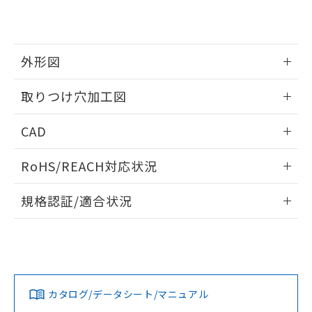
EU RoHS指令（10物質）の非含有証明書
※当社の共同利用者とは、
"個人情報
51物質の非含有証明書（当社基準）
の共同利用に関して"
の「1.共同利
※本証明書は発行日時点で非含有を証明す
用者の範囲」に記載されている法人を
るもので、過去に遡って非含有を証明する
指します。
外形図
ものではありません。
また、RoHS指令のフタル酸エステル類４
情報更新：2026/05/21
取りつけ穴加工図
物質の対応では、対応完了までの期間は出
荷製品に未対応品が混在することから備考
情報更新：2026/05/21
欄に対応日を記載しておりました。
CAD
既に当社にて対応品への在庫切替を完了
していることから、特段のことがない限
ログイン/会員登録いただくと、CADデータをダウンロー
RoHS/REACH対応状況
り、2022年1月12日より割愛しておりま
ドすることができます。
す。
情報更新：2026/7/29
規格認証/適合状況
ログイン/会員登録
EU RoHS
注意事項・凡例
UL認証
CSA認証
CEマーキング
Yes
Yes
Yes
対応状況
対応予定月
※1
※2
ダウンロードデータをご利用いただく前に、以下を必ずお読
みください。
カタログ/データシート/マニュアル
対応済み
ソフトウェアの使用条件