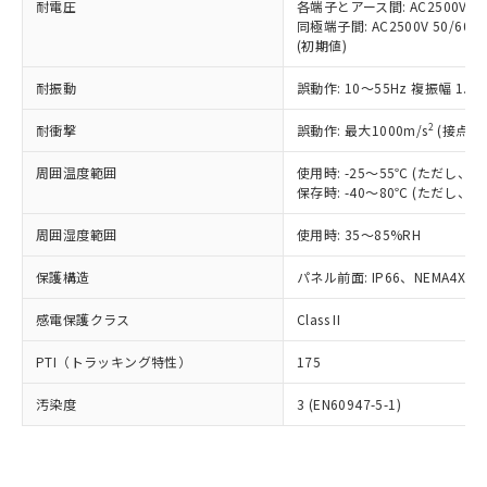
準価格とは異なる場合があることをご
耐電圧
各端子とアース間: AC2500V 50/
類(PBB) 1000ppm以下、ポリ臭化ジフェニルエーテル類
Cr(Ⅵ)(六価クロム) : 1000ppm、 PBBs(ポリ臭化ビフェ
とります。
了承ください。
同極端子間: AC2500V 50/60
(PBDE) 1000ppm以下、フタル酸ビス(2-エチルヘキシ
○
一定数以上の在庫あり
ニル類) : 1000ppm、 PBDEs(ポリ臭化ジフェニルエーテ
当社は規制貨物を破棄する場合は、完
(初期値)
ル) (DEHP)(別名：DOP) 1000ppm以下、フタル酸ブチ
正式な納期状況および標準価格はお客
ル類) : 1000ppm、
ルベンジル（BBP） 1000ppm以下、フタル酸ジブチル
全に破砕するなど、違法に輸出されな
DBP(フタル酸ジブチル) : 1000ppm、 DIBP(フタル酸ジ
様のお取引先、またはお客様担当のオ
（DBP） 1000ppm以下、フタル酸ジイソブチル
イソブチル) : 1000ppm、 BBP(フタル酸ブチルベンジ
△
一定数には満たないが在庫あり
いよう必要な手段を講じます。
耐振動
誤動作: 10～55Hz 複振幅 1.
ムロン制御機器販売店・当社販売員に
(DIBP) 1000ppm以下
ル) : 1000ppm、
当社は貴社製品を、核兵器、ミサイ
但し、RoHS指令で産業用監視および制御機器に対する
DEHP(フタル酸ビス(2-エチルヘキシル)) : 1000ppm
ご相談ください。
適用除外項目は除く。
2
耐衝撃
誤動作: 最大1000m/s
(接点開
ル、化学兵器、生物兵器またはその他
－
在庫なし(最新の在庫状況につ
オムロン制御機器販売店や当社販売拠
フタル酸エステル類の４物質については閾値を超える意
武器並びにこれらの製造装置等に一切
いては、お客様のお取引先、ま
図的な使用がないことを確認しています。
点は「
販売ネットワーク
」をご確認
周囲温度範囲
使用時: -25～55℃ (ただし
※2 環境保護使用期限
使用いたしません。
たはお客様担当のオムロン制御
ください。
保存時: -40～80℃ (ただし
当社は、貴社製品を第三者に販売する
機器販売店・当社販売員にご確
在庫状況および標準価格結果を当社の
※2 対応予定月
「ｅ」：有害物質（10物質）のすべてが基
場合は、上記1、2および3の内容を当
認ください)
事前の承諾なく第三者に漏洩または開
周囲湿度範囲
使用時: 35～85%RH
準値以下であることを示します。
該第三者に通知します。また当社は、
示しないようお願いします。
部品在庫の切り替え状況などにより、予定
「10」：通常の使用状況下において有害物
販売先および販売に係わる関係者が違
マイパーツ機能（部品リスト作成サー
保護構造
パネル前面: IP66、NEMA4X, N
空
受注生産機種、また在庫状況の
月が前後することがあります。
質が外部に漏えいし、環境に深刻な影響を
法に輸出するおそれがある場合は、取
ビス）をご利用いただくには、I-Web
白
情報を公開していない機種
及ぼさない年数を意味します。
り引きをいたしません。
感電保護クラス
Class II
メンバーズにご登録されている必要が
「－」：未確認です。当社販売部門へお問
あります。
い合わせください。
PTI（トラッキング特性）
175
お客様が当ウェブサイト上で当社にご
※3 非含有証明書ダウンロード
登録された部品リストについて、当社
汚染度
3 (EN60947-5-1)
および当社の共同利用者が、当社の製
下記の非含有証明書をダウンロードするこ
品・サービスに関するお客様との取
とができます。
合意する
キャンセル
引・商談に必要な範囲で利用すること
をご了承ください。