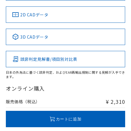
LR型式承認
DNV型式承認
BV型式承認
KR型式承
（イギリス
（ノルウェー
（フランス
（韓国
船舶規格）
船舶規格）
船舶規格）
船舶規格
中国 RoHS
注意事項・凡例
2D CADデータ
No
No
No
No
中国 RoHS表
※1 ※2
3D CADデータ
この製品の規格認証/適合状況ページへ
Pb
Hg
Cd
Cr(VI)
その他の認証はこちらのページからご検索ください
該非判定見解書/項目別対比表
O
O
O
O
日本の外為法に基づく該非判定、およびEAR再輸出規制に関する見解が入手でき
ます。
"対応済み"や非含有の記載がされた商品であっても、流通
在庫等で未対応品が混在する可能性があります。
オンライン購入
非含有品が必要な際は、弊社営業部門もしくは販売店へお
問い合わせください。
¥ 2,310
販売価格（税込）
この製品のRoHS/REACH対応状況ページへ
カートに追加