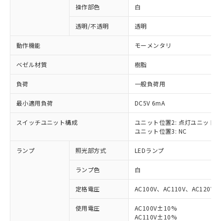
操作部色
白
透明/不透明
透明
動作機能
モーメンタリ
ベゼル材質
樹脂
負荷
一般負荷用
最小適用負荷
DC5V 6mA
スイッチユニット構成
ユニット位置2: 点灯ユニット
ユニット位置3: NC
ランプ
照光部方式
LEDランプ
ランプ色
白
定格電圧
AC100V、AC110V、AC120V
使用電圧
AC100V±10%
※1 対応状況
AC110V±10%