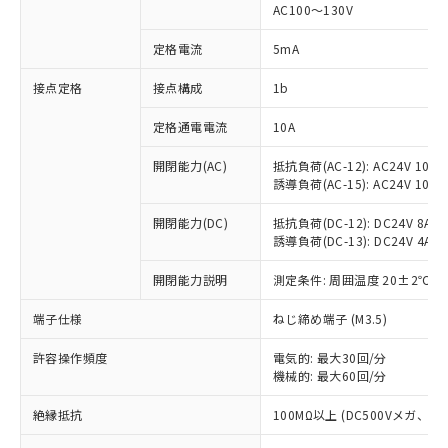
AC100～130V
対応済み：EU RoHS指令（10物質）の
非含有に対応した製品が提供可能な商品で
定格電流
5mA
す。
対応予定：EU RoHS指令（10物質）の非含
接点定格
接点構成
1b
ご利用条件
有に対応した製品に切り替える予定のある
商品です。
定格通電電流
10A
対応予定なし：EU RoHS指令（10物質）の
以下の条件をお読みいただき、同意のうえ
開閉能力(AC)
抵抗負荷(AC-12): AC24V 10A/A
非含有に非対応の商品で、対応品を出す予
ご利用ください。
誘導負荷(AC-15): AC24V 10A/AC
定はありません。
調査・確認中：EU RoHS指令（10物質）の
本サービスは、当社制御機器事業取扱
開閉能力(DC)
抵抗負荷(DC-12): DC24V 8A/DC
※1 中国RoHS○×表
非含有の対応状況を調査中または確認中の
商品の当社在庫状況および標準価格
誘導負荷(DC-13): DC24V 4A/DC
商品です。
(税抜)を提供させていただくもので
「○」：最大均質材料含有率が中国RoHSの
非該当品：ライセンス料など無形物で、有
開閉能力説明
測定条件: 周囲温度 20±2℃、
す。
基準値以下であることを示します。
害物質有無と関係のない商品です。
当社制御機器事業取扱商品の中には、
「×」：最大均質材料含有率が中国RoHSの
仕入先様の事情により、非含有部品として
端子仕様
ねじ締め端子 (M3.5)
本サービスの対象外となる商品もある
基準値を超えていることを示します。
いたものが、含有品と判明した場合などや
当社は、これら貴社製品のうち、外国
ことをご了承ください。
「－」：未確認です。当社販売部門へお問
むを得ず変更することがあります。
許容操作頻度
電気的: 最大30回/分
為替および外国貿易法に定める商品
在庫状況および標準価格照会結果は、
い合わせください。
機械的: 最大60回/分
（以下｢規制貨物等」という）を輸出
記載している更新日時点での社内デー
*EU RoHS指令（10物質）：
または国外への提供する場合は、日本
記
タに基づき作成されるものであり、閲
説明
絶縁抵抗
100MΩ以上 (DC500Vメガ、
鉛(Pb) 1000ppm以下、 水銀(Hg) 1000ppm以下、 カド
*中国RoHS10物質の基準値 (GB/T26572)：
国政府の輸出許可(または役務取引許
号
覧された時点での実際の在庫および標
ミウム(Cd) 100ppm以下、
Pb(鉛) :1000ppm、 Hg(水銀) : 1000ppm、 Cd(カドミウ
可)を取得するなどの必要な手続きを
六価クロム(Cr(Ⅵ)) 1000ppm以下、ポリ臭化ビフェニル
ム) : 100ppm、