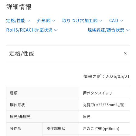
詳細情報
定格/性能
外形図
取りつけ穴加工図
CAD
RoHS/REACH対応状況
規格認証/適合状況
定格/性能
情報更新：2026/05/21
種類
押ボタンスイッチ
胴体形状
丸胴形(φ22/25mm共用)
照光/非照光
照光
操作部
操作部形状
きのこ 中形(φ40mm)