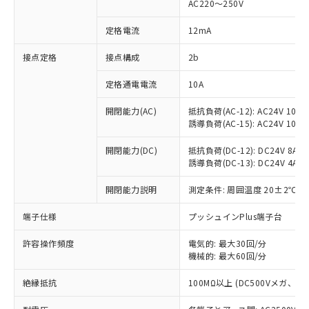
AC220～250V
対応済み：EU RoHS指令（10物質）の
非含有に対応した製品が提供可能な商品で
定格電流
12mA
す。
対応予定：EU RoHS指令（10物質）の非含
接点定格
接点構成
2b
ご利用条件
有に対応した製品に切り替える予定のある
定格通電電流
10A
商品です。
対応予定なし：EU RoHS指令（10物質）の
以下の条件をお読みいただき、同意のうえ
開閉能力(AC)
抵抗負荷(AC-12): AC24V 10A/A
非含有に非対応の商品で、対応品を出す予
誘導負荷(AC-15): AC24V 10A/AC
ご利用ください。
定はありません。
調査・確認中：EU RoHS指令（10物質）の
本サービスは、当社制御機器事業取扱
開閉能力(DC)
抵抗負荷(DC-12): DC24V 8A/DC
※1 中国RoHS○×表
非含有の対応状況を調査中または確認中の
誘導負荷(DC-13): DC24V 4A/DC
商品の当社在庫状況および標準価格
商品です。
(税抜)を提供させていただくもので
「○」：最大均質材料含有率が中国RoHSの
非該当品：ライセンス料など無形物で、有
開閉能力説明
測定条件: 周囲温度 20±2℃、
す。
基準値以下であることを示します。
害物質有無と関係のない商品です。
当社制御機器事業取扱商品の中には、
「×」：最大均質材料含有率が中国RoHSの
仕入先様の事情により、非含有部品として
端子仕様
プッシュインPlus端子台
本サービスの対象外となる商品もある
基準値を超えていることを示します。
いたものが、含有品と判明した場合などや
当社は、これら貴社製品のうち、外国
ことをご了承ください。
「－」：未確認です。当社販売部門へお問
許容操作頻度
電気的: 最大30回/分
むを得ず変更することがあります。
為替および外国貿易法に定める商品
在庫状況および標準価格照会結果は、
機械的: 最大60回/分
い合わせください。
（以下｢規制貨物等」という）を輸出
記載している更新日時点での社内デー
*EU RoHS指令（10物質）：
または国外への提供する場合は、日本
記
タに基づき作成されるものであり、閲
説明
絶縁抵抗
100MΩ以上 (DC500Vメガ、
鉛(Pb) 1000ppm以下、 水銀(Hg) 1000ppm以下、 カド
*中国RoHS10物質の基準値 (GB/T26572)：
国政府の輸出許可(または役務取引許
号
覧された時点での実際の在庫および標
ミウム(Cd) 100ppm以下、
Pb(鉛) :1000ppm、 Hg(水銀) : 1000ppm、 Cd(カドミウ
可)を取得するなどの必要な手続きを
六価クロム(Cr(Ⅵ)) 1000ppm以下、ポリ臭化ビフェニル
ム) : 100ppm、