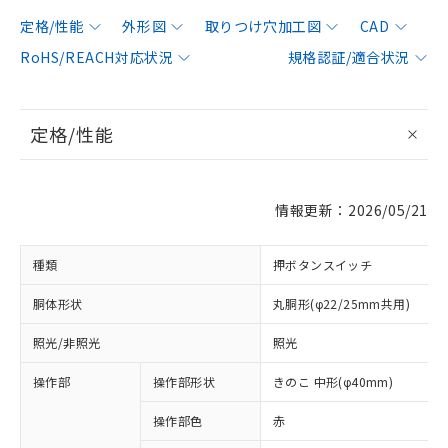
定格/性能
外形図
取りつけ穴加工図
CAD
RoHS/REACH対応状況
規格認証/適合状況
定格/性能
情報更新：2026/05/21
種類
押ボタンスイッチ
胴体形状
丸胴形(φ22/25mm共用)
照光/非照光
照光
操作部
操作部形状
きのこ 中形(φ40mm)
操作部色
赤