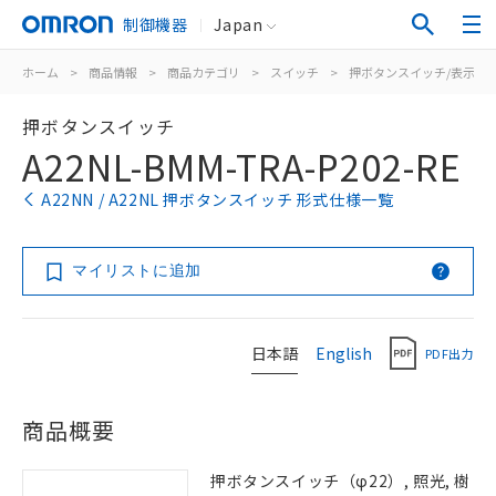
制御機器
Japan
ホーム
>
商品情報
>
商品カテゴリ
>
スイッチ
>
押ボタンスイッチ/表示灯
押ボタンスイッチ
A22NL-BMM-TRA-P202-RE
A22NN / A22NL 押ボタンスイッチ 形式仕様一覧
マイリストに追加
日本語
English
PDF出力
商品概要
押ボタンスイッチ（φ22）, 照光, 樹