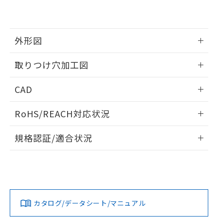
EU RoHS指令（10物質）の非含有証明書
※当社の共同利用者とは、
"個人情報
51物質の非含有証明書（当社基準）
の共同利用に関して"
の「1.共同利
※本証明書は発行日時点で非含有を証明す
用者の範囲」に記載されている法人を
るもので、過去に遡って非含有を証明する
指します。
外形図
ものではありません。
また、RoHS指令のフタル酸エステル類４
情報更新：2026/05/21
取りつけ穴加工図
物質の対応では、対応完了までの期間は出
荷製品に未対応品が混在することから備考
情報更新：2026/05/21
欄に対応日を記載しておりました。
CAD
既に当社にて対応品への在庫切替を完了
していることから、特段のことがない限
ログイン/会員登録いただくと、CADデータをダウンロー
RoHS/REACH対応状況
り、2022年1月12日より割愛しておりま
ドすることができます。
す。
情報更新：2026/7/29
規格認証/適合状況
ログイン/会員登録
EU RoHS
注意事項・凡例
A22NL-BMM-TRA-P202-REについての規格認証/適合状況に
ついては、「カスタマーサポートセンタ お客様相談室」また
は貴社担当オムロン営業員または販売店にお問い合わせくだ
対応状況
対応予定月
※1
※2
さい。
ダウンロードデータをご利用いただく前に、以下を必ずお読
みください。
カタログ/データシート/マニュアル
対応済み
ソフトウェアの使用条件
お問い合わせ