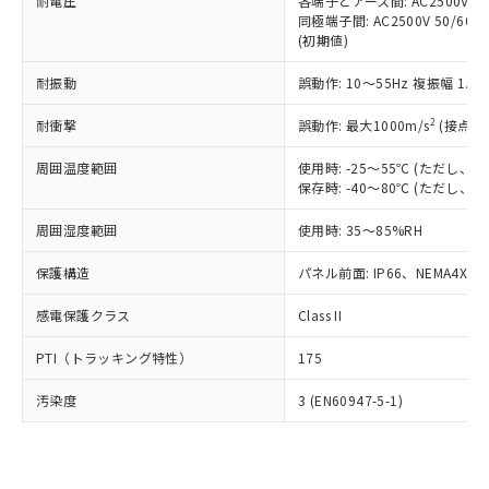
準価格とは異なる場合があることをご
耐電圧
各端子とアース間: AC2500V 50/
類(PBB) 1000ppm以下、ポリ臭化ジフェニルエーテル類
Cr(Ⅵ)(六価クロム) : 1000ppm、 PBBs(ポリ臭化ビフェ
とります。
同極端子間: AC2500V 50/60
了承ください。
(PBDE) 1000ppm以下、フタル酸ビス(2-エチルヘキシ
○
一定数以上の在庫あり
ニル類) : 1000ppm、 PBDEs(ポリ臭化ジフェニルエーテ
当社は規制貨物を破棄する場合は、完
(初期値)
ル) (DEHP)(別名：DOP) 1000ppm以下、フタル酸ブチ
正式な納期状況および標準価格はお客
ル類) : 1000ppm、
ルベンジル（BBP） 1000ppm以下、フタル酸ジブチル
全に破砕するなど、違法に輸出されな
DBP(フタル酸ジブチル) : 1000ppm、 DIBP(フタル酸ジ
様のお取引先、またはお客様担当のオ
（DBP） 1000ppm以下、フタル酸ジイソブチル
イソブチル) : 1000ppm、 BBP(フタル酸ブチルベンジ
△
一定数には満たないが在庫あり
耐振動
誤動作: 10～55Hz 複振幅 1.
いよう必要な手段を講じます。
ムロン制御機器販売店・当社販売員に
(DIBP) 1000ppm以下
ル) : 1000ppm、
当社は貴社製品を、核兵器、ミサイ
但し、RoHS指令で産業用監視および制御機器に対する
DEHP(フタル酸ビス(2-エチルヘキシル)) : 1000ppm
ご相談ください。
2
耐衝撃
適用除外項目は除く。
誤動作: 最大1000m/s
(接点開
ル、化学兵器、生物兵器またはその他
－
在庫なし(最新の在庫状況につ
オムロン制御機器販売店や当社販売拠
フタル酸エステル類の４物質については閾値を超える意
武器並びにこれらの製造装置等に一切
いては、お客様のお取引先、ま
図的な使用がないことを確認しています。
点は「
販売ネットワーク
」をご確認
周囲温度範囲
使用時: -25～55℃ (ただし
※2 環境保護使用期限
使用いたしません。
たはお客様担当のオムロン制御
ください。
保存時: -40～80℃ (ただし
当社は、貴社製品を第三者に販売する
機器販売店・当社販売員にご確
在庫状況および標準価格結果を当社の
※2 対応予定月
「ｅ」：有害物質（10物質）のすべてが基
場合は、上記1、2および3の内容を当
認ください)
事前の承諾なく第三者に漏洩または開
周囲湿度範囲
使用時: 35～85%RH
準値以下であることを示します。
該第三者に通知します。また当社は、
示しないようお願いします。
部品在庫の切り替え状況などにより、予定
「10」：通常の使用状況下において有害物
販売先および販売に係わる関係者が違
保護構造
パネル前面: IP66、NEMA4X, N
マイパーツ機能（部品リスト作成サー
空
受注生産機種、また在庫状況の
月が前後することがあります。
質が外部に漏えいし、環境に深刻な影響を
法に輸出するおそれがある場合は、取
ビス）をご利用いただくには、I-Web
白
情報を公開していない機種
及ぼさない年数を意味します。
り引きをいたしません。
感電保護クラス
Class II
メンバーズにご登録されている必要が
「－」：未確認です。当社販売部門へお問
あります。
い合わせください。
PTI（トラッキング特性）
175
お客様が当ウェブサイト上で当社にご
※3 非含有証明書ダウンロード
登録された部品リストについて、当社
汚染度
3 (EN60947-5-1)
および当社の共同利用者が、当社の製
下記の非含有証明書をダウンロードするこ
品・サービスに関するお客様との取
とができます。
合意する
キャンセル
引・商談に必要な範囲で利用すること
をご了承ください。