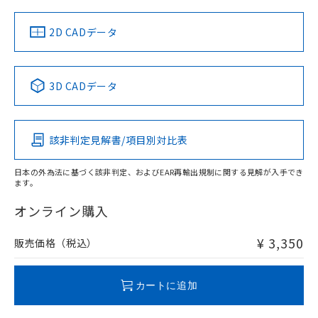
中国 RoHS
注意事項・凡例
2D CADデータ
中国 RoHS表
※1 ※2
3D CADデータ
Pb
Hg
Cd
Cr(VI)
該非判定見解書/項目別対比表
O
O
O
O
日本の外為法に基づく該非判定、およびEAR再輸出規制に関する見解が入手でき
ます。
"対応済み"や非含有の記載がされた商品であっても、流通
在庫等で未対応品が混在する可能性があります。
オンライン購入
非含有品が必要な際は、弊社営業部門もしくは販売店へお
問い合わせください。
¥ 3,350
販売価格（税込）
この製品のRoHS/REACH対応状況ページへ
カートに追加