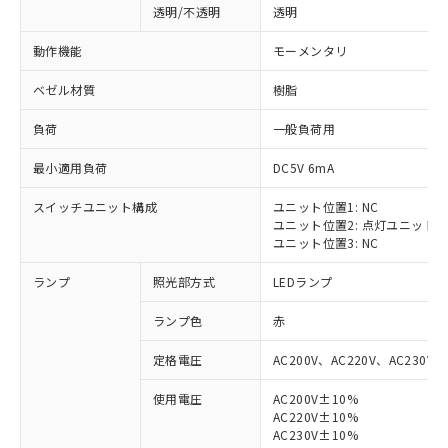
透明/不透明
透明
動作機能
モーメンタリ
ベゼル材質
樹脂
負荷
一般負荷用
最小適用負荷
DC5V 6mA
スイッチユニット構成
ユニット位置1: NC
ユニット位置2: 点灯ユニット
ユニット位置3: NC
ランプ
照光部方式
LEDランプ
ランプ色
赤
定格電圧
AC200V、AC220V、AC230V、
使用電圧
AC200V±10%
AC220V±10%
※1 対応状況
AC230V±10%