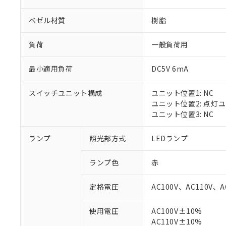
ベゼル材質
樹脂
負荷
一般負荷用
最小適用負荷
DC5V 6mA
スイッチユニット構成
ユニット位置1: NC
ユニット位置2: 点灯
ユニット位置3: NC
ランプ
照光部方式
LEDランプ
※1 対応状況
ランプ色
赤
対応済み：EU
対応予定：EU R
定格電圧
AC100V、AC110V、A
対応予定なし：EU
調査・確認中：EU
ご利用条件
使用電圧
AC100V±10%
非該当品：ライセ
※1 中国RoHS
AC110V±10%
仕入先様の事情に