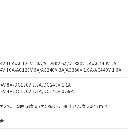
みいただき、同意のうえご利用ください。
材料含有率が中国RoHSの基準値以下であることを示します。
材料含有率が中国RoHSの基準値を超えていることを示します。
、当社制御機器事業取扱商品の当社在庫状況および標準価格(税抜)
ら貴社製品のうち、外国為替および外国貿易法に定める商品（以下｢
質）：
す。当社販売部門へお問い合わせください。
 水銀(Hg) 1000ppm以下、 カドミウム(Cd) 100ppm以下、
たは国外への提供する場合は、日本国政府の輸出許可(または役務取
000ppm以下、ポリ臭化ビフェニル類(PBB) 1000ppm以下、ポリ臭化ジフェニルエーテル類(P
事業取扱商品の中には、本サービスの対象外となる商品もあること
手続きをとります。
キシル) (DEHP)(別名：DOP) 1000ppm以下、フタル酸ブチルベンジル（BBP） 100
(GB/T26572)：
以下、フタル酸ジイソブチル (DIBP) 1000ppm以下
び標準価格照会結果は、記載している更新日時点での社内データに
物を破棄する場合は、完全に破砕するなど、違法に輸出されないよ
(水銀) : 1000ppm、 Cd(カドミウム) : 100ppm、
業用監視および制御機器に対する適用除外項目は除く。
覧された時点での実際の在庫および標準価格とは異なる場合がある
1000ppm、 PBBs(ポリ臭化ビフェニル類) : 1000ppm、 PBDEs(ポリ臭化ジフェニルエーテル類
物質については閾値を超える意図的な使用がないことを確認しています。
上の在庫あり
 1000ppm、 DIBP(フタル酸ジイソブチル) : 1000ppm、 BBP(フタル酸ブチルベンジル) :
品を、核兵器、ミサイル、化学兵器、生物兵器またはその他武器並
チルヘキシル)) : 1000ppm
況および標準価格はお客様のお取引先、またはお客様担当のオムロ
用いたしません。
V 10A/AC120V 10A/AC240V 6A/AC380V 2A/AC440V 2A
ご相談ください。
は満たないが在庫あり
製品を第三者に販売する場合は、上記1、2および3の内容を当該第
 10A/AC120V 6A/AC240V 3A/AC380V 1.9A/AC440V 1.6A
機器販売店や当社販売拠点は「
販売ネットワーク
」をご確認くだ
販売先および販売に係わる関係者が違法に輸出するおそれがある場
用期限
び標準価格結果を当社の事前の承諾なく第三者に漏洩または開示し
え状況などにより、予定月が前後することがあります。
(最新の在庫状況については、お客様のお取引先、またはお客様担当
V 8A/DC120V 2.2A/DC240V 1.1A
（10物質）のすべてが基準値以下であることを示します。
店・当社販売員にご確認ください)
能（部品リスト作成サービス）をご利用いただくには、I-Webメン
V 4A/DC120V 1.1A/DC240V 0.55A
使用状況下において有害物質が外部に漏えいし、環境に深刻な影響を
あります。
機種、また在庫状況の情報を公開していない機種
ェブサイト上で当社にご登録された部品リストについて、当社およ
書ダウンロード
す。当社販売部門へお問い合わせください。
0±2℃、周囲湿度 65±5%RH、操作ひん度 30回/min
品・サービスに関するお客様との取引・商談に必要な範囲で利用す
合意する
キャンセル
書をダウンロードすることができます。
子台
利用者とは、
"個人情報の共同利用に関して"
の「1.共同利用者の
します。
10物質）の非含有証明書
明書（当社基準）