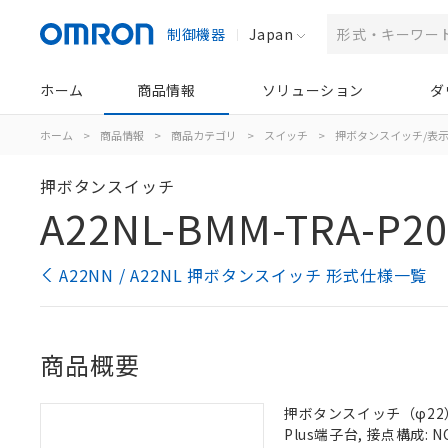
制御機器
Japan
ホーム
商品情報
ソリューション
ダ
ホーム
>
商品情報
>
商品カテゴリ
>
スイッチ
>
押ボタンスイッチ/表
押ボタンスイッチ
A22NL-BMM-TRA-P20
A22NN / A22NL 押ボタンスイッチ 形式仕様一覧
商品概要
押ボタンスイッチ（φ22）,
Plus端子台, 接点構成: N