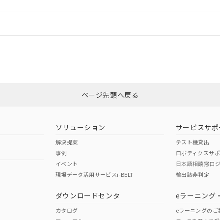
情報更新：
ログイン/会員登録
適合状況については、「カスタマーサポートセンタ お客様相談室」または貴社
みください。
非含有証明書
※3
ページ先頭へ戻る
ダウンロードはこちら
ソリューション
サービスサポ
解決提案
テスト機貸出
事例
ロボティクスサ
イベント
日本語相談窓口
現場データ活用サービスi-BELT
輸出該非判定
I)
PBBs
PBDEs
DBP
ダウンロードセンタ
eラーニング
カタログ
eラーニングのご