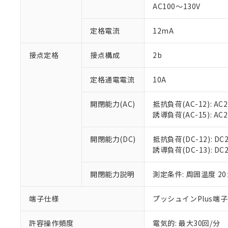
AC100～130V
があります。
以下の条件をお読
「○」：最大均質
「×」：最大均質
本サービスは
当社は、これ
定格電流
12mA
*EU RoHS指令（10物
「－」：未確認で
鉛(Pb) 1000ppm以下、
くものです。
う）を輸出ま
記
説明
六価クロム(Cr(Ⅵ)) 1
当社制御機器
などの必要な
フタル酸ビス(2-エチルヘ
接点定格
接点構成
2b
号
*中国RoHS10物質の基準値 
ル（DBP） 1000ppm
在庫状況およ
当社は規制貨
Pb(鉛) :1000ppm、 Hg
但し、RoHS指令で産
のであり、閲
ます。
Cr(Ⅵ)(六価クロム) : 
フタル酸エステル類の４
定格通電電流
10A
○
一定数以
DBP(フタル酸ジブチル) :
い。
当社は貴社製
DEHP(フタル酸ビス(2-エ
正式な納期状
置等に一切使
開閉能力(AC)
抵抗負荷(AC-12): AC24
当社販売員に
※2 対応予定月
△
一定数に
当社は、貴社
誘導負荷(AC-15): AC24V
オムロン制御
また当社は、
※2 環境保護使
在庫状況およ
部品在庫の切り替
たしません。
－
在庫なし
す。
開閉能力(DC)
抵抗負荷(DC-12): DC24
「ｅ」：有害物質
機器販売
マイパーツ機
誘導負荷(DC-13): DC24
「10」：通常の
ている必要が
味します。
空
受注生産
お客様が当ウ
※3 非含有証明
「－」：未確認で
開閉能力説明
測定条件: 周囲温度 2
白
が、当社の製
さい。
下記の非含有証明
端子仕様
プッシュインPlus端
※当社の共同
いる法人を指
EU RoHS指令（
許容操作頻度
電気的: 最大30回/分
51物質の非含有証