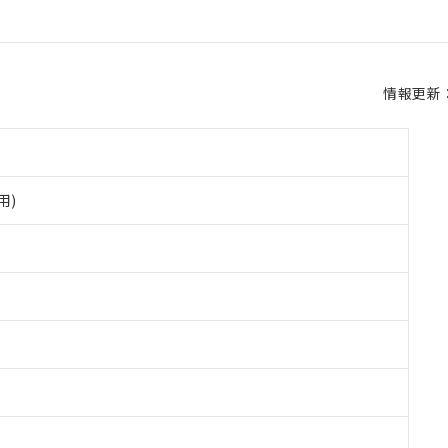
情報更新：2
用)