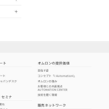
2026/7/29
担当オムロン
お問い合わせ
ート
オムロンの提供価値
目指す姿
ポート
コンセプト「i-Automation!」
ジャパンデスク
オムロンの強み
お客様との共創拠点
AUTOMATION CENTER
DIBP
BBP
DEHP
環境保護
技術を磨く現場
・セミナ
使用期限
案内
販売ネットワーク