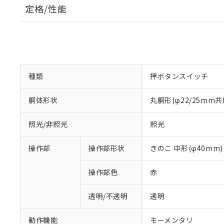
定格/性能
種類
押ボタンスイッチ
胴体形状
丸胴形(φ22/25mm共
照光/非照光
照光
操作部
操作部形状
きのこ 中形(φ40mm)
操作部色
赤
透明/不透明
透明
動作機能
モーメンタリ