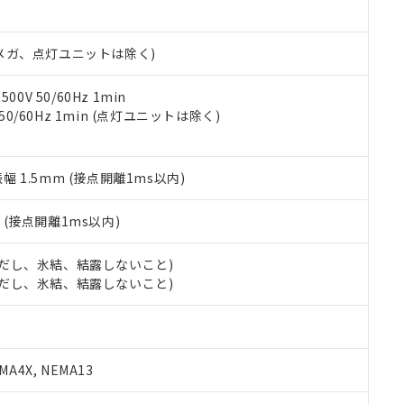
日時点で非含有を証明するもので、過去に遡って非含有を証明するも
令のフタル酸エステル類４物質の対応では、対応完了までの期間は出
備考欄に対応日を記載しておりました。
00Vメガ、点灯ユニットは除く)
品への在庫切替を完了していることから、特段のことがない限り、20
す。
0V 50/60Hz 1min
 50/60Hz 1min (点灯ユニットは除く)
振幅 1.5mm (接点開離1ms以内)
2
(接点開離1ms以内)
 (ただし、氷結、結露しないこと)
 (ただし、氷結、結露しないこと)
A4X, NEMA13