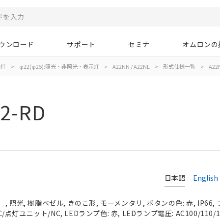
ウンロード
サポート
セミナ
オムロンの
示灯
>
φ22(φ25):照光・非照光・表示灯
>
A22NN / A22NL
>
形式仕様一覧
>
A22
2-RD
日本語
English
 照光, 樹脂ベゼル, きのこ形, モーメンタリ, ボタンの色: 赤, IP66
C/点灯ユニット/NC, LEDランプ色: 赤, LEDランプ電圧: AC100/110/1