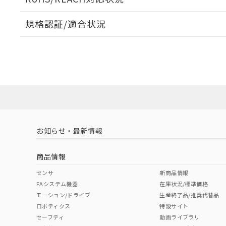
規格認証/適合状況
EU RoHS
注意事項・凡例
A22NL-BMM-TRA-P202-RDについての規格認証/
営業員または販売店にお問い合わせください。
ダウンロードデータをご利用いただく前に、以下を必ずお読
対応状況
対応予定月
※1
※2
ソフトウェアの使用条件
対応済み
お知らせ・最新情報
中国 RoHS
注意事項・凡例
商品情報
中国 RoHS表
※1 ※2
センサ
新商品情報
FAシステム機器
在庫状況/標準価格
Pb
Hg
Cd
Cr(V
モーション/ドライブ
生産終了品/推奨代替品
ロボティクス
特設サイト
セーフティ
動画ライブラリ