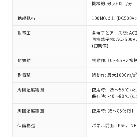
機械的: 最大60回/分
※本証明書は発行
また、RoHS指
混在することから
絶縁抵抗
100MΩ以上 (DC5
既に当社にて対応
り割愛しておりま
耐電圧
各端子とアース間: AC250
同極端子間: AC2500V
(初期値)
耐振動
誤動作: 10～55Hz 複
耐衝撃
誤動作: 最大1000m/s
周囲温度範囲
使用時: -25～55℃
保存時: -40～80℃
周囲湿度範囲
使用時: 35～85%RH
保護構造
パネル前面: IP66、NEM