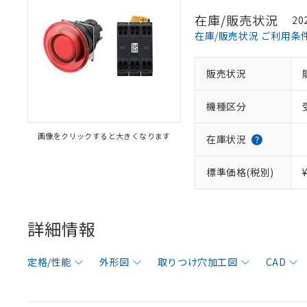
在庫/販売状況
20
在庫/販売状況 ご利用条
販売状況
機種区分
画像をクリックすると大きくなります
在庫状況
標準価格(税別)
詳細情報
定格/性能
外形図
取りつけ穴加工図
CAD