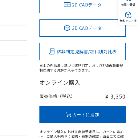
2D CADデータ
在庫・価格
無料テスト機
3D CADデータ
該非判定見解書/項目別対比表
日本の外為法に基づく該非判定、およびEAR再輸出規
制に関する見解が入手できます。
オンライン購入
¥ 3,350
販売価格（税込）
カートに追加
オンライン購入における出荷予定日は、カートに追加
～「ご購入手続き：価格・納期の確認」画面にてご確