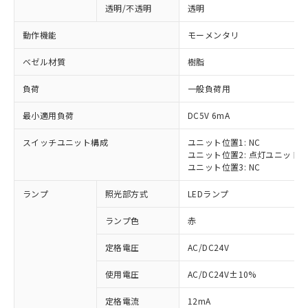
透明/不透明
透明
動作機能
モーメンタリ
ベゼル材質
樹脂
負荷
一般負荷用
最小適用負荷
DC5V 6mA
スイッチユニット構成
ユニット位置1: NC
ユニット位置2: 点灯ユニット
ユニット位置3: NC
ランプ
照光部方式
LEDランプ
ランプ色
赤
定格電圧
AC/DC24V
※1 対応状況
使用電圧
AC/DC24V±10%
定格電流
12mA
対応済み：EU RoHS指令（10物質）の