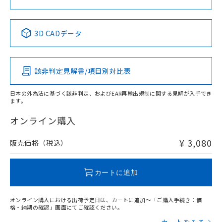
中国 RoHS表
※1 ※2
3D CADデータ
Pb
Hg
Cd
Cr(VI)
該非判定見解書/項目別対比表
X
O
O
O
日本の外為法に基づく該非判定、およびEAR再輸出規制に関する見解が入手でき
ます。
"対応済み"や非含有の記載がされた商品であっても、流通
在庫等で未対応品が混在する可能性があります。
オンライン購入
非含有品が必要な際は、弊社営業部門もしくは販売店へお
問い合わせください。
¥ 3,080
販売価格（税込）
この製品のRoHS/REACH対応状況ページへ
カートに追加
オンライン購入における出荷予定日は、カートに追加～「ご購入手続き：価
格・納期の確認」画面にてご確認ください。