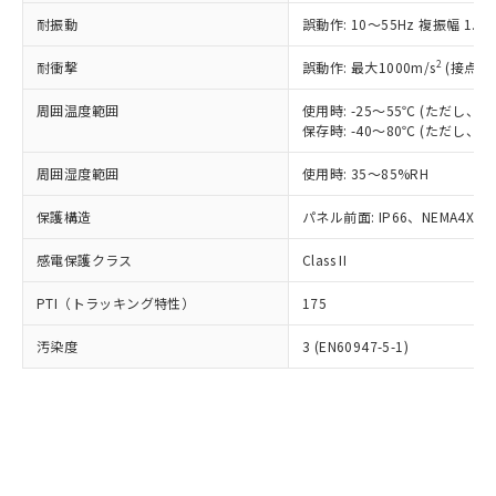
○
一定数以上の在庫あり
ニル類) : 1000ppm、 PBDEs(ポリ臭化ジフェニルエーテ
当社は規制貨物を破棄する場合は、完
ル) (DEHP)(別名：DOP) 1000ppm以下、フタル酸ブチ
正式な納期状況および標準価格はお客
ル類) : 1000ppm、
耐振動
誤動作: 10～55Hz 複振幅 1.
ルベンジル（BBP） 1000ppm以下、フタル酸ジブチル
全に破砕するなど、違法に輸出されな
DBP(フタル酸ジブチル) : 1000ppm、 DIBP(フタル酸ジ
様のお取引先、またはお客様担当のオ
（DBP） 1000ppm以下、フタル酸ジイソブチル
イソブチル) : 1000ppm、 BBP(フタル酸ブチルベンジ
△
一定数には満たないが在庫あり
いよう必要な手段を講じます。
ムロン制御機器販売店・当社販売員に
(DIBP) 1000ppm以下
2
耐衝撃
ル) : 1000ppm、
誤動作: 最大1000m/s
(接点開
当社は貴社製品を、核兵器、ミサイ
但し、RoHS指令で産業用監視および制御機器に対する
DEHP(フタル酸ビス(2-エチルヘキシル)) : 1000ppm
ご相談ください。
適用除外項目は除く。
ル、化学兵器、生物兵器またはその他
－
在庫なし(最新の在庫状況につ
オムロン制御機器販売店や当社販売拠
周囲温度範囲
使用時: -25～55℃ (ただし
フタル酸エステル類の４物質については閾値を超える意
武器並びにこれらの製造装置等に一切
いては、お客様のお取引先、ま
図的な使用がないことを確認しています。
保存時: -40～80℃ (ただし
点は「
販売ネットワーク
」をご確認
※2 環境保護使用期限
使用いたしません。
たはお客様担当のオムロン制御
ください。
当社は、貴社製品を第三者に販売する
周囲湿度範囲
使用時: 35～85%RH
機器販売店・当社販売員にご確
在庫状況および標準価格結果を当社の
※2 対応予定月
「ｅ」：有害物質（10物質）のすべてが基
場合は、上記1、2および3の内容を当
認ください)
事前の承諾なく第三者に漏洩または開
準値以下であることを示します。
保護構造
パネル前面: IP66、NEMA4X, N
該第三者に通知します。また当社は、
示しないようお願いします。
部品在庫の切り替え状況などにより、予定
「10」：通常の使用状況下において有害物
販売先および販売に係わる関係者が違
マイパーツ機能（部品リスト作成サー
空
受注生産機種、また在庫状況の
感電保護クラス
Class II
月が前後することがあります。
質が外部に漏えいし、環境に深刻な影響を
法に輸出するおそれがある場合は、取
ビス）をご利用いただくには、I-Web
白
情報を公開していない機種
及ぼさない年数を意味します。
り引きをいたしません。
メンバーズにご登録されている必要が
PTI（トラッキング特性）
175
「－」：未確認です。当社販売部門へお問
あります。
い合わせください。
お客様が当ウェブサイト上で当社にご
汚染度
3 (EN60947-5-1)
※3 非含有証明書ダウンロード
登録された部品リストについて、当社
および当社の共同利用者が、当社の製
下記の非含有証明書をダウンロードするこ
品・サービスに関するお客様との取
とができます。
合意する
キャンセル
引・商談に必要な範囲で利用すること
をご了承ください。
EU RoHS指令（10物質）の非含有証明書
※当社の共同利用者とは、
"個人情報