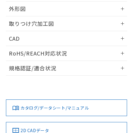
51物質の非含有証明書（当社基準）
の共同利用に関して"
の「1.共同利
※本証明書は発行日時点で非含有を証明す
外形図
用者の範囲」に記載されている法人を
るもので、過去に遡って非含有を証明する
指します。
ものではありません。
情報更新：2026/05/21
取りつけ穴加工図
また、RoHS指令のフタル酸エステル類４
物質の対応では、対応完了までの期間は出
情報更新：2026/05/21
CAD
荷製品に未対応品が混在することから備考
欄に対応日を記載しておりました。
ログイン/会員登録いただくと、CADデータをダウンロー
既に当社にて対応品への在庫切替を完了
RoHS/REACH対応状況
ドすることができます。
していることから、特段のことがない限
り、2022年1月12日より割愛しておりま
情報更新：2026/7/29
規格認証/適合状況
す。
ログイン/会員登録
EU RoHS
注意事項・凡例
A22NL-BMM-TRA-P202-RCについての規格認証/適合状況に
ついては、「カスタマーサポートセンタ お客様相談室」また
は貴社担当オムロン営業員または販売店にお問い合わせくだ
対応状況
対応予定月
※1
※2
さい。
ダウンロードデータをご利用いただく前に、以下を必ずお読
みください。
カタログ/データシート/マニュアル
対応済み
ソフトウェアの使用条件
お問い合わせ
中国 RoHS
注意事項・凡例
2D CADデータ