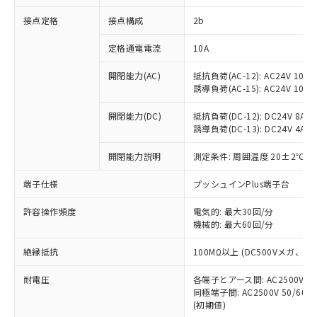
非含有に対応した製品が提供可能な商品で
接点定格
接点構成
2b
す。
対応予定：EU RoHS指令（10物質）の非含
ご利用条件
定格通電電流
10A
有に対応した製品に切り替える予定のある
商品です。
開閉能力(AC)
抵抗負荷(AC-12): AC24V 10A/A
対応予定なし：EU RoHS指令（10物質）の
誘導負荷(AC-15): AC24V 10A/AC
以下の条件をお読みいただき、同意のうえ
非含有に非対応の商品で、対応品を出す予
ご利用ください。
定はありません。
開閉能力(DC)
抵抗負荷(DC-12): DC24V 8A/DC
調査・確認中：EU RoHS指令（10物質）の
誘導負荷(DC-13): DC24V 4A/DC
本サービスは、当社制御機器事業取扱
※1 中国RoHS○×表
非含有の対応状況を調査中または確認中の
商品の当社在庫状況および標準価格
開閉能力説明
測定条件: 周囲温度 20±2℃、
商品です。
(税抜)を提供させていただくもので
「○」：最大均質材料含有率が中国RoHSの
非該当品：ライセンス料など無形物で、有
す。
端子仕様
プッシュインPlus端子台
基準値以下であることを示します。
害物質有無と関係のない商品です。
当社制御機器事業取扱商品の中には、
「×」：最大均質材料含有率が中国RoHSの
仕入先様の事情により、非含有部品として
本サービスの対象外となる商品もある
許容操作頻度
電気的: 最大30回/分
基準値を超えていることを示します。
いたものが、含有品と判明した場合などや
当社は、これら貴社製品のうち、外国
ことをご了承ください。
機械的: 最大60回/分
「－」：未確認です。当社販売部門へお問
むを得ず変更することがあります。
為替および外国貿易法に定める商品
在庫状況および標準価格照会結果は、
い合わせください。
（以下｢規制貨物等」という）を輸出
絶縁抵抗
100MΩ以上 (DC500Vメガ、
記載している更新日時点での社内デー
*EU RoHS指令（10物質）：
または国外への提供する場合は、日本
記
タに基づき作成されるものであり、閲
説明
鉛(Pb) 1000ppm以下、 水銀(Hg) 1000ppm以下、 カド
*中国RoHS10物質の基準値 (GB/T26572)：
国政府の輸出許可(または役務取引許
耐電圧
各端子とアース間: AC2500V 50/
号
覧された時点での実際の在庫および標
ミウム(Cd) 100ppm以下、
Pb(鉛) :1000ppm、 Hg(水銀) : 1000ppm、 Cd(カドミウ
同極端子間: AC2500V 50/60
可)を取得するなどの必要な手続きを
六価クロム(Cr(Ⅵ)) 1000ppm以下、ポリ臭化ビフェニル
ム) : 100ppm、
準価格とは異なる場合があることをご
類(PBB) 1000ppm以下、ポリ臭化ジフェニルエーテル類
(初期値)
Cr(Ⅵ)(六価クロム) : 1000ppm、 PBBs(ポリ臭化ビフェ
とります。
了承ください。
(PBDE) 1000ppm以下、フタル酸ビス(2-エチルヘキシ