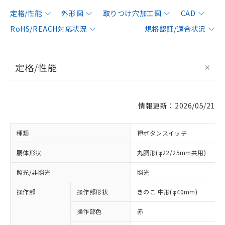
定格/性能
外形図
取りつけ穴加工図
CAD
RoHS/REACH対応状況
規格認証/適合状況
定格/性能
情報更新：2026/05/21
種類
押ボタンスイッチ
胴体形状
丸胴形(φ22/25mm共用)
照光/非照光
照光
操作部
操作部形状
きのこ 中形(φ40mm)
操作部色
赤