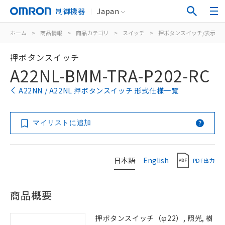
制御機器
Japan
ホーム
>
商品情報
>
商品カテゴリ
>
スイッチ
>
押ボタンスイッチ/表示灯
押ボタンスイッチ
A22NL-BMM-TRA-P202-RC
A22NN / A22NL 押ボタンスイッチ 形式仕様一覧
マイリストに追加
日本語
English
PDF出力
商品概要
押ボタンスイッチ（φ22）, 照光, 樹