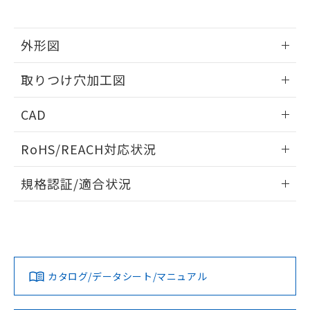
※当社の共同利用者とは、
"個人情報
51物質の非含有証明書（当社基準）
の共同利用に関して"
の「1.共同利
※本証明書は発行日時点で非含有を証明す
用者の範囲」に記載されている法人を
るもので、過去に遡って非含有を証明する
外形図
指します。
ものではありません。
情報更新：2026/05/21
また、RoHS指令のフタル酸エステル類４
取りつけ穴加工図
物質の対応では、対応完了までの期間は出
荷製品に未対応品が混在することから備考
情報更新：2026/05/21
CAD
欄に対応日を記載しておりました。
既に当社にて対応品への在庫切替を完了
ログイン/会員登録いただくと、CADデータをダウンロー
していることから、特段のことがない限
RoHS/REACH対応状況
ドすることができます。
り、2022年1月12日より割愛しておりま
す。
情報更新：2026/7/29
規格認証/適合状況
ログイン/会員登録
EU RoHS
注意事項・凡例
A22NL-BMM-TRA-P100-REについての規格認証/適合状況に
ついては、「カスタマーサポートセンタ お客様相談室」また
は貴社担当オムロン営業員または販売店にお問い合わせくだ
対応状況
対応予定月
※1
※2
さい。
ダウンロードデータをご利用いただく前に、以下を必ずお読
みください。
カタログ/データシート/マニュアル
対応済み
ソフトウェアの使用条件
お問い合わせ