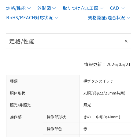
定格/性能
外形図
取りつけ穴加工図
CAD
RoHS/REACH対応状況
規格認証/適合状況
定格/性能
情報更新：2026/05/21
種類
押ボタンスイッチ
胴体形状
丸胴形(φ22/25mm共用)
照光/非照光
照光
操作部
操作部形状
きのこ 中形(φ40mm)
操作部色
赤