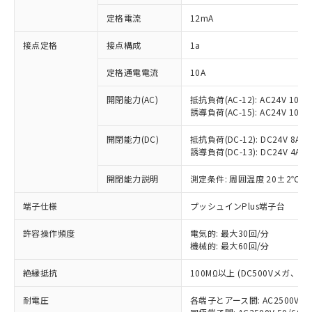
対応済み：EU RoHS指令（10物質）の
定格電流
12mA
非含有に対応した製品が提供可能な商品で
す。
接点定格
接点構成
1a
対応予定：EU RoHS指令（10物質）の非含
ご利用条件
有に対応した製品に切り替える予定のある
定格通電電流
10A
商品です。
対応予定なし：EU RoHS指令（10物質）の
開閉能力(AC)
抵抗負荷(AC-12): AC24V 10A/A
以下の条件をお読みいただき、同意のうえ
非含有に非対応の商品で、対応品を出す予
誘導負荷(AC-15): AC24V 10A/AC
ご利用ください。
定はありません。
調査・確認中：EU RoHS指令（10物質）の
開閉能力(DC)
抵抗負荷(DC-12): DC24V 8A/DC
本サービスは、当社制御機器事業取扱
※1 中国RoHS○×表
誘導負荷(DC-13): DC24V 4A/DC
非含有の対応状況を調査中または確認中の
商品の当社在庫状況および標準価格
商品です。
(税抜)を提供させていただくもので
開閉能力説明
測定条件: 周囲温度 20±2℃、
「○」：最大均質材料含有率が中国RoHSの
非該当品：ライセンス料など無形物で、有
す。
基準値以下であることを示します。
害物質有無と関係のない商品です。
当社制御機器事業取扱商品の中には、
端子仕様
プッシュインPlus端子台
「×」：最大均質材料含有率が中国RoHSの
仕入先様の事情により、非含有部品として
本サービスの対象外となる商品もある
基準値を超えていることを示します。
いたものが、含有品と判明した場合などや
当社は、これら貴社製品のうち、外国
ことをご了承ください。
許容操作頻度
電気的: 最大30回/分
「－」：未確認です。当社販売部門へお問
むを得ず変更することがあります。
為替および外国貿易法に定める商品
機械的: 最大60回/分
在庫状況および標準価格照会結果は、
い合わせください。
（以下｢規制貨物等」という）を輸出
記載している更新日時点での社内デー
*EU RoHS指令（10物質）：
または国外への提供する場合は、日本
絶縁抵抗
100MΩ以上 (DC500Vメガ、
記
タに基づき作成されるものであり、閲
説明
鉛(Pb) 1000ppm以下、 水銀(Hg) 1000ppm以下、 カド
*中国RoHS10物質の基準値 (GB/T26572)：
国政府の輸出許可(または役務取引許
号
覧された時点での実際の在庫および標
ミウム(Cd) 100ppm以下、
Pb(鉛) :1000ppm、 Hg(水銀) : 1000ppm、 Cd(カドミウ
耐電圧
各端子とアース間: AC2500V 50/
可)を取得するなどの必要な手続きを
六価クロム(Cr(Ⅵ)) 1000ppm以下、ポリ臭化ビフェニル
ム) : 100ppm、
準価格とは異なる場合があることをご