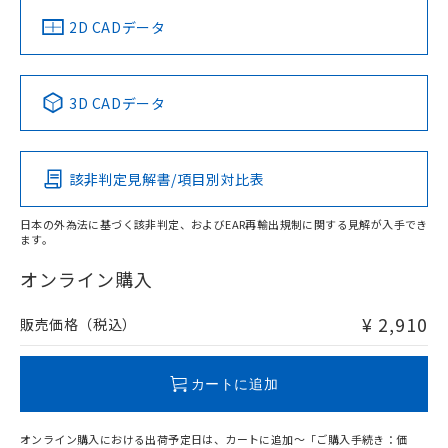
中国 RoHS
注意事項・凡例
2D CADデータ
中国 RoHS表
※1 ※2
3D CADデータ
Pb
Hg
Cd
Cr(VI)
該非判定見解書/項目別対比表
O
O
O
O
日本の外為法に基づく該非判定、およびEAR再輸出規制に関する見解が入手でき
ます。
"対応済み"や非含有の記載がされた商品であっても、流通
在庫等で未対応品が混在する可能性があります。
オンライン購入
非含有品が必要な際は、弊社営業部門もしくは販売店へお
問い合わせください。
¥ 2,910
販売価格（税込）
この製品のRoHS/REACH対応状況ページへ
カートに追加
オンライン購入における出荷予定日は、カートに追加～「ご購入手続き：価