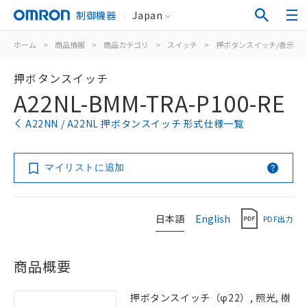
制御機器
Japan
ホーム
>
商品情報
>
商品カテゴリ
>
スイッチ
>
押ボタンスイッチ/表示灯
押ボタンスイッチ
A22NL-BMM-TRA-P100-RE
A22NN / A22NL 押ボタンスイッチ 形式仕様一覧
マイリストに追加
日本語
English
PDF出力
商品概要
押ボタンスイッチ（φ22）, 照光, 樹