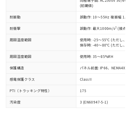
類(PBB) 1000ppm以下、ポリ臭化ジフェニルエーテル類
同極端子間: AC2500V 50/60
Cr(Ⅵ)(六価クロム) : 1000ppm、 PBBs(ポリ臭化ビフェ
とります。
了承ください。
(PBDE) 1000ppm以下、フタル酸ビス(2-エチルヘキシ
○
一定数以上の在庫あり
ニル類) : 1000ppm、 PBDEs(ポリ臭化ジフェニルエーテ
(初期値)
当社は規制貨物を破棄する場合は、完
ル) (DEHP)(別名：DOP) 1000ppm以下、フタル酸ブチ
正式な納期状況および標準価格はお客
ル類) : 1000ppm、
ルベンジル（BBP） 1000ppm以下、フタル酸ジブチル
全に破砕するなど、違法に輸出されな
DBP(フタル酸ジブチル) : 1000ppm、 DIBP(フタル酸ジ
様のお取引先、またはお客様担当のオ
耐振動
誤動作: 10～55Hz 複振幅 1.
（DBP） 1000ppm以下、フタル酸ジイソブチル
イソブチル) : 1000ppm、 BBP(フタル酸ブチルベンジ
△
一定数には満たないが在庫あり
いよう必要な手段を講じます。
ムロン制御機器販売店・当社販売員に
(DIBP) 1000ppm以下
ル) : 1000ppm、
当社は貴社製品を、核兵器、ミサイ
但し、RoHS指令で産業用監視および制御機器に対する
DEHP(フタル酸ビス(2-エチルヘキシル)) : 1000ppm
ご相談ください。
2
耐衝撃
誤動作: 最大1000m/s
(接点開
適用除外項目は除く。
ル、化学兵器、生物兵器またはその他
－
在庫なし(最新の在庫状況につ
オムロン制御機器販売店や当社販売拠
フタル酸エステル類の４物質については閾値を超える意
武器並びにこれらの製造装置等に一切
いては、お客様のお取引先、ま
周囲温度範囲
図的な使用がないことを確認しています。
使用時: -25～55℃ (ただし
点は「
販売ネットワーク
」をご確認
※2 環境保護使用期限
使用いたしません。
保存時: -40～80℃ (ただし
たはお客様担当のオムロン制御
ください。
当社は、貴社製品を第三者に販売する
機器販売店・当社販売員にご確
在庫状況および標準価格結果を当社の
※2 対応予定月
「ｅ」：有害物質（10物質）のすべてが基
周囲湿度範囲
使用時: 35～85%RH
場合は、上記1、2および3の内容を当
認ください)
事前の承諾なく第三者に漏洩または開
準値以下であることを示します。
該第三者に通知します。また当社は、
示しないようお願いします。
保護構造
パネル前面: IP66、NEMA4X, N
部品在庫の切り替え状況などにより、予定
「10」：通常の使用状況下において有害物
販売先および販売に係わる関係者が違
マイパーツ機能（部品リスト作成サー
空
受注生産機種、また在庫状況の
月が前後することがあります。
質が外部に漏えいし、環境に深刻な影響を
法に輸出するおそれがある場合は、取
ビス）をご利用いただくには、I-Web
白
情報を公開していない機種
感電保護クラス
Class II
及ぼさない年数を意味します。
り引きをいたしません。
メンバーズにご登録されている必要が
「－」：未確認です。当社販売部門へお問
あります。
PTI（トラッキング特性）
175
い合わせください。
お客様が当ウェブサイト上で当社にご
※3 非含有証明書ダウンロード
登録された部品リストについて、当社
汚染度
3 (EN60947-5-1)
および当社の共同利用者が、当社の製
下記の非含有証明書をダウンロードするこ
品・サービスに関するお客様との取
とができます。
合意する
キャンセル
引・商談に必要な範囲で利用すること
をご了承ください。
EU RoHS指令（10物質）の非含有証明書