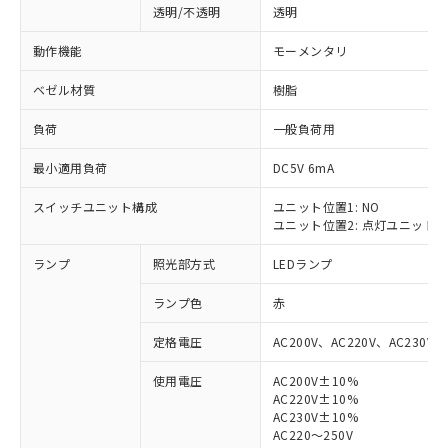
透明/不透明
透明
動作機能
モーメンタリ
ベゼル材質
樹脂
負荷
一般負荷用
最小適用負荷
DC5V 6mA
スイッチユニット構成
ユニット位置1: NO
ユニット位置2: 点灯ユニット
ランプ
照光部方式
LEDランプ
ランプ色
赤
定格電圧
AC200V、AC220V、AC230V、
使用電圧
AC200V±10%
AC220V±10%
※1 対応状況
AC230V±10%
AC220～250V