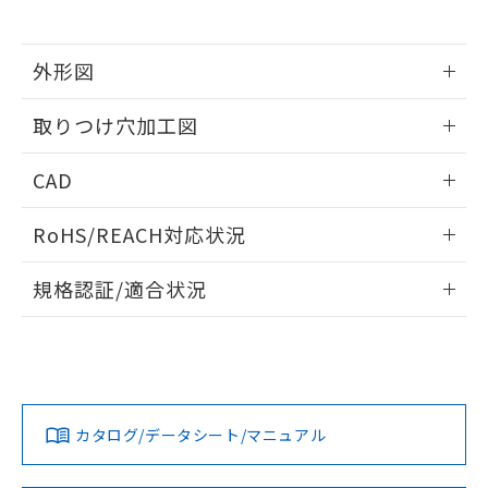
※当社の共同利用者とは、
"個人情報
51物質の非含有証明書（当社基準）
の共同利用に関して"
の「1.共同利
※本証明書は発行日時点で非含有を証明す
用者の範囲」に記載されている法人を
るもので、過去に遡って非含有を証明する
外形図
指します。
ものではありません。
情報更新：2026/05/21
また、RoHS指令のフタル酸エステル類４
取りつけ穴加工図
物質の対応では、対応完了までの期間は出
荷製品に未対応品が混在することから備考
情報更新：2026/05/21
CAD
欄に対応日を記載しておりました。
既に当社にて対応品への在庫切替を完了
ログイン/会員登録いただくと、CADデータをダウンロー
していることから、特段のことがない限
RoHS/REACH対応状況
ドすることができます。
り、2022年1月12日より割愛しておりま
す。
情報更新：2026/7/29
規格認証/適合状況
ログイン/会員登録
EU RoHS
注意事項・凡例
UL認証
CSA認証
CEマーキング
Yes
Yes
Yes
対応状況
対応予定月
※1
※2
ダウンロードデータをご利用いただく前に、以下を必ずお読
みください。
カタログ/データシート/マニュアル
対応済み
ソフトウェアの使用条件
LR型式承認
DNV型式承認
BV型式承認
KR型式承
（イギリス
（ノルウェー
（フランス
（韓国