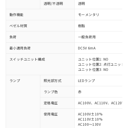
透明/不透明
透明
動作機能
モーメンタリ
ベゼル材質
樹脂
負荷
一般負荷用
最小適用負荷
DC5V 6mA
スイッチユニット構成
ユニット位置1: NO
ユニット位置2: 点灯ユニット
ユニット位置3: NO
ランプ
照光部方式
LEDランプ
ランプ色
赤
定格電圧
AC100V、AC110V、AC120V
使用電圧
AC100V±10%
※1 対応状況
AC110V±10%
AC100～130V