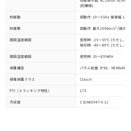
類(PBB) 1000ppm以下、ポリ臭化ジフェニルエーテル類
同極端子間: AC2500V 50/60
Cr(Ⅵ)(六価クロム) : 1000ppm、 PBBs(ポリ臭化ビフェ
とります。
了承ください。
(PBDE) 1000ppm以下、フタル酸ビス(2-エチルヘキシ
○
一定数以上の在庫あり
ニル類) : 1000ppm、 PBDEs(ポリ臭化ジフェニルエーテ
(初期値)
当社は規制貨物を破棄する場合は、完
ル) (DEHP)(別名：DOP) 1000ppm以下、フタル酸ブチ
正式な納期状況および標準価格はお客
ル類) : 1000ppm、
ルベンジル（BBP） 1000ppm以下、フタル酸ジブチル
全に破砕するなど、違法に輸出されな
DBP(フタル酸ジブチル) : 1000ppm、 DIBP(フタル酸ジ
様のお取引先、またはお客様担当のオ
耐振動
誤動作: 10～55Hz 複振幅 1.
（DBP） 1000ppm以下、フタル酸ジイソブチル
イソブチル) : 1000ppm、 BBP(フタル酸ブチルベンジ
△
一定数には満たないが在庫あり
いよう必要な手段を講じます。
ムロン制御機器販売店・当社販売員に
(DIBP) 1000ppm以下
ル) : 1000ppm、
当社は貴社製品を、核兵器、ミサイ
但し、RoHS指令で産業用監視および制御機器に対する
DEHP(フタル酸ビス(2-エチルヘキシル)) : 1000ppm
ご相談ください。
2
耐衝撃
誤動作: 最大1000m/s
(接点開
適用除外項目は除く。
ル、化学兵器、生物兵器またはその他
－
在庫なし(最新の在庫状況につ
オムロン制御機器販売店や当社販売拠
フタル酸エステル類の４物質については閾値を超える意
武器並びにこれらの製造装置等に一切
いては、お客様のお取引先、ま
周囲温度範囲
図的な使用がないことを確認しています。
使用時: -25～55℃ (ただし
点は「
販売ネットワーク
」をご確認
※2 環境保護使用期限
使用いたしません。
保存時: -40～80℃ (ただし
たはお客様担当のオムロン制御
ください。
当社は、貴社製品を第三者に販売する
機器販売店・当社販売員にご確
在庫状況および標準価格結果を当社の
※2 対応予定月
「ｅ」：有害物質（10物質）のすべてが基
周囲湿度範囲
使用時: 35～85%RH
場合は、上記1、2および3の内容を当
認ください)
事前の承諾なく第三者に漏洩または開
準値以下であることを示します。
該第三者に通知します。また当社は、
示しないようお願いします。
保護構造
パネル前面: IP66、NEMA4X, N
部品在庫の切り替え状況などにより、予定
「10」：通常の使用状況下において有害物
販売先および販売に係わる関係者が違
マイパーツ機能（部品リスト作成サー
空
受注生産機種、また在庫状況の
月が前後することがあります。
質が外部に漏えいし、環境に深刻な影響を
法に輸出するおそれがある場合は、取
ビス）をご利用いただくには、I-Web
白
情報を公開していない機種
感電保護クラス
Class II
及ぼさない年数を意味します。
り引きをいたしません。
メンバーズにご登録されている必要が
「－」：未確認です。当社販売部門へお問
あります。
PTI（トラッキング特性）
175
い合わせください。
お客様が当ウェブサイト上で当社にご
※3 非含有証明書ダウンロード
登録された部品リストについて、当社
汚染度
3 (EN60947-5-1)
および当社の共同利用者が、当社の製
下記の非含有証明書をダウンロードするこ
品・サービスに関するお客様との取
とができます。
合意する
キャンセル
引・商談に必要な範囲で利用すること
をご了承ください。
EU RoHS指令（10物質）の非含有証明書