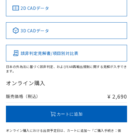
船舶規格）
船舶規格）
船舶規格）
船舶規格
中国 RoHS
注意事項・凡例
2D CADデータ
No
No
No
No
中国 RoHS表
※1 ※2
3D CADデータ
この製品の規格認証/適合状況ページへ
Pb
Hg
Cd
Cr(VI)
その他の認証はこちらのページからご検索ください
該非判定見解書/項目別対比表
O
O
O
O
日本の外為法に基づく該非判定、およびEAR再輸出規制に関する見解が入手でき
ます。
"対応済み"や非含有の記載がされた商品であっても、流通
在庫等で未対応品が混在する可能性があります。
オンライン購入
非含有品が必要な際は、弊社営業部門もしくは販売店へお
問い合わせください。
¥ 2,690
販売価格（税込）
この製品のRoHS/REACH対応状況ページへ
カートに追加
オンライン購入における出荷予定日は、カートに追加～「ご購入手続き：価