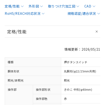
定格/性能
外形図
取りつけ穴加工図
CAD
RoHS/REACH対応状況
規格認証/適合状況
定格/性能
情報更新：2026/05/21
種類
押ボタンスイッチ
胴体形状
丸胴形(φ22/25mm共用)
照光/非照光
照光
操作部
操作部形状
きのこ 中形(φ40mm)
操作部色
赤