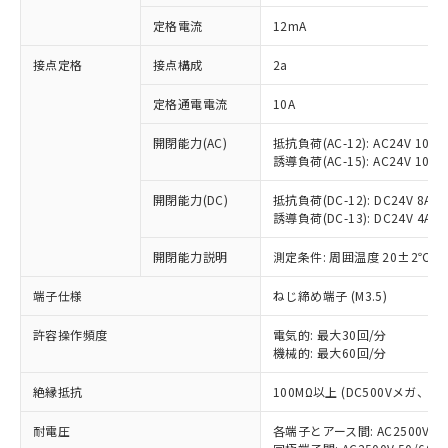
対応済み：EU RoHS指令（10物質）の
定格電流
12mA
非含有に対応した製品が提供可能な商品で
す。
接点定格
接点構成
2a
対応予定：EU RoHS指令（10物質）の非含
ご利用条件
有に対応した製品に切り替える予定のある
定格通電電流
10A
商品です。
対応予定なし：EU RoHS指令（10物質）の
開閉能力(AC)
抵抗負荷(AC-12): AC24V 10A/A
以下の条件をお読みいただき、同意のうえ
非含有に非対応の商品で、対応品を出す予
誘導負荷(AC-15): AC24V 10A/AC
ご利用ください。
定はありません。
調査・確認中：EU RoHS指令（10物質）の
開閉能力(DC)
抵抗負荷(DC-12): DC24V 8A/DC
本サービスは、当社制御機器事業取扱
※1 中国RoHS○×表
誘導負荷(DC-13): DC24V 4A/DC
非含有の対応状況を調査中または確認中の
商品の当社在庫状況および標準価格
商品です。
(税抜)を提供させていただくもので
開閉能力説明
測定条件: 周囲温度 20±2℃、
「○」：最大均質材料含有率が中国RoHSの
非該当品：ライセンス料など無形物で、有
す。
基準値以下であることを示します。
害物質有無と関係のない商品です。
当社制御機器事業取扱商品の中には、
端子仕様
ねじ締め端子 (M3.5)
「×」：最大均質材料含有率が中国RoHSの
仕入先様の事情により、非含有部品として
本サービスの対象外となる商品もある
基準値を超えていることを示します。
いたものが、含有品と判明した場合などや
当社は、これら貴社製品のうち、外国
ことをご了承ください。
許容操作頻度
電気的: 最大30回/分
「－」：未確認です。当社販売部門へお問
むを得ず変更することがあります。
為替および外国貿易法に定める商品
機械的: 最大60回/分
在庫状況および標準価格照会結果は、
い合わせください。
（以下｢規制貨物等」という）を輸出
記載している更新日時点での社内デー
*EU RoHS指令（10物質）：
または国外への提供する場合は、日本
絶縁抵抗
100MΩ以上 (DC500Vメガ、
記
タに基づき作成されるものであり、閲
説明
鉛(Pb) 1000ppm以下、 水銀(Hg) 1000ppm以下、 カド
*中国RoHS10物質の基準値 (GB/T26572)：
国政府の輸出許可(または役務取引許
号
覧された時点での実際の在庫および標
ミウム(Cd) 100ppm以下、
Pb(鉛) :1000ppm、 Hg(水銀) : 1000ppm、 Cd(カドミウ
耐電圧
各端子とアース間: AC2500V 50/
可)を取得するなどの必要な手続きを
六価クロム(Cr(Ⅵ)) 1000ppm以下、ポリ臭化ビフェニル
ム) : 100ppm、
準価格とは異なる場合があることをご