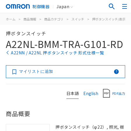
制御機器
Japan
ホーム
>
商品情報
>
商品カテゴリ
>
スイッチ
>
押ボタンスイッチ/表示灯
押ボタンスイッチ
A22NL-BMM-TRA-G101-RD
A22NN / A22NL 押ボタンスイッチ 形式仕様一覧
マイリストに追加
日本語
English
PDF出力
商品概要
押ボタンスイッチ（φ22）, 照光, 樹