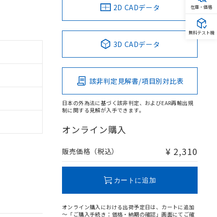
2D CADデータ
在庫・価格
無料テスト機
3D CADデータ
該非判定見解書/項目別対比表
日本の外為法に基づく該非判定、およびEAR再輸出規
制に関する見解が入手できます。
オンライン購入
¥ 2,310
販売価格（税込）
カートに追加
オンライン購入における出荷予定日は、カートに追加
～「ご購入手続き：価格・納期の確認」画面にてご確