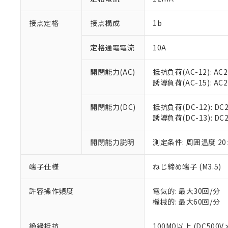
「×」：最大均質
本サービスは
当社は、これ
*EU RoHS指令（10物
「－」：未確認で
鉛(Pb) 1000ppm以下、
接点定格
接点構成
1b
くものです。
う）を輸出ま
記
説明
六価クロム(Cr(Ⅵ)) 1
当社制御機器
などの必要な
フタル酸ビス(2-エチルヘ
号
*中国RoHS10物質の基準値 
ル（DBP） 1000ppm
在庫状況およ
当社は規制貨
定格通電電流
10A
Pb(鉛) :1000ppm、 Hg
但し、RoHS指令で産
のであり、閲
ます。
Cr(Ⅵ)(六価クロム) : 
フタル酸エステル類の４
○
一定数以
DBP(フタル酸ジブチル) :
い。
当社は貴社製
開閉能力(AC)
抵抗負荷(AC-12): AC24
DEHP(フタル酸ビス(2-エ
正式な納期状
置等に一切使
誘導負荷(AC-15): AC24V
当社販売員に
※2 対応予定月
△
一定数に
当社は、貴社
オムロン制御
また当社は、
※2 環境保護使
開閉能力(DC)
抵抗負荷(DC-12): DC24
在庫状況およ
部品在庫の切り替
たしません。
－
在庫なし
誘導負荷(DC-13): DC24
す。
「ｅ」：有害物質
機器販売
マイパーツ機
「10」：通常の
ている必要が
開閉能力説明
測定条件: 周囲温度 2
味します。
空
受注生産
お客様が当ウ
※3 非含有証明
「－」：未確認で
白
が、当社の製
端子仕様
ねじ締め端子 (M3.5)
さい。
下記の非含有証明
※当社の共同
許容操作頻度
電気的: 最大30回/分
いる法人を指
EU RoHS指令（
機械的: 最大60回/分
51物質の非含有証
※本証明書は発行
絶縁抵抗
100MΩ以上 (DC5