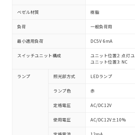
ベゼル材質
樹脂
負荷
一般負荷用
最小適用負荷
DC5V 6mA
スイッチユニット構成
ユニット位置2: 点灯
ユニット位置3: NC
ランプ
照光部方式
LEDランプ
※1 対応状況
ランプ色
赤
対応済み：EU
対応予定：EU R
対応予定なし：EU
定格電圧
AC/DC12V
調査・確認中：EU
ご利用条件
非該当品：ライセ
使用電圧
AC/DC12V±10%
※1 中国RoHS
仕入先様の事情に
があります。
以下の条件をお読
定格電流
12mA
「○」：最大均質