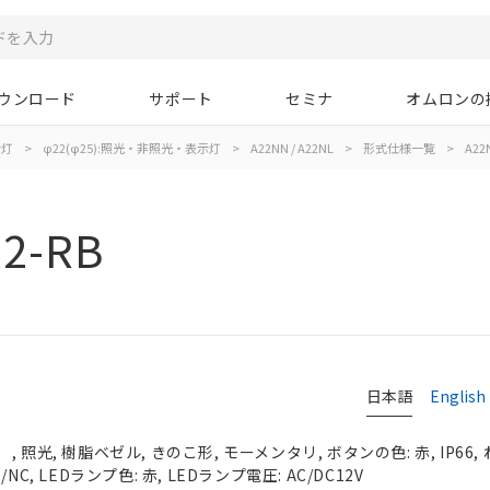
ウンロード
サポート
セミナ
オムロンの
示灯
>
φ22(φ25):照光・非照光・表示灯
>
A22NN / A22NL
>
形式仕様一覧
>
A22
2-RB
日本語
English
 照光, 樹脂ベゼル, きのこ形, モーメンタリ, ボタンの色: 赤, IP66,
C, LEDランプ色: 赤, LEDランプ電圧: AC/DC12V