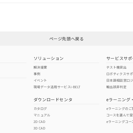
CCC認証
電波法
みください。
Yes
N/A
非含有証明書
※3
ページ先頭へ戻る
ダウンロードはこちら
型式承認
NK型式承認
ABS型式承認
韓国
（日本
（アメリカ
ソリューション
サービスサポ
舶規格）
船舶規格）
船舶規格）
解決提案
テスト機貸出
事例
ロボティクスサ
No
No
イベント
日本語相談窓口
現場データ活用サービスi-BELT
輸出該非判定
I)
PBBs
PBDEs
DBP
ダウンロードセンタ
eラーニング
この製品の規格認証/適合
その他の認証はこちらのページからご
カタログ
eラーニングのご
マニュアル
コースを選んで受
O
O
O
2D CAD
eラーニングコー
3D CAD