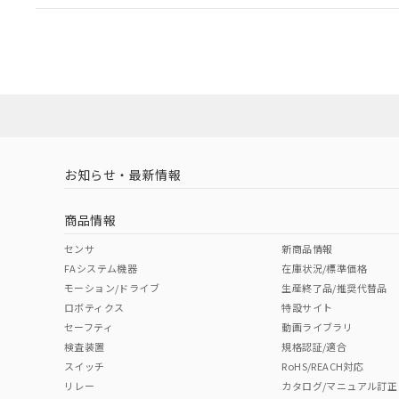
EU RoHS
注意事項・凡例
UL認証
CSA認証
CEマーキング
ダウンロードデータをご利用いただく前に、以下を必ずお読
Yes
Yes
Yes
対応状況
対応予定月
※1
※2
ソフトウェアの使用条件
対応済み
LR型式承認
DNV型式承認
BV型式承認
KR
（イギリス
（ノルウェー
（フランス
（
お知らせ・最新情報
中国 RoHS
注意事項・凡例
船舶規格）
船舶規格）
船舶規格）
船
商品情報
No
No
No
No
中国 RoHS表
※1 ※2
センサ
新商品情報
FAシステム機器
在庫状況/標準価格
Pb
Hg
Cd
Cr(V
モーション/ドライブ
生産終了品/推奨代替品
ロボティクス
特設サイト
セーフティ
動画ライブラリ
検査装置
規格認証/適合
X
O
O
O
スイッチ
RoHS/REACH対応
リレー
カタログ/マニュアル訂正