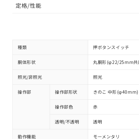
定格/性能
種類
押ボタンスイッチ
胴体形状
丸胴形(φ22/25mm共
照光/非照光
照光
操作部
操作部形状
きのこ 中形(φ40mm)
操作部色
赤
透明/不透明
透明
動作機能
モーメンタリ