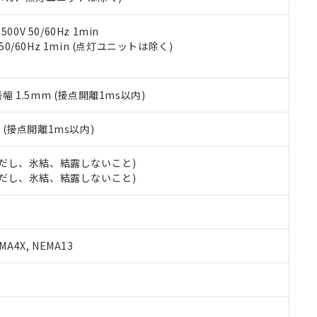
令のフタル酸エステル類４物質の対応では、対応完了までの期間は出
備考欄に対応日を記載しておりました。
品への在庫切替を完了していることから、特段のことがない限り、20
0V 50/60Hz 1min
す。
 50/60Hz 1min (点灯ユニットは除く)
振幅 1.5mm (接点開離1ms以内)
2
(接点開離1ms以内)
 (ただし、氷結、結露しないこと)
 (ただし、氷結、結露しないこと)
A4X, NEMA13