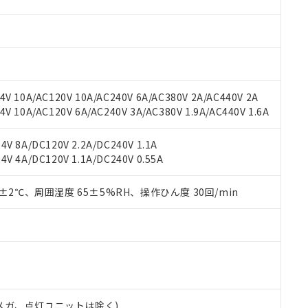
材料含有率が中国RoHSの基準値を超えていることを示します。
、当社制御機器事業取扱商品の当社在庫状況および標準価格(税抜)
ら貴社製品のうち、外国為替および外国貿易法に定める商品（以下｢
質）：
す。当社販売部門へお問い合わせください。
 水銀(Hg) 1000ppm以下、 カドミウム(Cd) 100ppm以下、
たは国外への提供する場合は、日本国政府の輸出許可(または役務取
000ppm以下、ポリ臭化ビフェニル類(PBB) 1000ppm以下、ポリ臭化ジフェニルエーテル類(P
事業取扱商品の中には、本サービスの対象外となる商品もあること
手続きをとります。
キシル) (DEHP)(別名：DOP) 1000ppm以下、フタル酸ブチルベンジル（BBP） 100
(GB/T26572)：
以下、フタル酸ジイソブチル (DIBP) 1000ppm以下
び標準価格照会結果は、記載している更新日時点での社内データに
物を破棄する場合は、完全に破砕するなど、違法に輸出されないよ
(水銀) : 1000ppm、 Cd(カドミウム) : 100ppm、
業用監視および制御機器に対する適用除外項目は除く。
覧された時点での実際の在庫および標準価格とは異なる場合がある
1000ppm、 PBBs(ポリ臭化ビフェニル類) : 1000ppm、 PBDEs(ポリ臭化ジフェニルエーテル類
物質については閾値を超える意図的な使用がないことを確認しています。
上の在庫あり
 1000ppm、 DIBP(フタル酸ジイソブチル) : 1000ppm、 BBP(フタル酸ブチルベンジル) :
品を、核兵器、ミサイル、化学兵器、生物兵器またはその他武器並
V 10A/AC120V 10A/AC240V 6A/AC380V 2A/AC440V 2A
チルヘキシル)) : 1000ppm
況および標準価格はお客様のお取引先、またはお客様担当のオムロ
用いたしません。
 10A/AC120V 6A/AC240V 3A/AC380V 1.9A/AC440V 1.6A
ご相談ください。
は満たないが在庫あり
製品を第三者に販売する場合は、上記1、2および3の内容を当該第
機器販売店や当社販売拠点は「
販売ネットワーク
」をご確認くだ
販売先および販売に係わる関係者が違法に輸出するおそれがある場
用期限
V 8A/DC120V 2.2A/DC240V 1.1A
び標準価格結果を当社の事前の承諾なく第三者に漏洩または開示し
え状況などにより、予定月が前後することがあります。
(最新の在庫状況については、お客様のお取引先、またはお客様担当
V 4A/DC120V 1.1A/DC240V 0.55A
（10物質）のすべてが基準値以下であることを示します。
店・当社販売員にご確認ください)
能（部品リスト作成サービス）をご利用いただくには、I-Webメン
使用状況下において有害物質が外部に漏えいし、環境に深刻な影響を
あります。
0±2℃、周囲湿度 65±5%RH、操作ひん度 30回/min
機種、また在庫状況の情報を公開していない機種
ェブサイト上で当社にご登録された部品リストについて、当社およ
書ダウンロード
す。当社販売部門へお問い合わせください。
品・サービスに関するお客様との取引・商談に必要な範囲で利用す
合意する
キャンセル
書をダウンロードすることができます。
利用者とは、
"個人情報の共同利用に関して"
の「1.共同利用者の
します。
10物質）の非含有証明書
明書（当社基準）
日時点で非含有を証明するもので、過去に遡って非含有を証明するも
00Vメガ、点灯ユニットは除く)