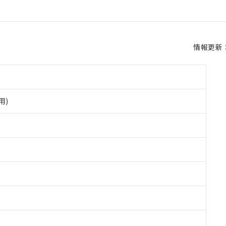
情報更新：2
用)