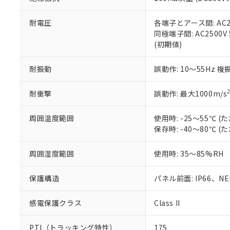
また、RoHS指
混在することから
既に当社にて対応
耐電圧
各端子とアース間: AC250
り割愛しておりま
同極端子間: AC2500V
(初期値)
耐振動
誤動作: 10～55Hz 複
耐衝撃
誤動作: 最大1000m/s
周囲温度範囲
使用時: -25～55℃
保存時: -40～80℃
周囲湿度範囲
使用時: 35～85%RH
保護構造
パネル前面: IP66、NEM
感電保護クラス
Class II
PTI（トラッキング特性）
175