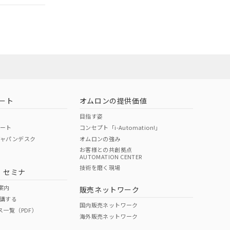
ート
オムロンの提供価値
目指す姿
ポート
コンセプト「i-Automation!」
ジャパンデスク
オムロンの強み
お客様との共創拠点
AUTOMATION CENTER
DIBP
BBP
DEHP
環境保護
技術を磨く現場
・セミナ
状況ページへ
使用期限
検索ください
案内
販売ネットワーク
講する
O
O
O
10
国内販売ネットワーク
ス一覧（PDF）
海外販売ネットワーク