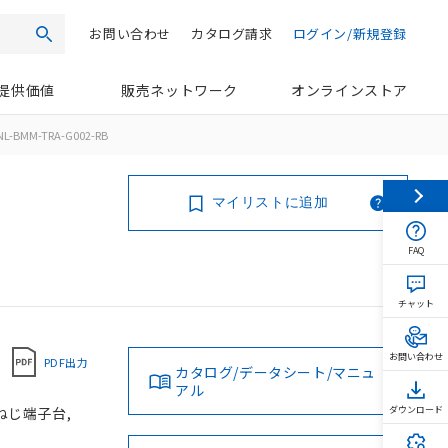
お問い合わせ
カタログ請求
ログイン/新規登録
検索
提供価値
販売ネットワーク
オンラインストア
NL-BMM-TRA-G002-RB
マイリストに追加
FAQ
チャット
お問い合わせ
PDF出力
カタログ/データシート/マニュ
アル
 ねじ端子台,
ダウンロード