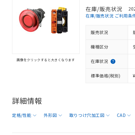
在庫/販売状況
20
在庫/販売状況 ご利用条
販売状況
機種区分
画像をクリックすると大きくなります
在庫状況
標準価格(税別)
詳細情報
定格/性能
外形図
取りつけ穴加工図
CAD