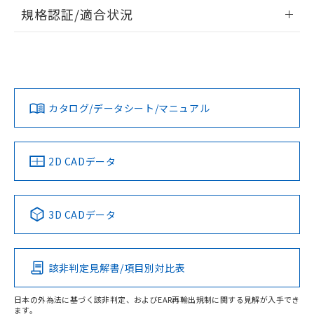
情報更新：2026/7/29
規格認証/適合状況
ログイン/会員登録
EU RoHS
注意事項・凡例
A22NL-BMM-TOA-P102-ODについての規格認証/適合状況に
ついては、「カスタマーサポートセンタ お客様相談室」また
は貴社担当オムロン営業員または販売店にお問い合わせくだ
対応状況
対応予定月
※1
※2
さい。
ダウンロードデータをご利用いただく前に、以下を必ずお読
みください。
カタログ/データシート/マニュアル
対応済み
ソフトウェアの使用条件
お問い合わせ
中国 RoHS
注意事項・凡例
2D CADデータ
中国 RoHS表
※1 ※2
3D CADデータ
Pb
Hg
Cd
Cr(VI)
該非判定見解書/項目別対比表
O
O
O
O
日本の外為法に基づく該非判定、およびEAR再輸出規制に関する見解が入手でき
ます。