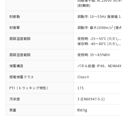
同極端子間: AC2500V 50/60
為替および外国貿易法に定める商品
在庫状況および標準価格照会結果は、
い合わせください。
(初期値)
（以下｢規制貨物等」という）を輸出
記載している更新日時点での社内デー
*EU RoHS指令（10物質）：
または国外への提供する場合は、日本
記
タに基づき作成されるものであり、閲
説明
鉛(Pb) 1000ppm以下、 水銀(Hg) 1000ppm以下、 カド
耐振動
誤動作: 10～55Hz 複振幅 1.
*中国RoHS10物質の基準値 (GB/T26572)：
国政府の輸出許可(または役務取引許
号
覧された時点での実際の在庫および標
ミウム(Cd) 100ppm以下、
Pb(鉛) :1000ppm、 Hg(水銀) : 1000ppm、 Cd(カドミウ
可)を取得するなどの必要な手続きを
六価クロム(Cr(Ⅵ)) 1000ppm以下、ポリ臭化ビフェニル
ム) : 100ppm、
準価格とは異なる場合があることをご
2
耐衝撃
誤動作: 最大1000m/s
(接点開
類(PBB) 1000ppm以下、ポリ臭化ジフェニルエーテル類
Cr(Ⅵ)(六価クロム) : 1000ppm、 PBBs(ポリ臭化ビフェ
とります。
了承ください。
(PBDE) 1000ppm以下、フタル酸ビス(2-エチルヘキシ
○
一定数以上の在庫あり
ニル類) : 1000ppm、 PBDEs(ポリ臭化ジフェニルエーテ
当社は規制貨物を破棄する場合は、完
ル) (DEHP)(別名：DOP) 1000ppm以下、フタル酸ブチ
正式な納期状況および標準価格はお客
ル類) : 1000ppm、
周囲温度範囲
使用時: -25～55℃ (ただし
ルベンジル（BBP） 1000ppm以下、フタル酸ジブチル
全に破砕するなど、違法に輸出されな
DBP(フタル酸ジブチル) : 1000ppm、 DIBP(フタル酸ジ
保存時: -40～80℃ (ただし
様のお取引先、またはお客様担当のオ
（DBP） 1000ppm以下、フタル酸ジイソブチル
イソブチル) : 1000ppm、 BBP(フタル酸ブチルベンジ
△
一定数には満たないが在庫あり
いよう必要な手段を講じます。
ムロン制御機器販売店・当社販売員に
(DIBP) 1000ppm以下
ル) : 1000ppm、
当社は貴社製品を、核兵器、ミサイ
但し、RoHS指令で産業用監視および制御機器に対する
周囲湿度範囲
使用時: 35～85%RH
DEHP(フタル酸ビス(2-エチルヘキシル)) : 1000ppm
ご相談ください。
適用除外項目は除く。
ル、化学兵器、生物兵器またはその他
－
在庫なし(最新の在庫状況につ
オムロン制御機器販売店や当社販売拠
フタル酸エステル類の４物質については閾値を超える意
保護構造
パネル前面: IP66、NEMA4X, N
武器並びにこれらの製造装置等に一切
いては、お客様のお取引先、ま
図的な使用がないことを確認しています。
点は「
販売ネットワーク
」をご確認
※2 環境保護使用期限
使用いたしません。
たはお客様担当のオムロン制御
ください。
感電保護クラス
Class II
当社は、貴社製品を第三者に販売する
機器販売店・当社販売員にご確
在庫状況および標準価格結果を当社の
※2 対応予定月
「ｅ」：有害物質（10物質）のすべてが基
場合は、上記1、2および3の内容を当
認ください)
事前の承諾なく第三者に漏洩または開
PTI（トラッキング特性）
175
準値以下であることを示します。
該第三者に通知します。また当社は、
示しないようお願いします。
部品在庫の切り替え状況などにより、予定
「10」：通常の使用状況下において有害物
販売先および販売に係わる関係者が違
マイパーツ機能（部品リスト作成サー
空
受注生産機種、また在庫状況の
汚染度
3 (EN60947-5-1)
月が前後することがあります。
質が外部に漏えいし、環境に深刻な影響を
法に輸出するおそれがある場合は、取
ビス）をご利用いただくには、I-Web
白
情報を公開していない機種
及ぼさない年数を意味します。
り引きをいたしません。
メンバーズにご登録されている必要が
質量
約65g
「－」：未確認です。当社販売部門へお問
あります。
い合わせください。
お客様が当ウェブサイト上で当社にご
※3 非含有証明書ダウンロード