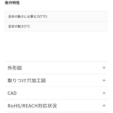
登録された部品リストについて、当社
動作特性
および当社の共同利用者が、当社の製
下記の非含有証明書をダウンロードするこ
品・サービスに関するお客様との取
とができます。
合意する
キャンセル
引・商談に必要な範囲で利用すること
全体の動きに必要な力(TTF)
をご了承ください。
EU RoHS指令（10物質）の非含有証明書
全体の動き(TT)
※当社の共同利用者とは、
"個人情報
51物質の非含有証明書（当社基準）
の共同利用に関して"
の「1.共同利
※本証明書は発行日時点で非含有を証明す
用者の範囲」に記載されている法人を
るもので、過去に遡って非含有を証明する
指します。
ものではありません。
また、RoHS指令のフタル酸エステル類４
物質の対応では、対応完了までの期間は出
荷製品に未対応品が混在することから備考
外形図
欄に対応日を記載しておりました。
既に当社にて対応品への在庫切替を完了
情報更新：2026/05/21
していることから、特段のことがない限
取りつけ穴加工図
り、2022年1月12日より割愛しておりま
す。
情報更新：2026/05/21
CAD
ログイン/会員登録いただくと、CADデータをダウンロー
RoHS/REACH対応状況
ドすることができます。