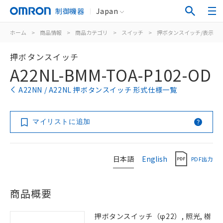
制御機器
Japan
ホーム
>
商品情報
>
商品カテゴリ
>
スイッチ
>
押ボタンスイッチ/表示灯
押ボタンスイッチ
A22NL-BMM-TOA-P102-OD
A22NN / A22NL 押ボタンスイッチ 形式仕様一覧
マイリストに追加
日本語
English
PDF出力
商品概要
押ボタンスイッチ（φ22）, 照光, 樹