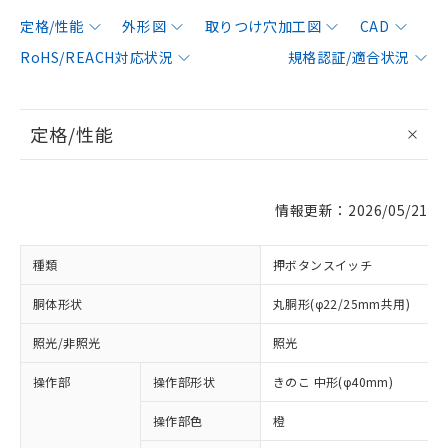
定格/性能
外形図
取りつけ穴加工図
CAD
RoHS/REACH対応状況
規格認証/適合状況
定格/性能
情報更新：2026/05/21
種類
押ボタンスイッチ
胴体形状
丸胴形(φ22/25mm共用)
照光/非照光
照光
操作部
操作部形状
きのこ 中形(φ40mm)
操作部色
橙