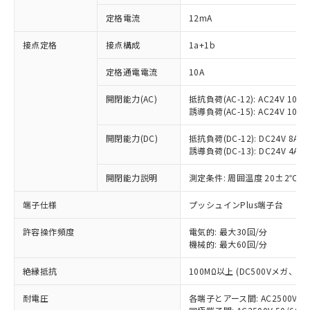
定格電流
12mA
接点定格
接点構成
1a+1b
※1 対応状況
定格通電電流
10A
対応済み：EU RoHS指令（10物質）の
非含有に対応した製品が提供可能な商品で
開閉能力(AC)
抵抗負荷(AC-12): AC24V 10A/A
す。
誘導負荷(AC-15): AC24V 10A/AC
対応予定：EU RoHS指令（10物質）の非含
ご利用条件
有に対応した製品に切り替える予定のある
開閉能力(DC)
抵抗負荷(DC-12): DC24V 8A/DC
商品です。
誘導負荷(DC-13): DC24V 4A/DC
対応予定なし：EU RoHS指令（10物質）の
以下の条件をお読みいただき、同意のうえ
開閉能力説明
測定条件: 周囲温度 20±2℃、
非含有に非対応の商品で、対応品を出す予
ご利用ください。
定はありません。
端子仕様
プッシュインPlus端子台
調査・確認中：EU RoHS指令（10物質）の
本サービスは、当社制御機器事業取扱
※1 中国RoHS○×表
非含有の対応状況を調査中または確認中の
商品の当社在庫状況および標準価格
許容操作頻度
電気的: 最大30回/分
商品です。
(税抜)を提供させていただくもので
機械的: 最大60回/分
「○」：最大均質材料含有率が中国RoHSの
非該当品：ライセンス料など無形物で、有
す。
基準値以下であることを示します。
害物質有無と関係のない商品です。
絶縁抵抗
100MΩ以上 (DC500Vメガ、
当社制御機器事業取扱商品の中には、
「×」：最大均質材料含有率が中国RoHSの
仕入先様の事情により、非含有部品として
本サービスの対象外となる商品もある
基準値を超えていることを示します。
いたものが、含有品と判明した場合などや
当社は、これら貴社製品のうち、外国
耐電圧
各端子とアース間: AC2500V 50/
ことをご了承ください。
「－」：未確認です。当社販売部門へお問
むを得ず変更することがあります。