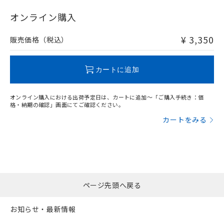
"対応済み"や非含有の記載がされた商品であっても、流通
在庫等で未対応品が混在する可能性があります。
オンライン購入
非含有品が必要な際は、弊社営業部門もしくは販売店へお
問い合わせください。
¥ 3,350
販売価格（税込）
この製品のRoHS/REACH対応状況ページへ
カートに追加
オンライン購入における出荷予定日は、カートに追加～「ご購入手続き：価
格・納期の確認」画面にてご確認ください。
カートをみる
ページ先頭へ戻る
お知らせ・最新情報