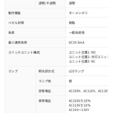
透明/不透明
透明
動作機能
モーメンタリ
ベゼル材質
樹脂
負荷
一般負荷用
最小適用負荷
DC5V 6mA
スイッチユニット構成
ユニット位置1: NO
ユニット位置2: 点灯ユニット
ユニット位置3: NC
ランプ
照光部方式
LEDランプ
ランプ色
橙
定格電圧
AC100V、AC110V、AC120V
使用電圧
AC100V±10%
AC110V±10%
AC100～130V