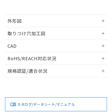
EU RoHS指令（10物質）の非含有証明書
※当社の共同利用者とは、
"個人情報
51物質の非含有証明書（当社基準）
の共同利用に関して"
の「1.共同利
※本証明書は発行日時点で非含有を証明す
用者の範囲」に記載されている法人を
るもので、過去に遡って非含有を証明する
指します。
外形図
ものではありません。
また、RoHS指令のフタル酸エステル類４
情報更新：2026/05/21
取りつけ穴加工図
物質の対応では、対応完了までの期間は出
荷製品に未対応品が混在することから備考
情報更新：2026/05/21
欄に対応日を記載しておりました。
CAD
既に当社にて対応品への在庫切替を完了
していることから、特段のことがない限
ログイン/会員登録いただくと、CADデータをダウンロー
RoHS/REACH対応状況
り、2022年1月12日より割愛しておりま
ドすることができます。
す。
情報更新：2026/7/29
規格認証/適合状況
ログイン/会員登録
EU RoHS
注意事項・凡例
A22NL-BMM-TOA-P101-OEについての規格認証/適合状況に
ついては、「カスタマーサポートセンタ お客様相談室」また
は貴社担当オムロン営業員または販売店にお問い合わせくだ
対応状況
対応予定月
※1
※2
さい。
ダウンロードデータをご利用いただく前に、以下を必ずお読
みください。
カタログ/データシート/マニュアル
対応済み
ソフトウェアの使用条件
お問い合わせ