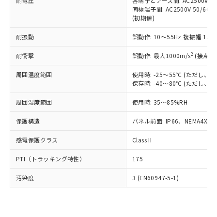
準価格とは異なる場合があることをご
耐電圧
各端子とアース間: AC2500V 50/
類(PBB) 1000ppm以下、ポリ臭化ジフェニルエーテル類
Cr(Ⅵ)(六価クロム) : 1000ppm、 PBBs(ポリ臭化ビフェ
とります。
同極端子間: AC2500V 50/60
了承ください。
(PBDE) 1000ppm以下、フタル酸ビス(2-エチルヘキシ
○
一定数以上の在庫あり
ニル類) : 1000ppm、 PBDEs(ポリ臭化ジフェニルエーテ
当社は規制貨物を破棄する場合は、完
(初期値)
ル) (DEHP)(別名：DOP) 1000ppm以下、フタル酸ブチ
正式な納期状況および標準価格はお客
ル類) : 1000ppm、
ルベンジル（BBP） 1000ppm以下、フタル酸ジブチル
全に破砕するなど、違法に輸出されな
DBP(フタル酸ジブチル) : 1000ppm、 DIBP(フタル酸ジ
様のお取引先、またはお客様担当のオ
（DBP） 1000ppm以下、フタル酸ジイソブチル
イソブチル) : 1000ppm、 BBP(フタル酸ブチルベンジ
△
一定数には満たないが在庫あり
耐振動
誤動作: 10～55Hz 複振幅 1.
いよう必要な手段を講じます。
ムロン制御機器販売店・当社販売員に
(DIBP) 1000ppm以下
ル) : 1000ppm、
当社は貴社製品を、核兵器、ミサイ
但し、RoHS指令で産業用監視および制御機器に対する
DEHP(フタル酸ビス(2-エチルヘキシル)) : 1000ppm
ご相談ください。
2
耐衝撃
適用除外項目は除く。
誤動作: 最大1000m/s
(接点開
ル、化学兵器、生物兵器またはその他
－
在庫なし(最新の在庫状況につ
オムロン制御機器販売店や当社販売拠
フタル酸エステル類の４物質については閾値を超える意
武器並びにこれらの製造装置等に一切
いては、お客様のお取引先、ま
図的な使用がないことを確認しています。
点は「
販売ネットワーク
」をご確認
周囲温度範囲
使用時: -25～55℃ (ただし
※2 環境保護使用期限
使用いたしません。
たはお客様担当のオムロン制御
ください。
保存時: -40～80℃ (ただし
当社は、貴社製品を第三者に販売する
機器販売店・当社販売員にご確
在庫状況および標準価格結果を当社の
※2 対応予定月
「ｅ」：有害物質（10物質）のすべてが基
場合は、上記1、2および3の内容を当
認ください)
事前の承諾なく第三者に漏洩または開
周囲湿度範囲
使用時: 35～85%RH
準値以下であることを示します。
該第三者に通知します。また当社は、
示しないようお願いします。
部品在庫の切り替え状況などにより、予定
「10」：通常の使用状況下において有害物
販売先および販売に係わる関係者が違
保護構造
パネル前面: IP66、NEMA4X, N
マイパーツ機能（部品リスト作成サー
空
受注生産機種、また在庫状況の
月が前後することがあります。
質が外部に漏えいし、環境に深刻な影響を
法に輸出するおそれがある場合は、取
ビス）をご利用いただくには、I-Web
白
情報を公開していない機種
及ぼさない年数を意味します。
り引きをいたしません。
感電保護クラス
Class II
メンバーズにご登録されている必要が
「－」：未確認です。当社販売部門へお問
あります。
い合わせください。
PTI（トラッキング特性）
175
お客様が当ウェブサイト上で当社にご
※3 非含有証明書ダウンロード
登録された部品リストについて、当社
汚染度
3 (EN60947-5-1)
および当社の共同利用者が、当社の製
下記の非含有証明書をダウンロードするこ
品・サービスに関するお客様との取
とができます。
合意する
キャンセル
引・商談に必要な範囲で利用すること
をご了承ください。