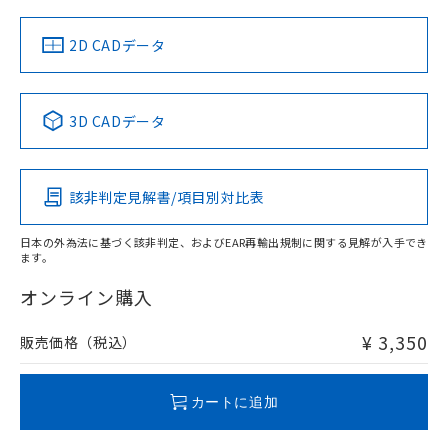
中国 RoHS
注意事項・凡例
2D CADデータ
中国 RoHS表
※1 ※2
3D CADデータ
Pb
Hg
Cd
Cr(VI)
該非判定見解書/項目別対比表
O
O
O
O
日本の外為法に基づく該非判定、およびEAR再輸出規制に関する見解が入手でき
ます。
"対応済み"や非含有の記載がされた商品であっても、流通
在庫等で未対応品が混在する可能性があります。
オンライン購入
非含有品が必要な際は、弊社営業部門もしくは販売店へお
問い合わせください。
¥ 3,350
販売価格（税込）
この製品のRoHS/REACH対応状況ページへ
カートに追加