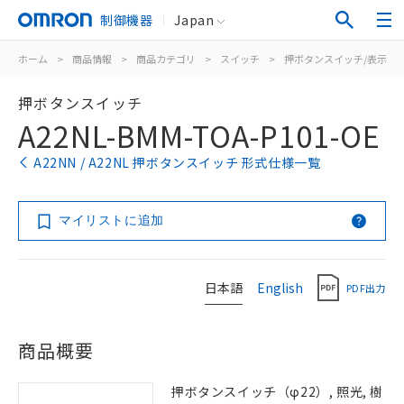
制御機器
Japan
ホーム
>
商品情報
>
商品カテゴリ
>
スイッチ
>
押ボタンスイッチ/表示灯
押ボタンスイッチ
A22NL-BMM-TOA-P101-OE
A22NN / A22NL 押ボタンスイッチ 形式仕様一覧
マイリストに追加
日本語
English
PDF出力
商品概要
押ボタンスイッチ（φ22）, 照光, 樹