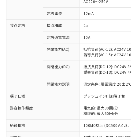
AC220～250V
対応済み：EU RoHS指令（10物質）の
非含有に対応した製品が提供可能な商品で
定格電流
12mA
す。
対応予定：EU RoHS指令（10物質）の非含
接点定格
接点構成
2a
ご利用条件
有に対応した製品に切り替える予定のある
定格通電電流
10A
商品です。
対応予定なし：EU RoHS指令（10物質）の
以下の条件をお読みいただき、同意のうえ
開閉能力(AC)
抵抗負荷(AC-12): AC24V 10A/A
非含有に非対応の商品で、対応品を出す予
誘導負荷(AC-15): AC24V 10A/AC
ご利用ください。
定はありません。
調査・確認中：EU RoHS指令（10物質）の
本サービスは、当社制御機器事業取扱
開閉能力(DC)
抵抗負荷(DC-12): DC24V 8A/DC
※1 中国RoHS○×表
非含有の対応状況を調査中または確認中の
誘導負荷(DC-13): DC24V 4A/DC
商品の当社在庫状況および標準価格
商品です。
(税抜)を提供させていただくもので
「○」：最大均質材料含有率が中国RoHSの
非該当品：ライセンス料など無形物で、有
開閉能力説明
測定条件: 周囲温度 20±2℃、
す。
基準値以下であることを示します。
害物質有無と関係のない商品です。
当社制御機器事業取扱商品の中には、
「×」：最大均質材料含有率が中国RoHSの
仕入先様の事情により、非含有部品として
端子仕様
プッシュインPlus端子台
本サービスの対象外となる商品もある
基準値を超えていることを示します。
いたものが、含有品と判明した場合などや
当社は、これら貴社製品のうち、外国
ことをご了承ください。
「－」：未確認です。当社販売部門へお問
許容操作頻度
電気的: 最大30回/分
むを得ず変更することがあります。
為替および外国貿易法に定める商品
在庫状況および標準価格照会結果は、
機械的: 最大60回/分
い合わせください。
（以下｢規制貨物等」という）を輸出
記載している更新日時点での社内デー
*EU RoHS指令（10物質）：
または国外への提供する場合は、日本
記
タに基づき作成されるものであり、閲
説明
絶縁抵抗
100MΩ以上 (DC500Vメガ、
鉛(Pb) 1000ppm以下、 水銀(Hg) 1000ppm以下、 カド
*中国RoHS10物質の基準値 (GB/T26572)：
国政府の輸出許可(または役務取引許
号
覧された時点での実際の在庫および標
ミウム(Cd) 100ppm以下、
Pb(鉛) :1000ppm、 Hg(水銀) : 1000ppm、 Cd(カドミウ
可)を取得するなどの必要な手続きを
六価クロム(Cr(Ⅵ)) 1000ppm以下、ポリ臭化ビフェニル
ム) : 100ppm、