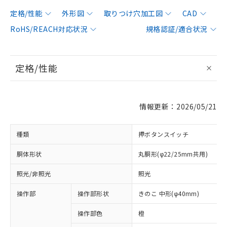
定格/性能
外形図
取りつけ穴加工図
CAD
RoHS/REACH対応状況
規格認証/適合状況
定格/性能
情報更新：2026/05/21
種類
押ボタンスイッチ
胴体形状
丸胴形(φ22/25mm共用)
照光/非照光
照光
操作部
操作部形状
きのこ 中形(φ40mm)
操作部色
橙