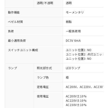
透明/不透明
透明
動作機能
モーメンタリ
ベゼル材質
樹脂
負荷
一般負荷用
最小適用負荷
DC5V 6mA
スイッチユニット構成
ユニット位置1: NO
ユニット位置2: 点灯ユニット
ユニット位置3: NO
ランプ
照光部方式
LEDランプ
ランプ色
橙
定格電圧
AC200V、AC220V、AC230V、
使用電圧
AC200V±10%
AC220V±10%
※1 対応状況
AC230V±10%