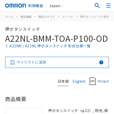
制御機器
Japan
ホーム
>
商品情報
>
商品カテゴリ
>
スイッチ
>
押ボタンスイッチ/表示灯
押ボタンスイッチ
A22NL-BMM-TOA-P100-OD
A22NN / A22NL 押ボタンスイッチ 形式仕様一覧
マイリストに追加
日本語
English
PDF出力
商品概要
押ボタンスイッチ（φ22）, 照光, 樹