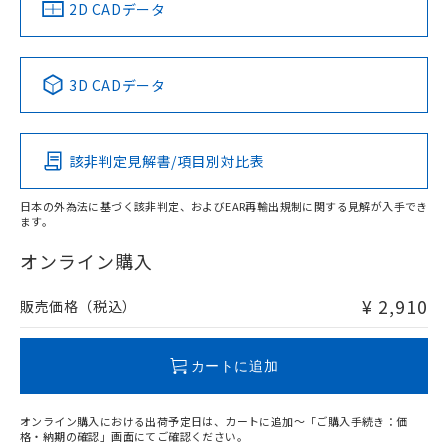
中国 RoHS
注意事項・凡例
2D CADデータ
中国 RoHS表
※1 ※2
3D CADデータ
Pb
Hg
Cd
Cr(VI)
該非判定見解書/項目別対比表
O
O
O
O
日本の外為法に基づく該非判定、およびEAR再輸出規制に関する見解が入手でき
ます。
"対応済み"や非含有の記載がされた商品であっても、流通
在庫等で未対応品が混在する可能性があります。
オンライン購入
非含有品が必要な際は、弊社営業部門もしくは販売店へお
問い合わせください。
¥ 2,910
販売価格（税込）
この製品のRoHS/REACH対応状況ページへ
カートに追加
オンライン購入における出荷予定日は、カートに追加～「ご購入手続き：価
格・納期の確認」画面にてご確認ください。