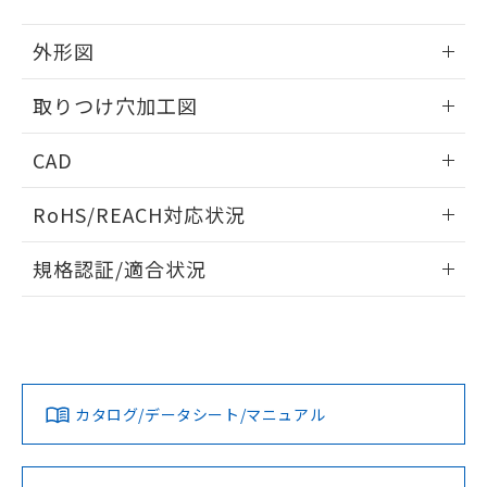
51物質の非含有証明書（当社基準）
の共同利用に関して"
の「1.共同利
※本証明書は発行日時点で非含有を証明す
用者の範囲」に記載されている法人を
外形図
るもので、過去に遡って非含有を証明する
指します。
ものではありません。
情報更新：2026/05/21
取りつけ穴加工図
また、RoHS指令のフタル酸エステル類４
物質の対応では、対応完了までの期間は出
情報更新：2026/05/21
荷製品に未対応品が混在することから備考
CAD
欄に対応日を記載しておりました。
既に当社にて対応品への在庫切替を完了
ログイン/会員登録いただくと、CADデータをダウンロー
RoHS/REACH対応状況
していることから、特段のことがない限
ドすることができます。
り、2022年1月12日より割愛しておりま
情報更新：2026/7/29
す。
規格認証/適合状況
ログイン/会員登録
EU RoHS
注意事項・凡例
A22NL-BMM-TOA-P100-ODについての規格認証/適合状況に
ついては、「カスタマーサポートセンタ お客様相談室」また
は貴社担当オムロン営業員または販売店にお問い合わせくだ
対応状況
対応予定月
※1
※2
さい。
ダウンロードデータをご利用いただく前に、以下を必ずお読
みください。
カタログ/データシート/マニュアル
対応済み
ソフトウェアの使用条件
お問い合わせ