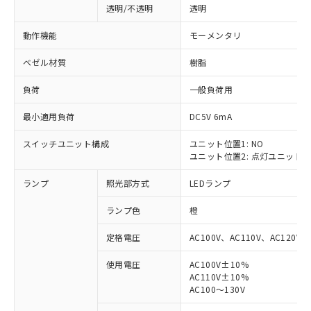
透明/不透明
透明
動作機能
モーメンタリ
ベゼル材質
樹脂
負荷
一般負荷用
最小適用負荷
DC5V 6mA
スイッチユニット構成
ユニット位置1: NO
ユニット位置2: 点灯ユニット
ランプ
照光部方式
LEDランプ
ランプ色
橙
定格電圧
AC100V、AC110V、AC120V
使用電圧
AC100V±10%
AC110V±10%
※1 対応状況
AC100～130V