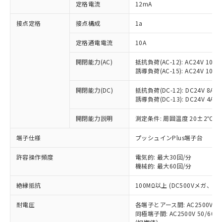
対応済み：EU RoHS指令（10物質）の
定格電流
12mA
非含有に対応した製品が提供可能な商品で
す。
接点定格
接点構成
1a
対応予定：EU RoHS指令（10物質）の非含
ご利用条件
有に対応した製品に切り替える予定のある
定格通電電流
10A
商品です。
開閉能力(AC)
抵抗負荷(AC-12): AC24V 10A/A
対応予定なし：EU RoHS指令（10物質）の
以下の条件をお読みいただき、同意のうえ
誘導負荷(AC-15): AC24V 10A/AC
非含有に非対応の商品で、対応品を出す予
ご利用ください。
定はありません。
開閉能力(DC)
抵抗負荷(DC-12): DC24V 8A/DC
調査・確認中：EU RoHS指令（10物質）の
本サービスは、当社制御機器事業取扱
誘導負荷(DC-13): DC24V 4A/DC
※1 中国RoHS○×表
非含有の対応状況を調査中または確認中の
商品の当社在庫状況および標準価格
商品です。
開閉能力説明
測定条件: 周囲温度 20±2℃、
(税抜)を提供させていただくもので
「○」：最大均質材料含有率が中国RoHSの
非該当品：ライセンス料など無形物で、有
す。
基準値以下であることを示します。
害物質有無と関係のない商品です。
端子仕様
プッシュインPlus端子台
当社制御機器事業取扱商品の中には、
「×」：最大均質材料含有率が中国RoHSの
仕入先様の事情により、非含有部品として
本サービスの対象外となる商品もある
基準値を超えていることを示します。
いたものが、含有品と判明した場合などや
許容操作頻度
電気的: 最大30回/分
当社は、これら貴社製品のうち、外国
ことをご了承ください。
「－」：未確認です。当社販売部門へお問
機械的: 最大60回/分
むを得ず変更することがあります。
為替および外国貿易法に定める商品
在庫状況および標準価格照会結果は、
い合わせください。
（以下｢規制貨物等」という）を輸出
記載している更新日時点での社内デー
絶縁抵抗
100MΩ以上 (DC500Vメガ、
*EU RoHS指令（10物質）：
または国外への提供する場合は、日本
記
タに基づき作成されるものであり、閲
説明
鉛(Pb) 1000ppm以下、 水銀(Hg) 1000ppm以下、 カド
*中国RoHS10物質の基準値 (GB/T26572)：
国政府の輸出許可(または役務取引許
号
覧された時点での実際の在庫および標
ミウム(Cd) 100ppm以下、
耐電圧
Pb(鉛) :1000ppm、 Hg(水銀) : 1000ppm、 Cd(カドミウ
各端子とアース間: AC2500V 50/
可)を取得するなどの必要な手続きを
六価クロム(Cr(Ⅵ)) 1000ppm以下、ポリ臭化ビフェニル
ム) : 100ppm、
準価格とは異なる場合があることをご
同極端子間: AC2500V 50/60
類(PBB) 1000ppm以下、ポリ臭化ジフェニルエーテル類
Cr(Ⅵ)(六価クロム) : 1000ppm、 PBBs(ポリ臭化ビフェ
とります。