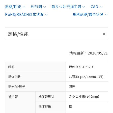
定格/性能
外形図
取りつけ穴加工図
CAD
RoHS/REACH対応状況
規格認証/適合状況
定格/性能
情報更新：2026/05/21
種類
押ボタンスイッチ
胴体形状
丸胴形(φ22/25mm共用)
照光/非照光
照光
操作部
操作部形状
きのこ 中形(φ40mm)
操作部色
橙