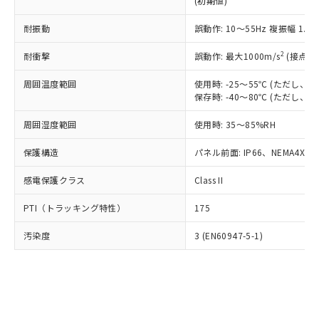
(初期値)
了承ください。
(PBDE) 1000ppm以下、フタル酸ビス(2-エチルヘキシ
○
一定数以上の在庫あり
ニル類) : 1000ppm、 PBDEs(ポリ臭化ジフェニルエーテ
当社は規制貨物を破棄する場合は、完
ル) (DEHP)(別名：DOP) 1000ppm以下、フタル酸ブチ
正式な納期状況および標準価格はお客
ル類) : 1000ppm、
ルベンジル（BBP） 1000ppm以下、フタル酸ジブチル
全に破砕するなど、違法に輸出されな
耐振動
DBP(フタル酸ジブチル) : 1000ppm、 DIBP(フタル酸ジ
誤動作: 10～55Hz 複振幅 1.
様のお取引先、またはお客様担当のオ
（DBP） 1000ppm以下、フタル酸ジイソブチル
イソブチル) : 1000ppm、 BBP(フタル酸ブチルベンジ
△
一定数には満たないが在庫あり
いよう必要な手段を講じます。
ムロン制御機器販売店・当社販売員に
(DIBP) 1000ppm以下
ル) : 1000ppm、
2
耐衝撃
誤動作: 最大1000m/s
(接点開
当社は貴社製品を、核兵器、ミサイ
但し、RoHS指令で産業用監視および制御機器に対する
DEHP(フタル酸ビス(2-エチルヘキシル)) : 1000ppm
ご相談ください。
適用除外項目は除く。
ル、化学兵器、生物兵器またはその他
－
在庫なし(最新の在庫状況につ
オムロン制御機器販売店や当社販売拠
フタル酸エステル類の４物質については閾値を超える意
周囲温度範囲
使用時: -25～55℃ (ただし
武器並びにこれらの製造装置等に一切
いては、お客様のお取引先、ま
図的な使用がないことを確認しています。
点は「
販売ネットワーク
」をご確認
保存時: -40～80℃ (ただし
※2 環境保護使用期限
使用いたしません。
たはお客様担当のオムロン制御
ください。
当社は、貴社製品を第三者に販売する
機器販売店・当社販売員にご確
在庫状況および標準価格結果を当社の
周囲湿度範囲
使用時: 35～85%RH
※2 対応予定月
「ｅ」：有害物質（10物質）のすべてが基
場合は、上記1、2および3の内容を当
認ください)
事前の承諾なく第三者に漏洩または開
準値以下であることを示します。
該第三者に通知します。また当社は、
示しないようお願いします。
保護構造
パネル前面: IP66、NEMA4X, N
部品在庫の切り替え状況などにより、予定
「10」：通常の使用状況下において有害物
販売先および販売に係わる関係者が違
マイパーツ機能（部品リスト作成サー
空
受注生産機種、また在庫状況の
月が前後することがあります。
質が外部に漏えいし、環境に深刻な影響を
法に輸出するおそれがある場合は、取
感電保護クラス
Class II
ビス）をご利用いただくには、I-Web
白
情報を公開していない機種
及ぼさない年数を意味します。
り引きをいたしません。
メンバーズにご登録されている必要が
「－」：未確認です。当社販売部門へお問
PTI（トラッキング特性）
175
あります。
い合わせください。
お客様が当ウェブサイト上で当社にご
※3 非含有証明書ダウンロード
汚染度
3 (EN60947-5-1)
登録された部品リストについて、当社
および当社の共同利用者が、当社の製
下記の非含有証明書をダウンロードするこ
品・サービスに関するお客様との取
とができます。
合意する
キャンセル
引・商談に必要な範囲で利用すること
をご了承ください。
EU RoHS指令（10物質）の非含有証明書
※当社の共同利用者とは、
"個人情報