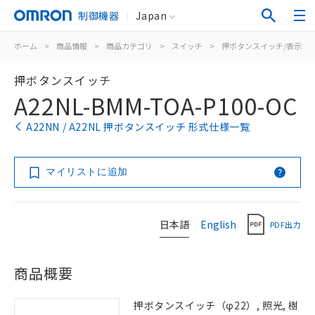
制御機器
Japan
ホーム
>
商品情報
>
商品カテゴリ
>
スイッチ
>
押ボタンスイッチ/表示灯
押ボタンスイッチ
A22NL-BMM-TOA-P100-OC
A22NN / A22NL 押ボタンスイッチ 形式仕様一覧
マイリストに追加
日本語
English
PDF出力
商品概要
押ボタンスイッチ（φ22）, 照光, 樹