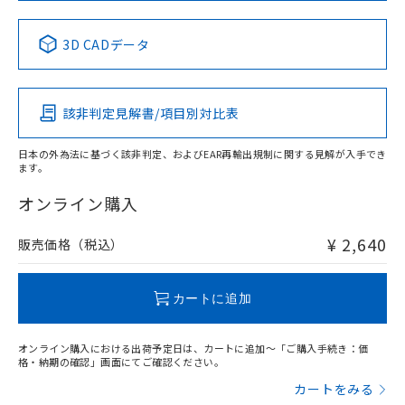
中国 RoHS表
※1 ※2
3D CADデータ
Pb
Hg
Cd
Cr(VI)
該非判定見解書/項目別対比表
X
O
O
O
日本の外為法に基づく該非判定、およびEAR再輸出規制に関する見解が入手でき
ます。
"対応済み"や非含有の記載がされた商品であっても、流通
在庫等で未対応品が混在する可能性があります。
オンライン購入
非含有品が必要な際は、弊社営業部門もしくは販売店へお
問い合わせください。
¥ 2,640
販売価格（税込）
この製品のRoHS/REACH対応状況ページへ
カートに追加
オンライン購入における出荷予定日は、カートに追加～「ご購入手続き：価
格・納期の確認」画面にてご確認ください。
カートをみる