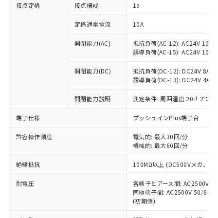
非含有に対応した製品が提供可能な商品で
接点定格
接点構成
1a
す。
対応予定：EU RoHS指令（10物質）の非含
定格通電電流
10A
ご利用条件
有に対応した製品に切り替える予定のある
商品です。
開閉能力(AC)
抵抗負荷(AC-12): AC24V 10A/A
誘導負荷(AC-15): AC24V 10A/AC
対応予定なし：EU RoHS指令（10物質）の
以下の条件をお読みいただき、同意のうえ
非含有に非対応の商品で、対応品を出す予
ご利用ください。
開閉能力(DC)
抵抗負荷(DC-12): DC24V 8A/DC
定はありません。
誘導負荷(DC-13): DC24V 4A/DC
調査・確認中：EU RoHS指令（10物質）の
本サービスは、当社制御機器事業取扱
※1 中国RoHS○×表
非含有の対応状況を調査中または確認中の
商品の当社在庫状況および標準価格
開閉能力説明
測定条件: 周囲温度 20±2℃、
商品です。
(税抜)を提供させていただくもので
「○」：最大均質材料含有率が中国RoHSの
非該当品：ライセンス料など無形物で、有
端子仕様
プッシュインPlus端子台
す。
基準値以下であることを示します。
害物質有無と関係のない商品です。
当社制御機器事業取扱商品の中には、
「×」：最大均質材料含有率が中国RoHSの
仕入先様の事情により、非含有部品として
許容操作頻度
電気的: 最大30回/分
本サービスの対象外となる商品もある
基準値を超えていることを示します。
いたものが、含有品と判明した場合などや
機械的: 最大60回/分
当社は、これら貴社製品のうち、外国
ことをご了承ください。
「－」：未確認です。当社販売部門へお問
むを得ず変更することがあります。
為替および外国貿易法に定める商品
在庫状況および標準価格照会結果は、
い合わせください。
絶縁抵抗
100MΩ以上 (DC500Vメガ、
（以下｢規制貨物等」という）を輸出
記載している更新日時点での社内デー
*EU RoHS指令（10物質）：
または国外への提供する場合は、日本
記
タに基づき作成されるものであり、閲
説明
耐電圧
鉛(Pb) 1000ppm以下、 水銀(Hg) 1000ppm以下、 カド
各端子とアース間: AC2500V 50/
*中国RoHS10物質の基準値 (GB/T26572)：
国政府の輸出許可(または役務取引許
号
覧された時点での実際の在庫および標
ミウム(Cd) 100ppm以下、
Pb(鉛) :1000ppm、 Hg(水銀) : 1000ppm、 Cd(カドミウ
同極端子間: AC2500V 50/60
可)を取得するなどの必要な手続きを
六価クロム(Cr(Ⅵ)) 1000ppm以下、ポリ臭化ビフェニル
ム) : 100ppm、
準価格とは異なる場合があることをご
(初期値)
類(PBB) 1000ppm以下、ポリ臭化ジフェニルエーテル類
Cr(Ⅵ)(六価クロム) : 1000ppm、 PBBs(ポリ臭化ビフェ
とります。
了承ください。
(PBDE) 1000ppm以下、フタル酸ビス(2-エチルヘキシ
○
一定数以上の在庫あり
ニル類) : 1000ppm、 PBDEs(ポリ臭化ジフェニルエーテ