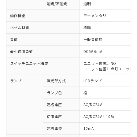
透明/不透明
透明
動作機能
モーメンタリ
ベゼル材質
樹脂
負荷
一般負荷用
最小適用負荷
DC5V 6mA
スイッチユニット構成
ユニット位置1: NO
ユニット位置2: 点灯ユニット
ランプ
照光部方式
LEDランプ
ランプ色
橙
定格電圧
AC/DC24V
使用電圧
AC/DC24V±10%
※1 対応状況
定格電流
12mA
対応済み：EU RoHS指令（10物質）の