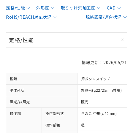
定格/性能
外形図
取りつけ穴加工図
CAD
RoHS/REACH対応状況
規格認証/適合状況
定格/性能
情報更新：2026/05/21
種類
押ボタンスイッチ
胴体形状
丸胴形(φ22/25mm共用)
照光/非照光
照光
操作部
操作部形状
きのこ 中形(φ40mm)
操作部色
橙