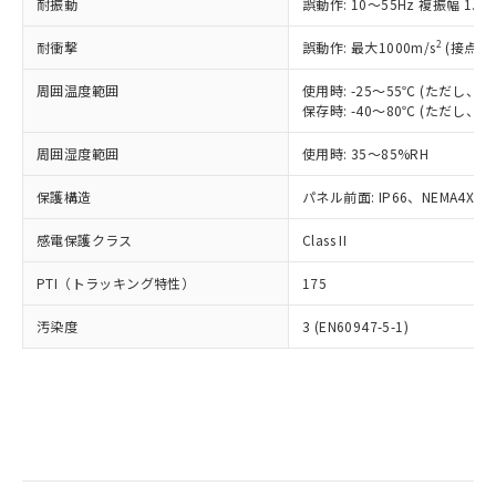
当社は規制貨物を破棄する場合は、完
耐振動
ル) (DEHP)(別名：DOP) 1000ppm以下、フタル酸ブチ
誤動作: 10～55Hz 複振幅 1.
正式な納期状況および標準価格はお客
ル類) : 1000ppm、
ルベンジル（BBP） 1000ppm以下、フタル酸ジブチル
全に破砕するなど、違法に輸出されな
DBP(フタル酸ジブチル) : 1000ppm、 DIBP(フタル酸ジ
様のお取引先、またはお客様担当のオ
（DBP） 1000ppm以下、フタル酸ジイソブチル
イソブチル) : 1000ppm、 BBP(フタル酸ブチルベンジ
△
一定数には満たないが在庫あり
いよう必要な手段を講じます。
2
耐衝撃
誤動作: 最大1000m/s
(接点開
ムロン制御機器販売店・当社販売員に
(DIBP) 1000ppm以下
ル) : 1000ppm、
当社は貴社製品を、核兵器、ミサイ
但し、RoHS指令で産業用監視および制御機器に対する
DEHP(フタル酸ビス(2-エチルヘキシル)) : 1000ppm
ご相談ください。
適用除外項目は除く。
周囲温度範囲
使用時: -25～55℃ (ただし
ル、化学兵器、生物兵器またはその他
－
在庫なし(最新の在庫状況につ
オムロン制御機器販売店や当社販売拠
フタル酸エステル類の４物質については閾値を超える意
保存時: -40～80℃ (ただし
武器並びにこれらの製造装置等に一切
いては、お客様のお取引先、ま
図的な使用がないことを確認しています。
点は「
販売ネットワーク
」をご確認
※2 環境保護使用期限
使用いたしません。
たはお客様担当のオムロン制御
ください。
周囲湿度範囲
使用時: 35～85%RH
当社は、貴社製品を第三者に販売する
機器販売店・当社販売員にご確
在庫状況および標準価格結果を当社の
※2 対応予定月
「ｅ」：有害物質（10物質）のすべてが基
場合は、上記1、2および3の内容を当
認ください)
事前の承諾なく第三者に漏洩または開
保護構造
パネル前面: IP66、NEMA4X, N
準値以下であることを示します。
該第三者に通知します。また当社は、
示しないようお願いします。
部品在庫の切り替え状況などにより、予定
「10」：通常の使用状況下において有害物
販売先および販売に係わる関係者が違
マイパーツ機能（部品リスト作成サー
感電保護クラス
Class II
空
受注生産機種、また在庫状況の
月が前後することがあります。
質が外部に漏えいし、環境に深刻な影響を
法に輸出するおそれがある場合は、取
ビス）をご利用いただくには、I-Web
白
情報を公開していない機種
及ぼさない年数を意味します。
り引きをいたしません。
PTI（トラッキング特性）
175
メンバーズにご登録されている必要が
「－」：未確認です。当社販売部門へお問
あります。
い合わせください。
汚染度
3 (EN60947-5-1)
お客様が当ウェブサイト上で当社にご
※3 非含有証明書ダウンロード
登録された部品リストについて、当社
および当社の共同利用者が、当社の製
下記の非含有証明書をダウンロードするこ
品・サービスに関するお客様との取
とができます。
合意する
キャンセル
引・商談に必要な範囲で利用すること
をご了承ください。
EU RoHS指令（10物質）の非含有証明書
※当社の共同利用者とは、
"個人情報
51物質の非含有証明書（当社基準）