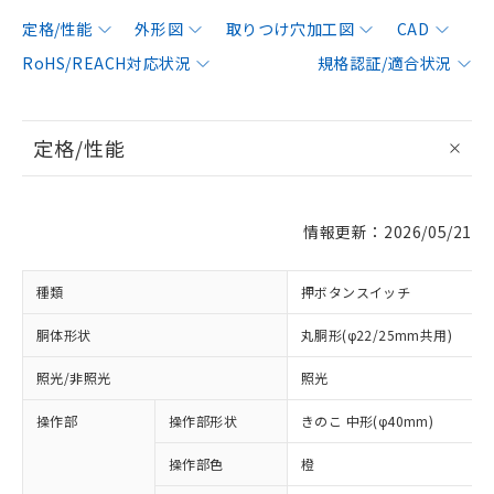
定格/性能
外形図
取りつけ穴加工図
CAD
RoHS/REACH対応状況
規格認証/適合状況
定格/性能
情報更新：2026/05/21
種類
押ボタンスイッチ
胴体形状
丸胴形(φ22/25mm共用)
照光/非照光
照光
操作部
操作部形状
きのこ 中形(φ40mm)
操作部色
橙