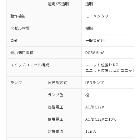
透明/不透明
透明
動作機能
モーメンタリ
ベゼル材質
樹脂
負荷
一般負荷用
最小適用負荷
DC5V 6mA
スイッチユニット構成
ユニット位置1: NO
ユニット位置2: 点灯ユニット
ランプ
照光部方式
LEDランプ
ランプ色
橙
定格電圧
AC/DC12V
使用電圧
AC/DC12V±10%
※1 対応状況
定格電流
12mA
対応済み：EU RoHS指令（10物質）の