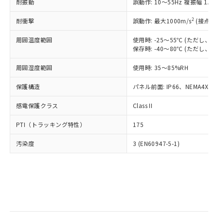
当社は規制貨物を破棄する場合は、完
耐振動
ル) (DEHP)(別名：DOP) 1000ppm以下、フタル酸ブチ
誤動作: 10～55Hz 複振幅 1.
正式な納期状況および標準価格はお客
ル類) : 1000ppm、
ルベンジル（BBP） 1000ppm以下、フタル酸ジブチル
全に破砕するなど、違法に輸出されな
DBP(フタル酸ジブチル) : 1000ppm、 DIBP(フタル酸ジ
様のお取引先、またはお客様担当のオ
（DBP） 1000ppm以下、フタル酸ジイソブチル
イソブチル) : 1000ppm、 BBP(フタル酸ブチルベンジ
△
一定数には満たないが在庫あり
いよう必要な手段を講じます。
2
耐衝撃
誤動作: 最大1000m/s
(接点開
ムロン制御機器販売店・当社販売員に
(DIBP) 1000ppm以下
ル) : 1000ppm、
当社は貴社製品を、核兵器、ミサイ
但し、RoHS指令で産業用監視および制御機器に対する
DEHP(フタル酸ビス(2-エチルヘキシル)) : 1000ppm
ご相談ください。
適用除外項目は除く。
周囲温度範囲
使用時: -25～55℃ (ただし
ル、化学兵器、生物兵器またはその他
－
在庫なし(最新の在庫状況につ
オムロン制御機器販売店や当社販売拠
フタル酸エステル類の４物質については閾値を超える意
保存時: -40～80℃ (ただし
武器並びにこれらの製造装置等に一切
いては、お客様のお取引先、ま
図的な使用がないことを確認しています。
点は「
販売ネットワーク
」をご確認
※2 環境保護使用期限
使用いたしません。
たはお客様担当のオムロン制御
ください。
周囲湿度範囲
使用時: 35～85%RH
当社は、貴社製品を第三者に販売する
機器販売店・当社販売員にご確
在庫状況および標準価格結果を当社の
※2 対応予定月
「ｅ」：有害物質（10物質）のすべてが基
場合は、上記1、2および3の内容を当
認ください)
事前の承諾なく第三者に漏洩または開
保護構造
パネル前面: IP66、NEMA4X, N
準値以下であることを示します。
該第三者に通知します。また当社は、
示しないようお願いします。
部品在庫の切り替え状況などにより、予定
「10」：通常の使用状況下において有害物
販売先および販売に係わる関係者が違
マイパーツ機能（部品リスト作成サー
感電保護クラス
Class II
空
受注生産機種、また在庫状況の
月が前後することがあります。
質が外部に漏えいし、環境に深刻な影響を
法に輸出するおそれがある場合は、取
ビス）をご利用いただくには、I-Web
白
情報を公開していない機種
及ぼさない年数を意味します。
り引きをいたしません。
PTI（トラッキング特性）
175
メンバーズにご登録されている必要が
「－」：未確認です。当社販売部門へお問
あります。
い合わせください。
汚染度
3 (EN60947-5-1)
お客様が当ウェブサイト上で当社にご
※3 非含有証明書ダウンロード
登録された部品リストについて、当社
および当社の共同利用者が、当社の製
下記の非含有証明書をダウンロードするこ
品・サービスに関するお客様との取
とができます。
合意する
キャンセル
引・商談に必要な範囲で利用すること
をご了承ください。
EU RoHS指令（10物質）の非含有証明書
※当社の共同利用者とは、
"個人情報
51物質の非含有証明書（当社基準）