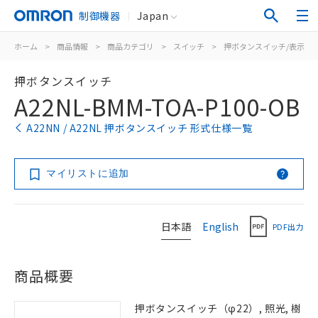
制御機器
Japan
ホーム
>
商品情報
>
商品カテゴリ
>
スイッチ
>
押ボタンスイッチ/表示灯
押ボタンスイッチ
A22NL-BMM-TOA-P100-OB
A22NN / A22NL 押ボタンスイッチ 形式仕様一覧
マイリストに追加
日本語
English
PDF出力
商品概要
押ボタンスイッチ（φ22）, 照光, 樹