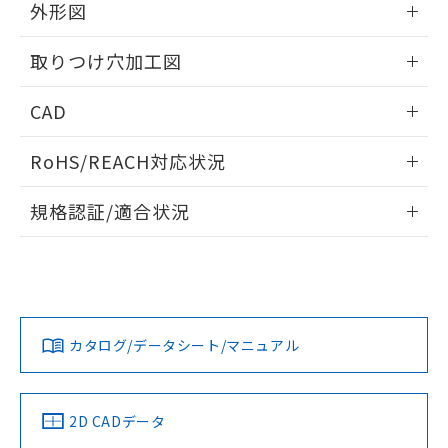
の共同利用に関して"
の「1.共同利
外形図
※本証明書は発行日時点で非含有を証明す
用者の範囲」に記載されている法人を
るもので、過去に遡って非含有を証明する
指します。
情報更新：2026/05/21
ものではありません。
取りつけ穴加工図
また、RoHS指令のフタル酸エステル類４
物質の対応では、対応完了までの期間は出
情報更新：2026/05/21
CAD
荷製品に未対応品が混在することから備考
欄に対応日を記載しておりました。
ログイン/会員登録いただくと、CADデータをダウンロー
RoHS/REACH対応状況
既に当社にて対応品への在庫切替を完了
ドすることができます。
していることから、特段のことがない限
情報更新：
り、2022年1月12日より割愛しておりま
規格認証/適合状況
す。
ログイン/会員登録
EU RoHS
注意事項・凡例
A22NL-BMM-TOA-P100-OBについての規格認証/適合状況に
ついては、「カスタマーサポートセンタ お客様相談室」また
は貴社担当オムロン営業員または販売店にお問い合わせくだ
対応状況
対応予定月
※1
※2
さい。
ダウンロードデータをご利用いただく前に、以下を必ずお読
みください。
カタログ/データシート/マニュアル
対応済み
ソフトウェアの使用条件
お問い合わせ
中国 RoHS
注意事項・凡例
2D CADデータ