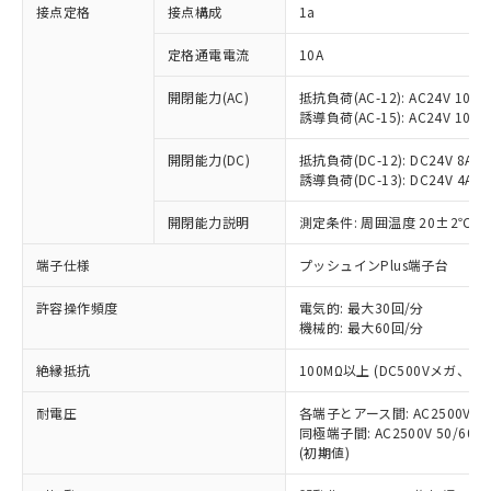
非含有に対応した製品が提供可能な商品で
接点定格
接点構成
1a
す。
対応予定：EU RoHS指令（10物質）の非含
定格通電電流
10A
ご利用条件
有に対応した製品に切り替える予定のある
商品です。
開閉能力(AC)
抵抗負荷(AC-12): AC24V 10A/A
誘導負荷(AC-15): AC24V 10A/AC
対応予定なし：EU RoHS指令（10物質）の
以下の条件をお読みいただき、同意のうえ
非含有に非対応の商品で、対応品を出す予
ご利用ください。
開閉能力(DC)
抵抗負荷(DC-12): DC24V 8A/DC
定はありません。
誘導負荷(DC-13): DC24V 4A/DC
調査・確認中：EU RoHS指令（10物質）の
本サービスは、当社制御機器事業取扱
※1 中国RoHS○×表
非含有の対応状況を調査中または確認中の
商品の当社在庫状況および標準価格
開閉能力説明
測定条件: 周囲温度 20±2℃、
商品です。
(税抜)を提供させていただくもので
「○」：最大均質材料含有率が中国RoHSの
非該当品：ライセンス料など無形物で、有
端子仕様
プッシュインPlus端子台
す。
基準値以下であることを示します。
害物質有無と関係のない商品です。
当社制御機器事業取扱商品の中には、
「×」：最大均質材料含有率が中国RoHSの
仕入先様の事情により、非含有部品として
許容操作頻度
電気的: 最大30回/分
本サービスの対象外となる商品もある
基準値を超えていることを示します。
いたものが、含有品と判明した場合などや
機械的: 最大60回/分
当社は、これら貴社製品のうち、外国
ことをご了承ください。
「－」：未確認です。当社販売部門へお問
むを得ず変更することがあります。
為替および外国貿易法に定める商品
在庫状況および標準価格照会結果は、
い合わせください。
絶縁抵抗
100MΩ以上 (DC500Vメガ、
（以下｢規制貨物等」という）を輸出
記載している更新日時点での社内デー
*EU RoHS指令（10物質）：
または国外への提供する場合は、日本
記
タに基づき作成されるものであり、閲
説明
耐電圧
鉛(Pb) 1000ppm以下、 水銀(Hg) 1000ppm以下、 カド
各端子とアース間: AC2500V 50/
*中国RoHS10物質の基準値 (GB/T26572)：
国政府の輸出許可(または役務取引許
号
覧された時点での実際の在庫および標
ミウム(Cd) 100ppm以下、
Pb(鉛) :1000ppm、 Hg(水銀) : 1000ppm、 Cd(カドミウ
同極端子間: AC2500V 50/60
可)を取得するなどの必要な手続きを
六価クロム(Cr(Ⅵ)) 1000ppm以下、ポリ臭化ビフェニル
ム) : 100ppm、
準価格とは異なる場合があることをご
(初期値)
類(PBB) 1000ppm以下、ポリ臭化ジフェニルエーテル類
Cr(Ⅵ)(六価クロム) : 1000ppm、 PBBs(ポリ臭化ビフェ
とります。
了承ください。
(PBDE) 1000ppm以下、フタル酸ビス(2-エチルヘキシ
○
一定数以上の在庫あり
ニル類) : 1000ppm、 PBDEs(ポリ臭化ジフェニルエーテ