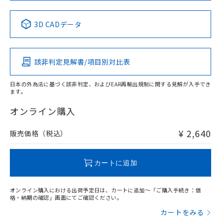
中国 RoHS表
※1 ※2
3D CADデータ
Pb
Hg
Cd
Cr(VI)
該非判定見解書/項目別対比表
X
O
O
O
日本の外為法に基づく該非判定、およびEAR再輸出規制に関する見解が入手でき
ます。
"対応済み"や非含有の記載がされた商品であっても、流通
在庫等で未対応品が混在する可能性があります。
オンライン購入
非含有品が必要な際は、弊社営業部門もしくは販売店へお
問い合わせください。
¥ 2,640
販売価格（税込）
この製品のRoHS/REACH対応状況ページへ
カートに追加
オンライン購入における出荷予定日は、カートに追加～「ご購入手続き：価
格・納期の確認」画面にてご確認ください。
カートをみる