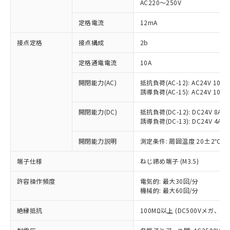
AC220～250V
対応済み：EU RoHS指令（10物質）の
非含有に対応した製品が提供可能な商品で
定格電流
12mA
す。
対応予定：EU RoHS指令（10物質）の非含
接点定格
接点構成
2b
ご利用条件
有に対応した製品に切り替える予定のある
定格通電電流
10A
商品です。
対応予定なし：EU RoHS指令（10物質）の
以下の条件をお読みいただき、同意のうえ
開閉能力(AC)
抵抗負荷(AC-12): AC24V 10A/A
非含有に非対応の商品で、対応品を出す予
誘導負荷(AC-15): AC24V 10A/AC
ご利用ください。
定はありません。
調査・確認中：EU RoHS指令（10物質）の
本サービスは、当社制御機器事業取扱
開閉能力(DC)
抵抗負荷(DC-12): DC24V 8A/DC
※1 中国RoHS○×表
非含有の対応状況を調査中または確認中の
誘導負荷(DC-13): DC24V 4A/DC
商品の当社在庫状況および標準価格
商品です。
(税抜)を提供させていただくもので
「○」：最大均質材料含有率が中国RoHSの
非該当品：ライセンス料など無形物で、有
開閉能力説明
測定条件: 周囲温度 20±2℃、
す。
基準値以下であることを示します。
害物質有無と関係のない商品です。
当社制御機器事業取扱商品の中には、
「×」：最大均質材料含有率が中国RoHSの
仕入先様の事情により、非含有部品として
端子仕様
ねじ締め端子 (M3.5)
本サービスの対象外となる商品もある
基準値を超えていることを示します。
いたものが、含有品と判明した場合などや
当社は、これら貴社製品のうち、外国
ことをご了承ください。
「－」：未確認です。当社販売部門へお問
許容操作頻度
電気的: 最大30回/分
むを得ず変更することがあります。
為替および外国貿易法に定める商品
在庫状況および標準価格照会結果は、
機械的: 最大60回/分
い合わせください。
（以下｢規制貨物等」という）を輸出
記載している更新日時点での社内デー
*EU RoHS指令（10物質）：
または国外への提供する場合は、日本
記
タに基づき作成されるものであり、閲
説明
絶縁抵抗
100MΩ以上 (DC500Vメガ、
鉛(Pb) 1000ppm以下、 水銀(Hg) 1000ppm以下、 カド
*中国RoHS10物質の基準値 (GB/T26572)：
国政府の輸出許可(または役務取引許
号
覧された時点での実際の在庫および標
ミウム(Cd) 100ppm以下、
Pb(鉛) :1000ppm、 Hg(水銀) : 1000ppm、 Cd(カドミウ
可)を取得するなどの必要な手続きを
六価クロム(Cr(Ⅵ)) 1000ppm以下、ポリ臭化ビフェニル
ム) : 100ppm、