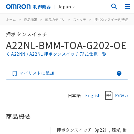
制御機器
Japan
ホーム
>
商品情報
>
商品カテゴリ
>
スイッチ
>
押ボタンスイッチ/表示灯
押ボタンスイッチ
A22NL-BMM-TOA-G202-OE
A22NN / A22NL 押ボタンスイッチ 形式仕様一覧
マイリストに追加
日本語
English
PDF出力
商品概要
押ボタンスイッチ（φ22）, 照光, 樹