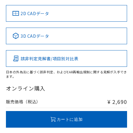
（イギリス
（ノルウェー
（フランス
（韓国
船舶規格）
船舶規格）
船舶規格）
船舶規格
中国 RoHS
注意事項・凡例
2D CADデータ
No
No
No
No
中国 RoHS表
※1 ※2
3D CADデータ
この製品の規格認証/適合状況ページへ
Pb
Hg
Cd
Cr(VI)
その他の認証はこちらのページからご検索ください
該非判定見解書/項目別対比表
O
O
O
O
日本の外為法に基づく該非判定、およびEAR再輸出規制に関する見解が入手でき
ます。
"対応済み"や非含有の記載がされた商品であっても、流通
在庫等で未対応品が混在する可能性があります。
オンライン購入
非含有品が必要な際は、弊社営業部門もしくは販売店へお
問い合わせください。
¥ 2,690
販売価格（税込）
この製品のRoHS/REACH対応状況ページへ
カートに追加