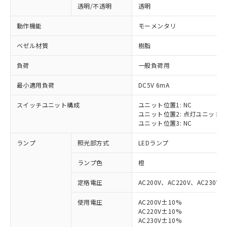
透明/不透明
透明
動作機能
モーメンタリ
ベゼル材質
樹脂
負荷
一般負荷用
最小適用負荷
DC5V 6mA
スイッチユニット構成
ユニット位置1: NC
ユニット位置2: 点灯ユニット
ユニット位置3: NC
ランプ
照光部方式
LEDランプ
ランプ色
橙
定格電圧
AC200V、AC220V、AC230V、
使用電圧
AC200V±10%
AC220V±10%
※1 対応状況
AC230V±10%