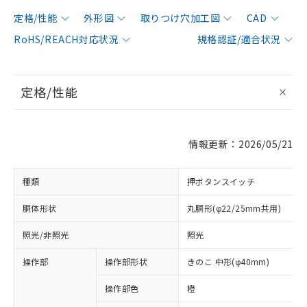
定格/性能
外形図
取りつけ穴加工図
CAD
RoHS/REACH対応状況
規格認証/適合状況
定格/性能
情報更新：2026/05/21
種類
押ボタンスイッチ
胴体形状
丸胴形(φ22/25mm共用)
照光/非照光
照光
操作部
操作部形状
きのこ 中形(φ40mm)
操作部色
橙