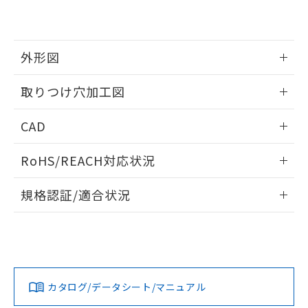
EU RoHS指令（10物質）の非含有証明書
※当社の共同利用者とは、
"個人情報
51物質の非含有証明書（当社基準）
の共同利用に関して"
の「1.共同利
※本証明書は発行日時点で非含有を証明す
用者の範囲」に記載されている法人を
るもので、過去に遡って非含有を証明する
指します。
外形図
ものではありません。
また、RoHS指令のフタル酸エステル類４
情報更新：2026/05/21
取りつけ穴加工図
物質の対応では、対応完了までの期間は出
荷製品に未対応品が混在することから備考
情報更新：2026/05/21
欄に対応日を記載しておりました。
CAD
既に当社にて対応品への在庫切替を完了
していることから、特段のことがない限
ログイン/会員登録いただくと、CADデータをダウンロー
RoHS/REACH対応状況
り、2022年1月12日より割愛しておりま
ドすることができます。
す。
情報更新：2026/7/29
規格認証/適合状況
ログイン/会員登録
EU RoHS
注意事項・凡例
UL認証
CSA認証
CEマーキング
Yes
Yes
Yes
対応状況
対応予定月
※1
※2
ダウンロードデータをご利用いただく前に、以下を必ずお読
みください。
カタログ/データシート/マニュアル
対応済み
ソフトウェアの使用条件
LR型式承認
DNV型式承認
BV型式承認
KR型式承