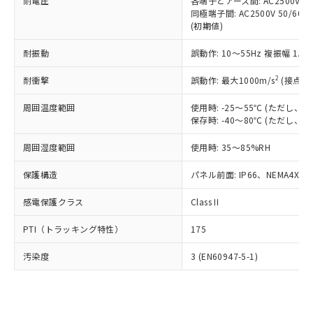
準価格とは異なる場合があることをご
耐電圧
各端子とアース間: AC2500V 50/
類(PBB) 1000ppm以下、ポリ臭化ジフェニルエーテル類
Cr(Ⅵ)(六価クロム) : 1000ppm、 PBBs(ポリ臭化ビフェ
とります。
同極端子間: AC2500V 50/60
了承ください。
(PBDE) 1000ppm以下、フタル酸ビス(2-エチルヘキシ
○
一定数以上の在庫あり
ニル類) : 1000ppm、 PBDEs(ポリ臭化ジフェニルエーテ
当社は規制貨物を破棄する場合は、完
(初期値)
ル) (DEHP)(別名：DOP) 1000ppm以下、フタル酸ブチ
正式な納期状況および標準価格はお客
ル類) : 1000ppm、
ルベンジル（BBP） 1000ppm以下、フタル酸ジブチル
全に破砕するなど、違法に輸出されな
DBP(フタル酸ジブチル) : 1000ppm、 DIBP(フタル酸ジ
様のお取引先、またはお客様担当のオ
（DBP） 1000ppm以下、フタル酸ジイソブチル
イソブチル) : 1000ppm、 BBP(フタル酸ブチルベンジ
△
一定数には満たないが在庫あり
耐振動
誤動作: 10～55Hz 複振幅 1.
いよう必要な手段を講じます。
ムロン制御機器販売店・当社販売員に
(DIBP) 1000ppm以下
ル) : 1000ppm、
当社は貴社製品を、核兵器、ミサイ
但し、RoHS指令で産業用監視および制御機器に対する
DEHP(フタル酸ビス(2-エチルヘキシル)) : 1000ppm
ご相談ください。
2
耐衝撃
適用除外項目は除く。
誤動作: 最大1000m/s
(接点開
ル、化学兵器、生物兵器またはその他
－
在庫なし(最新の在庫状況につ
オムロン制御機器販売店や当社販売拠
フタル酸エステル類の４物質については閾値を超える意
武器並びにこれらの製造装置等に一切
いては、お客様のお取引先、ま
図的な使用がないことを確認しています。
点は「
販売ネットワーク
」をご確認
周囲温度範囲
使用時: -25～55℃ (ただし
※2 環境保護使用期限
使用いたしません。
たはお客様担当のオムロン制御
ください。
保存時: -40～80℃ (ただし
当社は、貴社製品を第三者に販売する
機器販売店・当社販売員にご確
在庫状況および標準価格結果を当社の
※2 対応予定月
「ｅ」：有害物質（10物質）のすべてが基
場合は、上記1、2および3の内容を当
認ください)
事前の承諾なく第三者に漏洩または開
周囲湿度範囲
使用時: 35～85%RH
準値以下であることを示します。
該第三者に通知します。また当社は、
示しないようお願いします。
部品在庫の切り替え状況などにより、予定
「10」：通常の使用状況下において有害物
販売先および販売に係わる関係者が違
保護構造
パネル前面: IP66、NEMA4X, N
マイパーツ機能（部品リスト作成サー
空
受注生産機種、また在庫状況の
月が前後することがあります。
質が外部に漏えいし、環境に深刻な影響を
法に輸出するおそれがある場合は、取
ビス）をご利用いただくには、I-Web
白
情報を公開していない機種
及ぼさない年数を意味します。
り引きをいたしません。
感電保護クラス
Class II
メンバーズにご登録されている必要が
「－」：未確認です。当社販売部門へお問
あります。
い合わせください。
PTI（トラッキング特性）
175
お客様が当ウェブサイト上で当社にご
※3 非含有証明書ダウンロード
登録された部品リストについて、当社
汚染度
3 (EN60947-5-1)
および当社の共同利用者が、当社の製
下記の非含有証明書をダウンロードするこ
品・サービスに関するお客様との取
とができます。
合意する
キャンセル
引・商談に必要な範囲で利用すること
をご了承ください。