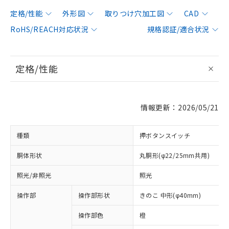
定格/性能
外形図
取りつけ穴加工図
CAD
RoHS/REACH対応状況
規格認証/適合状況
定格/性能
情報更新：2026/05/21
種類
押ボタンスイッチ
胴体形状
丸胴形(φ22/25mm共用)
照光/非照光
照光
操作部
操作部形状
きのこ 中形(φ40mm)
操作部色
橙