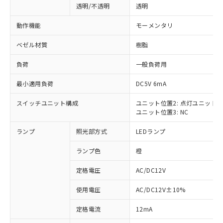
透明/不透明
透明
動作機能
モーメンタリ
ベゼル材質
樹脂
負荷
一般負荷用
最小適用負荷
DC5V 6mA
スイッチユニット構成
ユニット位置2: 点灯ユニット
ユニット位置3: NC
ランプ
照光部方式
LEDランプ
ランプ色
橙
定格電圧
AC/DC12V
使用電圧
AC/DC12V±10%
※1 対応状況
定格電流
12mA
対応済み：EU RoHS指令（10物質）の