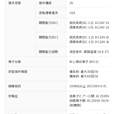
非含有に対応した製品が提供可能な商品で
接点定格
接点構成
1b
す。
対応予定：EU RoHS指令（10物質）の非含
定格通電電流
10A
ご利用条件
有に対応した製品に切り替える予定のある
商品です。
開閉能力(AC)
抵抗負荷(AC-12): AC24V 10A/A
誘導負荷(AC-15): AC24V 10A/AC
対応予定なし：EU RoHS指令（10物質）の
以下の条件をお読みいただき、同意のうえ
非含有に非対応の商品で、対応品を出す予
ご利用ください。
開閉能力(DC)
抵抗負荷(DC-12): DC24V 8A/DC
定はありません。
誘導負荷(DC-13): DC24V 4A/DC
調査・確認中：EU RoHS指令（10物質）の
本サービスは、当社制御機器事業取扱
※1 中国RoHS○×表
非含有の対応状況を調査中または確認中の
商品の当社在庫状況および標準価格
開閉能力説明
測定条件: 周囲温度 20±2℃、
商品です。
(税抜)を提供させていただくもので
「○」：最大均質材料含有率が中国RoHSの
非該当品：ライセンス料など無形物で、有
端子仕様
ねじ締め端子 (M3.5)
す。
基準値以下であることを示します。
害物質有無と関係のない商品です。
当社制御機器事業取扱商品の中には、
「×」：最大均質材料含有率が中国RoHSの
仕入先様の事情により、非含有部品として
許容操作頻度
電気的: 最大30回/分
本サービスの対象外となる商品もある
基準値を超えていることを示します。
いたものが、含有品と判明した場合などや
機械的: 最大60回/分
当社は、これら貴社製品のうち、外国
ことをご了承ください。
「－」：未確認です。当社販売部門へお問
むを得ず変更することがあります。
為替および外国貿易法に定める商品
在庫状況および標準価格照会結果は、
い合わせください。
絶縁抵抗
100MΩ以上 (DC500Vメガ、
（以下｢規制貨物等」という）を輸出
記載している更新日時点での社内デー
*EU RoHS指令（10物質）：
または国外への提供する場合は、日本
記
タに基づき作成されるものであり、閲
説明
耐電圧
鉛(Pb) 1000ppm以下、 水銀(Hg) 1000ppm以下、 カド
各端子とアース間: AC2500V 50/
*中国RoHS10物質の基準値 (GB/T26572)：
国政府の輸出許可(または役務取引許
号
覧された時点での実際の在庫および標
ミウム(Cd) 100ppm以下、
Pb(鉛) :1000ppm、 Hg(水銀) : 1000ppm、 Cd(カドミウ
同極端子間: AC2500V 50/60
可)を取得するなどの必要な手続きを
六価クロム(Cr(Ⅵ)) 1000ppm以下、ポリ臭化ビフェニル
ム) : 100ppm、
準価格とは異なる場合があることをご
(初期値)
類(PBB) 1000ppm以下、ポリ臭化ジフェニルエーテル類
Cr(Ⅵ)(六価クロム) : 1000ppm、 PBBs(ポリ臭化ビフェ
とります。
了承ください。
(PBDE) 1000ppm以下、フタル酸ビス(2-エチルヘキシ
○
一定数以上の在庫あり
ニル類) : 1000ppm、 PBDEs(ポリ臭化ジフェニルエーテ