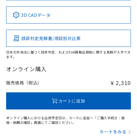
No
No
No
No
中国 RoHS表
※1 ※2
3D CADデータ
この製品の規格認証/適合状況ページへ
Pb
Hg
Cd
Cr(VI)
その他の認証はこちらのページからご検索ください
該非判定見解書/項目別対比表
X
O
O
O
日本の外為法に基づく該非判定、およびEAR再輸出規制に関する見解が入手でき
ます。
"対応済み"や非含有の記載がされた商品であっても、流通
在庫等で未対応品が混在する可能性があります。
オンライン購入
非含有品が必要な際は、弊社営業部門もしくは販売店へお
問い合わせください。
¥ 2,310
販売価格（税込）
この製品のRoHS/REACH対応状況ページへ
カートに追加
オンライン購入における出荷予定日は、カートに追加～「ご購入手続き：価
格・納期の確認」画面にてご確認ください。
カートをみる