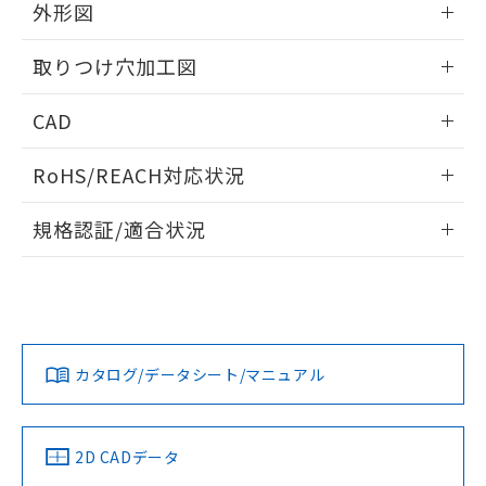
の共同利用に関して"
の「1.共同利
外形図
※本証明書は発行日時点で非含有を証明す
用者の範囲」に記載されている法人を
るもので、過去に遡って非含有を証明する
指します。
情報更新：2026/05/21
ものではありません。
取りつけ穴加工図
また、RoHS指令のフタル酸エステル類４
物質の対応では、対応完了までの期間は出
情報更新：2026/05/21
CAD
荷製品に未対応品が混在することから備考
欄に対応日を記載しておりました。
ログイン/会員登録いただくと、CADデータをダウンロー
RoHS/REACH対応状況
既に当社にて対応品への在庫切替を完了
ドすることができます。
していることから、特段のことがない限
情報更新：2026/7/29
り、2022年1月12日より割愛しておりま
規格認証/適合状況
す。
ログイン/会員登録
EU RoHS
注意事項・凡例
UL認証
CSA認証
CEマーキング
Yes
Yes
Yes
対応状況
対応予定月
※1
※2
ダウンロードデータをご利用いただく前に、以下を必ずお読
みください。
カタログ/データシート/マニュアル
対応済み
ソフトウェアの使用条件
LR型式承認
DNV型式承認
BV型式承認
KR型式承
（イギリス
（ノルウェー
（フランス
（韓国
船舶規格）
船舶規格）
船舶規格）
船舶規格
中国 RoHS
注意事項・凡例
2D CADデータ