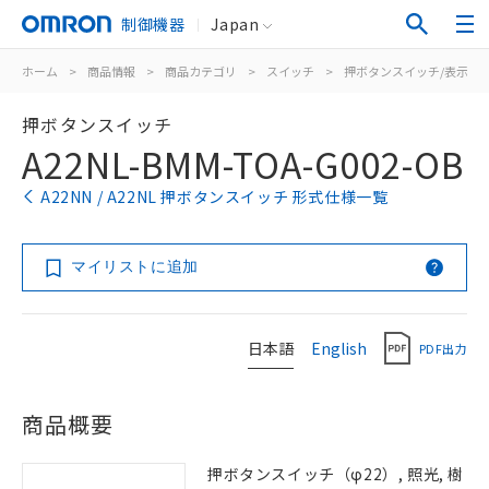
制御機器
Japan
ホーム
>
商品情報
>
商品カテゴリ
>
スイッチ
>
押ボタンスイッチ/表示灯
押ボタンスイッチ
A22NL-BMM-TOA-G002-OB
A22NN / A22NL 押ボタンスイッチ 形式仕様一覧
マイリストに追加
日本語
English
PDF出力
商品概要
押ボタンスイッチ（φ22）, 照光, 樹