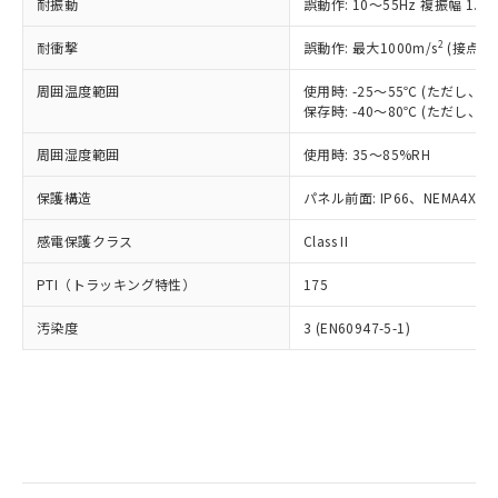
当社は規制貨物を破棄する場合は、完
耐振動
ル) (DEHP)(別名：DOP) 1000ppm以下、フタル酸ブチ
誤動作: 10～55Hz 複振幅 1.
正式な納期状況および標準価格はお客
ル類) : 1000ppm、
ルベンジル（BBP） 1000ppm以下、フタル酸ジブチル
全に破砕するなど、違法に輸出されな
DBP(フタル酸ジブチル) : 1000ppm、 DIBP(フタル酸ジ
様のお取引先、またはお客様担当のオ
（DBP） 1000ppm以下、フタル酸ジイソブチル
イソブチル) : 1000ppm、 BBP(フタル酸ブチルベンジ
△
一定数には満たないが在庫あり
いよう必要な手段を講じます。
2
耐衝撃
誤動作: 最大1000m/s
(接点開
ムロン制御機器販売店・当社販売員に
(DIBP) 1000ppm以下
ル) : 1000ppm、
当社は貴社製品を、核兵器、ミサイ
但し、RoHS指令で産業用監視および制御機器に対する
DEHP(フタル酸ビス(2-エチルヘキシル)) : 1000ppm
ご相談ください。
適用除外項目は除く。
周囲温度範囲
使用時: -25～55℃ (ただし
ル、化学兵器、生物兵器またはその他
－
在庫なし(最新の在庫状況につ
オムロン制御機器販売店や当社販売拠
フタル酸エステル類の４物質については閾値を超える意
保存時: -40～80℃ (ただし
武器並びにこれらの製造装置等に一切
いては、お客様のお取引先、ま
図的な使用がないことを確認しています。
点は「
販売ネットワーク
」をご確認
※2 環境保護使用期限
使用いたしません。
たはお客様担当のオムロン制御
ください。
周囲湿度範囲
使用時: 35～85%RH
当社は、貴社製品を第三者に販売する
機器販売店・当社販売員にご確
在庫状況および標準価格結果を当社の
※2 対応予定月
「ｅ」：有害物質（10物質）のすべてが基
場合は、上記1、2および3の内容を当
認ください)
事前の承諾なく第三者に漏洩または開
保護構造
パネル前面: IP66、NEMA4X, N
準値以下であることを示します。
該第三者に通知します。また当社は、
示しないようお願いします。
部品在庫の切り替え状況などにより、予定
「10」：通常の使用状況下において有害物
販売先および販売に係わる関係者が違
マイパーツ機能（部品リスト作成サー
感電保護クラス
Class II
空
受注生産機種、また在庫状況の
月が前後することがあります。
質が外部に漏えいし、環境に深刻な影響を
法に輸出するおそれがある場合は、取
ビス）をご利用いただくには、I-Web
白
情報を公開していない機種
及ぼさない年数を意味します。
り引きをいたしません。
PTI（トラッキング特性）
175
メンバーズにご登録されている必要が
「－」：未確認です。当社販売部門へお問
あります。
い合わせください。
汚染度
3 (EN60947-5-1)
お客様が当ウェブサイト上で当社にご
※3 非含有証明書ダウンロード
登録された部品リストについて、当社
および当社の共同利用者が、当社の製
下記の非含有証明書をダウンロードするこ
品・サービスに関するお客様との取
とができます。
合意する
キャンセル
引・商談に必要な範囲で利用すること
をご了承ください。
EU RoHS指令（10物質）の非含有証明書
※当社の共同利用者とは、
"個人情報
51物質の非含有証明書（当社基準）