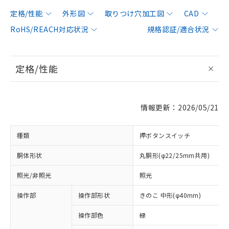
定格/性能
外形図
取りつけ穴加工図
CAD
RoHS/REACH対応状況
規格認証/適合状況
定格/性能
情報更新：2026/05/21
種類
押ボタンスイッチ
胴体形状
丸胴形(φ22/25mm共用)
照光/非照光
照光
操作部
操作部形状
きのこ 中形(φ40mm)
操作部色
緑