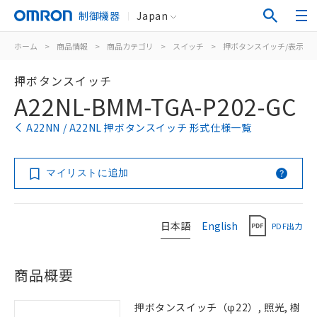
制御機器
Japan
ホーム
>
商品情報
>
商品カテゴリ
>
スイッチ
>
押ボタンスイッチ/表示灯
押ボタンスイッチ
A22NL-BMM-TGA-P202-GC
A22NN / A22NL 押ボタンスイッチ 形式仕様一覧
マイリストに追加
日本語
English
PDF出力
商品概要
押ボタンスイッチ（φ22）, 照光, 樹