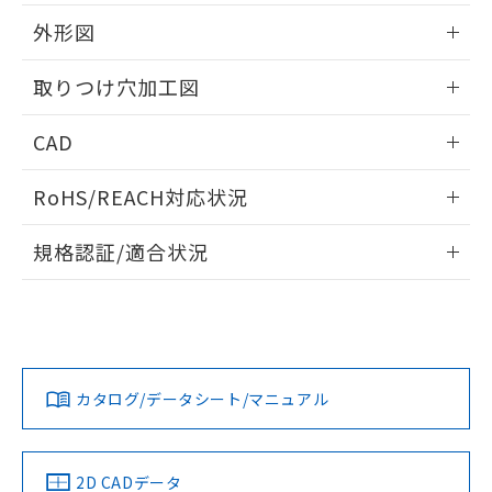
51物質の非含有証明書（当社基準）
の共同利用に関して"
の「1.共同利
※本証明書は発行日時点で非含有を証明す
外形図
用者の範囲」に記載されている法人を
るもので、過去に遡って非含有を証明する
指します。
ものではありません。
情報更新：2026/05/21
取りつけ穴加工図
また、RoHS指令のフタル酸エステル類４
物質の対応では、対応完了までの期間は出
情報更新：2026/05/21
CAD
荷製品に未対応品が混在することから備考
欄に対応日を記載しておりました。
ログイン/会員登録いただくと、CADデータをダウンロー
既に当社にて対応品への在庫切替を完了
RoHS/REACH対応状況
ドすることができます。
していることから、特段のことがない限
り、2022年1月12日より割愛しておりま
情報更新：2026/7/29
規格認証/適合状況
す。
ログイン/会員登録
EU RoHS
注意事項・凡例
A22NL-BMM-TGA-P202-GCについての規格認証/適合状況に
ついては、「カスタマーサポートセンタ お客様相談室」また
は貴社担当オムロン営業員または販売店にお問い合わせくだ
対応状況
対応予定月
※1
※2
さい。
ダウンロードデータをご利用いただく前に、以下を必ずお読
みください。
カタログ/データシート/マニュアル
対応済み
ソフトウェアの使用条件
お問い合わせ
中国 RoHS
注意事項・凡例
2D CADデータ