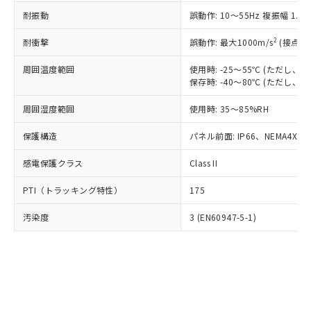
○
一定数以上の在庫あり
ニル類) : 1000ppm、 PBDEs(ポリ臭化ジフェニルエーテ
当社は規制貨物を破棄する場合は、完
ル) (DEHP)(別名：DOP) 1000ppm以下、フタル酸ブチ
正式な納期状況および標準価格はお客
ル類) : 1000ppm、
耐振動
誤動作: 10～55Hz 複振幅 1.
ルベンジル（BBP） 1000ppm以下、フタル酸ジブチル
全に破砕するなど、違法に輸出されな
DBP(フタル酸ジブチル) : 1000ppm、 DIBP(フタル酸ジ
様のお取引先、またはお客様担当のオ
（DBP） 1000ppm以下、フタル酸ジイソブチル
イソブチル) : 1000ppm、 BBP(フタル酸ブチルベンジ
△
一定数には満たないが在庫あり
いよう必要な手段を講じます。
ムロン制御機器販売店・当社販売員に
(DIBP) 1000ppm以下
2
耐衝撃
ル) : 1000ppm、
誤動作: 最大1000m/s
(接点開
当社は貴社製品を、核兵器、ミサイ
但し、RoHS指令で産業用監視および制御機器に対する
DEHP(フタル酸ビス(2-エチルヘキシル)) : 1000ppm
ご相談ください。
適用除外項目は除く。
ル、化学兵器、生物兵器またはその他
－
在庫なし(最新の在庫状況につ
オムロン制御機器販売店や当社販売拠
周囲温度範囲
使用時: -25～55℃ (ただし
フタル酸エステル類の４物質については閾値を超える意
武器並びにこれらの製造装置等に一切
いては、お客様のお取引先、ま
図的な使用がないことを確認しています。
保存時: -40～80℃ (ただし
点は「
販売ネットワーク
」をご確認
※2 環境保護使用期限
使用いたしません。
たはお客様担当のオムロン制御
ください。
当社は、貴社製品を第三者に販売する
周囲湿度範囲
使用時: 35～85%RH
機器販売店・当社販売員にご確
在庫状況および標準価格結果を当社の
※2 対応予定月
「ｅ」：有害物質（10物質）のすべてが基
場合は、上記1、2および3の内容を当
認ください)
事前の承諾なく第三者に漏洩または開
準値以下であることを示します。
保護構造
パネル前面: IP66、NEMA4X, N
該第三者に通知します。また当社は、
示しないようお願いします。
部品在庫の切り替え状況などにより、予定
「10」：通常の使用状況下において有害物
販売先および販売に係わる関係者が違
マイパーツ機能（部品リスト作成サー
空
受注生産機種、また在庫状況の
感電保護クラス
Class II
月が前後することがあります。
質が外部に漏えいし、環境に深刻な影響を
法に輸出するおそれがある場合は、取
ビス）をご利用いただくには、I-Web
白
情報を公開していない機種
及ぼさない年数を意味します。
り引きをいたしません。
メンバーズにご登録されている必要が
PTI（トラッキング特性）
175
「－」：未確認です。当社販売部門へお問
あります。
い合わせください。
お客様が当ウェブサイト上で当社にご
汚染度
3 (EN60947-5-1)
※3 非含有証明書ダウンロード
登録された部品リストについて、当社
および当社の共同利用者が、当社の製
下記の非含有証明書をダウンロードするこ
品・サービスに関するお客様との取
とができます。
合意する
キャンセル
引・商談に必要な範囲で利用すること
をご了承ください。
EU RoHS指令（10物質）の非含有証明書
※当社の共同利用者とは、
"個人情報