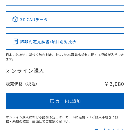
中国 RoHS表
※1 ※2
3D CADデータ
Pb
Hg
Cd
Cr(VI)
該非判定見解書/項目別対比表
X
O
O
O
日本の外為法に基づく該非判定、およびEAR再輸出規制に関する見解が入手でき
ます。
"対応済み"や非含有の記載がされた商品であっても、流通
在庫等で未対応品が混在する可能性があります。
オンライン購入
非含有品が必要な際は、弊社営業部門もしくは販売店へお
問い合わせください。
¥ 3,080
販売価格（税込）
この製品のRoHS/REACH対応状況ページへ
カートに追加
オンライン購入における出荷予定日は、カートに追加～「ご購入手続き：価
格・納期の確認」画面にてご確認ください。