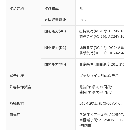
非含有に対応した製品が提供可能な商品で
接点定格
接点構成
2b
す。
対応予定：EU RoHS指令（10物質）の非含
ご利用条件
定格通電電流
10A
有に対応した製品に切り替える予定のある
商品です。
開閉能力(AC)
抵抗負荷(AC-12): AC24V 10A/A
対応予定なし：EU RoHS指令（10物質）の
誘導負荷(AC-15): AC24V 10A/AC
以下の条件をお読みいただき、同意のうえ
非含有に非対応の商品で、対応品を出す予
ご利用ください。
定はありません。
開閉能力(DC)
抵抗負荷(DC-12): DC24V 8A/DC
調査・確認中：EU RoHS指令（10物質）の
誘導負荷(DC-13): DC24V 4A/DC
本サービスは、当社制御機器事業取扱
※1 中国RoHS○×表
非含有の対応状況を調査中または確認中の
商品の当社在庫状況および標準価格
開閉能力説明
測定条件: 周囲温度 20±2℃、
商品です。
(税抜)を提供させていただくもので
「○」：最大均質材料含有率が中国RoHSの
非該当品：ライセンス料など無形物で、有
す。
端子仕様
プッシュインPlus端子台
基準値以下であることを示します。
害物質有無と関係のない商品です。
当社制御機器事業取扱商品の中には、
「×」：最大均質材料含有率が中国RoHSの
仕入先様の事情により、非含有部品として
本サービスの対象外となる商品もある
許容操作頻度
電気的: 最大30回/分
基準値を超えていることを示します。
いたものが、含有品と判明した場合などや
当社は、これら貴社製品のうち、外国
ことをご了承ください。
機械的: 最大60回/分
「－」：未確認です。当社販売部門へお問
むを得ず変更することがあります。
為替および外国貿易法に定める商品
在庫状況および標準価格照会結果は、
い合わせください。
（以下｢規制貨物等」という）を輸出
絶縁抵抗
100MΩ以上 (DC500Vメガ、
記載している更新日時点での社内デー
*EU RoHS指令（10物質）：
または国外への提供する場合は、日本
記
タに基づき作成されるものであり、閲
説明
鉛(Pb) 1000ppm以下、 水銀(Hg) 1000ppm以下、 カド
*中国RoHS10物質の基準値 (GB/T26572)：
国政府の輸出許可(または役務取引許
耐電圧
各端子とアース間: AC2500V 50/
号
覧された時点での実際の在庫および標
ミウム(Cd) 100ppm以下、
Pb(鉛) :1000ppm、 Hg(水銀) : 1000ppm、 Cd(カドミウ
同極端子間: AC2500V 50/60
可)を取得するなどの必要な手続きを
六価クロム(Cr(Ⅵ)) 1000ppm以下、ポリ臭化ビフェニル
ム) : 100ppm、
準価格とは異なる場合があることをご
類(PBB) 1000ppm以下、ポリ臭化ジフェニルエーテル類
(初期値)
Cr(Ⅵ)(六価クロム) : 1000ppm、 PBBs(ポリ臭化ビフェ
とります。
了承ください。
(PBDE) 1000ppm以下、フタル酸ビス(2-エチルヘキシ