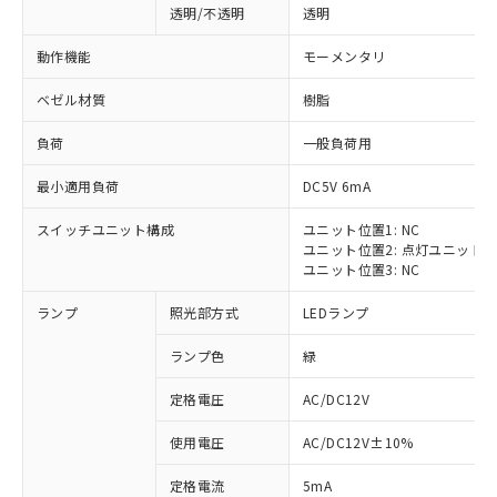
透明/不透明
透明
動作機能
モーメンタリ
ベゼル材質
樹脂
負荷
一般負荷用
最小適用負荷
DC5V 6mA
スイッチユニット構成
ユニット位置1: NC
ユニット位置2: 点灯ユニット
ユニット位置3: NC
ランプ
照光部方式
LEDランプ
ランプ色
緑
定格電圧
AC/DC12V
※1 対応状況
使用電圧
AC/DC12V±10%
定格電流
5mA
対応済み：EU RoHS指令（10物質）の