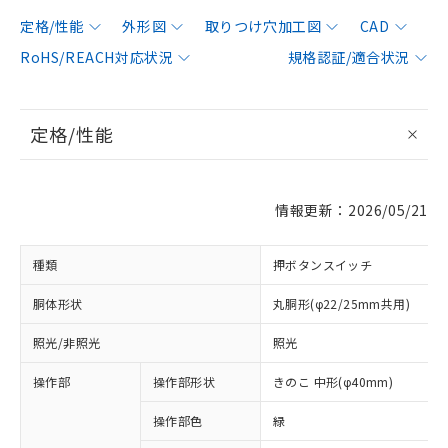
定格/性能
外形図
取りつけ穴加工図
CAD
RoHS/REACH対応状況
規格認証/適合状況
定格/性能
情報更新：2026/05/21
種類
押ボタンスイッチ
胴体形状
丸胴形(φ22/25mm共用)
照光/非照光
照光
操作部
操作部形状
きのこ 中形(φ40mm)
操作部色
緑