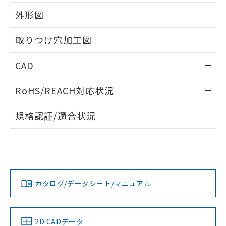
51物質の非含有証明書（当社基準）
の共同利用に関して"
の「1.共同利
※本証明書は発行日時点で非含有を証明す
外形図
用者の範囲」に記載されている法人を
るもので、過去に遡って非含有を証明する
指します。
ものではありません。
情報更新：2026/05/21
取りつけ穴加工図
また、RoHS指令のフタル酸エステル類４
物質の対応では、対応完了までの期間は出
情報更新：2026/05/21
CAD
荷製品に未対応品が混在することから備考
欄に対応日を記載しておりました。
ログイン/会員登録いただくと、CADデータをダウンロー
既に当社にて対応品への在庫切替を完了
RoHS/REACH対応状況
ドすることができます。
していることから、特段のことがない限
り、2022年1月12日より割愛しておりま
情報更新：2026/7/29
規格認証/適合状況
す。
ログイン/会員登録
EU RoHS
注意事項・凡例
A22NL-BMM-TGA-P202-GBについての規格認証/適合状況に
ついては、「カスタマーサポートセンタ お客様相談室」また
は貴社担当オムロン営業員または販売店にお問い合わせくだ
対応状況
対応予定月
※1
※2
さい。
ダウンロードデータをご利用いただく前に、以下を必ずお読
みください。
カタログ/データシート/マニュアル
対応済み
ソフトウェアの使用条件
お問い合わせ
中国 RoHS
注意事項・凡例
2D CADデータ