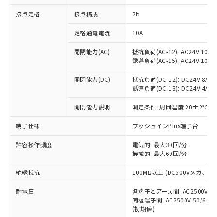
非含有に対応した製品が提供可能な商品で
接点定格
接点構成
2b
す。
対応予定：EU RoHS指令（10物質）の非含
ご利用条件
定格通電電流
10A
有に対応した製品に切り替える予定のある
商品です。
開閉能力(AC)
抵抗負荷(AC-12): AC24V 10A/A
対応予定なし：EU RoHS指令（10物質）の
誘導負荷(AC-15): AC24V 10A/AC
以下の条件をお読みいただき、同意のうえ
非含有に非対応の商品で、対応品を出す予
ご利用ください。
定はありません。
開閉能力(DC)
抵抗負荷(DC-12): DC24V 8A/DC
調査・確認中：EU RoHS指令（10物質）の
誘導負荷(DC-13): DC24V 4A/DC
本サービスは、当社制御機器事業取扱
※1 中国RoHS○×表
非含有の対応状況を調査中または確認中の
商品の当社在庫状況および標準価格
開閉能力説明
測定条件: 周囲温度 20±2℃、
商品です。
(税抜)を提供させていただくもので
「○」：最大均質材料含有率が中国RoHSの
非該当品：ライセンス料など無形物で、有
す。
端子仕様
プッシュインPlus端子台
基準値以下であることを示します。
害物質有無と関係のない商品です。
当社制御機器事業取扱商品の中には、
「×」：最大均質材料含有率が中国RoHSの
仕入先様の事情により、非含有部品として
本サービスの対象外となる商品もある
許容操作頻度
電気的: 最大30回/分
基準値を超えていることを示します。
いたものが、含有品と判明した場合などや
当社は、これら貴社製品のうち、外国
ことをご了承ください。
機械的: 最大60回/分
「－」：未確認です。当社販売部門へお問
むを得ず変更することがあります。
為替および外国貿易法に定める商品
在庫状況および標準価格照会結果は、
い合わせください。
（以下｢規制貨物等」という）を輸出
絶縁抵抗
100MΩ以上 (DC500Vメガ、
記載している更新日時点での社内デー
*EU RoHS指令（10物質）：
または国外への提供する場合は、日本
記
タに基づき作成されるものであり、閲
説明
鉛(Pb) 1000ppm以下、 水銀(Hg) 1000ppm以下、 カド
*中国RoHS10物質の基準値 (GB/T26572)：
国政府の輸出許可(または役務取引許
耐電圧
各端子とアース間: AC2500V 50/
号
覧された時点での実際の在庫および標
ミウム(Cd) 100ppm以下、
Pb(鉛) :1000ppm、 Hg(水銀) : 1000ppm、 Cd(カドミウ
同極端子間: AC2500V 50/60
可)を取得するなどの必要な手続きを
六価クロム(Cr(Ⅵ)) 1000ppm以下、ポリ臭化ビフェニル
ム) : 100ppm、
準価格とは異なる場合があることをご
類(PBB) 1000ppm以下、ポリ臭化ジフェニルエーテル類
(初期値)
Cr(Ⅵ)(六価クロム) : 1000ppm、 PBBs(ポリ臭化ビフェ
とります。
了承ください。
(PBDE) 1000ppm以下、フタル酸ビス(2-エチルヘキシ