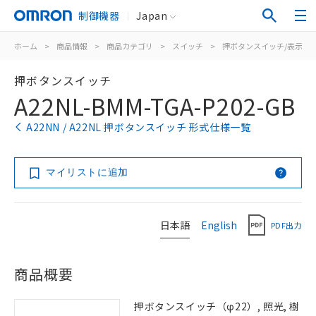
制御機器
Japan
ホーム
>
商品情報
>
商品カテゴリ
>
スイッチ
>
押ボタンスイッチ/表示灯
押ボタンスイッチ
A22NL-BMM-TGA-P202-GB
A22NN / A22NL 押ボタンスイッチ 形式仕様一覧
マイリストに追加
日本語
English
PDF出力
商品概要
押ボタンスイッチ（φ22）, 照光, 樹