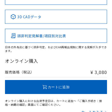
中国 RoHS表
※1 ※2
3D CADデータ
Pb
Hg
Cd
Cr(VI)
該非判定見解書/項目別対比表
X
O
O
O
日本の外為法に基づく該非判定、およびEAR再輸出規制に関する見解が入手でき
ます。
"対応済み"や非含有の記載がされた商品であっても、流通
在庫等で未対応品が混在する可能性があります。
オンライン購入
非含有品が必要な際は、弊社営業部門もしくは販売店へお
問い合わせください。
¥ 3,080
販売価格（税込）
この製品のRoHS/REACH対応状況ページへ
カートに追加
オンライン購入における出荷予定日は、カートに追加～「ご購入手続き：価
格・納期の確認」画面にてご確認ください。