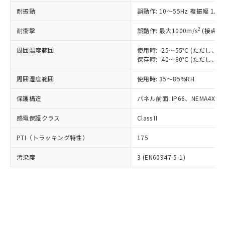
○
一定数以上の在庫あり
ニル類) : 1000ppm、 PBDEs(ポリ臭化ジフェニルエーテ
当社は規制貨物を破棄する場合は、完
ル) (DEHP)(別名：DOP) 1000ppm以下、フタル酸ブチ
正式な納期状況および標準価格はお客
ル類) : 1000ppm、
耐振動
誤動作: 10～55Hz 複振幅 1.
ルベンジル（BBP） 1000ppm以下、フタル酸ジブチル
全に破砕するなど、違法に輸出されな
DBP(フタル酸ジブチル) : 1000ppm、 DIBP(フタル酸ジ
様のお取引先、またはお客様担当のオ
（DBP） 1000ppm以下、フタル酸ジイソブチル
イソブチル) : 1000ppm、 BBP(フタル酸ブチルベンジ
△
一定数には満たないが在庫あり
いよう必要な手段を講じます。
ムロン制御機器販売店・当社販売員に
(DIBP) 1000ppm以下
2
耐衝撃
ル) : 1000ppm、
誤動作: 最大1000m/s
(接点開
当社は貴社製品を、核兵器、ミサイ
但し、RoHS指令で産業用監視および制御機器に対する
DEHP(フタル酸ビス(2-エチルヘキシル)) : 1000ppm
ご相談ください。
適用除外項目は除く。
ル、化学兵器、生物兵器またはその他
－
在庫なし(最新の在庫状況につ
オムロン制御機器販売店や当社販売拠
周囲温度範囲
使用時: -25～55℃ (ただし
フタル酸エステル類の４物質については閾値を超える意
武器並びにこれらの製造装置等に一切
いては、お客様のお取引先、ま
図的な使用がないことを確認しています。
保存時: -40～80℃ (ただし
点は「
販売ネットワーク
」をご確認
※2 環境保護使用期限
使用いたしません。
たはお客様担当のオムロン制御
ください。
当社は、貴社製品を第三者に販売する
周囲湿度範囲
使用時: 35～85%RH
機器販売店・当社販売員にご確
在庫状況および標準価格結果を当社の
※2 対応予定月
「ｅ」：有害物質（10物質）のすべてが基
場合は、上記1、2および3の内容を当
認ください)
事前の承諾なく第三者に漏洩または開
準値以下であることを示します。
保護構造
パネル前面: IP66、NEMA4X, N
該第三者に通知します。また当社は、
示しないようお願いします。
部品在庫の切り替え状況などにより、予定
「10」：通常の使用状況下において有害物
販売先および販売に係わる関係者が違
マイパーツ機能（部品リスト作成サー
空
受注生産機種、また在庫状況の
感電保護クラス
Class II
月が前後することがあります。
質が外部に漏えいし、環境に深刻な影響を
法に輸出するおそれがある場合は、取
ビス）をご利用いただくには、I-Web
白
情報を公開していない機種
及ぼさない年数を意味します。
り引きをいたしません。
メンバーズにご登録されている必要が
PTI（トラッキング特性）
175
「－」：未確認です。当社販売部門へお問
あります。
い合わせください。
お客様が当ウェブサイト上で当社にご
汚染度
3 (EN60947-5-1)
※3 非含有証明書ダウンロード
登録された部品リストについて、当社
および当社の共同利用者が、当社の製
下記の非含有証明書をダウンロードするこ
品・サービスに関するお客様との取
とができます。
合意する
キャンセル
引・商談に必要な範囲で利用すること
をご了承ください。
EU RoHS指令（10物質）の非含有証明書
※当社の共同利用者とは、
"個人情報