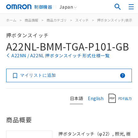
制御機器
Japan
ホーム
>
商品情報
>
商品カテゴリ
>
スイッチ
>
押ボタンスイッチ/表示灯
押ボタンスイッチ
A22NL-BMM-TGA-P101-GB
A22NN / A22NL 押ボタンスイッチ 形式仕様一覧
マイリストに追加
日本語
English
PDF出力
商品概要
押ボタンスイッチ（φ22）, 照光, 樹