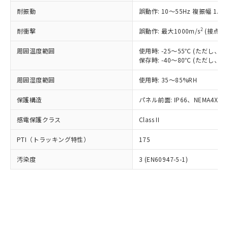
○
一定数以上の在庫あり
ニル類) : 1000ppm、 PBDEs(ポリ臭化ジフェニルエーテ
当社は規制貨物を破棄する場合は、完
ル) (DEHP)(別名：DOP) 1000ppm以下、フタル酸ブチ
正式な納期状況および標準価格はお客
ル類) : 1000ppm、
耐振動
誤動作: 10～55Hz 複振幅 1.
ルベンジル（BBP） 1000ppm以下、フタル酸ジブチル
全に破砕するなど、違法に輸出されな
DBP(フタル酸ジブチル) : 1000ppm、 DIBP(フタル酸ジ
様のお取引先、またはお客様担当のオ
（DBP） 1000ppm以下、フタル酸ジイソブチル
イソブチル) : 1000ppm、 BBP(フタル酸ブチルベンジ
△
一定数には満たないが在庫あり
いよう必要な手段を講じます。
ムロン制御機器販売店・当社販売員に
(DIBP) 1000ppm以下
2
耐衝撃
ル) : 1000ppm、
誤動作: 最大1000m/s
(接点開
当社は貴社製品を、核兵器、ミサイ
但し、RoHS指令で産業用監視および制御機器に対する
DEHP(フタル酸ビス(2-エチルヘキシル)) : 1000ppm
ご相談ください。
適用除外項目は除く。
ル、化学兵器、生物兵器またはその他
－
在庫なし(最新の在庫状況につ
オムロン制御機器販売店や当社販売拠
周囲温度範囲
使用時: -25～55℃ (ただし
フタル酸エステル類の４物質については閾値を超える意
武器並びにこれらの製造装置等に一切
いては、お客様のお取引先、ま
図的な使用がないことを確認しています。
保存時: -40～80℃ (ただし
点は「
販売ネットワーク
」をご確認
※2 環境保護使用期限
使用いたしません。
たはお客様担当のオムロン制御
ください。
当社は、貴社製品を第三者に販売する
周囲湿度範囲
使用時: 35～85%RH
機器販売店・当社販売員にご確
在庫状況および標準価格結果を当社の
※2 対応予定月
「ｅ」：有害物質（10物質）のすべてが基
場合は、上記1、2および3の内容を当
認ください)
事前の承諾なく第三者に漏洩または開
準値以下であることを示します。
保護構造
パネル前面: IP66、NEMA4X, N
該第三者に通知します。また当社は、
示しないようお願いします。
部品在庫の切り替え状況などにより、予定
「10」：通常の使用状況下において有害物
販売先および販売に係わる関係者が違
マイパーツ機能（部品リスト作成サー
空
受注生産機種、また在庫状況の
感電保護クラス
Class II
月が前後することがあります。
質が外部に漏えいし、環境に深刻な影響を
法に輸出するおそれがある場合は、取
ビス）をご利用いただくには、I-Web
白
情報を公開していない機種
及ぼさない年数を意味します。
り引きをいたしません。
メンバーズにご登録されている必要が
PTI（トラッキング特性）
175
「－」：未確認です。当社販売部門へお問
あります。
い合わせください。
お客様が当ウェブサイト上で当社にご
汚染度
3 (EN60947-5-1)
※3 非含有証明書ダウンロード
登録された部品リストについて、当社
および当社の共同利用者が、当社の製
下記の非含有証明書をダウンロードするこ
品・サービスに関するお客様との取
とができます。
合意する
キャンセル
引・商談に必要な範囲で利用すること
をご了承ください。
EU RoHS指令（10物質）の非含有証明書
※当社の共同利用者とは、
"個人情報