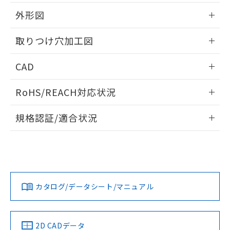
51物質の非含有証明書（当社基準）
の共同利用に関して"
の「1.共同利
※本証明書は発行日時点で非含有を証明す
外形図
用者の範囲」に記載されている法人を
るもので、過去に遡って非含有を証明する
指します。
ものではありません。
情報更新：2026/05/21
取りつけ穴加工図
また、RoHS指令のフタル酸エステル類４
物質の対応では、対応完了までの期間は出
情報更新：2026/05/21
CAD
荷製品に未対応品が混在することから備考
欄に対応日を記載しておりました。
ログイン/会員登録いただくと、CADデータをダウンロー
既に当社にて対応品への在庫切替を完了
RoHS/REACH対応状況
ドすることができます。
していることから、特段のことがない限
り、2022年1月12日より割愛しておりま
情報更新：2026/7/29
規格認証/適合状況
す。
ログイン/会員登録
EU RoHS
注意事項・凡例
A22NL-BMM-TGA-P101-GBについての規格認証/適合状況に
ついては、「カスタマーサポートセンタ お客様相談室」また
は貴社担当オムロン営業員または販売店にお問い合わせくだ
対応状況
対応予定月
※1
※2
さい。
ダウンロードデータをご利用いただく前に、以下を必ずお読
みください。
カタログ/データシート/マニュアル
対応済み
ソフトウェアの使用条件
お問い合わせ
中国 RoHS
注意事項・凡例
2D CADデータ