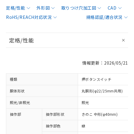
定格/性能
外形図
取りつけ穴加工図
CAD
RoHS/REACH対応状況
規格認証/適合状況
定格/性能
情報更新：2026/05/21
種類
押ボタンスイッチ
胴体形状
丸胴形(φ22/25mm共用)
照光/非照光
照光
操作部
操作部形状
きのこ 中形(φ40mm)
操作部色
緑