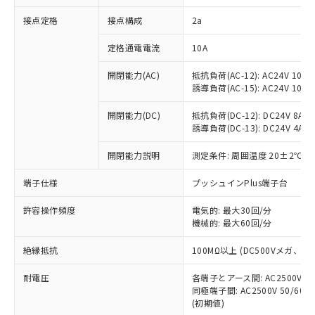
非含有に対応した製品が提供可能な商品で
接点定格
接点構成
2a
す。
対応予定：EU RoHS指令（10物質）の非含
ご利用条件
定格通電電流
10A
有に対応した製品に切り替える予定のある
商品です。
開閉能力(AC)
抵抗負荷(AC-12): AC24V 10A/A
対応予定なし：EU RoHS指令（10物質）の
誘導負荷(AC-15): AC24V 10A/AC
以下の条件をお読みいただき、同意のうえ
非含有に非対応の商品で、対応品を出す予
ご利用ください。
定はありません。
開閉能力(DC)
抵抗負荷(DC-12): DC24V 8A/DC
調査・確認中：EU RoHS指令（10物質）の
誘導負荷(DC-13): DC24V 4A/DC
本サービスは、当社制御機器事業取扱
※1 中国RoHS○×表
非含有の対応状況を調査中または確認中の
商品の当社在庫状況および標準価格
開閉能力説明
測定条件: 周囲温度 20±2℃、
商品です。
(税抜)を提供させていただくもので
「○」：最大均質材料含有率が中国RoHSの
非該当品：ライセンス料など無形物で、有
す。
端子仕様
プッシュインPlus端子台
基準値以下であることを示します。
害物質有無と関係のない商品です。
当社制御機器事業取扱商品の中には、
「×」：最大均質材料含有率が中国RoHSの
仕入先様の事情により、非含有部品として
本サービスの対象外となる商品もある
許容操作頻度
電気的: 最大30回/分
基準値を超えていることを示します。
いたものが、含有品と判明した場合などや
当社は、これら貴社製品のうち、外国
ことをご了承ください。
機械的: 最大60回/分
「－」：未確認です。当社販売部門へお問
むを得ず変更することがあります。
為替および外国貿易法に定める商品
在庫状況および標準価格照会結果は、
い合わせください。
（以下｢規制貨物等」という）を輸出
絶縁抵抗
100MΩ以上 (DC500Vメガ、
記載している更新日時点での社内デー
*EU RoHS指令（10物質）：
または国外への提供する場合は、日本
記
タに基づき作成されるものであり、閲
説明
鉛(Pb) 1000ppm以下、 水銀(Hg) 1000ppm以下、 カド
*中国RoHS10物質の基準値 (GB/T26572)：
国政府の輸出許可(または役務取引許
耐電圧
各端子とアース間: AC2500V 50/
号
覧された時点での実際の在庫および標
ミウム(Cd) 100ppm以下、
Pb(鉛) :1000ppm、 Hg(水銀) : 1000ppm、 Cd(カドミウ
同極端子間: AC2500V 50/60
可)を取得するなどの必要な手続きを
六価クロム(Cr(Ⅵ)) 1000ppm以下、ポリ臭化ビフェニル
ム) : 100ppm、
準価格とは異なる場合があることをご
類(PBB) 1000ppm以下、ポリ臭化ジフェニルエーテル類
(初期値)
Cr(Ⅵ)(六価クロム) : 1000ppm、 PBBs(ポリ臭化ビフェ
とります。
了承ください。
(PBDE) 1000ppm以下、フタル酸ビス(2-エチルヘキシ