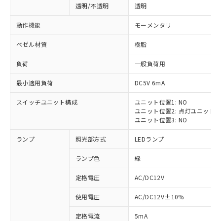
透明/不透明
透明
動作機能
モーメンタリ
ベゼル材質
樹脂
負荷
一般負荷用
最小適用負荷
DC5V 6mA
スイッチユニット構成
ユニット位置1: NO
ユニット位置2: 点灯ユニット
ユニット位置3: NO
ランプ
照光部方式
LEDランプ
ランプ色
緑
定格電圧
AC/DC12V
※1 対応状況
使用電圧
AC/DC12V±10%
定格電流
5mA
対応済み：EU RoHS指令（10物質）の