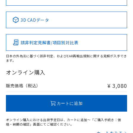
中国 RoHS表
※1 ※2
3D CADデータ
Pb
Hg
Cd
Cr(VI)
該非判定見解書/項目別対比表
X
O
O
O
日本の外為法に基づく該非判定、およびEAR再輸出規制に関する見解が入手でき
ます。
"対応済み"や非含有の記載がされた商品であっても、流通
在庫等で未対応品が混在する可能性があります。
オンライン購入
非含有品が必要な際は、弊社営業部門もしくは販売店へお
問い合わせください。
¥ 3,080
販売価格（税込）
この製品のRoHS/REACH対応状況ページへ
カートに追加
オンライン購入における出荷予定日は、カートに追加～「ご購入手続き：価
格・納期の確認」画面にてご確認ください。