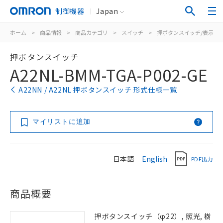
制御機器
Japan
ホーム
>
商品情報
>
商品カテゴリ
>
スイッチ
>
押ボタンスイッチ/表示灯
押ボタンスイッチ
A22NL-BMM-TGA-P002-GE
A22NN / A22NL 押ボタンスイッチ 形式仕様一覧
マイリストに追加
日本語
English
PDF出力
商品概要
押ボタンスイッチ（φ22）, 照光, 樹