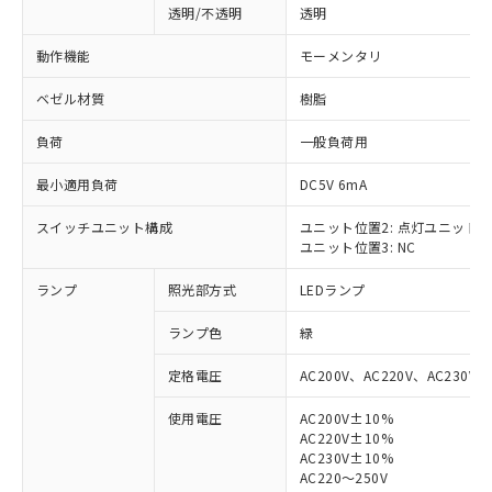
透明/不透明
透明
動作機能
モーメンタリ
ベゼル材質
樹脂
負荷
一般負荷用
最小適用負荷
DC5V 6mA
スイッチユニット構成
ユニット位置2: 点灯ユニット
ユニット位置3: NC
ランプ
照光部方式
LEDランプ
ランプ色
緑
定格電圧
AC200V、AC220V、AC230V、
使用電圧
AC200V±10%
AC220V±10%
※1 対応状況
AC230V±10%
AC220～250V