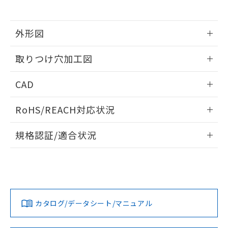
※当社の共同利用者とは、
"個人情報
51物質の非含有証明書（当社基準）
の共同利用に関して"
の「1.共同利
※本証明書は発行日時点で非含有を証明す
用者の範囲」に記載されている法人を
るもので、過去に遡って非含有を証明する
外形図
指します。
ものではありません。
情報更新：2026/05/21
また、RoHS指令のフタル酸エステル類４
取りつけ穴加工図
物質の対応では、対応完了までの期間は出
荷製品に未対応品が混在することから備考
情報更新：2026/05/21
CAD
欄に対応日を記載しておりました。
既に当社にて対応品への在庫切替を完了
ログイン/会員登録いただくと、CADデータをダウンロー
していることから、特段のことがない限
RoHS/REACH対応状況
ドすることができます。
り、2022年1月12日より割愛しておりま
す。
情報更新：2026/7/29
規格認証/適合状況
ログイン/会員登録
EU RoHS
注意事項・凡例
A22NL-BMM-TGA-P002-GEについての規格認証/適合状況に
ついては、「カスタマーサポートセンタ お客様相談室」また
は貴社担当オムロン営業員または販売店にお問い合わせくだ
対応状況
対応予定月
※1
※2
さい。
ダウンロードデータをご利用いただく前に、以下を必ずお読
みください。
カタログ/データシート/マニュアル
対応済み
ソフトウェアの使用条件
お問い合わせ