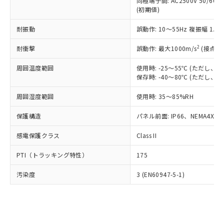
類(PBB) 1000ppm以下、ポリ臭化ジフェニルエーテル類
同極端子間: AC2500V 50/60
Cr(Ⅵ)(六価クロム) : 1000ppm、 PBBs(ポリ臭化ビフェ
とります。
了承ください。
(PBDE) 1000ppm以下、フタル酸ビス(2-エチルヘキシ
○
一定数以上の在庫あり
ニル類) : 1000ppm、 PBDEs(ポリ臭化ジフェニルエーテ
(初期値)
当社は規制貨物を破棄する場合は、完
ル) (DEHP)(別名：DOP) 1000ppm以下、フタル酸ブチ
正式な納期状況および標準価格はお客
ル類) : 1000ppm、
ルベンジル（BBP） 1000ppm以下、フタル酸ジブチル
全に破砕するなど、違法に輸出されな
DBP(フタル酸ジブチル) : 1000ppm、 DIBP(フタル酸ジ
様のお取引先、またはお客様担当のオ
耐振動
誤動作: 10～55Hz 複振幅 1.
（DBP） 1000ppm以下、フタル酸ジイソブチル
イソブチル) : 1000ppm、 BBP(フタル酸ブチルベンジ
△
一定数には満たないが在庫あり
いよう必要な手段を講じます。
ムロン制御機器販売店・当社販売員に
(DIBP) 1000ppm以下
ル) : 1000ppm、
当社は貴社製品を、核兵器、ミサイ
但し、RoHS指令で産業用監視および制御機器に対する
DEHP(フタル酸ビス(2-エチルヘキシル)) : 1000ppm
ご相談ください。
2
耐衝撃
誤動作: 最大1000m/s
(接点開
適用除外項目は除く。
ル、化学兵器、生物兵器またはその他
－
在庫なし(最新の在庫状況につ
オムロン制御機器販売店や当社販売拠
フタル酸エステル類の４物質については閾値を超える意
武器並びにこれらの製造装置等に一切
いては、お客様のお取引先、ま
周囲温度範囲
図的な使用がないことを確認しています。
使用時: -25～55℃ (ただし
点は「
販売ネットワーク
」をご確認
※2 環境保護使用期限
使用いたしません。
保存時: -40～80℃ (ただし
たはお客様担当のオムロン制御
ください。
当社は、貴社製品を第三者に販売する
機器販売店・当社販売員にご確
在庫状況および標準価格結果を当社の
※2 対応予定月
「ｅ」：有害物質（10物質）のすべてが基
周囲湿度範囲
使用時: 35～85%RH
場合は、上記1、2および3の内容を当
認ください)
事前の承諾なく第三者に漏洩または開
準値以下であることを示します。
該第三者に通知します。また当社は、
示しないようお願いします。
保護構造
パネル前面: IP66、NEMA4X, N
部品在庫の切り替え状況などにより、予定
「10」：通常の使用状況下において有害物
販売先および販売に係わる関係者が違
マイパーツ機能（部品リスト作成サー
空
受注生産機種、また在庫状況の
月が前後することがあります。
質が外部に漏えいし、環境に深刻な影響を
法に輸出するおそれがある場合は、取
ビス）をご利用いただくには、I-Web
白
情報を公開していない機種
感電保護クラス
Class II
及ぼさない年数を意味します。
り引きをいたしません。
メンバーズにご登録されている必要が
「－」：未確認です。当社販売部門へお問
あります。
PTI（トラッキング特性）
175
い合わせください。
お客様が当ウェブサイト上で当社にご
※3 非含有証明書ダウンロード
登録された部品リストについて、当社
汚染度
3 (EN60947-5-1)
および当社の共同利用者が、当社の製
下記の非含有証明書をダウンロードするこ
品・サービスに関するお客様との取
とができます。
合意する
キャンセル
引・商談に必要な範囲で利用すること
をご了承ください。
EU RoHS指令（10物質）の非含有証明書