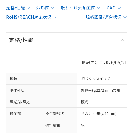
定格/性能
外形図
取りつけ穴加工図
CAD
RoHS/REACH対応状況
規格認証/適合状況
定格/性能
情報更新：2026/05/21
種類
押ボタンスイッチ
胴体形状
丸胴形(φ22/25mm共用)
照光/非照光
照光
操作部
操作部形状
きのこ 中形(φ40mm)
操作部色
緑