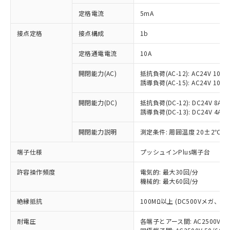
対応済み：EU RoHS指令（10物質）の
定格電流
5mA
非含有に対応した製品が提供可能な商品で
す。
接点定格
接点構成
1b
対応予定：EU RoHS指令（10物質）の非含
ご利用条件
有に対応した製品に切り替える予定のある
定格通電電流
10A
商品です。
対応予定なし：EU RoHS指令（10物質）の
開閉能力(AC)
抵抗負荷(AC-12): AC24V 10A/A
以下の条件をお読みいただき、同意のうえ
非含有に非対応の商品で、対応品を出す予
誘導負荷(AC-15): AC24V 10A/AC
ご利用ください。
定はありません。
調査・確認中：EU RoHS指令（10物質）の
開閉能力(DC)
抵抗負荷(DC-12): DC24V 8A/DC
本サービスは、当社制御機器事業取扱
※1 中国RoHS○×表
誘導負荷(DC-13): DC24V 4A/DC
非含有の対応状況を調査中または確認中の
商品の当社在庫状況および標準価格
商品です。
(税抜)を提供させていただくもので
開閉能力説明
測定条件: 周囲温度 20±2℃、
「○」：最大均質材料含有率が中国RoHSの
非該当品：ライセンス料など無形物で、有
す。
基準値以下であることを示します。
害物質有無と関係のない商品です。
当社制御機器事業取扱商品の中には、
端子仕様
プッシュインPlus端子台
「×」：最大均質材料含有率が中国RoHSの
仕入先様の事情により、非含有部品として
本サービスの対象外となる商品もある
基準値を超えていることを示します。
いたものが、含有品と判明した場合などや
当社は、これら貴社製品のうち、外国
ことをご了承ください。
許容操作頻度
電気的: 最大30回/分
「－」：未確認です。当社販売部門へお問
むを得ず変更することがあります。
為替および外国貿易法に定める商品
機械的: 最大60回/分
在庫状況および標準価格照会結果は、
い合わせください。
（以下｢規制貨物等」という）を輸出
記載している更新日時点での社内デー
*EU RoHS指令（10物質）：
または国外への提供する場合は、日本
絶縁抵抗
100MΩ以上 (DC500Vメガ、
記
タに基づき作成されるものであり、閲
説明
鉛(Pb) 1000ppm以下、 水銀(Hg) 1000ppm以下、 カド
*中国RoHS10物質の基準値 (GB/T26572)：
国政府の輸出許可(または役務取引許
号
覧された時点での実際の在庫および標
ミウム(Cd) 100ppm以下、
Pb(鉛) :1000ppm、 Hg(水銀) : 1000ppm、 Cd(カドミウ
耐電圧
各端子とアース間: AC2500V 50/
可)を取得するなどの必要な手続きを
六価クロム(Cr(Ⅵ)) 1000ppm以下、ポリ臭化ビフェニル
ム) : 100ppm、
準価格とは異なる場合があることをご