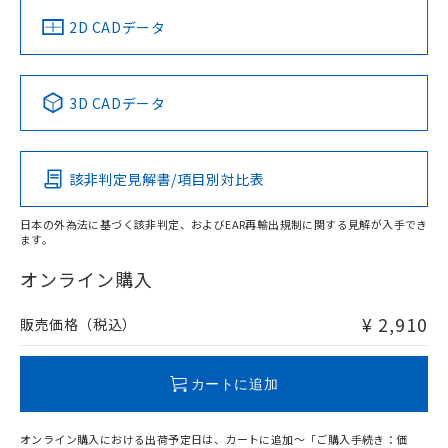
中国 RoHS
注意事項・凡例
2D CADデータ
中国 RoHS表
※1 ※2
3D CADデータ
Pb
Hg
Cd
Cr(VI)
該非判定見解書/項目別対比表
O
O
O
O
日本の外為法に基づく該非判定、およびEAR再輸出規制に関する見解が入手でき
ます。
"対応済み"や非含有の記載がされた商品であっても、流通
在庫等で未対応品が混在する可能性があります。
オンライン購入
非含有品が必要な際は、弊社営業部門もしくは販売店へお
問い合わせください。
¥ 2,910
販売価格（税込）
この製品のRoHS/REACH対応状況ページへ
カートに追加
オンライン購入における出荷予定日は、カートに追加～「ご購入手続き：価