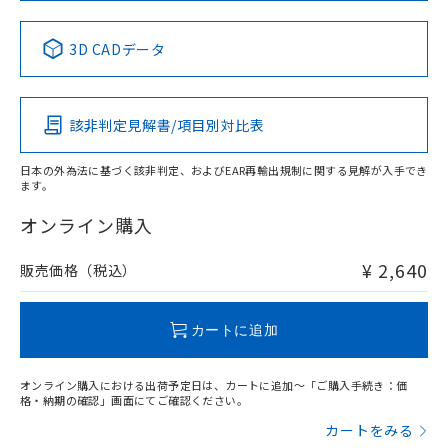
中国 RoHS表
※1 ※2
3D CADデータ
Pb
Hg
Cd
Cr(VI)
該非判定見解書/項目別対比表
X
O
O
O
日本の外為法に基づく該非判定、およびEAR再輸出規制に関する見解が入手でき
ます。
"対応済み"や非含有の記載がされた商品であっても、流通
在庫等で未対応品が混在する可能性があります。
オンライン購入
非含有品が必要な際は、弊社営業部門もしくは販売店へお
問い合わせください。
¥ 2,640
販売価格（税込）
この製品のRoHS/REACH対応状況ページへ
カートに追加
オンライン購入における出荷予定日は、カートに追加～「ご購入手続き：価
格・納期の確認」画面にてご確認ください。
カートをみる