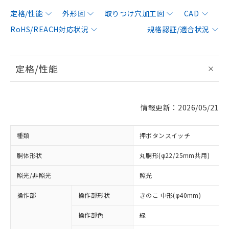
定格/性能
外形図
取りつけ穴加工図
CAD
RoHS/REACH対応状況
規格認証/適合状況
定格/性能
情報更新：2026/05/21
種類
押ボタンスイッチ
胴体形状
丸胴形(φ22/25mm共用)
照光/非照光
照光
操作部
操作部形状
きのこ 中形(φ40mm)
操作部色
緑