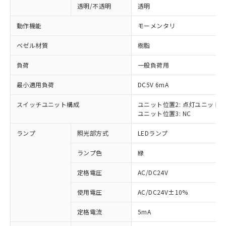
透明/不透明
透明
動作機能
モーメンタリ
ベゼル材質
樹脂
負荷
一般負荷用
最小適用負荷
DC5V 6mA
スイッチユニット構成
ユニット位置2: 点灯ユニット
ユニット位置3: NC
ランプ
照光部方式
LEDランプ
ランプ色
緑
定格電圧
AC/DC24V
使用電圧
AC/DC24V±10%
※1 対応状況
定格電流
5mA
対応済み：EU RoHS指令（10物質）の