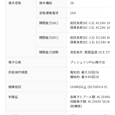
非含有に対応した製品が提供可能な商品で
接点定格
接点構成
1b
す。
対応予定：EU RoHS指令（10物質）の非含
定格通電電流
10A
ご利用条件
有に対応した製品に切り替える予定のある
商品です。
開閉能力(AC)
抵抗負荷(AC-12): AC24V 10A/A
誘導負荷(AC-15): AC24V 10A/AC
対応予定なし：EU RoHS指令（10物質）の
以下の条件をお読みいただき、同意のうえ
非含有に非対応の商品で、対応品を出す予
ご利用ください。
開閉能力(DC)
抵抗負荷(DC-12): DC24V 8A/DC
定はありません。
誘導負荷(DC-13): DC24V 4A/DC
調査・確認中：EU RoHS指令（10物質）の
本サービスは、当社制御機器事業取扱
※1 中国RoHS○×表
非含有の対応状況を調査中または確認中の
商品の当社在庫状況および標準価格
開閉能力説明
測定条件: 周囲温度 20±2℃、
商品です。
(税抜)を提供させていただくもので
「○」：最大均質材料含有率が中国RoHSの
非該当品：ライセンス料など無形物で、有
端子仕様
プッシュインPlus端子台
す。
基準値以下であることを示します。
害物質有無と関係のない商品です。
当社制御機器事業取扱商品の中には、
「×」：最大均質材料含有率が中国RoHSの
仕入先様の事情により、非含有部品として
許容操作頻度
電気的: 最大30回/分
本サービスの対象外となる商品もある
基準値を超えていることを示します。
いたものが、含有品と判明した場合などや
機械的: 最大60回/分
当社は、これら貴社製品のうち、外国
ことをご了承ください。
「－」：未確認です。当社販売部門へお問
むを得ず変更することがあります。
為替および外国貿易法に定める商品
在庫状況および標準価格照会結果は、
い合わせください。
絶縁抵抗
100MΩ以上 (DC500Vメガ、
（以下｢規制貨物等」という）を輸出
記載している更新日時点での社内デー
*EU RoHS指令（10物質）：
または国外への提供する場合は、日本
記
タに基づき作成されるものであり、閲
説明
耐電圧
鉛(Pb) 1000ppm以下、 水銀(Hg) 1000ppm以下、 カド
各端子とアース間: AC2500V 50/
*中国RoHS10物質の基準値 (GB/T26572)：
国政府の輸出許可(または役務取引許
号
覧された時点での実際の在庫および標
ミウム(Cd) 100ppm以下、
Pb(鉛) :1000ppm、 Hg(水銀) : 1000ppm、 Cd(カドミウ
同極端子間: AC2500V 50/60
可)を取得するなどの必要な手続きを
六価クロム(Cr(Ⅵ)) 1000ppm以下、ポリ臭化ビフェニル
ム) : 100ppm、
準価格とは異なる場合があることをご
(初期値)
類(PBB) 1000ppm以下、ポリ臭化ジフェニルエーテル類
Cr(Ⅵ)(六価クロム) : 1000ppm、 PBBs(ポリ臭化ビフェ
とります。
了承ください。
(PBDE) 1000ppm以下、フタル酸ビス(2-エチルヘキシ
○
一定数以上の在庫あり
ニル類) : 1000ppm、 PBDEs(ポリ臭化ジフェニルエーテ