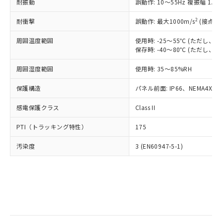
当社は規制貨物を破棄する場合は、完
耐振動
ル) (DEHP)(別名：DOP) 1000ppm以下、フタル酸ブチ
誤動作: 10～55Hz 複振幅 1.
正式な納期状況および標準価格はお客
ル類) : 1000ppm、
ルベンジル（BBP） 1000ppm以下、フタル酸ジブチル
全に破砕するなど、違法に輸出されな
DBP(フタル酸ジブチル) : 1000ppm、 DIBP(フタル酸ジ
様のお取引先、またはお客様担当のオ
（DBP） 1000ppm以下、フタル酸ジイソブチル
イソブチル) : 1000ppm、 BBP(フタル酸ブチルベンジ
△
一定数には満たないが在庫あり
いよう必要な手段を講じます。
2
耐衝撃
誤動作: 最大1000m/s
(接点開
ムロン制御機器販売店・当社販売員に
(DIBP) 1000ppm以下
ル) : 1000ppm、
当社は貴社製品を、核兵器、ミサイ
但し、RoHS指令で産業用監視および制御機器に対する
DEHP(フタル酸ビス(2-エチルヘキシル)) : 1000ppm
ご相談ください。
適用除外項目は除く。
周囲温度範囲
使用時: -25～55℃ (ただし
ル、化学兵器、生物兵器またはその他
－
在庫なし(最新の在庫状況につ
オムロン制御機器販売店や当社販売拠
フタル酸エステル類の４物質については閾値を超える意
保存時: -40～80℃ (ただし
武器並びにこれらの製造装置等に一切
いては、お客様のお取引先、ま
図的な使用がないことを確認しています。
点は「
販売ネットワーク
」をご確認
※2 環境保護使用期限
使用いたしません。
たはお客様担当のオムロン制御
ください。
周囲湿度範囲
使用時: 35～85%RH
当社は、貴社製品を第三者に販売する
機器販売店・当社販売員にご確
在庫状況および標準価格結果を当社の
※2 対応予定月
「ｅ」：有害物質（10物質）のすべてが基
場合は、上記1、2および3の内容を当
認ください)
事前の承諾なく第三者に漏洩または開
保護構造
パネル前面: IP66、NEMA4X, N
準値以下であることを示します。
該第三者に通知します。また当社は、
示しないようお願いします。
部品在庫の切り替え状況などにより、予定
「10」：通常の使用状況下において有害物
販売先および販売に係わる関係者が違
マイパーツ機能（部品リスト作成サー
感電保護クラス
Class II
空
受注生産機種、また在庫状況の
月が前後することがあります。
質が外部に漏えいし、環境に深刻な影響を
法に輸出するおそれがある場合は、取
ビス）をご利用いただくには、I-Web
白
情報を公開していない機種
及ぼさない年数を意味します。
り引きをいたしません。
PTI（トラッキング特性）
175
メンバーズにご登録されている必要が
「－」：未確認です。当社販売部門へお問
あります。
い合わせください。
汚染度
3 (EN60947-5-1)
お客様が当ウェブサイト上で当社にご
※3 非含有証明書ダウンロード
登録された部品リストについて、当社
および当社の共同利用者が、当社の製
下記の非含有証明書をダウンロードするこ
品・サービスに関するお客様との取
とができます。
合意する
キャンセル
引・商談に必要な範囲で利用すること
をご了承ください。
EU RoHS指令（10物質）の非含有証明書
※当社の共同利用者とは、
"個人情報
51物質の非含有証明書（当社基準）