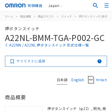
制御機器
Japan
ホーム
>
商品情報
>
商品カテゴリ
>
スイッチ
>
押ボタンスイッチ/表示灯
押ボタンスイッチ
A22NL-BMM-TGA-P002-GC
A22NN / A22NL 押ボタンスイッチ 形式仕様一覧
マイリストに追加
日本語
English
PDF出力
商品概要
押ボタンスイッチ（φ22）, 照光, 樹