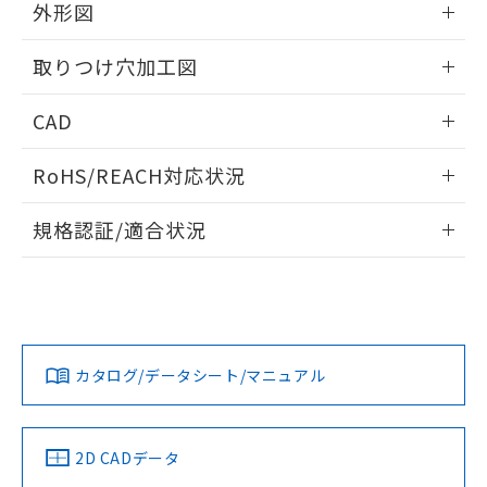
の共同利用に関して"
の「1.共同利
外形図
※本証明書は発行日時点で非含有を証明す
用者の範囲」に記載されている法人を
るもので、過去に遡って非含有を証明する
指します。
情報更新：2026/05/21
ものではありません。
取りつけ穴加工図
また、RoHS指令のフタル酸エステル類４
物質の対応では、対応完了までの期間は出
情報更新：2026/05/21
CAD
荷製品に未対応品が混在することから備考
欄に対応日を記載しておりました。
ログイン/会員登録いただくと、CADデータをダウンロー
RoHS/REACH対応状況
既に当社にて対応品への在庫切替を完了
ドすることができます。
していることから、特段のことがない限
情報更新：2026/7/29
り、2022年1月12日より割愛しておりま
規格認証/適合状況
す。
ログイン/会員登録
EU RoHS
注意事項・凡例
A22NL-BMM-TGA-P002-GCについての規格認証/適合状況に
ついては、「カスタマーサポートセンタ お客様相談室」また
は貴社担当オムロン営業員または販売店にお問い合わせくだ
対応状況
対応予定月
※1
※2
さい。
ダウンロードデータをご利用いただく前に、以下を必ずお読
みください。
カタログ/データシート/マニュアル
対応済み
ソフトウェアの使用条件
お問い合わせ
中国 RoHS
注意事項・凡例
2D CADデータ