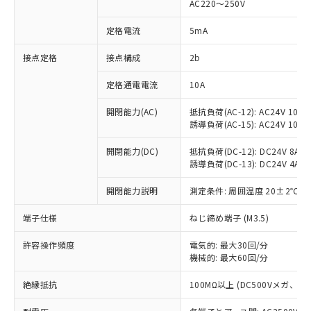
AC220～250V
対応済み：EU RoHS指令（10物質）の
非含有に対応した製品が提供可能な商品で
定格電流
5mA
す。
対応予定：EU RoHS指令（10物質）の非含
接点定格
接点構成
2b
ご利用条件
有に対応した製品に切り替える予定のある
定格通電電流
10A
商品です。
対応予定なし：EU RoHS指令（10物質）の
以下の条件をお読みいただき、同意のうえ
開閉能力(AC)
抵抗負荷(AC-12): AC24V 10A/A
非含有に非対応の商品で、対応品を出す予
誘導負荷(AC-15): AC24V 10A/AC
ご利用ください。
定はありません。
調査・確認中：EU RoHS指令（10物質）の
本サービスは、当社制御機器事業取扱
開閉能力(DC)
抵抗負荷(DC-12): DC24V 8A/DC
※1 中国RoHS○×表
非含有の対応状況を調査中または確認中の
誘導負荷(DC-13): DC24V 4A/DC
商品の当社在庫状況および標準価格
商品です。
(税抜)を提供させていただくもので
「○」：最大均質材料含有率が中国RoHSの
非該当品：ライセンス料など無形物で、有
開閉能力説明
測定条件: 周囲温度 20±2℃、
す。
基準値以下であることを示します。
害物質有無と関係のない商品です。
当社制御機器事業取扱商品の中には、
「×」：最大均質材料含有率が中国RoHSの
仕入先様の事情により、非含有部品として
端子仕様
ねじ締め端子 (M3.5)
本サービスの対象外となる商品もある
基準値を超えていることを示します。
いたものが、含有品と判明した場合などや
当社は、これら貴社製品のうち、外国
ことをご了承ください。
「－」：未確認です。当社販売部門へお問
許容操作頻度
電気的: 最大30回/分
むを得ず変更することがあります。
為替および外国貿易法に定める商品
在庫状況および標準価格照会結果は、
機械的: 最大60回/分
い合わせください。
（以下｢規制貨物等」という）を輸出
記載している更新日時点での社内デー
*EU RoHS指令（10物質）：
または国外への提供する場合は、日本
記
タに基づき作成されるものであり、閲
説明
絶縁抵抗
100MΩ以上 (DC500Vメガ、
鉛(Pb) 1000ppm以下、 水銀(Hg) 1000ppm以下、 カド
*中国RoHS10物質の基準値 (GB/T26572)：
国政府の輸出許可(または役務取引許
号
覧された時点での実際の在庫および標
ミウム(Cd) 100ppm以下、
Pb(鉛) :1000ppm、 Hg(水銀) : 1000ppm、 Cd(カドミウ
可)を取得するなどの必要な手続きを
六価クロム(Cr(Ⅵ)) 1000ppm以下、ポリ臭化ビフェニル
ム) : 100ppm、