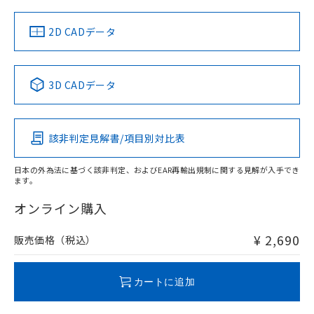
（イギリス
（ノルウェー
（フランス
（韓国
船舶規格）
船舶規格）
船舶規格）
船舶規格
中国 RoHS
注意事項・凡例
2D CADデータ
No
No
No
No
中国 RoHS表
※1 ※2
3D CADデータ
この製品の規格認証/適合状況ページへ
Pb
Hg
Cd
Cr(VI)
その他の認証はこちらのページからご検索ください
該非判定見解書/項目別対比表
O
O
O
O
日本の外為法に基づく該非判定、およびEAR再輸出規制に関する見解が入手でき
ます。
"対応済み"や非含有の記載がされた商品であっても、流通
在庫等で未対応品が混在する可能性があります。
オンライン購入
非含有品が必要な際は、弊社営業部門もしくは販売店へお
問い合わせください。
¥ 2,690
販売価格（税込）
この製品のRoHS/REACH対応状況ページへ
カートに追加