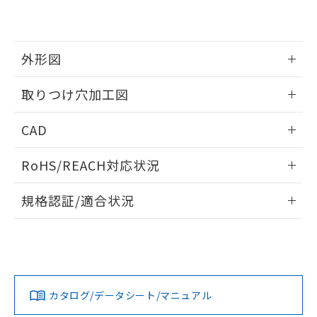
EU RoHS指令（10物質）の非含有証明書
※当社の共同利用者とは、
"個人情報
51物質の非含有証明書（当社基準）
の共同利用に関して"
の「1.共同利
※本証明書は発行日時点で非含有を証明す
用者の範囲」に記載されている法人を
るもので、過去に遡って非含有を証明する
指します。
外形図
ものではありません。
また、RoHS指令のフタル酸エステル類４
情報更新：2026/05/21
取りつけ穴加工図
物質の対応では、対応完了までの期間は出
荷製品に未対応品が混在することから備考
情報更新：2026/05/21
欄に対応日を記載しておりました。
CAD
既に当社にて対応品への在庫切替を完了
していることから、特段のことがない限
ログイン/会員登録いただくと、CADデータをダウンロー
RoHS/REACH対応状況
り、2022年1月12日より割愛しておりま
ドすることができます。
す。
情報更新：2026/7/29
規格認証/適合状況
ログイン/会員登録
EU RoHS
注意事項・凡例
UL認証
CSA認証
CEマーキング
Yes
Yes
Yes
対応状況
対応予定月
※1
※2
ダウンロードデータをご利用いただく前に、以下を必ずお読
みください。
カタログ/データシート/マニュアル
対応済み
ソフトウェアの使用条件
LR型式承認
DNV型式承認
BV型式承認
KR型式承