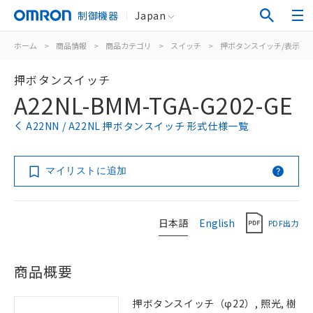
制御機器
Japan
ホーム
>
商品情報
>
商品カテゴリ
>
スイッチ
>
押ボタンスイッチ/表示灯
押ボタンスイッチ
A22NL-BMM-TGA-G202-GE
A22NN / A22NL 押ボタンスイッチ 形式仕様一覧
マイリストに追加
日本語
English
PDF出力
商品概要
押ボタンスイッチ（φ22）, 照光, 樹