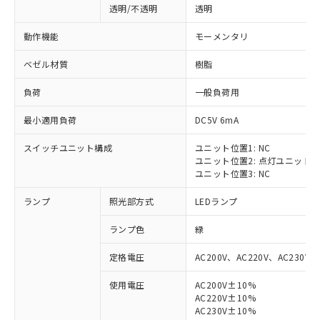
透明/不透明
透明
動作機能
モーメンタリ
ベゼル材質
樹脂
負荷
一般負荷用
最小適用負荷
DC5V 6mA
スイッチユニット構成
ユニット位置1: NC
ユニット位置2: 点灯ユニット
ユニット位置3: NC
ランプ
照光部方式
LEDランプ
ランプ色
緑
定格電圧
AC200V、AC220V、AC230V、
使用電圧
AC200V±10%
AC220V±10%
※1 対応状況
AC230V±10%