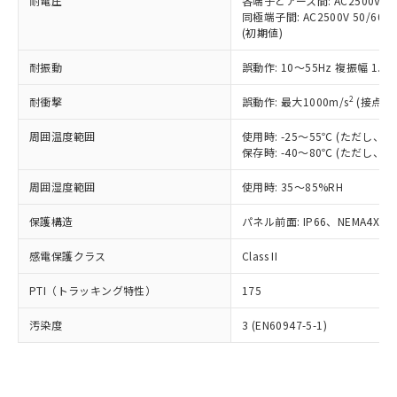
準価格とは異なる場合があることをご
耐電圧
各端子とアース間: AC2500V 50/
類(PBB) 1000ppm以下、ポリ臭化ジフェニルエーテル類
Cr(Ⅵ)(六価クロム) : 1000ppm、 PBBs(ポリ臭化ビフェ
とります。
同極端子間: AC2500V 50/60
了承ください。
(PBDE) 1000ppm以下、フタル酸ビス(2-エチルヘキシ
○
一定数以上の在庫あり
ニル類) : 1000ppm、 PBDEs(ポリ臭化ジフェニルエーテ
当社は規制貨物を破棄する場合は、完
(初期値)
ル) (DEHP)(別名：DOP) 1000ppm以下、フタル酸ブチ
正式な納期状況および標準価格はお客
ル類) : 1000ppm、
ルベンジル（BBP） 1000ppm以下、フタル酸ジブチル
全に破砕するなど、違法に輸出されな
DBP(フタル酸ジブチル) : 1000ppm、 DIBP(フタル酸ジ
様のお取引先、またはお客様担当のオ
（DBP） 1000ppm以下、フタル酸ジイソブチル
イソブチル) : 1000ppm、 BBP(フタル酸ブチルベンジ
△
一定数には満たないが在庫あり
耐振動
誤動作: 10～55Hz 複振幅 1.
いよう必要な手段を講じます。
ムロン制御機器販売店・当社販売員に
(DIBP) 1000ppm以下
ル) : 1000ppm、
当社は貴社製品を、核兵器、ミサイ
但し、RoHS指令で産業用監視および制御機器に対する
DEHP(フタル酸ビス(2-エチルヘキシル)) : 1000ppm
ご相談ください。
2
耐衝撃
適用除外項目は除く。
誤動作: 最大1000m/s
(接点開
ル、化学兵器、生物兵器またはその他
－
在庫なし(最新の在庫状況につ
オムロン制御機器販売店や当社販売拠
フタル酸エステル類の４物質については閾値を超える意
武器並びにこれらの製造装置等に一切
いては、お客様のお取引先、ま
図的な使用がないことを確認しています。
点は「
販売ネットワーク
」をご確認
周囲温度範囲
使用時: -25～55℃ (ただし
※2 環境保護使用期限
使用いたしません。
たはお客様担当のオムロン制御
ください。
保存時: -40～80℃ (ただし
当社は、貴社製品を第三者に販売する
機器販売店・当社販売員にご確
在庫状況および標準価格結果を当社の
※2 対応予定月
「ｅ」：有害物質（10物質）のすべてが基
場合は、上記1、2および3の内容を当
認ください)
事前の承諾なく第三者に漏洩または開
周囲湿度範囲
使用時: 35～85%RH
準値以下であることを示します。
該第三者に通知します。また当社は、
示しないようお願いします。
部品在庫の切り替え状況などにより、予定
「10」：通常の使用状況下において有害物
販売先および販売に係わる関係者が違
保護構造
パネル前面: IP66、NEMA4X, N
マイパーツ機能（部品リスト作成サー
空
受注生産機種、また在庫状況の
月が前後することがあります。
質が外部に漏えいし、環境に深刻な影響を
法に輸出するおそれがある場合は、取
ビス）をご利用いただくには、I-Web
白
情報を公開していない機種
及ぼさない年数を意味します。
り引きをいたしません。
感電保護クラス
Class II
メンバーズにご登録されている必要が
「－」：未確認です。当社販売部門へお問
あります。
い合わせください。
PTI（トラッキング特性）
175
お客様が当ウェブサイト上で当社にご
※3 非含有証明書ダウンロード
登録された部品リストについて、当社
汚染度
3 (EN60947-5-1)
および当社の共同利用者が、当社の製
下記の非含有証明書をダウンロードするこ
品・サービスに関するお客様との取
とができます。
合意する
キャンセル
引・商談に必要な範囲で利用すること
をご了承ください。