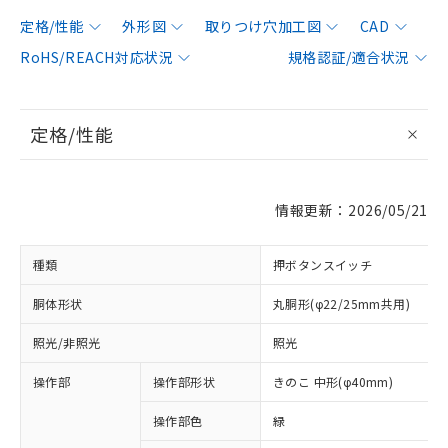
定格/性能
外形図
取りつけ穴加工図
CAD
RoHS/REACH対応状況
規格認証/適合状況
定格/性能
情報更新：2026/05/21
種類
押ボタンスイッチ
胴体形状
丸胴形(φ22/25mm共用)
照光/非照光
照光
操作部
操作部形状
きのこ 中形(φ40mm)
操作部色
緑