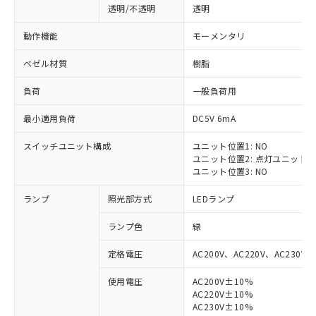
透明/不透明
透明
動作機能
モーメンタリ
ベゼル材質
樹脂
負荷
一般負荷用
最小適用負荷
DC5V 6mA
スイッチユニット構成
ユニット位置1: NO
ユニット位置2: 点灯ユニット
ユニット位置3: NO
ランプ
照光部方式
LEDランプ
ランプ色
緑
定格電圧
AC200V、AC220V、AC230V、
使用電圧
AC200V±10%
AC220V±10%
※1 対応状況
AC230V±10%