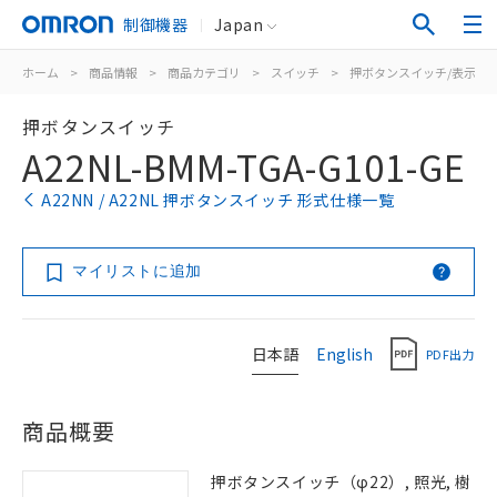
制御機器
Japan
ホーム
>
商品情報
>
商品カテゴリ
>
スイッチ
>
押ボタンスイッチ/表示灯
押ボタンスイッチ
A22NL-BMM-TGA-G101-GE
A22NN / A22NL 押ボタンスイッチ 形式仕様一覧
マイリストに追加
日本語
English
PDF出力
商品概要
押ボタンスイッチ（φ22）, 照光, 樹