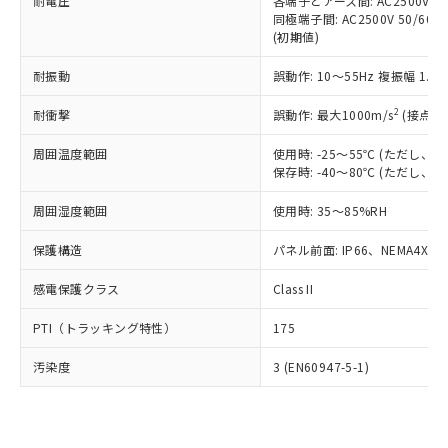
準価格とは異なる場合があることをご
耐電圧
各端子とアース間: AC2500V 50/
類(PBB) 1000ppm以下、ポリ臭化ジフェニルエーテル類
Cr(Ⅵ)(六価クロム) : 1000ppm、 PBBs(ポリ臭化ビフェ
とります。
同極端子間: AC2500V 50/60
了承ください。
(PBDE) 1000ppm以下、フタル酸ビス(2-エチルヘキシ
○
一定数以上の在庫あり
ニル類) : 1000ppm、 PBDEs(ポリ臭化ジフェニルエーテ
当社は規制貨物を破棄する場合は、完
(初期値)
ル) (DEHP)(別名：DOP) 1000ppm以下、フタル酸ブチ
正式な納期状況および標準価格はお客
ル類) : 1000ppm、
ルベンジル（BBP） 1000ppm以下、フタル酸ジブチル
全に破砕するなど、違法に輸出されな
DBP(フタル酸ジブチル) : 1000ppm、 DIBP(フタル酸ジ
様のお取引先、またはお客様担当のオ
（DBP） 1000ppm以下、フタル酸ジイソブチル
イソブチル) : 1000ppm、 BBP(フタル酸ブチルベンジ
△
一定数には満たないが在庫あり
耐振動
誤動作: 10～55Hz 複振幅 1.
いよう必要な手段を講じます。
ムロン制御機器販売店・当社販売員に
(DIBP) 1000ppm以下
ル) : 1000ppm、
当社は貴社製品を、核兵器、ミサイ
但し、RoHS指令で産業用監視および制御機器に対する
DEHP(フタル酸ビス(2-エチルヘキシル)) : 1000ppm
ご相談ください。
2
耐衝撃
適用除外項目は除く。
誤動作: 最大1000m/s
(接点開
ル、化学兵器、生物兵器またはその他
－
在庫なし(最新の在庫状況につ
オムロン制御機器販売店や当社販売拠
フタル酸エステル類の４物質については閾値を超える意
武器並びにこれらの製造装置等に一切
いては、お客様のお取引先、ま
図的な使用がないことを確認しています。
点は「
販売ネットワーク
」をご確認
周囲温度範囲
使用時: -25～55℃ (ただし
※2 環境保護使用期限
使用いたしません。
たはお客様担当のオムロン制御
ください。
保存時: -40～80℃ (ただし
当社は、貴社製品を第三者に販売する
機器販売店・当社販売員にご確
在庫状況および標準価格結果を当社の
※2 対応予定月
「ｅ」：有害物質（10物質）のすべてが基
場合は、上記1、2および3の内容を当
認ください)
事前の承諾なく第三者に漏洩または開
周囲湿度範囲
使用時: 35～85%RH
準値以下であることを示します。
該第三者に通知します。また当社は、
示しないようお願いします。
部品在庫の切り替え状況などにより、予定
「10」：通常の使用状況下において有害物
販売先および販売に係わる関係者が違
保護構造
パネル前面: IP66、NEMA4X, N
マイパーツ機能（部品リスト作成サー
空
受注生産機種、また在庫状況の
月が前後することがあります。
質が外部に漏えいし、環境に深刻な影響を
法に輸出するおそれがある場合は、取
ビス）をご利用いただくには、I-Web
白
情報を公開していない機種
及ぼさない年数を意味します。
り引きをいたしません。
感電保護クラス
Class II
メンバーズにご登録されている必要が
「－」：未確認です。当社販売部門へお問
あります。
い合わせください。
PTI（トラッキング特性）
175
お客様が当ウェブサイト上で当社にご
※3 非含有証明書ダウンロード
登録された部品リストについて、当社
汚染度
3 (EN60947-5-1)
および当社の共同利用者が、当社の製
下記の非含有証明書をダウンロードするこ
品・サービスに関するお客様との取
とができます。
合意する
キャンセル
引・商談に必要な範囲で利用すること
をご了承ください。