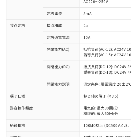
AC220～250V
対応済み：EU RoHS指令（10物質）の
非含有に対応した製品が提供可能な商品で
定格電流
5mA
す。
対応予定：EU RoHS指令（10物質）の非含
接点定格
接点構成
2a
ご利用条件
有に対応した製品に切り替える予定のある
定格通電電流
10A
商品です。
対応予定なし：EU RoHS指令（10物質）の
以下の条件をお読みいただき、同意のうえ
開閉能力(AC)
抵抗負荷(AC-12): AC24V 10A/A
非含有に非対応の商品で、対応品を出す予
誘導負荷(AC-15): AC24V 10A/AC
ご利用ください。
定はありません。
調査・確認中：EU RoHS指令（10物質）の
本サービスは、当社制御機器事業取扱
開閉能力(DC)
抵抗負荷(DC-12): DC24V 8A/DC
※1 中国RoHS○×表
非含有の対応状況を調査中または確認中の
誘導負荷(DC-13): DC24V 4A/DC
商品の当社在庫状況および標準価格
商品です。
(税抜)を提供させていただくもので
「○」：最大均質材料含有率が中国RoHSの
非該当品：ライセンス料など無形物で、有
開閉能力説明
測定条件: 周囲温度 20±2℃、
す。
基準値以下であることを示します。
害物質有無と関係のない商品です。
当社制御機器事業取扱商品の中には、
「×」：最大均質材料含有率が中国RoHSの
仕入先様の事情により、非含有部品として
端子仕様
ねじ締め端子 (M3.5)
本サービスの対象外となる商品もある
基準値を超えていることを示します。
いたものが、含有品と判明した場合などや
当社は、これら貴社製品のうち、外国
ことをご了承ください。
「－」：未確認です。当社販売部門へお問
許容操作頻度
電気的: 最大30回/分
むを得ず変更することがあります。
為替および外国貿易法に定める商品
在庫状況および標準価格照会結果は、
機械的: 最大60回/分
い合わせください。
（以下｢規制貨物等」という）を輸出
記載している更新日時点での社内デー
*EU RoHS指令（10物質）：
または国外への提供する場合は、日本
記
タに基づき作成されるものであり、閲
説明
絶縁抵抗
100MΩ以上 (DC500Vメガ、
鉛(Pb) 1000ppm以下、 水銀(Hg) 1000ppm以下、 カド
*中国RoHS10物質の基準値 (GB/T26572)：
国政府の輸出許可(または役務取引許
号
覧された時点での実際の在庫および標
ミウム(Cd) 100ppm以下、
Pb(鉛) :1000ppm、 Hg(水銀) : 1000ppm、 Cd(カドミウ
可)を取得するなどの必要な手続きを
六価クロム(Cr(Ⅵ)) 1000ppm以下、ポリ臭化ビフェニル
ム) : 100ppm、