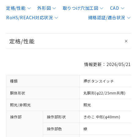
定格/性能
外形図
取りつけ穴加工図
CAD
RoHS/REACH対応状況
規格認証/適合状況
定格/性能
情報更新：2026/05/21
種類
押ボタンスイッチ
胴体形状
丸胴形(φ22/25mm共用)
照光/非照光
照光
操作部
操作部形状
きのこ 中形(φ40mm)
操作部色
緑