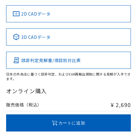
（イギリス
（ノルウェー
（フランス
（韓国
船舶規格）
船舶規格）
船舶規格）
船舶規格
中国 RoHS
注意事項・凡例
2D CADデータ
No
No
No
No
中国 RoHS表
※1 ※2
3D CADデータ
この製品の規格認証/適合状況ページへ
Pb
Hg
Cd
Cr(VI)
その他の認証はこちらのページからご検索ください
該非判定見解書/項目別対比表
O
O
O
O
日本の外為法に基づく該非判定、およびEAR再輸出規制に関する見解が入手でき
ます。
"対応済み"や非含有の記載がされた商品であっても、流通
在庫等で未対応品が混在する可能性があります。
オンライン購入
非含有品が必要な際は、弊社営業部門もしくは販売店へお
問い合わせください。
¥ 2,690
販売価格（税込）
この製品のRoHS/REACH対応状況ページへ
カートに追加