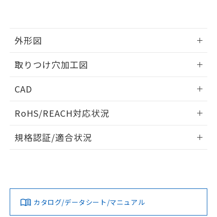
EU RoHS指令（10物質）の非含有証明書
※当社の共同利用者とは、
"個人情報
51物質の非含有証明書（当社基準）
の共同利用に関して"
の「1.共同利
※本証明書は発行日時点で非含有を証明す
用者の範囲」に記載されている法人を
るもので、過去に遡って非含有を証明する
指します。
外形図
ものではありません。
また、RoHS指令のフタル酸エステル類４
情報更新：2026/05/21
取りつけ穴加工図
物質の対応では、対応完了までの期間は出
荷製品に未対応品が混在することから備考
情報更新：2026/05/21
欄に対応日を記載しておりました。
CAD
既に当社にて対応品への在庫切替を完了
していることから、特段のことがない限
ログイン/会員登録いただくと、CADデータをダウンロー
RoHS/REACH対応状況
り、2022年1月12日より割愛しておりま
ドすることができます。
す。
情報更新：2026/7/29
規格認証/適合状況
ログイン/会員登録
EU RoHS
注意事項・凡例
UL認証
CSA認証
CEマーキング
Yes
Yes
Yes
対応状況
対応予定月
※1
※2
ダウンロードデータをご利用いただく前に、以下を必ずお読
みください。
カタログ/データシート/マニュアル
対応済み
ソフトウェアの使用条件
LR型式承認
DNV型式承認
BV型式承認
KR型式承