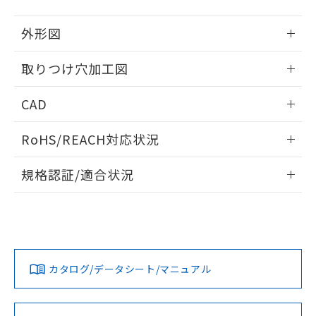
51物質の非含有証明書（当社基準）
の共同利用に関して"
の「1.共同利
※本証明書は発行日時点で非含有を証明す
用者の範囲」に記載されている法人を
外形図
るもので、過去に遡って非含有を証明する
指します。
ものではありません。
情報更新：2026/05/21
取りつけ穴加工図
また、RoHS指令のフタル酸エステル類４
物質の対応では、対応完了までの期間は出
情報更新：2026/05/21
荷製品に未対応品が混在することから備考
CAD
欄に対応日を記載しておりました。
既に当社にて対応品への在庫切替を完了
ログイン/会員登録いただくと、CADデータをダウンロー
RoHS/REACH対応状況
していることから、特段のことがない限
ドすることができます。
り、2022年1月12日より割愛しておりま
情報更新：2026/7/29
す。
規格認証/適合状況
ログイン/会員登録
EU RoHS
注意事項・凡例
UL認証
CSA認証
CEマーキング
Yes
Yes
Yes
対応状況
対応予定月
※1
※2
ダウンロードデータをご利用いただく前に、以下を必ずお読
みください。
カタログ/データシート/マニュアル
対応済み
ソフトウェアの使用条件
LR型式承認
DNV型式承認
BV型式承認
KR型式承
（イギリス
（ノルウェー
（フランス
（韓国
船舶規格）
船舶規格）
船舶規格）
船舶規格