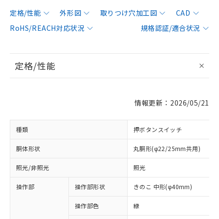
定格/性能
外形図
取りつけ穴加工図
CAD
RoHS/REACH対応状況
規格認証/適合状況
定格/性能
情報更新：2026/05/21
種類
押ボタンスイッチ
胴体形状
丸胴形(φ22/25mm共用)
照光/非照光
照光
操作部
操作部形状
きのこ 中形(φ40mm)
操作部色
緑