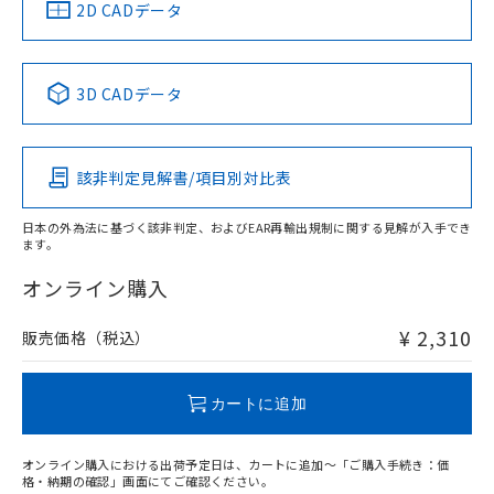
中国 RoHS
注意事項・凡例
2D CADデータ
No
No
No
No
中国 RoHS表
※1 ※2
3D CADデータ
この製品の規格認証/適合状況ページへ
Pb
Hg
Cd
Cr(VI)
その他の認証はこちらのページからご検索ください
該非判定見解書/項目別対比表
O
O
O
O
日本の外為法に基づく該非判定、およびEAR再輸出規制に関する見解が入手でき
ます。
"対応済み"や非含有の記載がされた商品であっても、流通
在庫等で未対応品が混在する可能性があります。
オンライン購入
非含有品が必要な際は、弊社営業部門もしくは販売店へお
問い合わせください。
¥ 2,310
販売価格（税込）
この製品のRoHS/REACH対応状況ページへ
カートに追加
オンライン購入における出荷予定日は、カートに追加～「ご購入手続き：価
格・納期の確認」画面にてご確認ください。