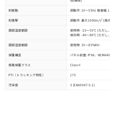
(初期値)
了承ください。
(PBDE) 1000ppm以下、フタル酸ビス(2-エチルヘキシ
○
一定数以上の在庫あり
ニル類) : 1000ppm、 PBDEs(ポリ臭化ジフェニルエーテ
当社は規制貨物を破棄する場合は、完
ル) (DEHP)(別名：DOP) 1000ppm以下、フタル酸ブチ
正式な納期状況および標準価格はお客
ル類) : 1000ppm、
ルベンジル（BBP） 1000ppm以下、フタル酸ジブチル
全に破砕するなど、違法に輸出されな
耐振動
DBP(フタル酸ジブチル) : 1000ppm、 DIBP(フタル酸ジ
誤動作: 10～55Hz 複振幅 1.
様のお取引先、またはお客様担当のオ
（DBP） 1000ppm以下、フタル酸ジイソブチル
イソブチル) : 1000ppm、 BBP(フタル酸ブチルベンジ
△
一定数には満たないが在庫あり
いよう必要な手段を講じます。
ムロン制御機器販売店・当社販売員に
(DIBP) 1000ppm以下
ル) : 1000ppm、
2
耐衝撃
誤動作: 最大1000m/s
(接点開
当社は貴社製品を、核兵器、ミサイ
但し、RoHS指令で産業用監視および制御機器に対する
DEHP(フタル酸ビス(2-エチルヘキシル)) : 1000ppm
ご相談ください。
適用除外項目は除く。
ル、化学兵器、生物兵器またはその他
－
在庫なし(最新の在庫状況につ
オムロン制御機器販売店や当社販売拠
フタル酸エステル類の４物質については閾値を超える意
周囲温度範囲
使用時: -25～55℃ (ただし
武器並びにこれらの製造装置等に一切
いては、お客様のお取引先、ま
図的な使用がないことを確認しています。
点は「
販売ネットワーク
」をご確認
保存時: -40～80℃ (ただし
※2 環境保護使用期限
使用いたしません。
たはお客様担当のオムロン制御
ください。
当社は、貴社製品を第三者に販売する
機器販売店・当社販売員にご確
在庫状況および標準価格結果を当社の
周囲湿度範囲
使用時: 35～85%RH
※2 対応予定月
「ｅ」：有害物質（10物質）のすべてが基
場合は、上記1、2および3の内容を当
認ください)
事前の承諾なく第三者に漏洩または開
準値以下であることを示します。
該第三者に通知します。また当社は、
示しないようお願いします。
保護構造
パネル前面: IP66、NEMA4X, N
部品在庫の切り替え状況などにより、予定
「10」：通常の使用状況下において有害物
販売先および販売に係わる関係者が違
マイパーツ機能（部品リスト作成サー
空
受注生産機種、また在庫状況の
月が前後することがあります。
質が外部に漏えいし、環境に深刻な影響を
法に輸出するおそれがある場合は、取
感電保護クラス
Class II
ビス）をご利用いただくには、I-Web
白
情報を公開していない機種
及ぼさない年数を意味します。
り引きをいたしません。
メンバーズにご登録されている必要が
「－」：未確認です。当社販売部門へお問
PTI（トラッキング特性）
175
あります。
い合わせください。
お客様が当ウェブサイト上で当社にご
※3 非含有証明書ダウンロード
汚染度
3 (EN60947-5-1)
登録された部品リストについて、当社
および当社の共同利用者が、当社の製
下記の非含有証明書をダウンロードするこ
品・サービスに関するお客様との取
とができます。
合意する
キャンセル
引・商談に必要な範囲で利用すること
をご了承ください。
EU RoHS指令（10物質）の非含有証明書
※当社の共同利用者とは、
"個人情報