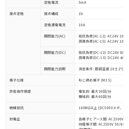
対応済み：EU RoHS指令（10物質）の
定格電流
5mA
非含有に対応した製品が提供可能な商品で
す。
接点定格
接点構成
1b
対応予定：EU RoHS指令（10物質）の非含
ご利用条件
有に対応した製品に切り替える予定のある
定格通電電流
10A
商品です。
開閉能力(AC)
抵抗負荷(AC-12): AC24V 10A/A
対応予定なし：EU RoHS指令（10物質）の
以下の条件をお読みいただき、同意のうえ
誘導負荷(AC-15): AC24V 10A/AC
非含有に非対応の商品で、対応品を出す予
ご利用ください。
定はありません。
開閉能力(DC)
抵抗負荷(DC-12): DC24V 8A/DC
調査・確認中：EU RoHS指令（10物質）の
本サービスは、当社制御機器事業取扱
誘導負荷(DC-13): DC24V 4A/DC
※1 中国RoHS○×表
非含有の対応状況を調査中または確認中の
商品の当社在庫状況および標準価格
商品です。
開閉能力説明
測定条件: 周囲温度 20±2℃、
(税抜)を提供させていただくもので
「○」：最大均質材料含有率が中国RoHSの
非該当品：ライセンス料など無形物で、有
す。
基準値以下であることを示します。
害物質有無と関係のない商品です。
端子仕様
ねじ締め端子 (M3.5)
当社制御機器事業取扱商品の中には、
「×」：最大均質材料含有率が中国RoHSの
仕入先様の事情により、非含有部品として
本サービスの対象外となる商品もある
基準値を超えていることを示します。
いたものが、含有品と判明した場合などや
許容操作頻度
電気的: 最大30回/分
当社は、これら貴社製品のうち、外国
ことをご了承ください。
「－」：未確認です。当社販売部門へお問
機械的: 最大60回/分
むを得ず変更することがあります。
為替および外国貿易法に定める商品
在庫状況および標準価格照会結果は、
い合わせください。
（以下｢規制貨物等」という）を輸出
記載している更新日時点での社内デー
絶縁抵抗
100MΩ以上 (DC500Vメガ、
*EU RoHS指令（10物質）：
または国外への提供する場合は、日本
記
タに基づき作成されるものであり、閲
説明
鉛(Pb) 1000ppm以下、 水銀(Hg) 1000ppm以下、 カド
*中国RoHS10物質の基準値 (GB/T26572)：
国政府の輸出許可(または役務取引許
号
覧された時点での実際の在庫および標
ミウム(Cd) 100ppm以下、
耐電圧
Pb(鉛) :1000ppm、 Hg(水銀) : 1000ppm、 Cd(カドミウ
各端子とアース間: AC2500V 50/
可)を取得するなどの必要な手続きを
六価クロム(Cr(Ⅵ)) 1000ppm以下、ポリ臭化ビフェニル
ム) : 100ppm、
準価格とは異なる場合があることをご
同極端子間: AC2500V 50/60
類(PBB) 1000ppm以下、ポリ臭化ジフェニルエーテル類
Cr(Ⅵ)(六価クロム) : 1000ppm、 PBBs(ポリ臭化ビフェ
とります。