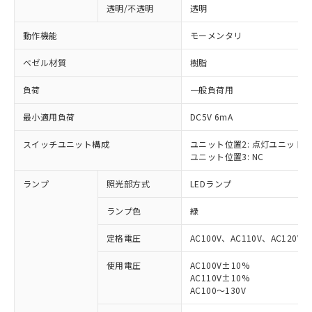
透明/不透明
透明
動作機能
モーメンタリ
ベゼル材質
樹脂
負荷
一般負荷用
最小適用負荷
DC5V 6mA
スイッチユニット構成
ユニット位置2: 点灯ユニット
ユニット位置3: NC
ランプ
照光部方式
LEDランプ
ランプ色
緑
定格電圧
AC100V、AC110V、AC120V
使用電圧
AC100V±10%
AC110V±10%
※1 対応状況
AC100～130V