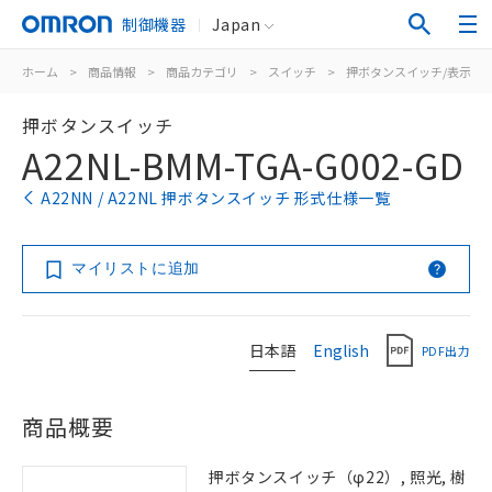
制御機器
Japan
ホーム
>
商品情報
>
商品カテゴリ
>
スイッチ
>
押ボタンスイッチ/表示灯
押ボタンスイッチ
A22NL-BMM-TGA-G002-GD
A22NN / A22NL 押ボタンスイッチ 形式仕様一覧
マイリストに追加
日本語
English
PDF出力
商品概要
押ボタンスイッチ（φ22）, 照光, 樹