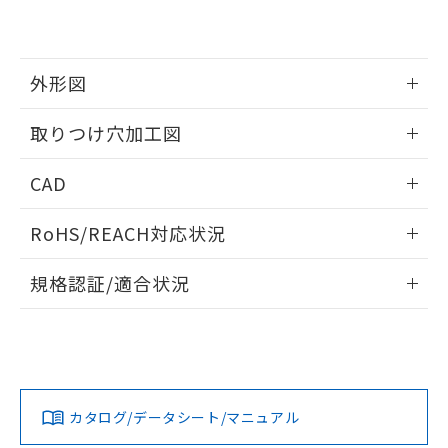
EU RoHS指令（10物質）の非含有証明書
※当社の共同利用者とは、
"個人情報
51物質の非含有証明書（当社基準）
の共同利用に関して"
の「1.共同利
※本証明書は発行日時点で非含有を証明す
用者の範囲」に記載されている法人を
るもので、過去に遡って非含有を証明する
指します。
外形図
ものではありません。
また、RoHS指令のフタル酸エステル類４
情報更新：2026/05/21
取りつけ穴加工図
物質の対応では、対応完了までの期間は出
荷製品に未対応品が混在することから備考
情報更新：2026/05/21
欄に対応日を記載しておりました。
CAD
既に当社にて対応品への在庫切替を完了
していることから、特段のことがない限
ログイン/会員登録いただくと、CADデータをダウンロー
RoHS/REACH対応状況
り、2022年1月12日より割愛しておりま
ドすることができます。
す。
情報更新：2026/7/29
規格認証/適合状況
ログイン/会員登録
EU RoHS
注意事項・凡例
A22NL-BMM-TAA-P202-AEについての規格認証/適合状況に
ついては、「カスタマーサポートセンタ お客様相談室」また
は貴社担当オムロン営業員または販売店にお問い合わせくだ
対応状況
対応予定月
※1
※2
さい。
ダウンロードデータをご利用いただく前に、以下を必ずお読
みください。
カタログ/データシート/マニュアル
対応済み
ソフトウェアの使用条件
お問い合わせ