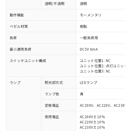
透明/不透明
透明
動作機能
モーメンタリ
ベゼル材質
樹脂
負荷
一般負荷用
最小適用負荷
DC5V 6mA
スイッチユニット構成
ユニット位置1: NC
ユニット位置2: 点灯ユニット
ユニット位置3: NC
ランプ
照光部方式
LEDランプ
ランプ色
青
定格電圧
AC200V、AC220V、AC230V、
使用電圧
AC200V±10%
AC220V±10%
※1 対応状況
AC230V±10%