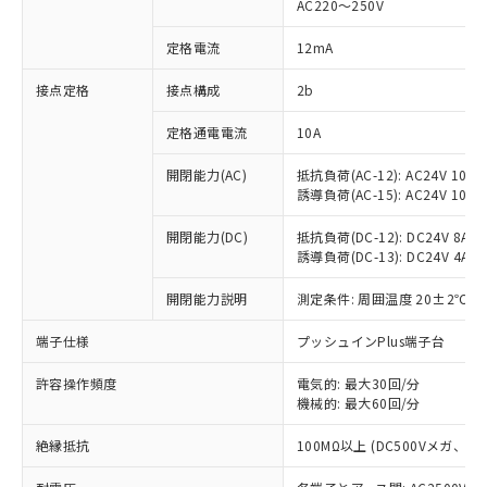
AC220～250V
対応済み：EU RoHS指令（10物質）の
非含有に対応した製品が提供可能な商品で
定格電流
12mA
す。
対応予定：EU RoHS指令（10物質）の非含
接点定格
接点構成
2b
ご利用条件
有に対応した製品に切り替える予定のある
定格通電電流
10A
商品です。
対応予定なし：EU RoHS指令（10物質）の
以下の条件をお読みいただき、同意のうえ
開閉能力(AC)
抵抗負荷(AC-12): AC24V 10A/A
非含有に非対応の商品で、対応品を出す予
誘導負荷(AC-15): AC24V 10A/AC
ご利用ください。
定はありません。
調査・確認中：EU RoHS指令（10物質）の
本サービスは、当社制御機器事業取扱
開閉能力(DC)
抵抗負荷(DC-12): DC24V 8A/DC
※1 中国RoHS○×表
非含有の対応状況を調査中または確認中の
誘導負荷(DC-13): DC24V 4A/DC
商品の当社在庫状況および標準価格
商品です。
(税抜)を提供させていただくもので
「○」：最大均質材料含有率が中国RoHSの
非該当品：ライセンス料など無形物で、有
開閉能力説明
測定条件: 周囲温度 20±2℃、
す。
基準値以下であることを示します。
害物質有無と関係のない商品です。
当社制御機器事業取扱商品の中には、
「×」：最大均質材料含有率が中国RoHSの
仕入先様の事情により、非含有部品として
端子仕様
プッシュインPlus端子台
本サービスの対象外となる商品もある
基準値を超えていることを示します。
いたものが、含有品と判明した場合などや
当社は、これら貴社製品のうち、外国
ことをご了承ください。
「－」：未確認です。当社販売部門へお問
許容操作頻度
電気的: 最大30回/分
むを得ず変更することがあります。
為替および外国貿易法に定める商品
在庫状況および標準価格照会結果は、
機械的: 最大60回/分
い合わせください。
（以下｢規制貨物等」という）を輸出
記載している更新日時点での社内デー
*EU RoHS指令（10物質）：
または国外への提供する場合は、日本
記
タに基づき作成されるものであり、閲
説明
絶縁抵抗
100MΩ以上 (DC500Vメガ、
鉛(Pb) 1000ppm以下、 水銀(Hg) 1000ppm以下、 カド
*中国RoHS10物質の基準値 (GB/T26572)：
国政府の輸出許可(または役務取引許
号
覧された時点での実際の在庫および標
ミウム(Cd) 100ppm以下、
Pb(鉛) :1000ppm、 Hg(水銀) : 1000ppm、 Cd(カドミウ
可)を取得するなどの必要な手続きを
六価クロム(Cr(Ⅵ)) 1000ppm以下、ポリ臭化ビフェニル
ム) : 100ppm、