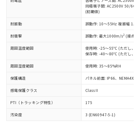
準価格とは異なる場合があることをご
耐電圧
各端子とアース間: AC2500V 50/
類(PBB) 1000ppm以下、ポリ臭化ジフェニルエーテル類
Cr(Ⅵ)(六価クロム) : 1000ppm、 PBBs(ポリ臭化ビフェ
とります。
同極端子間: AC2500V 50/60
了承ください。
(PBDE) 1000ppm以下、フタル酸ビス(2-エチルヘキシ
○
一定数以上の在庫あり
ニル類) : 1000ppm、 PBDEs(ポリ臭化ジフェニルエーテ
当社は規制貨物を破棄する場合は、完
(初期値)
ル) (DEHP)(別名：DOP) 1000ppm以下、フタル酸ブチ
正式な納期状況および標準価格はお客
ル類) : 1000ppm、
ルベンジル（BBP） 1000ppm以下、フタル酸ジブチル
全に破砕するなど、違法に輸出されな
DBP(フタル酸ジブチル) : 1000ppm、 DIBP(フタル酸ジ
様のお取引先、またはお客様担当のオ
（DBP） 1000ppm以下、フタル酸ジイソブチル
イソブチル) : 1000ppm、 BBP(フタル酸ブチルベンジ
△
一定数には満たないが在庫あり
耐振動
誤動作: 10～55Hz 複振幅 1.
いよう必要な手段を講じます。
ムロン制御機器販売店・当社販売員に
(DIBP) 1000ppm以下
ル) : 1000ppm、
当社は貴社製品を、核兵器、ミサイ
但し、RoHS指令で産業用監視および制御機器に対する
DEHP(フタル酸ビス(2-エチルヘキシル)) : 1000ppm
ご相談ください。
2
耐衝撃
適用除外項目は除く。
誤動作: 最大1000m/s
(接点開
ル、化学兵器、生物兵器またはその他
－
在庫なし(最新の在庫状況につ
オムロン制御機器販売店や当社販売拠
フタル酸エステル類の４物質については閾値を超える意
武器並びにこれらの製造装置等に一切
いては、お客様のお取引先、ま
図的な使用がないことを確認しています。
点は「
販売ネットワーク
」をご確認
周囲温度範囲
使用時: -25～55℃ (ただし
※2 環境保護使用期限
使用いたしません。
たはお客様担当のオムロン制御
ください。
保存時: -40～80℃ (ただし
当社は、貴社製品を第三者に販売する
機器販売店・当社販売員にご確
在庫状況および標準価格結果を当社の
※2 対応予定月
「ｅ」：有害物質（10物質）のすべてが基
場合は、上記1、2および3の内容を当
認ください)
事前の承諾なく第三者に漏洩または開
周囲湿度範囲
使用時: 35～85%RH
準値以下であることを示します。
該第三者に通知します。また当社は、
示しないようお願いします。
部品在庫の切り替え状況などにより、予定
「10」：通常の使用状況下において有害物
販売先および販売に係わる関係者が違
保護構造
パネル前面: IP66、NEMA4X, N
マイパーツ機能（部品リスト作成サー
空
受注生産機種、また在庫状況の
月が前後することがあります。
質が外部に漏えいし、環境に深刻な影響を
法に輸出するおそれがある場合は、取
ビス）をご利用いただくには、I-Web
白
情報を公開していない機種
及ぼさない年数を意味します。
り引きをいたしません。
感電保護クラス
Class II
メンバーズにご登録されている必要が
「－」：未確認です。当社販売部門へお問
あります。
い合わせください。
PTI（トラッキング特性）
175
お客様が当ウェブサイト上で当社にご
※3 非含有証明書ダウンロード
登録された部品リストについて、当社
汚染度
3 (EN60947-5-1)
および当社の共同利用者が、当社の製
下記の非含有証明書をダウンロードするこ
品・サービスに関するお客様との取
とができます。
合意する
キャンセル
引・商談に必要な範囲で利用すること
をご了承ください。