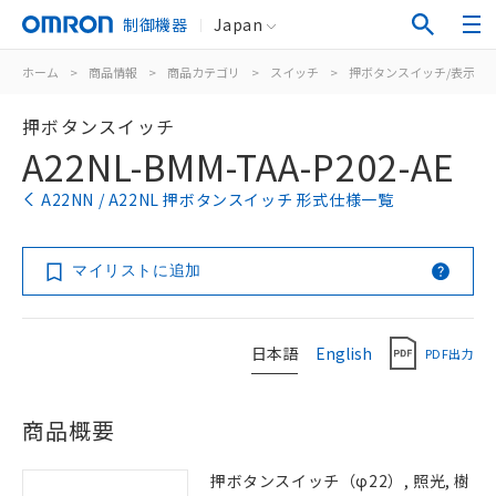
制御機器
Japan
ホーム
>
商品情報
>
商品カテゴリ
>
スイッチ
>
押ボタンスイッチ/表示灯
押ボタンスイッチ
A22NL-BMM-TAA-P202-AE
A22NN / A22NL 押ボタンスイッチ 形式仕様一覧
マイリストに追加
日本語
English
PDF出力
商品概要
押ボタンスイッチ（φ22）, 照光, 樹