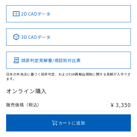
中国 RoHS
注意事項・凡例
2D CADデータ
中国 RoHS表
※1 ※2
3D CADデータ
Pb
Hg
Cd
Cr(VI)
該非判定見解書/項目別対比表
O
O
O
O
日本の外為法に基づく該非判定、およびEAR再輸出規制に関する見解が入手でき
ます。
"対応済み"や非含有の記載がされた商品であっても、流通
在庫等で未対応品が混在する可能性があります。
オンライン購入
非含有品が必要な際は、弊社営業部門もしくは販売店へお
問い合わせください。
¥ 3,350
販売価格（税込）
この製品のRoHS/REACH対応状況ページへ
カートに追加