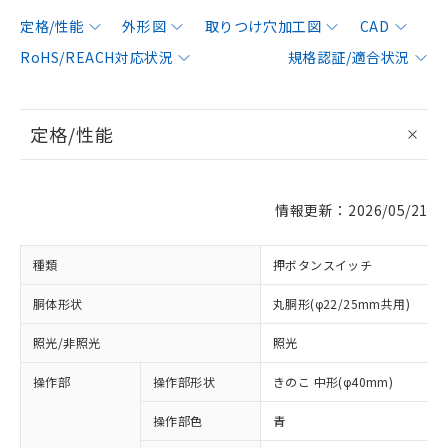
定格/性能
外形図
取りつけ穴加工図
CAD
RoHS/REACH対応状況
規格認証/適合状況
定格/性能
情報更新：2026/05/21
種類
押ボタンスイッチ
胴体形状
丸胴形(φ22/25mm共用)
照光/非照光
照光
操作部
操作部形状
きのこ 中形(φ40mm)
操作部色
青