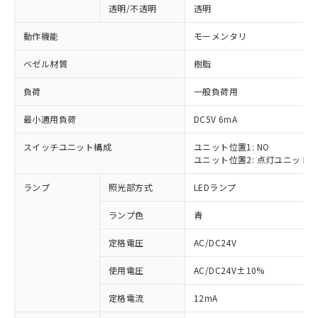
透明/不透明
透明
動作機能
モーメンタリ
ベゼル材質
樹脂
負荷
一般負荷用
最小適用負荷
DC5V 6mA
スイッチユニット構成
ユニット位置1: NO
ユニット位置2: 点灯ユニット
ランプ
照光部方式
LEDランプ
ランプ色
青
定格電圧
AC/DC24V
使用電圧
AC/DC24V±10%
※1 対応状況
定格電流
12mA
対応済み：EU RoHS指令（10物質）の