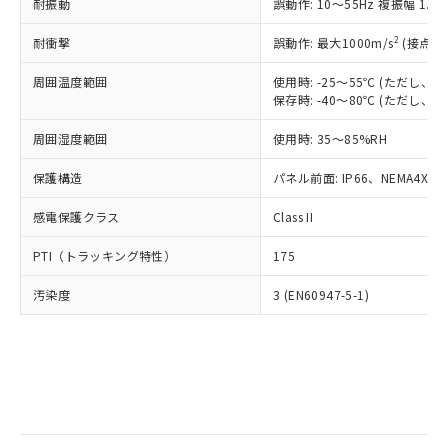
当社は規制貨物を破棄する場合は、完
耐振動
ル) (DEHP)(別名：DOP) 1000ppm以下、フタル酸ブチ
誤動作: 10～55Hz 複振幅 1.
正式な納期状況および標準価格はお客
ル類) : 1000ppm、
ルベンジル（BBP） 1000ppm以下、フタル酸ジブチル
全に破砕するなど、違法に輸出されな
DBP(フタル酸ジブチル) : 1000ppm、 DIBP(フタル酸ジ
様のお取引先、またはお客様担当のオ
（DBP） 1000ppm以下、フタル酸ジイソブチル
イソブチル) : 1000ppm、 BBP(フタル酸ブチルベンジ
△
一定数には満たないが在庫あり
いよう必要な手段を講じます。
2
耐衝撃
誤動作: 最大1000m/s
(接点開
ムロン制御機器販売店・当社販売員に
(DIBP) 1000ppm以下
ル) : 1000ppm、
当社は貴社製品を、核兵器、ミサイ
但し、RoHS指令で産業用監視および制御機器に対する
DEHP(フタル酸ビス(2-エチルヘキシル)) : 1000ppm
ご相談ください。
適用除外項目は除く。
周囲温度範囲
使用時: -25～55℃ (ただし
ル、化学兵器、生物兵器またはその他
－
在庫なし(最新の在庫状況につ
オムロン制御機器販売店や当社販売拠
フタル酸エステル類の４物質については閾値を超える意
保存時: -40～80℃ (ただし
武器並びにこれらの製造装置等に一切
いては、お客様のお取引先、ま
図的な使用がないことを確認しています。
点は「
販売ネットワーク
」をご確認
※2 環境保護使用期限
使用いたしません。
たはお客様担当のオムロン制御
ください。
周囲湿度範囲
使用時: 35～85%RH
当社は、貴社製品を第三者に販売する
機器販売店・当社販売員にご確
在庫状況および標準価格結果を当社の
※2 対応予定月
「ｅ」：有害物質（10物質）のすべてが基
場合は、上記1、2および3の内容を当
認ください)
事前の承諾なく第三者に漏洩または開
保護構造
パネル前面: IP66、NEMA4X, N
準値以下であることを示します。
該第三者に通知します。また当社は、
示しないようお願いします。
部品在庫の切り替え状況などにより、予定
「10」：通常の使用状況下において有害物
販売先および販売に係わる関係者が違
マイパーツ機能（部品リスト作成サー
感電保護クラス
Class II
空
受注生産機種、また在庫状況の
月が前後することがあります。
質が外部に漏えいし、環境に深刻な影響を
法に輸出するおそれがある場合は、取
ビス）をご利用いただくには、I-Web
白
情報を公開していない機種
及ぼさない年数を意味します。
り引きをいたしません。
PTI（トラッキング特性）
175
メンバーズにご登録されている必要が
「－」：未確認です。当社販売部門へお問
あります。
い合わせください。
汚染度
3 (EN60947-5-1)
お客様が当ウェブサイト上で当社にご
※3 非含有証明書ダウンロード
登録された部品リストについて、当社
および当社の共同利用者が、当社の製
下記の非含有証明書をダウンロードするこ
品・サービスに関するお客様との取
とができます。
合意する
キャンセル
引・商談に必要な範囲で利用すること
をご了承ください。
EU RoHS指令（10物質）の非含有証明書
※当社の共同利用者とは、
"個人情報
51物質の非含有証明書（当社基準）