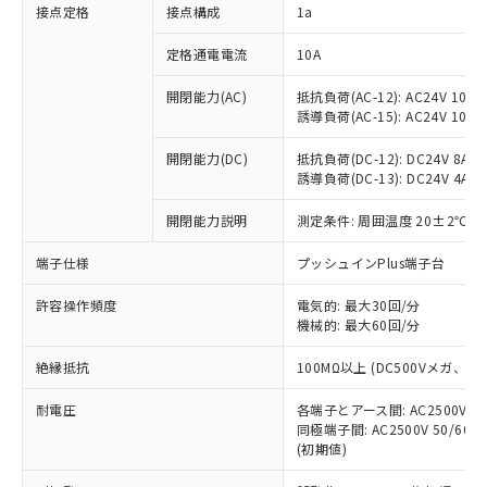
非含有に対応した製品が提供可能な商品で
接点定格
接点構成
1a
す。
対応予定：EU RoHS指令（10物質）の非含
定格通電電流
10A
ご利用条件
有に対応した製品に切り替える予定のある
商品です。
開閉能力(AC)
抵抗負荷(AC-12): AC24V 10A/A
誘導負荷(AC-15): AC24V 10A/AC
対応予定なし：EU RoHS指令（10物質）の
以下の条件をお読みいただき、同意のうえ
非含有に非対応の商品で、対応品を出す予
ご利用ください。
開閉能力(DC)
抵抗負荷(DC-12): DC24V 8A/DC
定はありません。
誘導負荷(DC-13): DC24V 4A/DC
調査・確認中：EU RoHS指令（10物質）の
本サービスは、当社制御機器事業取扱
※1 中国RoHS○×表
非含有の対応状況を調査中または確認中の
商品の当社在庫状況および標準価格
開閉能力説明
測定条件: 周囲温度 20±2℃、
商品です。
(税抜)を提供させていただくもので
「○」：最大均質材料含有率が中国RoHSの
非該当品：ライセンス料など無形物で、有
端子仕様
プッシュインPlus端子台
す。
基準値以下であることを示します。
害物質有無と関係のない商品です。
当社制御機器事業取扱商品の中には、
「×」：最大均質材料含有率が中国RoHSの
仕入先様の事情により、非含有部品として
許容操作頻度
電気的: 最大30回/分
本サービスの対象外となる商品もある
基準値を超えていることを示します。
いたものが、含有品と判明した場合などや
機械的: 最大60回/分
当社は、これら貴社製品のうち、外国
ことをご了承ください。
「－」：未確認です。当社販売部門へお問
むを得ず変更することがあります。
為替および外国貿易法に定める商品
在庫状況および標準価格照会結果は、
い合わせください。
絶縁抵抗
100MΩ以上 (DC500Vメガ、
（以下｢規制貨物等」という）を輸出
記載している更新日時点での社内デー
*EU RoHS指令（10物質）：
または国外への提供する場合は、日本
記
タに基づき作成されるものであり、閲
説明
耐電圧
鉛(Pb) 1000ppm以下、 水銀(Hg) 1000ppm以下、 カド
各端子とアース間: AC2500V 50/
*中国RoHS10物質の基準値 (GB/T26572)：
国政府の輸出許可(または役務取引許
号
覧された時点での実際の在庫および標
ミウム(Cd) 100ppm以下、
Pb(鉛) :1000ppm、 Hg(水銀) : 1000ppm、 Cd(カドミウ
同極端子間: AC2500V 50/60
可)を取得するなどの必要な手続きを
六価クロム(Cr(Ⅵ)) 1000ppm以下、ポリ臭化ビフェニル
ム) : 100ppm、
準価格とは異なる場合があることをご
(初期値)
類(PBB) 1000ppm以下、ポリ臭化ジフェニルエーテル類
Cr(Ⅵ)(六価クロム) : 1000ppm、 PBBs(ポリ臭化ビフェ
とります。
了承ください。
(PBDE) 1000ppm以下、フタル酸ビス(2-エチルヘキシ
○
一定数以上の在庫あり
ニル類) : 1000ppm、 PBDEs(ポリ臭化ジフェニルエーテ