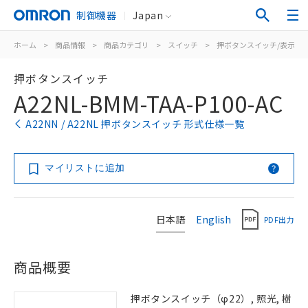
制御機器
Japan
ホーム
>
商品情報
>
商品カテゴリ
>
スイッチ
>
押ボタンスイッチ/表示灯
押ボタンスイッチ
A22NL-BMM-TAA-P100-AC
A22NN / A22NL 押ボタンスイッチ 形式仕様一覧
マイリストに追加
日本語
English
PDF出力
商品概要
押ボタンスイッチ（φ22）, 照光, 樹