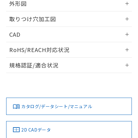
の共同利用に関して"
の「1.共同利
外形図
※本証明書は発行日時点で非含有を証明す
用者の範囲」に記載されている法人を
るもので、過去に遡って非含有を証明する
指します。
情報更新：2026/05/21
ものではありません。
取りつけ穴加工図
また、RoHS指令のフタル酸エステル類４
物質の対応では、対応完了までの期間は出
情報更新：2026/05/21
CAD
荷製品に未対応品が混在することから備考
欄に対応日を記載しておりました。
ログイン/会員登録いただくと、CADデータをダウンロー
RoHS/REACH対応状況
既に当社にて対応品への在庫切替を完了
ドすることができます。
していることから、特段のことがない限
情報更新：2026/7/29
り、2022年1月12日より割愛しておりま
規格認証/適合状況
す。
ログイン/会員登録
EU RoHS
注意事項・凡例
A22NL-BMM-TAA-P100-ACについての規格認証/適合状況に
ついては、「カスタマーサポートセンタ お客様相談室」また
は貴社担当オムロン営業員または販売店にお問い合わせくだ
対応状況
対応予定月
※1
※2
さい。
ダウンロードデータをご利用いただく前に、以下を必ずお読
みください。
カタログ/データシート/マニュアル
対応済み
ソフトウェアの使用条件
お問い合わせ
中国 RoHS
注意事項・凡例
2D CADデータ