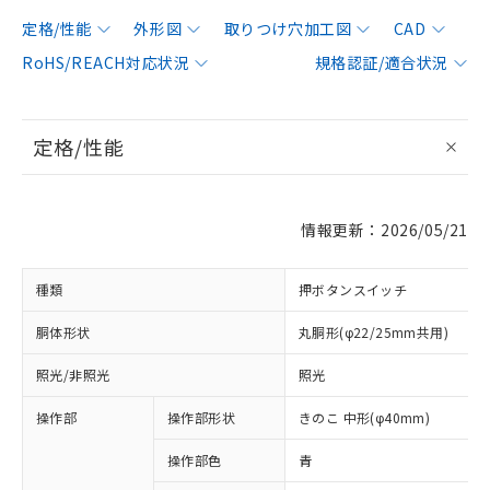
定格/性能
外形図
取りつけ穴加工図
CAD
RoHS/REACH対応状況
規格認証/適合状況
定格/性能
情報更新：2026/05/21
種類
押ボタンスイッチ
胴体形状
丸胴形(φ22/25mm共用)
照光/非照光
照光
操作部
操作部形状
きのこ 中形(φ40mm)
操作部色
青