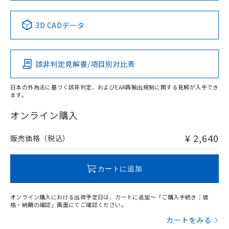
中国 RoHS表
※1 ※2
3D CADデータ
Pb
Hg
Cd
Cr(VI)
該非判定見解書/項目別対比表
X
O
O
O
日本の外為法に基づく該非判定、およびEAR再輸出規制に関する見解が入手でき
ます。
"対応済み"や非含有の記載がされた商品であっても、流通
在庫等で未対応品が混在する可能性があります。
オンライン購入
非含有品が必要な際は、弊社営業部門もしくは販売店へお
問い合わせください。
¥ 2,640
販売価格（税込）
この製品のRoHS/REACH対応状況ページへ
カートに追加
オンライン購入における出荷予定日は、カートに追加～「ご購入手続き：価
格・納期の確認」画面にてご確認ください。
カートをみる