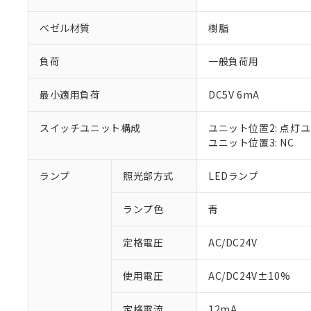
ベゼル材質
樹脂
負荷
一般負荷用
最小適用負荷
DC5V 6mA
スイッチユニット構成
ユニット位置2: 点灯
ユニット位置3: NC
ランプ
照光部方式
LEDランプ
※1 対応状況
ランプ色
青
対応済み：EU
対応予定：EU R
対応予定なし：EU
定格電圧
AC/DC24V
調査・確認中：EU
ご利用条件
非該当品：ライセ
使用電圧
AC/DC24V±10%
※1 中国RoHS
仕入先様の事情に
があります。
以下の条件をお読
定格電流
12mA
「○」：最大均質