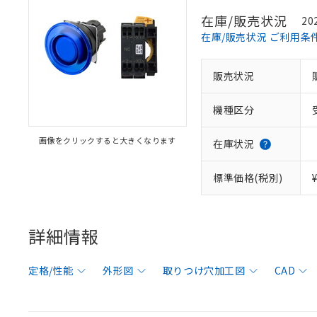
在庫/販売状況
20
在庫/販売状況 ご利用条
販売状況
機種区分
画像をクリックすると大きくなります
在庫状況
標準価格(税別)
詳細情報
定格/性能
外形図
取りつけ穴加工図
CAD