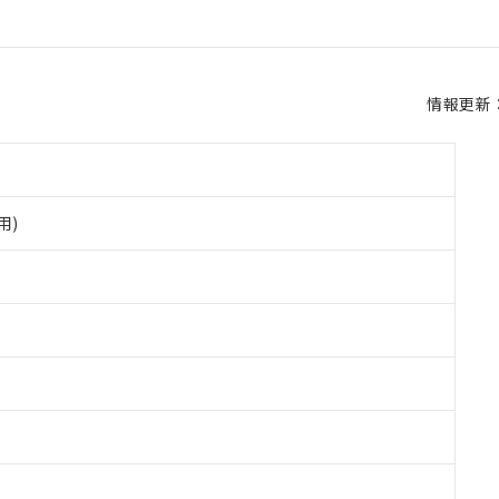
情報更新：2
用)