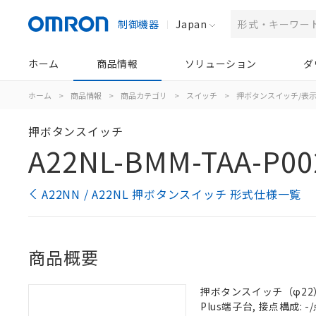
制御機器
Japan
ホーム
商品情報
ソリューション
ダ
ホーム
>
商品情報
>
商品カテゴリ
>
スイッチ
>
押ボタンスイッチ/表
押ボタンスイッチ
A22NL-BMM-TAA-P00
A22NN / A22NL 押ボタンスイッチ 形式仕様一覧
商品概要
押ボタンスイッチ（φ22）,
Plus端子台, 接点構成: -