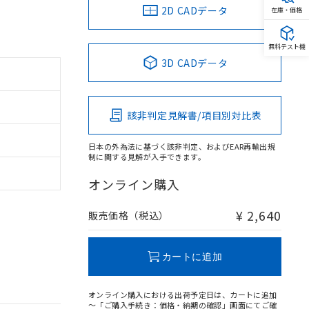
2D CADデータ
在庫・価格
無料テスト機
3D CADデータ
該非判定見解書/項目別対比表
日本の外為法に基づく該非判定、およびEAR再輸出規
制に関する見解が入手できます。
オンライン購入
¥ 2,640
販売価格（税込）
カートに追加
オンライン購入における出荷予定日は、カートに追加
～「ご購入手続き：価格・納期の確認」画面にてご確