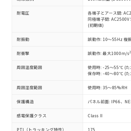
また、RoHS指
混在することから
既に当社にて対応
耐電圧
各端子とアース間: AC250
り割愛しておりま
同極端子間: AC2500V
(初期値)
耐振動
誤動作: 10～55Hz 複
耐衝撃
誤動作: 最大1000m/s
周囲温度範囲
使用時: -25～55℃
保存時: -40～80℃
周囲湿度範囲
使用時: 35～85%RH
保護構造
パネル前面: IP66、NEM
感電保護クラス
Class II
PTI（トラッキング特性）
175