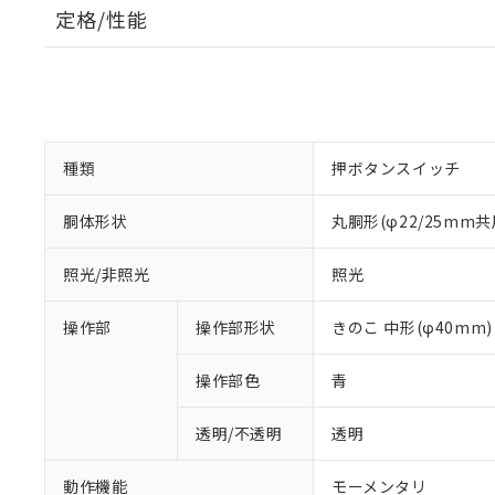
定格/性能
種類
押ボタンスイッチ
胴体形状
丸胴形(φ22/25mm共
照光/非照光
照光
操作部
操作部形状
きのこ 中形(φ40mm)
操作部色
青
透明/不透明
透明
動作機能
モーメンタリ