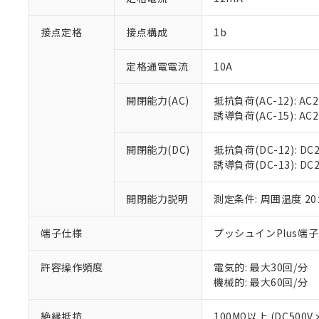
「×」：最大均質
本サービスは
当社は、これ
*EU RoHS指令（10物
「－」：未確認で
鉛(Pb) 1000ppm以下、
接点定格
接点構成
1b
くものです。
う）を輸出ま
記
説明
六価クロム(Cr(Ⅵ)) 1
当社制御機器
などの必要な
フタル酸ビス(2-エチルヘ
号
*中国RoHS10物質の基準値 
ル（DBP） 1000ppm
在庫状況およ
当社は規制貨
定格通電電流
10A
Pb(鉛) :1000ppm、 Hg
但し、RoHS指令で産
のであり、閲
ます。
Cr(Ⅵ)(六価クロム) : 
フタル酸エステル類の４
○
一定数以
DBP(フタル酸ジブチル) :
い。
当社は貴社製
開閉能力(AC)
抵抗負荷(AC-12): AC24
DEHP(フタル酸ビス(2-エ
正式な納期状
置等に一切使
誘導負荷(AC-15): AC24V
当社販売員に
※2 対応予定月
△
一定数に
当社は、貴社
オムロン制御
また当社は、
※2 環境保護使
開閉能力(DC)
抵抗負荷(DC-12): DC24
在庫状況およ
部品在庫の切り替
たしません。
－
在庫なし
誘導負荷(DC-13): DC24
す。
「ｅ」：有害物質
機器販売
マイパーツ機
「10」：通常の
ている必要が
開閉能力説明
測定条件: 周囲温度 2
味します。
空
受注生産
お客様が当ウ
※3 非含有証明
「－」：未確認で
白
が、当社の製
端子仕様
プッシュインPlus端
さい。
下記の非含有証明
※当社の共同
許容操作頻度
電気的: 最大30回/分
いる法人を指
EU RoHS指令（
機械的: 最大60回/分
51物質の非含有証
※本証明書は発行
絶縁抵抗
100MΩ以上 (DC5