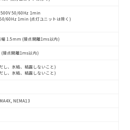
令のフタル酸エステル類４物質の対応では、対応完了までの期間は出
備考欄に対応日を記載しておりました。
品への在庫切替を完了していることから、特段のことがない限り、20
0V 50/60Hz 1min
す。
 50/60Hz 1min (点灯ユニットは除く)
振幅 1.5mm (接点開離1ms以内)
2
(接点開離1ms以内)
 (ただし、氷結、結露しないこと)
 (ただし、氷結、結露しないこと)
A4X, NEMA13