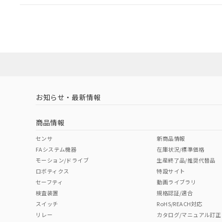
EU RoHS
注意事項・凡例
A22NL-BMM-TAA-P002-ACについての規格認証/適
業員または販売店にお問い合わせください。
ダウンロードデータをご利用いただく前に、以下を必ずお読
対応状況
対応予定月
※1
※2
ソフトウェアの使用条件
対応済み
お知らせ・最新情報
中国 RoHS
注意事項・凡例
商品情報
中国 RoHS表
※1 ※2
センサ
新商品情報
FAシステム機器
在庫状況/標準価格
Pb
Hg
Cd
Cr(V
モーション/ドライブ
生産終了品/推奨代替品
ロボティクス
特設サイト
セーフティ
動画ライブラリ
検査装置
規格認証/適合
X
O
O
O
スイッチ
RoHS/REACH対応
リレー
カタログ/マニュアル訂正