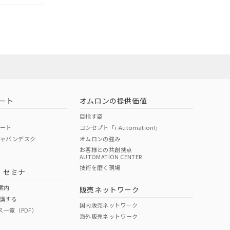
担当オムロン営
お問い合わせ
ート
オムロンの提供価値
目指す姿
ポート
コンセプト「i-Automation!」
ジャパンデスク
オムロンの強み
お客様との共創拠点
AUTOMATION CENTER
DIBP
BBP
DEHP
環境保護
技術を磨く現場
・セミナ
使用期限
案内
販売ネットワーク
講する
O
O
O
10
国内販売ネットワーク
ス一覧（PDF）
海外販売ネットワーク