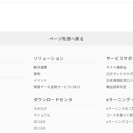
合状況については、「カスタマーサポートセンタ お客様相談室」または貴社
みください。
非含有証明書
※3
ページ先頭へ戻る
ダウンロードはこちら
ソリューション
サービスサポ
解決提案
テスト機貸出
事例
ロボティクスサ
イベント
日本語相談窓口
現場データ活用サービスi-BELT
輸出該非判定
I)
PBBs
PBDEs
DBP
ダウンロードセンタ
eラーニング
カタログ
eラーニングのご
マニュアル
コースを選んで受
O
O
O
2D CAD
eラーニングコー
3D CAD