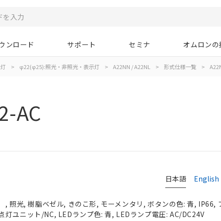
ウンロード
サポート
セミナ
オムロンの
示灯
>
φ22(φ25):照光・非照光・表示灯
>
A22NN / A22NL
>
形式仕様一覧
>
A22
2-AC
日本語
English
 照光, 樹脂ベゼル, きのこ形, モーメンタリ, ボタンの色: 青, IP66
/点灯ユニット/NC, LEDランプ色: 青, LEDランプ電圧: AC/DC24V