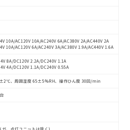
材料含有率が中国RoHSの基準値を超えていることを示します。
、当社制御機器事業取扱商品の当社在庫状況および標準価格(税抜)
ら貴社製品のうち、外国為替および外国貿易法に定める商品（以下｢
質）：
す。当社販売部門へお問い合わせください。
 水銀(Hg) 1000ppm以下、 カドミウム(Cd) 100ppm以下、
たは国外への提供する場合は、日本国政府の輸出許可(または役務取
000ppm以下、ポリ臭化ビフェニル類(PBB) 1000ppm以下、ポリ臭化ジフェニルエーテル類(P
事業取扱商品の中には、本サービスの対象外となる商品もあること
手続きをとります。
キシル) (DEHP)(別名：DOP) 1000ppm以下、フタル酸ブチルベンジル（BBP） 100
(GB/T26572)：
以下、フタル酸ジイソブチル (DIBP) 1000ppm以下
び標準価格照会結果は、記載している更新日時点での社内データに
物を破棄する場合は、完全に破砕するなど、違法に輸出されないよ
(水銀) : 1000ppm、 Cd(カドミウム) : 100ppm、
業用監視および制御機器に対する適用除外項目は除く。
覧された時点での実際の在庫および標準価格とは異なる場合がある
1000ppm、 PBBs(ポリ臭化ビフェニル類) : 1000ppm、 PBDEs(ポリ臭化ジフェニルエーテル類
物質については閾値を超える意図的な使用がないことを確認しています。
上の在庫あり
 1000ppm、 DIBP(フタル酸ジイソブチル) : 1000ppm、 BBP(フタル酸ブチルベンジル) :
品を、核兵器、ミサイル、化学兵器、生物兵器またはその他武器並
V 10A/AC120V 10A/AC240V 6A/AC380V 2A/AC440V 2A
チルヘキシル)) : 1000ppm
況および標準価格はお客様のお取引先、またはお客様担当のオムロ
用いたしません。
 10A/AC120V 6A/AC240V 3A/AC380V 1.9A/AC440V 1.6A
ご相談ください。
は満たないが在庫あり
製品を第三者に販売する場合は、上記1、2および3の内容を当該第
機器販売店や当社販売拠点は「
販売ネットワーク
」をご確認くだ
販売先および販売に係わる関係者が違法に輸出するおそれがある場
用期限
V 8A/DC120V 2.2A/DC240V 1.1A
び標準価格結果を当社の事前の承諾なく第三者に漏洩または開示し
え状況などにより、予定月が前後することがあります。
(最新の在庫状況については、お客様のお取引先、またはお客様担当
V 4A/DC120V 1.1A/DC240V 0.55A
（10物質）のすべてが基準値以下であることを示します。
店・当社販売員にご確認ください)
能（部品リスト作成サービス）をご利用いただくには、I-Webメン
使用状況下において有害物質が外部に漏えいし、環境に深刻な影響を
あります。
0±2℃、周囲湿度 65±5%RH、操作ひん度 30回/min
機種、また在庫状況の情報を公開していない機種
ェブサイト上で当社にご登録された部品リストについて、当社およ
書ダウンロード
す。当社販売部門へお問い合わせください。
品・サービスに関するお客様との取引・商談に必要な範囲で利用す
合意する
キャンセル
子台
書をダウンロードすることができます。
利用者とは、
"個人情報の共同利用に関して"
の「1.共同利用者の
します。
10物質）の非含有証明書
明書（当社基準）
日時点で非含有を証明するもので、過去に遡って非含有を証明するも
00Vメガ、点灯ユニットは除く)