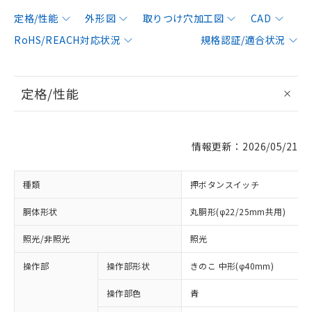
定格/性能
外形図
取りつけ穴加工図
CAD
RoHS/REACH対応状況
規格認証/適合状況
定格/性能
情報更新：2026/05/21
種類
押ボタンスイッチ
胴体形状
丸胴形(φ22/25mm共用)
照光/非照光
照光
操作部
操作部形状
きのこ 中形(φ40mm)
操作部色
青