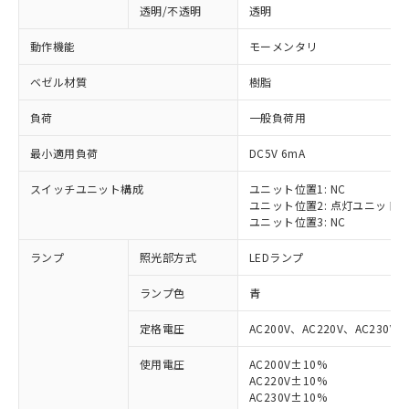
透明/不透明
透明
動作機能
モーメンタリ
ベゼル材質
樹脂
負荷
一般負荷用
最小適用負荷
DC5V 6mA
スイッチユニット構成
ユニット位置1: NC
ユニット位置2: 点灯ユニット
ユニット位置3: NC
ランプ
照光部方式
LEDランプ
ランプ色
青
定格電圧
AC200V、AC220V、AC230V、
使用電圧
AC200V±10%
AC220V±10%
※1 対応状況
AC230V±10%