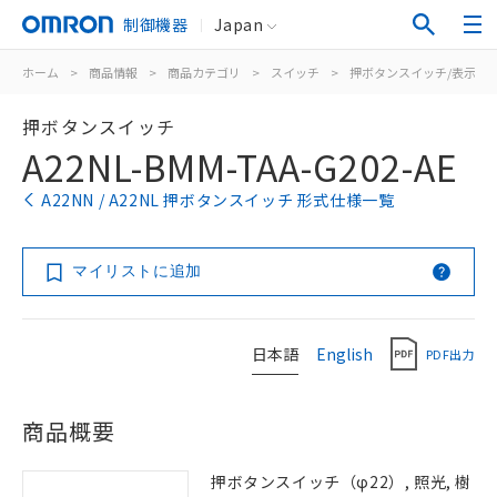
制御機器
Japan
ホーム
>
商品情報
>
商品カテゴリ
>
スイッチ
>
押ボタンスイッチ/表示灯
押ボタンスイッチ
A22NL-BMM-TAA-G202-AE
A22NN / A22NL 押ボタンスイッチ 形式仕様一覧
マイリストに追加
日本語
English
PDF出力
商品概要
押ボタンスイッチ（φ22）, 照光, 樹