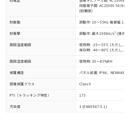
準価格とは異なる場合があることをご
耐電圧
各端子とアース間: AC2500V 50/
類(PBB) 1000ppm以下、ポリ臭化ジフェニルエーテル類
Cr(Ⅵ)(六価クロム) : 1000ppm、 PBBs(ポリ臭化ビフェ
とります。
同極端子間: AC2500V 50/60
了承ください。
(PBDE) 1000ppm以下、フタル酸ビス(2-エチルヘキシ
○
一定数以上の在庫あり
ニル類) : 1000ppm、 PBDEs(ポリ臭化ジフェニルエーテ
当社は規制貨物を破棄する場合は、完
(初期値)
ル) (DEHP)(別名：DOP) 1000ppm以下、フタル酸ブチ
正式な納期状況および標準価格はお客
ル類) : 1000ppm、
ルベンジル（BBP） 1000ppm以下、フタル酸ジブチル
全に破砕するなど、違法に輸出されな
DBP(フタル酸ジブチル) : 1000ppm、 DIBP(フタル酸ジ
様のお取引先、またはお客様担当のオ
（DBP） 1000ppm以下、フタル酸ジイソブチル
イソブチル) : 1000ppm、 BBP(フタル酸ブチルベンジ
△
一定数には満たないが在庫あり
耐振動
誤動作: 10～55Hz 複振幅 1.
いよう必要な手段を講じます。
ムロン制御機器販売店・当社販売員に
(DIBP) 1000ppm以下
ル) : 1000ppm、
当社は貴社製品を、核兵器、ミサイ
但し、RoHS指令で産業用監視および制御機器に対する
DEHP(フタル酸ビス(2-エチルヘキシル)) : 1000ppm
ご相談ください。
2
耐衝撃
適用除外項目は除く。
誤動作: 最大1000m/s
(接点開
ル、化学兵器、生物兵器またはその他
－
在庫なし(最新の在庫状況につ
オムロン制御機器販売店や当社販売拠
フタル酸エステル類の４物質については閾値を超える意
武器並びにこれらの製造装置等に一切
いては、お客様のお取引先、ま
図的な使用がないことを確認しています。
点は「
販売ネットワーク
」をご確認
周囲温度範囲
使用時: -25～55℃ (ただし
※2 環境保護使用期限
使用いたしません。
たはお客様担当のオムロン制御
ください。
保存時: -40～80℃ (ただし
当社は、貴社製品を第三者に販売する
機器販売店・当社販売員にご確
在庫状況および標準価格結果を当社の
※2 対応予定月
「ｅ」：有害物質（10物質）のすべてが基
場合は、上記1、2および3の内容を当
認ください)
事前の承諾なく第三者に漏洩または開
周囲湿度範囲
使用時: 35～85%RH
準値以下であることを示します。
該第三者に通知します。また当社は、
示しないようお願いします。
部品在庫の切り替え状況などにより、予定
「10」：通常の使用状況下において有害物
販売先および販売に係わる関係者が違
保護構造
パネル前面: IP66、NEMA4X, N
マイパーツ機能（部品リスト作成サー
空
受注生産機種、また在庫状況の
月が前後することがあります。
質が外部に漏えいし、環境に深刻な影響を
法に輸出するおそれがある場合は、取
ビス）をご利用いただくには、I-Web
白
情報を公開していない機種
及ぼさない年数を意味します。
り引きをいたしません。
感電保護クラス
Class II
メンバーズにご登録されている必要が
「－」：未確認です。当社販売部門へお問
あります。
い合わせください。
PTI（トラッキング特性）
175
お客様が当ウェブサイト上で当社にご
※3 非含有証明書ダウンロード
登録された部品リストについて、当社
汚染度
3 (EN60947-5-1)
および当社の共同利用者が、当社の製
下記の非含有証明書をダウンロードするこ
品・サービスに関するお客様との取
とができます。
合意する
キャンセル
引・商談に必要な範囲で利用すること
をご了承ください。