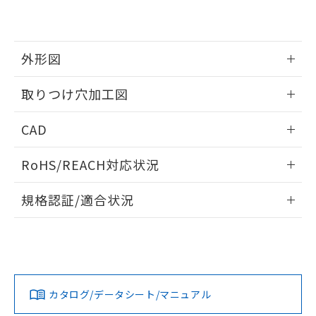
EU RoHS指令（10物質）の非含有証明書
※当社の共同利用者とは、
"個人情報
51物質の非含有証明書（当社基準）
の共同利用に関して"
の「1.共同利
※本証明書は発行日時点で非含有を証明す
用者の範囲」に記載されている法人を
るもので、過去に遡って非含有を証明する
指します。
外形図
ものではありません。
また、RoHS指令のフタル酸エステル類４
情報更新：2026/05/21
取りつけ穴加工図
物質の対応では、対応完了までの期間は出
荷製品に未対応品が混在することから備考
情報更新：2026/05/21
欄に対応日を記載しておりました。
CAD
既に当社にて対応品への在庫切替を完了
していることから、特段のことがない限
ログイン/会員登録いただくと、CADデータをダウンロー
RoHS/REACH対応状況
り、2022年1月12日より割愛しておりま
ドすることができます。
す。
情報更新：2026/7/29
規格認証/適合状況
ログイン/会員登録
EU RoHS
注意事項・凡例
UL認証
CSA認証
CEマーキング
Yes
Yes
Yes
対応状況
対応予定月
※1
※2
ダウンロードデータをご利用いただく前に、以下を必ずお読
みください。
カタログ/データシート/マニュアル
対応済み
ソフトウェアの使用条件
LR型式承認
DNV型式承認
BV型式承認
KR型式承