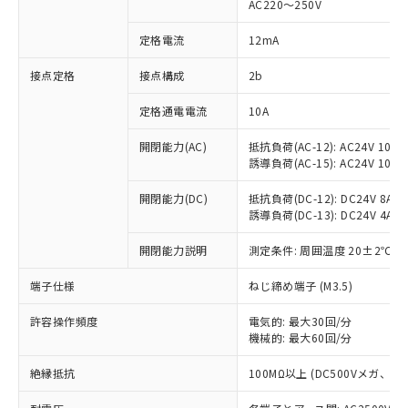
AC220～250V
対応済み：EU RoHS指令（10物質）の
非含有に対応した製品が提供可能な商品で
定格電流
12mA
す。
対応予定：EU RoHS指令（10物質）の非含
接点定格
接点構成
2b
ご利用条件
有に対応した製品に切り替える予定のある
定格通電電流
10A
商品です。
対応予定なし：EU RoHS指令（10物質）の
以下の条件をお読みいただき、同意のうえ
開閉能力(AC)
抵抗負荷(AC-12): AC24V 10A/A
非含有に非対応の商品で、対応品を出す予
誘導負荷(AC-15): AC24V 10A/AC
ご利用ください。
定はありません。
調査・確認中：EU RoHS指令（10物質）の
本サービスは、当社制御機器事業取扱
開閉能力(DC)
抵抗負荷(DC-12): DC24V 8A/DC
※1 中国RoHS○×表
非含有の対応状況を調査中または確認中の
誘導負荷(DC-13): DC24V 4A/DC
商品の当社在庫状況および標準価格
商品です。
(税抜)を提供させていただくもので
「○」：最大均質材料含有率が中国RoHSの
非該当品：ライセンス料など無形物で、有
開閉能力説明
測定条件: 周囲温度 20±2℃、
す。
基準値以下であることを示します。
害物質有無と関係のない商品です。
当社制御機器事業取扱商品の中には、
「×」：最大均質材料含有率が中国RoHSの
仕入先様の事情により、非含有部品として
端子仕様
ねじ締め端子 (M3.5)
本サービスの対象外となる商品もある
基準値を超えていることを示します。
いたものが、含有品と判明した場合などや
当社は、これら貴社製品のうち、外国
ことをご了承ください。
「－」：未確認です。当社販売部門へお問
許容操作頻度
電気的: 最大30回/分
むを得ず変更することがあります。
為替および外国貿易法に定める商品
在庫状況および標準価格照会結果は、
機械的: 最大60回/分
い合わせください。
（以下｢規制貨物等」という）を輸出
記載している更新日時点での社内デー
*EU RoHS指令（10物質）：
または国外への提供する場合は、日本
記
タに基づき作成されるものであり、閲
説明
絶縁抵抗
100MΩ以上 (DC500Vメガ、
鉛(Pb) 1000ppm以下、 水銀(Hg) 1000ppm以下、 カド
*中国RoHS10物質の基準値 (GB/T26572)：
国政府の輸出許可(または役務取引許
号
覧された時点での実際の在庫および標
ミウム(Cd) 100ppm以下、
Pb(鉛) :1000ppm、 Hg(水銀) : 1000ppm、 Cd(カドミウ
可)を取得するなどの必要な手続きを
六価クロム(Cr(Ⅵ)) 1000ppm以下、ポリ臭化ビフェニル
ム) : 100ppm、