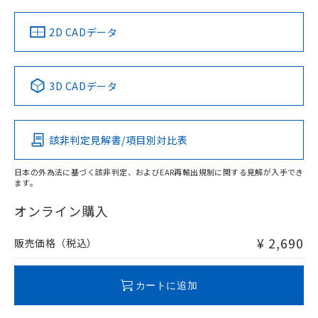
（イギリス
（ノルウェー
（フランス
（韓国
船舶規格）
船舶規格）
船舶規格）
船舶規格
中国 RoHS
注意事項・凡例
2D CADデータ
No
No
No
No
中国 RoHS表
※1 ※2
3D CADデータ
この製品の規格認証/適合状況ページへ
Pb
Hg
Cd
Cr(VI)
その他の認証はこちらのページからご検索ください
該非判定見解書/項目別対比表
O
O
O
O
日本の外為法に基づく該非判定、およびEAR再輸出規制に関する見解が入手でき
ます。
"対応済み"や非含有の記載がされた商品であっても、流通
在庫等で未対応品が混在する可能性があります。
オンライン購入
非含有品が必要な際は、弊社営業部門もしくは販売店へお
問い合わせください。
¥ 2,690
販売価格（税込）
この製品のRoHS/REACH対応状況ページへ
カートに追加