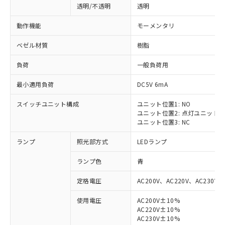
透明/不透明
透明
動作機能
モーメンタリ
ベゼル材質
樹脂
負荷
一般負荷用
最小適用負荷
DC5V 6mA
スイッチユニット構成
ユニット位置1: NO
ユニット位置2: 点灯ユニット
ユニット位置3: NC
ランプ
照光部方式
LEDランプ
ランプ色
青
定格電圧
AC200V、AC220V、AC230V、
使用電圧
AC200V±10%
AC220V±10%
AC230V±10%