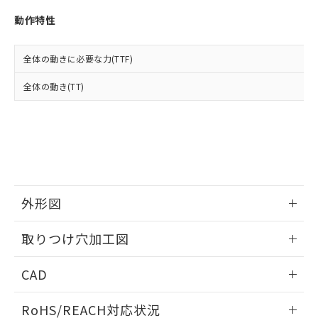
※3 非含有証明書ダウンロード
登録された部品リストについて、当社
動作特性
および当社の共同利用者が、当社の製
下記の非含有証明書をダウンロードするこ
品・サービスに関するお客様との取
とができます。
合意する
キャンセル
引・商談に必要な範囲で利用すること
全体の動きに必要な力(TTF)
をご了承ください。
EU RoHS指令（10物質）の非含有証明書
※当社の共同利用者とは、
"個人情報
全体の動き(TT)
51物質の非含有証明書（当社基準）
の共同利用に関して"
の「1.共同利
※本証明書は発行日時点で非含有を証明す
用者の範囲」に記載されている法人を
るもので、過去に遡って非含有を証明する
指します。
ものではありません。
また、RoHS指令のフタル酸エステル類４
物質の対応では、対応完了までの期間は出
荷製品に未対応品が混在することから備考
欄に対応日を記載しておりました。
外形図
既に当社にて対応品への在庫切替を完了
していることから、特段のことがない限
情報更新：2026/05/21
取りつけ穴加工図
り、2022年1月12日より割愛しておりま
す。
情報更新：2026/05/21
CAD
ログイン/会員登録いただくと、CADデータをダウンロー
RoHS/REACH対応状況
ドすることができます。