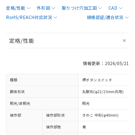
定格/性能
外形図
取りつけ穴加工図
CAD
RoHS/REACH対応状況
規格認証/適合状況
定格/性能
情報更新：2026/05/21
種類
押ボタンスイッチ
胴体形状
丸胴形(φ22/25mm共用)
照光/非照光
照光
操作部
操作部形状
きのこ 中形(φ40mm)
操作部色
青