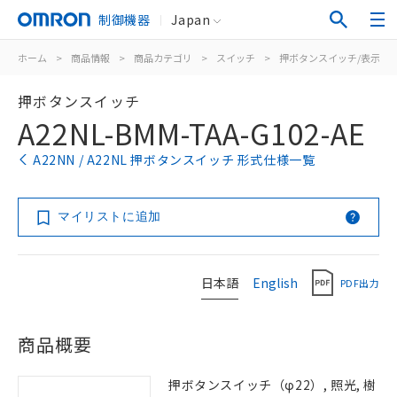
制御機器
Japan
ホーム
>
商品情報
>
商品カテゴリ
>
スイッチ
>
押ボタンスイッチ/表示灯
押ボタンスイッチ
A22NL-BMM-TAA-G102-AE
A22NN / A22NL 押ボタンスイッチ 形式仕様一覧
マイリストに追加
日本語
English
PDF出力
商品概要
押ボタンスイッチ（φ22）, 照光, 樹