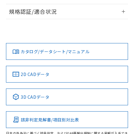
情報更新：2026/7/29
規格認証/適合状況
ログイン/会員登録
EU RoHS
注意事項・凡例
UL認証
CSA認証
CEマーキング
Yes
Yes
Yes
対応状況
対応予定月
※1
※2
ダウンロードデータをご利用いただく前に、以下を必ずお読
みください。
カタログ/データシート/マニュアル
対応済み
ソフトウェアの使用条件
LR型式承認
DNV型式承認
BV型式承認
KR型式承
（イギリス
（ノルウェー
（フランス
（韓国
船舶規格）
船舶規格）
船舶規格）
船舶規格
中国 RoHS
注意事項・凡例
2D CADデータ
No
No
No
No
中国 RoHS表
※1 ※2
3D CADデータ
この製品の規格認証/適合状況ページへ
Pb
Hg
Cd
Cr(VI)
その他の認証はこちらのページからご検索ください
該非判定見解書/項目別対比表
O
O
O
O
日本の外為法に基づく該非判定、およびEAR再輸出規制に関する見解が入手でき