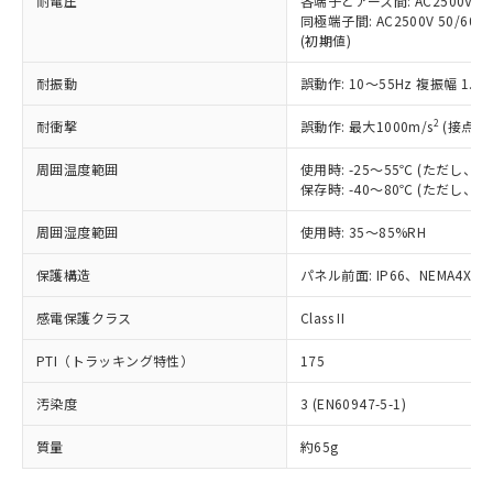
耐電圧
各端子とアース間: AC2500V 50/
「－」：未確認です。当社販売部門へお問
むを得ず変更することがあります。
為替および外国貿易法に定める商品
在庫状況および標準価格照会結果は、
同極端子間: AC2500V 50/60
い合わせください。
（以下｢規制貨物等」という）を輸出
(初期値)
記載している更新日時点での社内デー
*EU RoHS指令（10物質）：
または国外への提供する場合は、日本
記
タに基づき作成されるものであり、閲
説明
鉛(Pb) 1000ppm以下、 水銀(Hg) 1000ppm以下、 カド
*中国RoHS10物質の基準値 (GB/T26572)：
国政府の輸出許可(または役務取引許
耐振動
誤動作: 10～55Hz 複振幅 1.
号
覧された時点での実際の在庫および標
ミウム(Cd) 100ppm以下、
Pb(鉛) :1000ppm、 Hg(水銀) : 1000ppm、 Cd(カドミウ
可)を取得するなどの必要な手続きを
六価クロム(Cr(Ⅵ)) 1000ppm以下、ポリ臭化ビフェニル
ム) : 100ppm、
準価格とは異なる場合があることをご
類(PBB) 1000ppm以下、ポリ臭化ジフェニルエーテル類
2
Cr(Ⅵ)(六価クロム) : 1000ppm、 PBBs(ポリ臭化ビフェ
耐衝撃
誤動作: 最大1000m/s
(接点開
とります。
了承ください。
(PBDE) 1000ppm以下、フタル酸ビス(2-エチルヘキシ
○
一定数以上の在庫あり
ニル類) : 1000ppm、 PBDEs(ポリ臭化ジフェニルエーテ
当社は規制貨物を破棄する場合は、完
ル) (DEHP)(別名：DOP) 1000ppm以下、フタル酸ブチ
正式な納期状況および標準価格はお客
ル類) : 1000ppm、
周囲温度範囲
使用時: -25～55℃ (ただし
ルベンジル（BBP） 1000ppm以下、フタル酸ジブチル
全に破砕するなど、違法に輸出されな
DBP(フタル酸ジブチル) : 1000ppm、 DIBP(フタル酸ジ
様のお取引先、またはお客様担当のオ
（DBP） 1000ppm以下、フタル酸ジイソブチル
保存時: -40～80℃ (ただし
イソブチル) : 1000ppm、 BBP(フタル酸ブチルベンジ
△
一定数には満たないが在庫あり
いよう必要な手段を講じます。
ムロン制御機器販売店・当社販売員に
(DIBP) 1000ppm以下
ル) : 1000ppm、
当社は貴社製品を、核兵器、ミサイ
但し、RoHS指令で産業用監視および制御機器に対する
DEHP(フタル酸ビス(2-エチルヘキシル)) : 1000ppm
ご相談ください。
周囲湿度範囲
使用時: 35～85%RH
適用除外項目は除く。
ル、化学兵器、生物兵器またはその他
－
在庫なし(最新の在庫状況につ
オムロン制御機器販売店や当社販売拠
フタル酸エステル類の４物質については閾値を超える意
武器並びにこれらの製造装置等に一切
いては、お客様のお取引先、ま
図的な使用がないことを確認しています。
点は「
販売ネットワーク
」をご確認
保護構造
パネル前面: IP66、NEMA4X, N
※2 環境保護使用期限
使用いたしません。
たはお客様担当のオムロン制御
ください。
当社は、貴社製品を第三者に販売する
機器販売店・当社販売員にご確
感電保護クラス
Class II
在庫状況および標準価格結果を当社の
※2 対応予定月
「ｅ」：有害物質（10物質）のすべてが基
場合は、上記1、2および3の内容を当
認ください)
事前の承諾なく第三者に漏洩または開
準値以下であることを示します。
該第三者に通知します。また当社は、
PTI（トラッキング特性）
175
示しないようお願いします。
部品在庫の切り替え状況などにより、予定
「10」：通常の使用状況下において有害物
販売先および販売に係わる関係者が違
マイパーツ機能（部品リスト作成サー
空
受注生産機種、また在庫状況の
月が前後することがあります。
質が外部に漏えいし、環境に深刻な影響を
汚染度
3 (EN60947-5-1)
法に輸出するおそれがある場合は、取
ビス）をご利用いただくには、I-Web
白
情報を公開していない機種
及ぼさない年数を意味します。
り引きをいたしません。
メンバーズにご登録されている必要が
質量
約65g
「－」：未確認です。当社販売部門へお問
あります。
い合わせください。
お客様が当ウェブサイト上で当社にご