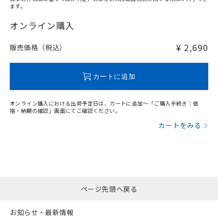
ます。
"対応済み"や非含有の記載がされた商品であっても、流通
在庫等で未対応品が混在する可能性があります。
オンライン購入
非含有品が必要な際は、弊社営業部門もしくは販売店へお
問い合わせください。
¥ 2,690
販売価格（税込）
この製品のRoHS/REACH対応状況ページへ
カートに追加
オンライン購入における出荷予定日は、カートに追加～「ご購入手続き：価
格・納期の確認」画面にてご確認ください。
カートをみる
ページ先頭へ戻る
お知らせ・最新情報