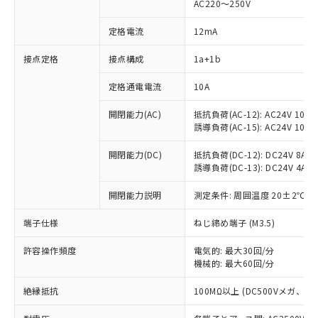
AC220～250V
定格電流
12mA
※1 対応状況
接点定格
接点構成
1a+1b
対応済み：EU RoHS指令（10物質）の
定格通電電流
10A
非含有に対応した製品が提供可能な商品で
開閉能力(AC)
抵抗負荷(AC-12): AC24V 10A/A
す。
誘導負荷(AC-15): AC24V 10A/AC
対応予定：EU RoHS指令（10物質）の非含
ご利用条件
有に対応した製品に切り替える予定のある
開閉能力(DC)
抵抗負荷(DC-12): DC24V 8A/DC
商品です。
誘導負荷(DC-13): DC24V 4A/DC
対応予定なし：EU RoHS指令（10物質）の
以下の条件をお読みいただき、同意のうえ
非含有に非対応の商品で、対応品を出す予
開閉能力説明
測定条件: 周囲温度 20±2℃、
ご利用ください。
定はありません。
調査・確認中：EU RoHS指令（10物質）の
端子仕様
ねじ締め端子 (M3.5)
本サービスは、当社制御機器事業取扱
※1 中国RoHS○×表
非含有の対応状況を調査中または確認中の
商品の当社在庫状況および標準価格
商品です。
許容操作頻度
電気的: 最大30回/分
(税抜)を提供させていただくもので
「○」：最大均質材料含有率が中国RoHSの
機械的: 最大60回/分
非該当品：ライセンス料など無形物で、有
す。
基準値以下であることを示します。
害物質有無と関係のない商品です。
当社制御機器事業取扱商品の中には、
絶縁抵抗
100MΩ以上 (DC500Vメガ、
「×」：最大均質材料含有率が中国RoHSの
仕入先様の事情により、非含有部品として
本サービスの対象外となる商品もある
基準値を超えていることを示します。
いたものが、含有品と判明した場合などや
当社は、これら貴社製品のうち、外国
ことをご了承ください。