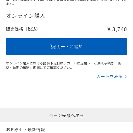
ます。
"対応済み"や非含有の記載がされた商品であっても、流通
在庫等で未対応品が混在する可能性があります。
オンライン購入
非含有品が必要な際は、弊社営業部門もしくは販売店へお
問い合わせください。
¥ 3,740
販売価格（税込）
この製品のRoHS/REACH対応状況ページへ
カートに追加
オンライン購入における出荷予定日は、カートに追加～「ご購入手続き：価
格・納期の確認」画面にてご確認ください。
カートをみる
ページ先頭へ戻る
お知らせ・最新情報