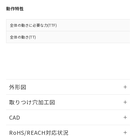
※3 非含有証明書ダウンロード
登録された部品リストについて、当社
動作特性
および当社の共同利用者が、当社の製
下記の非含有証明書をダウンロードするこ
品・サービスに関するお客様との取
とができます。
合意する
キャンセル
引・商談に必要な範囲で利用すること
全体の動きに必要な力(TTF)
をご了承ください。
EU RoHS指令（10物質）の非含有証明書
※当社の共同利用者とは、
"個人情報
全体の動き(TT)
51物質の非含有証明書（当社基準）
の共同利用に関して"
の「1.共同利
※本証明書は発行日時点で非含有を証明す
用者の範囲」に記載されている法人を
るもので、過去に遡って非含有を証明する
指します。
ものではありません。
また、RoHS指令のフタル酸エステル類４
物質の対応では、対応完了までの期間は出
荷製品に未対応品が混在することから備考
欄に対応日を記載しておりました。
外形図
既に当社にて対応品への在庫切替を完了
していることから、特段のことがない限
情報更新：2026/05/21
取りつけ穴加工図
り、2022年1月12日より割愛しておりま
す。
情報更新：2026/05/21
CAD
ログイン/会員登録いただくと、CADデータをダウンロー
RoHS/REACH対応状況
ドすることができます。