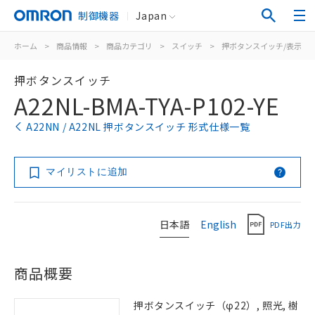
制御機器
Japan
ホーム
>
商品情報
>
商品カテゴリ
>
スイッチ
>
押ボタンスイッチ/表示灯
押ボタンスイッチ
A22NL-BMA-TYA-P102-YE
A22NN / A22NL 押ボタンスイッチ 形式仕様一覧
マイリストに追加
日本語
English
PDF出力
商品概要
押ボタンスイッチ（φ22）, 照光, 樹