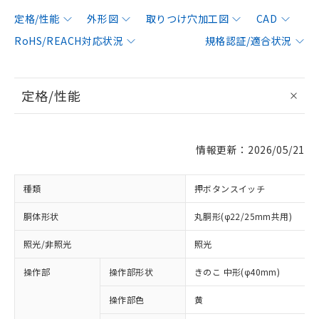
定格/性能
外形図
取りつけ穴加工図
CAD
RoHS/REACH対応状況
規格認証/適合状況
定格/性能
情報更新：2026/05/21
種類
押ボタンスイッチ
胴体形状
丸胴形(φ22/25mm共用)
照光/非照光
照光
操作部
操作部形状
きのこ 中形(φ40mm)
操作部色
黄