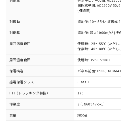
耐電圧
各端子とアース間: AC2500V 50/
「－」：未確認です。当社販売部門へお問
むを得ず変更することがあります。
為替および外国貿易法に定める商品
在庫状況および標準価格照会結果は、
同極端子間: AC2500V 50/60
い合わせください。
（以下｢規制貨物等」という）を輸出
(初期値)
記載している更新日時点での社内デー
*EU RoHS指令（10物質）：
または国外への提供する場合は、日本
記
タに基づき作成されるものであり、閲
説明
鉛(Pb) 1000ppm以下、 水銀(Hg) 1000ppm以下、 カド
*中国RoHS10物質の基準値 (GB/T26572)：
国政府の輸出許可(または役務取引許
耐振動
誤動作: 10～55Hz 複振幅 1.
号
覧された時点での実際の在庫および標
ミウム(Cd) 100ppm以下、
Pb(鉛) :1000ppm、 Hg(水銀) : 1000ppm、 Cd(カドミウ
可)を取得するなどの必要な手続きを
六価クロム(Cr(Ⅵ)) 1000ppm以下、ポリ臭化ビフェニル
ム) : 100ppm、
準価格とは異なる場合があることをご
類(PBB) 1000ppm以下、ポリ臭化ジフェニルエーテル類
2
Cr(Ⅵ)(六価クロム) : 1000ppm、 PBBs(ポリ臭化ビフェ
耐衝撃
誤動作: 最大1000m/s
(接点開
とります。
了承ください。
(PBDE) 1000ppm以下、フタル酸ビス(2-エチルヘキシ
○
一定数以上の在庫あり
ニル類) : 1000ppm、 PBDEs(ポリ臭化ジフェニルエーテ
当社は規制貨物を破棄する場合は、完
ル) (DEHP)(別名：DOP) 1000ppm以下、フタル酸ブチ
正式な納期状況および標準価格はお客
ル類) : 1000ppm、
周囲温度範囲
使用時: -25～55℃ (ただし
ルベンジル（BBP） 1000ppm以下、フタル酸ジブチル
全に破砕するなど、違法に輸出されな
DBP(フタル酸ジブチル) : 1000ppm、 DIBP(フタル酸ジ
様のお取引先、またはお客様担当のオ
（DBP） 1000ppm以下、フタル酸ジイソブチル
保存時: -40～80℃ (ただし
イソブチル) : 1000ppm、 BBP(フタル酸ブチルベンジ
△
一定数には満たないが在庫あり
いよう必要な手段を講じます。
ムロン制御機器販売店・当社販売員に
(DIBP) 1000ppm以下
ル) : 1000ppm、
当社は貴社製品を、核兵器、ミサイ
但し、RoHS指令で産業用監視および制御機器に対する
DEHP(フタル酸ビス(2-エチルヘキシル)) : 1000ppm
ご相談ください。
周囲湿度範囲
使用時: 35～85%RH
適用除外項目は除く。
ル、化学兵器、生物兵器またはその他
－
在庫なし(最新の在庫状況につ
オムロン制御機器販売店や当社販売拠
フタル酸エステル類の４物質については閾値を超える意
武器並びにこれらの製造装置等に一切
いては、お客様のお取引先、ま
図的な使用がないことを確認しています。
点は「
販売ネットワーク
」をご確認
保護構造
パネル前面: IP66、NEMA4X, N
※2 環境保護使用期限
使用いたしません。
たはお客様担当のオムロン制御
ください。
当社は、貴社製品を第三者に販売する
機器販売店・当社販売員にご確
感電保護クラス
Class II
在庫状況および標準価格結果を当社の
※2 対応予定月
「ｅ」：有害物質（10物質）のすべてが基
場合は、上記1、2および3の内容を当
認ください)
事前の承諾なく第三者に漏洩または開
準値以下であることを示します。
該第三者に通知します。また当社は、
PTI（トラッキング特性）
175
示しないようお願いします。
部品在庫の切り替え状況などにより、予定
「10」：通常の使用状況下において有害物
販売先および販売に係わる関係者が違
マイパーツ機能（部品リスト作成サー
空
受注生産機種、また在庫状況の
月が前後することがあります。
質が外部に漏えいし、環境に深刻な影響を
汚染度
3 (EN60947-5-1)
法に輸出するおそれがある場合は、取
ビス）をご利用いただくには、I-Web
白
情報を公開していない機種
及ぼさない年数を意味します。
り引きをいたしません。
メンバーズにご登録されている必要が
質量
約65g
「－」：未確認です。当社販売部門へお問
あります。
い合わせください。
お客様が当ウェブサイト上で当社にご