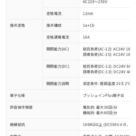
AC220～250V
定格電流
12mA
※1 対応状況
接点定格
接点構成
1a+1b
対応済み：EU RoHS指令（10物質）の
定格通電電流
10A
非含有に対応した製品が提供可能な商品で
開閉能力(AC)
抵抗負荷(AC-12): AC24V 10A/A
す。
誘導負荷(AC-15): AC24V 10A/AC
対応予定：EU RoHS指令（10物質）の非含
ご利用条件
有に対応した製品に切り替える予定のある
開閉能力(DC)
抵抗負荷(DC-12): DC24V 8A/DC
商品です。
誘導負荷(DC-13): DC24V 4A/DC
対応予定なし：EU RoHS指令（10物質）の
以下の条件をお読みいただき、同意のうえ
非含有に非対応の商品で、対応品を出す予
開閉能力説明
測定条件: 周囲温度 20±2℃、
ご利用ください。
定はありません。
調査・確認中：EU RoHS指令（10物質）の
端子仕様
プッシュインPlus端子台
本サービスは、当社制御機器事業取扱
※1 中国RoHS○×表
非含有の対応状況を調査中または確認中の
商品の当社在庫状況および標準価格
商品です。
許容操作頻度
電気的: 最大30回/分
(税抜)を提供させていただくもので
「○」：最大均質材料含有率が中国RoHSの
機械的: 最大60回/分
非該当品：ライセンス料など無形物で、有
す。
基準値以下であることを示します。
害物質有無と関係のない商品です。
当社制御機器事業取扱商品の中には、
絶縁抵抗
100MΩ以上 (DC500Vメガ、
「×」：最大均質材料含有率が中国RoHSの
仕入先様の事情により、非含有部品として
本サービスの対象外となる商品もある
基準値を超えていることを示します。
いたものが、含有品と判明した場合などや
当社は、これら貴社製品のうち、外国
ことをご了承ください。