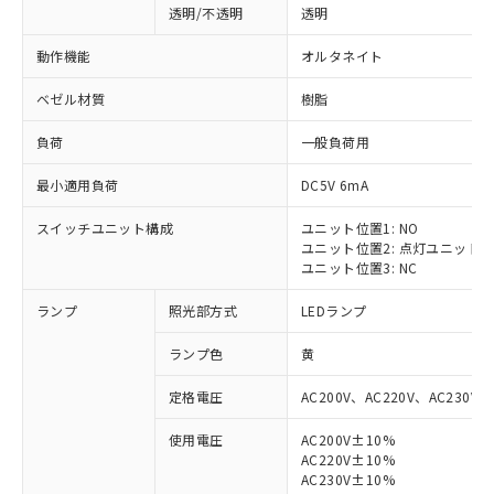
透明/不透明
透明
動作機能
オルタネイト
ベゼル材質
樹脂
負荷
一般負荷用
最小適用負荷
DC5V 6mA
スイッチユニット構成
ユニット位置1: NO
ユニット位置2: 点灯ユニット
ユニット位置3: NC
ランプ
照光部方式
LEDランプ
ランプ色
黄
定格電圧
AC200V、AC220V、AC230V、
使用電圧
AC200V±10%
AC220V±10%
AC230V±10%