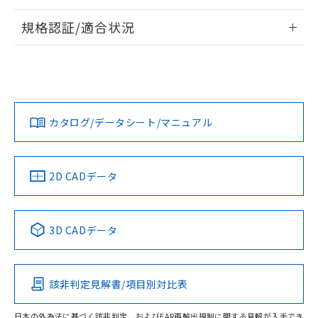
情報更新：2026/7/29
規格認証/適合状況
ログイン/会員登録
EU RoHS
注意事項・凡例
A22NL-BMA-TYA-P102-YEについての規格認証/適合状況につ
いては、「カスタマーサポートセンタ お客様相談室」または
貴社担当オムロン営業員または販売店にお問い合わせくださ
対応状況
対応予定月
※1
※2
い。
ダウンロードデータをご利用いただく前に、以下を必ずお読
みください。
カタログ/データシート/マニュアル
対応済み
ソフトウェアの使用条件
お問い合わせ
中国 RoHS
注意事項・凡例
2D CADデータ
中国 RoHS表
※1 ※2
3D CADデータ
Pb
Hg
Cd
Cr(VI)
該非判定見解書/項目別対比表
O
O
O
O
日本の外為法に基づく該非判定、およびEAR再輸出規制に関する見解が入手でき