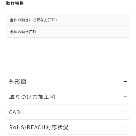
登録された部品リストについて、当社
動作特性
および当社の共同利用者が、当社の製
下記の非含有証明書をダウンロードするこ
品・サービスに関するお客様との取
とができます。
合意する
キャンセル
引・商談に必要な範囲で利用すること
全体の動きに必要な力(TTF)
をご了承ください。
EU RoHS指令（10物質）の非含有証明書
全体の動き(TT)
※当社の共同利用者とは、
"個人情報
51物質の非含有証明書（当社基準）
の共同利用に関して"
の「1.共同利
※本証明書は発行日時点で非含有を証明す
用者の範囲」に記載されている法人を
るもので、過去に遡って非含有を証明する
指します。
ものではありません。
また、RoHS指令のフタル酸エステル類４
物質の対応では、対応完了までの期間は出
荷製品に未対応品が混在することから備考
外形図
欄に対応日を記載しておりました。
既に当社にて対応品への在庫切替を完了
情報更新：2026/05/21
していることから、特段のことがない限
取りつけ穴加工図
り、2022年1月12日より割愛しておりま
す。
情報更新：2026/05/21
CAD
ログイン/会員登録いただくと、CADデータをダウンロー
RoHS/REACH対応状況
ドすることができます。