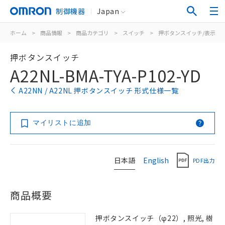
制御機器
Japan
ホーム
>
商品情報
>
商品カテゴリ
>
スイッチ
>
押ボタンスイッチ/表示灯
押ボタンスイッチ
A22NL-BMA-TYA-P102-YD
A22NN / A22NL 押ボタンスイッチ 形式仕様一覧
マイリストに追加
日本語
English
PDF出力
商品概要
押ボタンスイッチ（φ22）, 照光, 樹