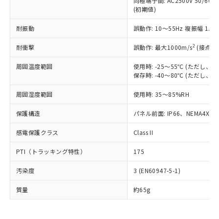
同極端子間: AC2500V 50/60
為替および外国貿易法に定める商品
在庫状況および標準価格照会結果は、
い合わせください。
(初期値)
（以下｢規制貨物等」という）を輸出
記載している更新日時点での社内デー
*EU RoHS指令（10物質）：
または国外への提供する場合は、日本
記
タに基づき作成されるものであり、閲
説明
鉛(Pb) 1000ppm以下、 水銀(Hg) 1000ppm以下、 カド
耐振動
誤動作: 10～55Hz 複振幅 1.
*中国RoHS10物質の基準値 (GB/T26572)：
国政府の輸出許可(または役務取引許
号
覧された時点での実際の在庫および標
ミウム(Cd) 100ppm以下、
Pb(鉛) :1000ppm、 Hg(水銀) : 1000ppm、 Cd(カドミウ
可)を取得するなどの必要な手続きを
六価クロム(Cr(Ⅵ)) 1000ppm以下、ポリ臭化ビフェニル
ム) : 100ppm、
準価格とは異なる場合があることをご
2
耐衝撃
誤動作: 最大1000m/s
(接点開
類(PBB) 1000ppm以下、ポリ臭化ジフェニルエーテル類
Cr(Ⅵ)(六価クロム) : 1000ppm、 PBBs(ポリ臭化ビフェ
とります。
了承ください。
(PBDE) 1000ppm以下、フタル酸ビス(2-エチルヘキシ
○
一定数以上の在庫あり
ニル類) : 1000ppm、 PBDEs(ポリ臭化ジフェニルエーテ
当社は規制貨物を破棄する場合は、完
ル) (DEHP)(別名：DOP) 1000ppm以下、フタル酸ブチ
正式な納期状況および標準価格はお客
ル類) : 1000ppm、
周囲温度範囲
使用時: -25～55℃ (ただし
ルベンジル（BBP） 1000ppm以下、フタル酸ジブチル
全に破砕するなど、違法に輸出されな
DBP(フタル酸ジブチル) : 1000ppm、 DIBP(フタル酸ジ
保存時: -40～80℃ (ただし
様のお取引先、またはお客様担当のオ
（DBP） 1000ppm以下、フタル酸ジイソブチル
イソブチル) : 1000ppm、 BBP(フタル酸ブチルベンジ
△
一定数には満たないが在庫あり
いよう必要な手段を講じます。
ムロン制御機器販売店・当社販売員に
(DIBP) 1000ppm以下
ル) : 1000ppm、
当社は貴社製品を、核兵器、ミサイ
但し、RoHS指令で産業用監視および制御機器に対する
周囲湿度範囲
使用時: 35～85%RH
DEHP(フタル酸ビス(2-エチルヘキシル)) : 1000ppm
ご相談ください。
適用除外項目は除く。
ル、化学兵器、生物兵器またはその他
－
在庫なし(最新の在庫状況につ
オムロン制御機器販売店や当社販売拠
フタル酸エステル類の４物質については閾値を超える意
保護構造
パネル前面: IP66、NEMA4X, N
武器並びにこれらの製造装置等に一切
いては、お客様のお取引先、ま
図的な使用がないことを確認しています。
点は「
販売ネットワーク
」をご確認
※2 環境保護使用期限
使用いたしません。
たはお客様担当のオムロン制御
ください。
感電保護クラス
Class II
当社は、貴社製品を第三者に販売する
機器販売店・当社販売員にご確
在庫状況および標準価格結果を当社の
※2 対応予定月
「ｅ」：有害物質（10物質）のすべてが基
場合は、上記1、2および3の内容を当
認ください)
事前の承諾なく第三者に漏洩または開
PTI（トラッキング特性）
175
準値以下であることを示します。
該第三者に通知します。また当社は、
示しないようお願いします。
部品在庫の切り替え状況などにより、予定
「10」：通常の使用状況下において有害物
販売先および販売に係わる関係者が違
マイパーツ機能（部品リスト作成サー
空
受注生産機種、また在庫状況の
汚染度
3 (EN60947-5-1)
月が前後することがあります。
質が外部に漏えいし、環境に深刻な影響を
法に輸出するおそれがある場合は、取
ビス）をご利用いただくには、I-Web
白
情報を公開していない機種
及ぼさない年数を意味します。
り引きをいたしません。
メンバーズにご登録されている必要が
質量
約65g
「－」：未確認です。当社販売部門へお問
あります。
い合わせください。
お客様が当ウェブサイト上で当社にご
※3 非含有証明書ダウンロード