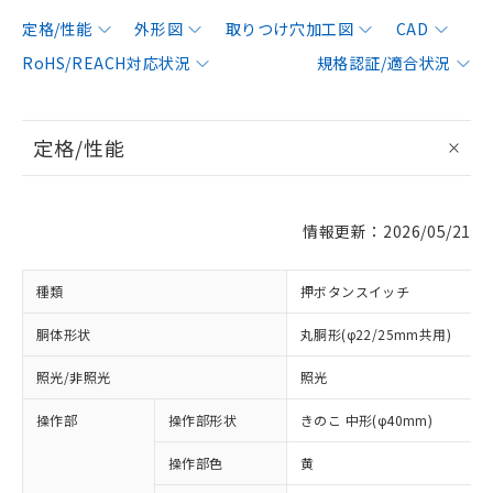
定格/性能
外形図
取りつけ穴加工図
CAD
RoHS/REACH対応状況
規格認証/適合状況
定格/性能
情報更新：2026/05/21
種類
押ボタンスイッチ
胴体形状
丸胴形(φ22/25mm共用)
照光/非照光
照光
操作部
操作部形状
きのこ 中形(φ40mm)
操作部色
黄