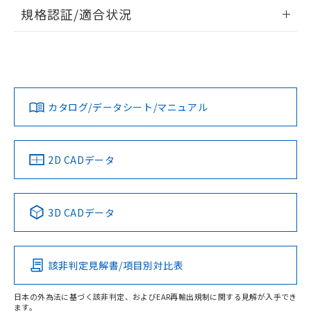
情報更新：2026/7/29
規格認証/適合状況
ログイン/会員登録
EU RoHS
注意事項・凡例
A22NL-BMA-TYA-P102-YDについての規格認証/適合状況につ
いては、「カスタマーサポートセンタ お客様相談室」または
貴社担当オムロン営業員または販売店にお問い合わせくださ
対応状況
対応予定月
※1
※2
い。
ダウンロードデータをご利用いただく前に、以下を必ずお読
みください。
カタログ/データシート/マニュアル
対応済み
ソフトウェアの使用条件
お問い合わせ
中国 RoHS
注意事項・凡例
2D CADデータ
中国 RoHS表
※1 ※2
3D CADデータ
Pb
Hg
Cd
Cr(VI)
該非判定見解書/項目別対比表
O
O
O
O
日本の外為法に基づく該非判定、およびEAR再輸出規制に関する見解が入手でき
ます。