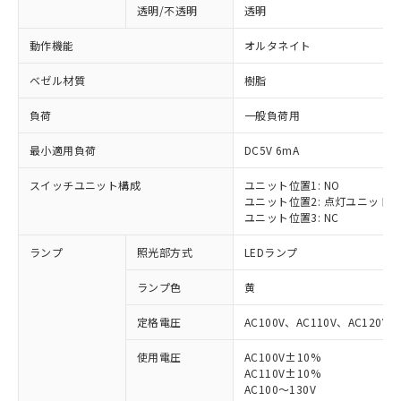
透明/不透明
透明
動作機能
オルタネイト
ベゼル材質
樹脂
負荷
一般負荷用
最小適用負荷
DC5V 6mA
スイッチユニット構成
ユニット位置1: NO
ユニット位置2: 点灯ユニット
ユニット位置3: NC
ランプ
照光部方式
LEDランプ
ランプ色
黄
定格電圧
AC100V、AC110V、AC120V
使用電圧
AC100V±10%
AC110V±10%
AC100～130V