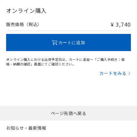
"対応済み"や非含有の記載がされた商品であっても、流通
在庫等で未対応品が混在する可能性があります。
オンライン購入
非含有品が必要な際は、弊社営業部門もしくは販売店へお
問い合わせください。
¥ 3,740
販売価格（税込）
この製品のRoHS/REACH対応状況ページへ
カートに追加
オンライン購入における出荷予定日は、カートに追加～「ご購入手続き：価
格・納期の確認」画面にてご確認ください。
カートをみる
ページ先頭へ戻る
お知らせ・最新情報