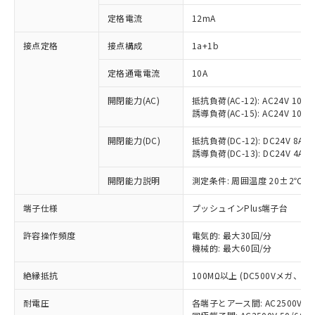
定格電流
12mA
接点定格
接点構成
1a+1b
※1 対応状況
定格通電電流
10A
対応済み：EU RoHS指令（10物質）の
非含有に対応した製品が提供可能な商品で
開閉能力(AC)
抵抗負荷(AC-12): AC24V 10A/A
す。
誘導負荷(AC-15): AC24V 10A/AC
対応予定：EU RoHS指令（10物質）の非含
ご利用条件
有に対応した製品に切り替える予定のある
開閉能力(DC)
抵抗負荷(DC-12): DC24V 8A/DC
商品です。
誘導負荷(DC-13): DC24V 4A/DC
対応予定なし：EU RoHS指令（10物質）の
以下の条件をお読みいただき、同意のうえ
開閉能力説明
測定条件: 周囲温度 20±2℃、
非含有に非対応の商品で、対応品を出す予
ご利用ください。
定はありません。
端子仕様
プッシュインPlus端子台
調査・確認中：EU RoHS指令（10物質）の
本サービスは、当社制御機器事業取扱
※1 中国RoHS○×表
非含有の対応状況を調査中または確認中の
商品の当社在庫状況および標準価格
許容操作頻度
電気的: 最大30回/分
商品です。
(税抜)を提供させていただくもので
機械的: 最大60回/分
「○」：最大均質材料含有率が中国RoHSの
非該当品：ライセンス料など無形物で、有
す。
基準値以下であることを示します。
害物質有無と関係のない商品です。
絶縁抵抗
100MΩ以上 (DC500Vメガ、
当社制御機器事業取扱商品の中には、
「×」：最大均質材料含有率が中国RoHSの
仕入先様の事情により、非含有部品として
本サービスの対象外となる商品もある
基準値を超えていることを示します。
いたものが、含有品と判明した場合などや
当社は、これら貴社製品のうち、外国
耐電圧
各端子とアース間: AC2500V 50/
ことをご了承ください。
「－」：未確認です。当社販売部門へお問
むを得ず変更することがあります。