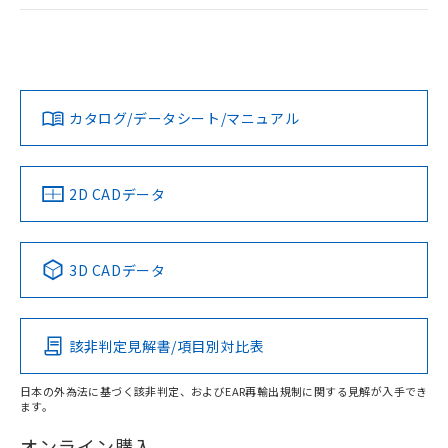
ログイン/会員登録
EU RoHS
注意事項・凡例
A22NL-BMA-TYA-P102-YBについての規格認証/適合状況につ
いては、「カスタマーサポートセンタ お客様相談室」または
貴社担当オムロン営業員または販売店にお問い合わせくださ
対応状況
対応予定月
※1
※2
い。
ダウンロードデータをご利用いただく前に、以下を必ずお読
みください。
カタログ/データシート/マニュアル
対応済み
ソフトウェアの使用条件
お問い合わせ
中国 RoHS
注意事項・凡例
2D CADデータ
中国 RoHS表
※1 ※2
3D CADデータ
Pb
Hg
Cd
Cr(VI)
該非判定見解書/項目別対比表
X
O
O
O
日本の外為法に基づく該非判定、およびEAR再輸出規制に関する見解が入手でき
ます。
"対応済み"や非含有の記載がされた商品であっても、流通
在庫等で未対応品が混在する可能性があります。
オンライン購入