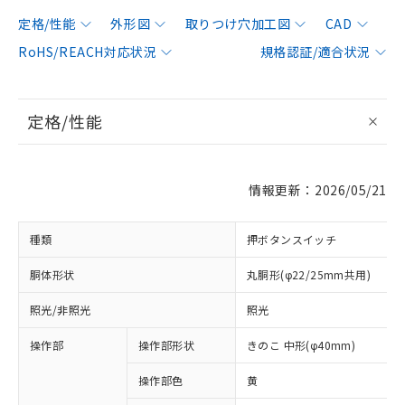
定格/性能
外形図
取りつけ穴加工図
CAD
RoHS/REACH対応状況
規格認証/適合状況
定格/性能
情報更新：2026/05/21
種類
押ボタンスイッチ
胴体形状
丸胴形(φ22/25mm共用)
照光/非照光
照光
操作部
操作部形状
きのこ 中形(φ40mm)
操作部色
黄