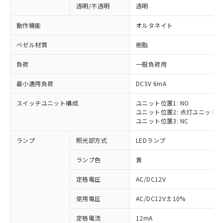
透明/不透明
透明
動作機能
オルタネイト
ベゼル材質
樹脂
負荷
一般負荷用
最小適用負荷
DC5V 6mA
スイッチユニット構成
ユニット位置1: NO
ユニット位置2: 点灯ユニット
ユニット位置3: NC
ランプ
照光部方式
LEDランプ
ランプ色
黄
定格電圧
AC/DC12V
使用電圧
AC/DC12V±10%
定格電流
12mA