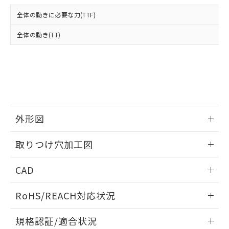
および当社の共同利用者が、当社の製
下記の非含有証明書をダウンロードするこ
品・サービスに関するお客様との取
全体の動きに必要な力(TTF)
とができます。
合意する
キャンセル
引・商談に必要な範囲で利用すること
をご了承ください。
全体の動き(TT)
EU RoHS指令（10物質）の非含有証明書
※当社の共同利用者とは、
"個人情報
51物質の非含有証明書（当社基準）
の共同利用に関して"
の「1.共同利
※本証明書は発行日時点で非含有を証明す
用者の範囲」に記載されている法人を
るもので、過去に遡って非含有を証明する
指します。
ものではありません。
また、RoHS指令のフタル酸エステル類４
物質の対応では、対応完了までの期間は出
荷製品に未対応品が混在することから備考
外形図
欄に対応日を記載しておりました。
情報更新：2026/05/21
既に当社にて対応品への在庫切替を完了
取りつけ穴加工図
していることから、特段のことがない限
り、2022年1月12日より割愛しておりま
情報更新：2026/05/21
CAD
す。
ログイン/会員登録いただくと、CADデータをダウンロー
RoHS/REACH対応状況
ドすることができます。
情報更新：2026/7/29
規格認証/適合状況