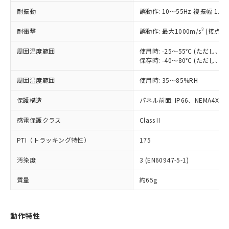
（以下｢規制貨物等」という）を輸出
記載している更新日時点での社内デー
耐振動
誤動作: 10～55Hz 複振幅 1.
*EU RoHS指令（10物質）：
または国外への提供する場合は、日本
記
タに基づき作成されるものであり、閲
説明
鉛(Pb) 1000ppm以下、 水銀(Hg) 1000ppm以下、 カド
*中国RoHS10物質の基準値 (GB/T26572)：
国政府の輸出許可(または役務取引許
号
覧された時点での実際の在庫および標
ミウム(Cd) 100ppm以下、
Pb(鉛) :1000ppm、 Hg(水銀) : 1000ppm、 Cd(カドミウ
2
耐衝撃
誤動作: 最大1000m/s
(接点開
可)を取得するなどの必要な手続きを
六価クロム(Cr(Ⅵ)) 1000ppm以下、ポリ臭化ビフェニル
ム) : 100ppm、
準価格とは異なる場合があることをご
類(PBB) 1000ppm以下、ポリ臭化ジフェニルエーテル類
Cr(Ⅵ)(六価クロム) : 1000ppm、 PBBs(ポリ臭化ビフェ
とります。
了承ください。
(PBDE) 1000ppm以下、フタル酸ビス(2-エチルヘキシ
周囲温度範囲
使用時: -25～55℃ (ただし
○
一定数以上の在庫あり
ニル類) : 1000ppm、 PBDEs(ポリ臭化ジフェニルエーテ
当社は規制貨物を破棄する場合は、完
ル) (DEHP)(別名：DOP) 1000ppm以下、フタル酸ブチ
正式な納期状況および標準価格はお客
ル類) : 1000ppm、
保存時: -40～80℃ (ただし
ルベンジル（BBP） 1000ppm以下、フタル酸ジブチル
全に破砕するなど、違法に輸出されな
DBP(フタル酸ジブチル) : 1000ppm、 DIBP(フタル酸ジ
様のお取引先、またはお客様担当のオ
（DBP） 1000ppm以下、フタル酸ジイソブチル
イソブチル) : 1000ppm、 BBP(フタル酸ブチルベンジ
△
一定数には満たないが在庫あり
いよう必要な手段を講じます。
周囲湿度範囲
使用時: 35～85%RH
ムロン制御機器販売店・当社販売員に
(DIBP) 1000ppm以下
ル) : 1000ppm、
当社は貴社製品を、核兵器、ミサイ
但し、RoHS指令で産業用監視および制御機器に対する
DEHP(フタル酸ビス(2-エチルヘキシル)) : 1000ppm
ご相談ください。
適用除外項目は除く。
ル、化学兵器、生物兵器またはその他
保護構造
パネル前面: IP66、NEMA4X, N
－
在庫なし(最新の在庫状況につ
オムロン制御機器販売店や当社販売拠
フタル酸エステル類の４物質については閾値を超える意
武器並びにこれらの製造装置等に一切
いては、お客様のお取引先、ま
図的な使用がないことを確認しています。
点は「
販売ネットワーク
」をご確認
※2 環境保護使用期限
感電保護クラス
Class II
使用いたしません。
たはお客様担当のオムロン制御
ください。
当社は、貴社製品を第三者に販売する
機器販売店・当社販売員にご確
在庫状況および標準価格結果を当社の
PTI（トラッキング特性）
175
※2 対応予定月
「ｅ」：有害物質（10物質）のすべてが基
場合は、上記1、2および3の内容を当
認ください)
事前の承諾なく第三者に漏洩または開
準値以下であることを示します。
該第三者に通知します。また当社は、
示しないようお願いします。
汚染度
3 (EN60947-5-1)
部品在庫の切り替え状況などにより、予定
「10」：通常の使用状況下において有害物
販売先および販売に係わる関係者が違
マイパーツ機能（部品リスト作成サー
空
受注生産機種、また在庫状況の
月が前後することがあります。
質が外部に漏えいし、環境に深刻な影響を
法に輸出するおそれがある場合は、取
ビス）をご利用いただくには、I-Web
白
情報を公開していない機種
質量
約65g
及ぼさない年数を意味します。
り引きをいたしません。
メンバーズにご登録されている必要が
「－」：未確認です。当社販売部門へお問
あります。
い合わせください。
お客様が当ウェブサイト上で当社にご
動作特性
※3 非含有証明書ダウンロード
登録された部品リストについて、当社