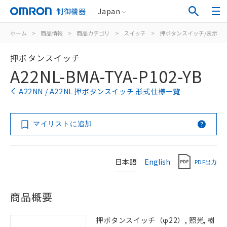
制御機器
Japan
ホーム
>
商品情報
>
商品カテゴリ
>
スイッチ
>
押ボタンスイッチ/表示灯
押ボタンスイッチ
A22NL-BMA-TYA-P102-YB
A22NN / A22NL 押ボタンスイッチ 形式仕様一覧
マイリストに追加
日本語
English
PDF出力
商品概要
押ボタンスイッチ（φ22）, 照光, 樹