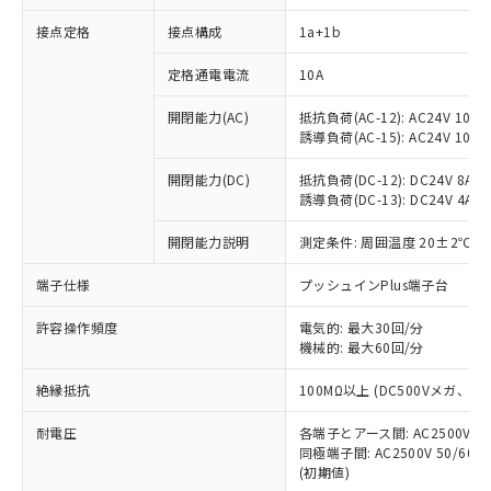
接点定格
接点構成
1a+1b
※1 対応状況
定格通電電流
10A
対応済み：EU RoHS指令（10物質）の
開閉能力(AC)
抵抗負荷(AC-12): AC24V 10A/A
非含有に対応した製品が提供可能な商品で
誘導負荷(AC-15): AC24V 10A/AC
す。
対応予定：EU RoHS指令（10物質）の非含
開閉能力(DC)
抵抗負荷(DC-12): DC24V 8A/DC
ご利用条件
有に対応した製品に切り替える予定のある
誘導負荷(DC-13): DC24V 4A/DC
商品です。
対応予定なし：EU RoHS指令（10物質）の
開閉能力説明
測定条件: 周囲温度 20±2℃、
以下の条件をお読みいただき、同意のうえ
非含有に非対応の商品で、対応品を出す予
ご利用ください。
端子仕様
プッシュインPlus端子台
定はありません。
調査・確認中：EU RoHS指令（10物質）の
本サービスは、当社制御機器事業取扱
※1 中国RoHS○×表
許容操作頻度
電気的: 最大30回/分
非含有の対応状況を調査中または確認中の
商品の当社在庫状況および標準価格
機械的: 最大60回/分
商品です。
(税抜)を提供させていただくもので
「○」：最大均質材料含有率が中国RoHSの
非該当品：ライセンス料など無形物で、有
す。
絶縁抵抗
100MΩ以上 (DC500Vメガ、
基準値以下であることを示します。
害物質有無と関係のない商品です。
当社制御機器事業取扱商品の中には、
「×」：最大均質材料含有率が中国RoHSの
仕入先様の事情により、非含有部品として
耐電圧
各端子とアース間: AC2500V 50/
本サービスの対象外となる商品もある
基準値を超えていることを示します。
いたものが、含有品と判明した場合などや
当社は、これら貴社製品のうち、外国
同極端子間: AC2500V 50/60
ことをご了承ください。
「－」：未確認です。当社販売部門へお問
むを得ず変更することがあります。
(初期値)
為替および外国貿易法に定める商品
在庫状況および標準価格照会結果は、
い合わせください。