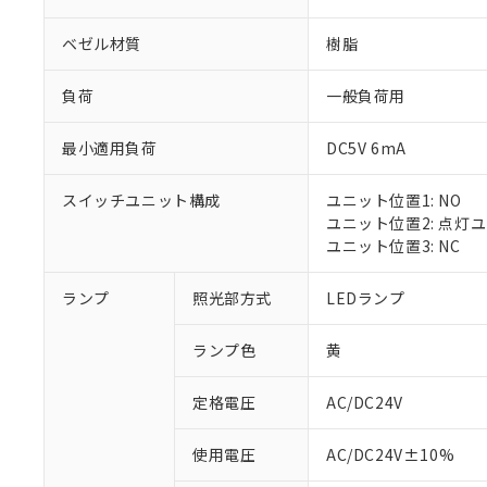
ベゼル材質
樹脂
負荷
一般負荷用
最小適用負荷
DC5V 6mA
スイッチユニット構成
ユニット位置1: NO
ユニット位置2: 点灯
ユニット位置3: NC
ランプ
照光部方式
LEDランプ
ランプ色
黄
定格電圧
AC/DC24V
※1 対応状況
使用電圧
AC/DC24V±10%
対応済み：EU