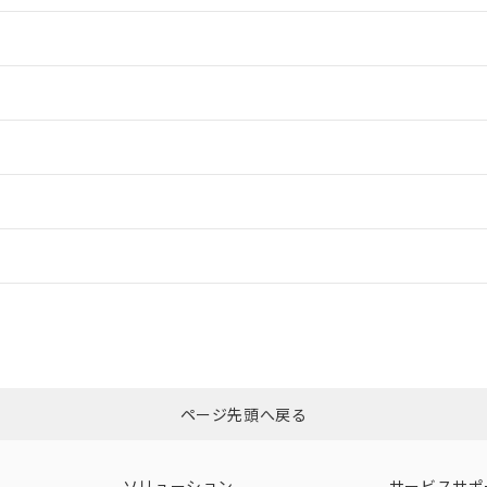
情報更新：2
情報更新：2
ードすることができます。
情報更新：
ログイン/会員登録
CCC認証
電波法
みください。
Yes
N/A
非含有証明書
※3
ページ先頭へ戻る
ダウンロードはこちら
型式承認
NK型式承認
ABS型式承認
韓国
（日本
（アメリカ
ソリューション
サービスサポ