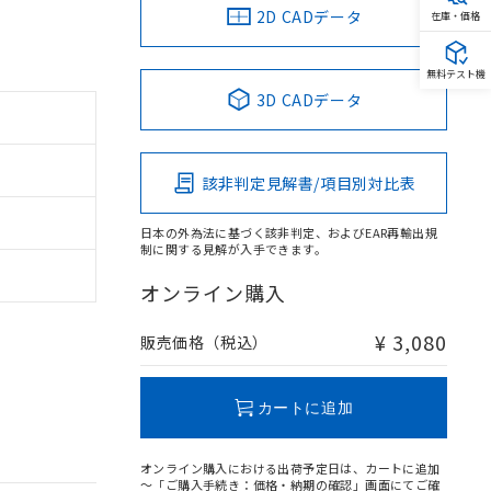
2D CADデータ
在庫・価格
無料テスト機
3D CADデータ
該非判定見解書/項目別対比表
日本の外為法に基づく該非判定、およびEAR再輸出規
制に関する見解が入手できます。
オンライン購入
¥ 3,080
販売価格（税込）
カートに追加
オンライン購入における出荷予定日は、カートに追加
～「ご購入手続き：価格・納期の確認」画面にてご確