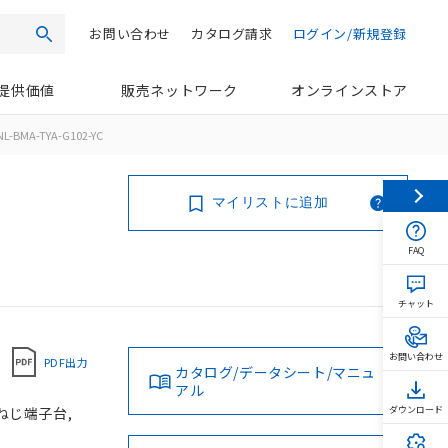
お問い合わせ
カタログ請求
ログイン/新規登録
検索
提供価値
販売ネットワーク
オンラインストア
L-BMA-TYA-G102-YC
マイリストに追加
FAQ
チャット
お問い合わせ
PDF出力
カタログ/データシート/マニュ
アル
 ねじ端子台,
ダウンロード