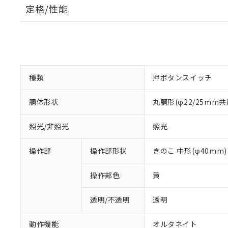
定格/性能
種類
押ボタンスイッチ
胴体形状
丸胴形(φ22/25mm共
照光/非照光
照光
操作部
操作部形状
きのこ 中形(φ40mm)
操作部色
黄
透明/不透明
透明
動作機能
オルタネイト