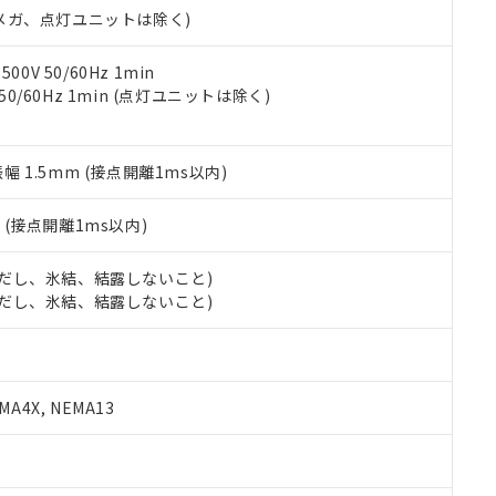
合意する
キャンセル
00Vメガ、点灯ユニットは除く)
書をダウンロードすることができます。
利用者とは、
"個人情報の共同利用に関して"
の「1.共同利用者の
します。
10物質）の非含有証明書
0V 50/60Hz 1min
明書（当社基準）
 50/60Hz 1min (点灯ユニットは除く)
日時点で非含有を証明するもので、過去に遡って非含有を証明するも
令のフタル酸エステル類４物質の対応では、対応完了までの期間は出
備考欄に対応日を記載しておりました。
振幅 1.5mm (接点開離1ms以内)
品への在庫切替を完了していることから、特段のことがない限り、20
す。
2
(接点開離1ms以内)
 (ただし、氷結、結露しないこと)
 (ただし、氷結、結露しないこと)
A4X, NEMA13