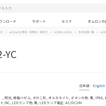
ウンロード
サポート
セミナ
オムロンの
示灯
>
φ22(φ25):照光・非照光・表示灯
>
A22NN / A22NL
>
形式仕様一覧
>
A22N
2-YC
日本語
English
 照光, 樹脂ベゼル, きのこ形, オルタネイト, ボタンの色: 黄, IP66,
NC, LEDランプ色: 黄, LEDランプ電圧: AC/DC24V