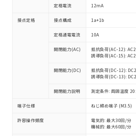
対応予定：EU R
定格電流
12mA
対応予定なし：EU
調査・確認中：EU
ご利用条件
接点定格
接点構成
1a+1b
非該当品：ライセ
※1 中国RoHS
仕入先様の事情に
があります。
定格通電電流
10A
以下の条件をお読
「○」：最大均質
「×」：最大均質
本サービスは
当社は、これ
*EU RoHS指令（10物
開閉能力(AC)
抵抗負荷(AC-12): AC24
「－」：未確認で
鉛(Pb) 1000ppm以下、
くものです。
う）を輸出ま
誘導負荷(AC-15): AC24V
記
説明
六価クロム(Cr(Ⅵ)) 1
当社制御機器
などの必要な
フタル酸ビス(2-エチルヘ
号
*中国RoHS10物質の基準値 
ル（DBP） 1000ppm
在庫状況およ
当社は規制貨
Pb(鉛) :1000ppm、 Hg
但し、RoHS指令で産
開閉能力(DC)
抵抗負荷(DC-12): DC24
のであり、閲
ます。
Cr(Ⅵ)(六価クロム) : 
フタル酸エステル類の４
誘導負荷(DC-13): DC24
○
一定数以
DBP(フタル酸ジブチル) :
い。
当社は貴社製
DEHP(フタル酸ビス(2-エ
正式な納期状
置等に一切使
当社販売員に
※2 対応予定月
開閉能力説明
測定条件: 周囲温度 2
△
一定数に
当社は、貴社
オムロン制御
また当社は、
※2 環境保護使
在庫状況およ
部品在庫の切り替
たしません。
端子仕様
ねじ締め端子 (M3.5)
－
在庫なし
す。
「ｅ」：有害物質
機器販売
マイパーツ機
「10」：通常の
許容操作頻度
電気的: 最大30回/分
ている必要が
味します。
機械的: 最大60回/分
空
受注生産
お客様が当ウ
※3 非含有証明
「－」：未確認で
白
が、当社の製