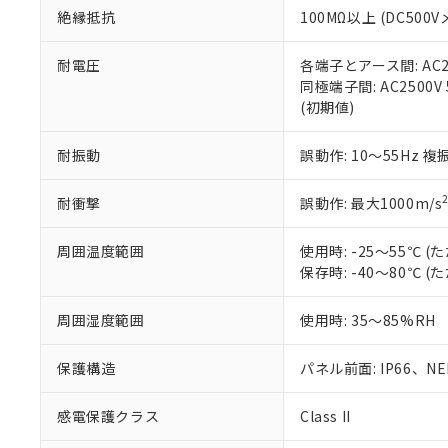
絶縁抵抗
100MΩ以上 (DC5
さい。
下記の非含有証明
※当社の共同
いる法人を指
EU RoHS指令（
耐電圧
各端子とアース間: AC250
51物質の非含有証
同極端子間: AC2500V
※本証明書は発行
(初期値)
また、RoHS指
混在することから
耐振動
誤動作: 10～55Hz 複
既に当社にて対応
り割愛しておりま
耐衝撃
誤動作: 最大1000m/s
周囲温度範囲
使用時: -25～55℃
保存時: -40～80℃
周囲湿度範囲
使用時: 35～85%RH
保護構造
パネル前面: IP66、NEM
感電保護クラス
Class II