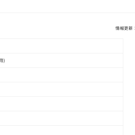
情報更新：2
用)