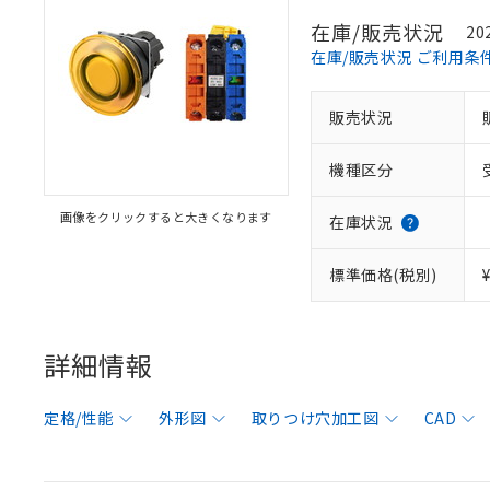
在庫/販売状況
20
在庫/販売状況 ご利用条
販売状況
機種区分
画像をクリックすると大きくなります
在庫状況
標準価格(税別)
詳細情報
定格/性能
外形図
取りつけ穴加工図
CAD