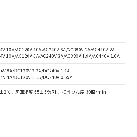
oHS指令（10物質）の非含有に対応した製品に切り替える予定のある
 RoHS指令（10物質）の非含有に非対応の商品で、対応品を出す予
 RoHS指令（10物質）の非含有の対応状況を調査中または確認中の
ンス料など無形物で、有害物質有無と関係のない商品です。
○×表
より、非含有部品としていたものが、含有品と判明した場合などやむ
みいただき、同意のうえご利用ください。
材料含有率が中国RoHSの基準値以下であることを示します。
材料含有率が中国RoHSの基準値を超えていることを示します。
、当社制御機器事業取扱商品の当社在庫状況および標準価格(税抜)
ら貴社製品のうち、外国為替および外国貿易法に定める商品（以下｢
質）：
V 10A/AC120V 10A/AC240V 6A/AC380V 2A/AC440V 2A
す。当社販売部門へお問い合わせください。
 水銀(Hg) 1000ppm以下、 カドミウム(Cd) 100ppm以下、
たは国外への提供する場合は、日本国政府の輸出許可(または役務取
 10A/AC120V 6A/AC240V 3A/AC380V 1.9A/AC440V 1.6A
000ppm以下、ポリ臭化ビフェニル類(PBB) 1000ppm以下、ポリ臭化ジフェニルエーテル類(P
事業取扱商品の中には、本サービスの対象外となる商品もあること
手続きをとります。
キシル) (DEHP)(別名：DOP) 1000ppm以下、フタル酸ブチルベンジル（BBP） 100
(GB/T26572)：
以下、フタル酸ジイソブチル (DIBP) 1000ppm以下
び標準価格照会結果は、記載している更新日時点での社内データに
物を破棄する場合は、完全に破砕するなど、違法に輸出されないよ
(水銀) : 1000ppm、 Cd(カドミウム) : 100ppm、
業用監視および制御機器に対する適用除外項目は除く。
V 8A/DC120V 2.2A/DC240V 1.1A
覧された時点での実際の在庫および標準価格とは異なる場合がある
1000ppm、 PBBs(ポリ臭化ビフェニル類) : 1000ppm、 PBDEs(ポリ臭化ジフェニルエーテル類
物質については閾値を超える意図的な使用がないことを確認しています。
V 4A/DC120V 1.1A/DC240V 0.55A
上の在庫あり
 1000ppm、 DIBP(フタル酸ジイソブチル) : 1000ppm、 BBP(フタル酸ブチルベンジル) :
品を、核兵器、ミサイル、化学兵器、生物兵器またはその他武器並
チルヘキシル)) : 1000ppm
況および標準価格はお客様のお取引先、またはお客様担当のオムロ
用いたしません。
ご相談ください。
0±2℃、周囲湿度 65±5%RH、操作ひん度 30回/min
は満たないが在庫あり
製品を第三者に販売する場合は、上記1、2および3の内容を当該第
機器販売店や当社販売拠点は「
販売ネットワーク
」をご確認くだ
販売先および販売に係わる関係者が違法に輸出するおそれがある場
用期限
び標準価格結果を当社の事前の承諾なく第三者に漏洩または開示し
え状況などにより、予定月が前後することがあります。
(最新の在庫状況については、お客様のお取引先、またはお客様担当
（10物質）のすべてが基準値以下であることを示します。
店・当社販売員にご確認ください)
能（部品リスト作成サービス）をご利用いただくには、I-Webメン
使用状況下において有害物質が外部に漏えいし、環境に深刻な影響を
あります。
機種、また在庫状況の情報を公開していない機種
ェブサイト上で当社にご登録された部品リストについて、当社およ
書ダウンロード
す。当社販売部門へお問い合わせください。
品・サービスに関するお客様との取引・商談に必要な範囲で利用す