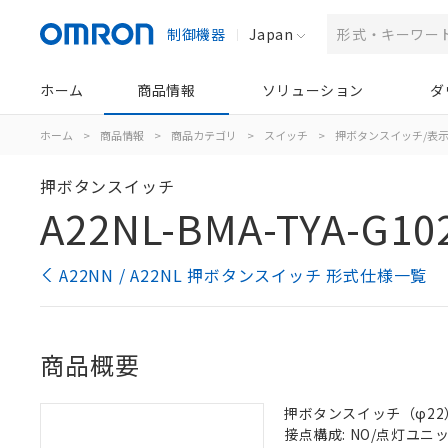
制御機器
Japan
ホーム
商品情報
ソリューション
ダ
ホーム
>
商品情報
>
商品カテゴリ
>
スイッチ
>
押ボタンスイッチ/表
押ボタンスイッチ
A22NL-BMA-TYA-G10
A22NN / A22NL 押ボタンスイッチ 形式仕様一覧
商品概要
押ボタンスイッチ（φ22）,
接点構成: NO/点灯ユニット/