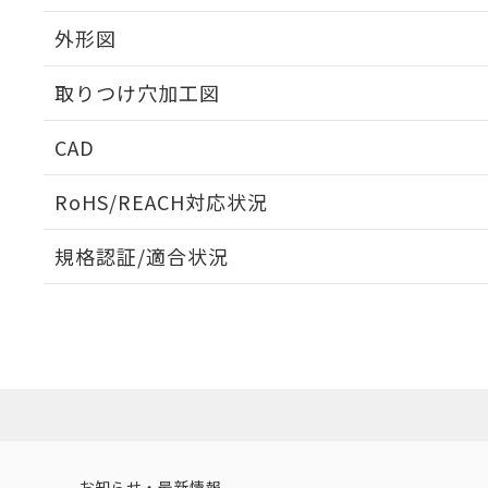
外形図
取りつけ穴加工図
CAD
ログイン/会員登録いただくと、CADデータをダウンロ
RoHS/REACH対応状況
規格認証/適合状況
EU RoHS
注意事項・凡例
UL認証
CSA認証
CEマーキング
ダウンロードデータをご利用いただく前に、以下を必ずお読
Yes
Yes
Yes
対応状況
対応予定月
※1
※2
ソフトウェアの使用条件
対応済み
LR型式承認
DNV型式承認
BV型式承認
KR
（イギリス
（ノルウェー
（フランス
（
お知らせ・最新情報