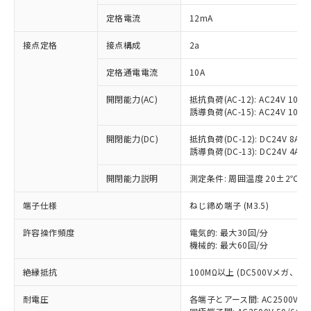
対応済み：EU RoHS指令（10物質）の
定格電流
12mA
非含有に対応した製品が提供可能な商品で
す。
接点定格
接点構成
2a
対応予定：EU RoHS指令（10物質）の非含
ご利用条件
有に対応した製品に切り替える予定のある
定格通電電流
10A
商品です。
対応予定なし：EU RoHS指令（10物質）の
開閉能力(AC)
抵抗負荷(AC-12): AC24V 10A/A
以下の条件をお読みいただき、同意のうえ
非含有に非対応の商品で、対応品を出す予
誘導負荷(AC-15): AC24V 10A/AC
ご利用ください。
定はありません。
調査・確認中：EU RoHS指令（10物質）の
開閉能力(DC)
抵抗負荷(DC-12): DC24V 8A/DC
本サービスは、当社制御機器事業取扱
※1 中国RoHS○×表
誘導負荷(DC-13): DC24V 4A/DC
非含有の対応状況を調査中または確認中の
商品の当社在庫状況および標準価格
商品です。
(税抜)を提供させていただくもので
開閉能力説明
測定条件: 周囲温度 20±2℃、
「○」：最大均質材料含有率が中国RoHSの
非該当品：ライセンス料など無形物で、有
す。
基準値以下であることを示します。
害物質有無と関係のない商品です。
当社制御機器事業取扱商品の中には、
端子仕様
ねじ締め端子 (M3.5)
「×」：最大均質材料含有率が中国RoHSの
仕入先様の事情により、非含有部品として
本サービスの対象外となる商品もある
基準値を超えていることを示します。
いたものが、含有品と判明した場合などや
当社は、これら貴社製品のうち、外国
ことをご了承ください。
許容操作頻度
電気的: 最大30回/分
「－」：未確認です。当社販売部門へお問
むを得ず変更することがあります。
為替および外国貿易法に定める商品
機械的: 最大60回/分
在庫状況および標準価格照会結果は、
い合わせください。
（以下｢規制貨物等」という）を輸出
記載している更新日時点での社内デー
*EU RoHS指令（10物質）：
または国外への提供する場合は、日本
絶縁抵抗
100MΩ以上 (DC500Vメガ、
記
タに基づき作成されるものであり、閲
説明
鉛(Pb) 1000ppm以下、 水銀(Hg) 1000ppm以下、 カド
*中国RoHS10物質の基準値 (GB/T26572)：
国政府の輸出許可(または役務取引許
号
覧された時点での実際の在庫および標
ミウム(Cd) 100ppm以下、
Pb(鉛) :1000ppm、 Hg(水銀) : 1000ppm、 Cd(カドミウ
耐電圧
各端子とアース間: AC2500V 50/
可)を取得するなどの必要な手続きを
六価クロム(Cr(Ⅵ)) 1000ppm以下、ポリ臭化ビフェニル
ム) : 100ppm、
準価格とは異なる場合があることをご