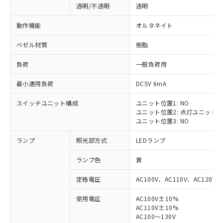
透明/不透明
透明
動作機能
オルタネイト
ベゼル材質
樹脂
負荷
一般負荷用
最小適用負荷
DC5V 6mA
スイッチユニット構成
ユニット位置1: NO
ユニット位置2: 点灯ユニット
ユニット位置3: NO
ランプ
照光部方式
LEDランプ
ランプ色
黄
定格電圧
AC100V、AC110V、AC120V
使用電圧
AC100V±10%
※1 対応状況
AC110V±10%
AC100～130V