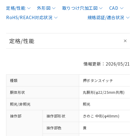
定格/性能
外形図
取りつけ穴加工図
CAD
RoHS/REACH対応状況
規格認証/適合状況
定格/性能
情報更新：2026/05/21
種類
押ボタンスイッチ
胴体形状
丸胴形(φ22/25mm共用)
照光/非照光
照光
操作部
操作部形状
きのこ 中形(φ40mm)
操作部色
黄