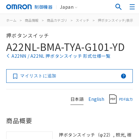
制御機器
Japan
ホーム
>
商品情報
>
商品カテゴリ
>
スイッチ
>
押ボタンスイッチ/表示灯
押ボタンスイッチ
A22NL-BMA-TYA-G101-YD
A22NN / A22NL 押ボタンスイッチ 形式仕様一覧
マイリストに追加
日本語
English
PDF出力
商品概要
押ボタンスイッチ（φ22）, 照光, 樹