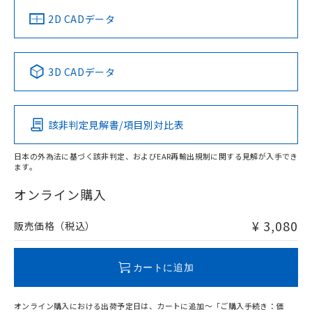
船舶規格）
船舶規格）
船舶規格）
船舶規格
中国 RoHS
注意事項・凡例
2D CADデータ
No
No
No
No
中国 RoHS表
※1 ※2
3D CADデータ
この製品の規格認証/適合状況ページへ
Pb
Hg
Cd
Cr(VI)
その他の認証はこちらのページからご検索ください
該非判定見解書/項目別対比表
O
O
O
O
日本の外為法に基づく該非判定、およびEAR再輸出規制に関する見解が入手でき
ます。
"対応済み"や非含有の記載がされた商品であっても、流通
在庫等で未対応品が混在する可能性があります。
オンライン購入
非含有品が必要な際は、弊社営業部門もしくは販売店へお
問い合わせください。
¥ 3,080
販売価格（税込）
この製品のRoHS/REACH対応状況ページへ
カートに追加
オンライン購入における出荷予定日は、カートに追加～「ご購入手続き：価