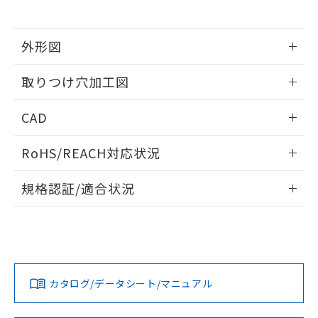
※当社の共同利用者とは、
"個人情報
51物質の非含有証明書（当社基準）
の共同利用に関して"
の「1.共同利
※本証明書は発行日時点で非含有を証明す
用者の範囲」に記載されている法人を
るもので、過去に遡って非含有を証明する
外形図
指します。
ものではありません。
情報更新：2026/05/21
また、RoHS指令のフタル酸エステル類４
取りつけ穴加工図
物質の対応では、対応完了までの期間は出
荷製品に未対応品が混在することから備考
情報更新：2026/05/21
CAD
欄に対応日を記載しておりました。
既に当社にて対応品への在庫切替を完了
ログイン/会員登録いただくと、CADデータをダウンロー
していることから、特段のことがない限
RoHS/REACH対応状況
ドすることができます。
り、2022年1月12日より割愛しておりま
す。
情報更新：2026/7/29
規格認証/適合状況
ログイン/会員登録
EU RoHS
注意事項・凡例
UL認証
CSA認証
CEマーキング
Yes
Yes
Yes
対応状況
対応予定月
※1
※2
ダウンロードデータをご利用いただく前に、以下を必ずお読
みください。
カタログ/データシート/マニュアル
対応済み
ソフトウェアの使用条件
LR型式承認
DNV型式承認
BV型式承認
KR型式承
（イギリス
（ノルウェー
（フランス
（韓国