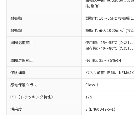
類(PBB) 1000ppm以下、ポリ臭化ジフェニルエーテル類
同極端子間: AC2500V 50/60
Cr(Ⅵ)(六価クロム) : 1000ppm、 PBBs(ポリ臭化ビフェ
とります。
了承ください。
(PBDE) 1000ppm以下、フタル酸ビス(2-エチルヘキシ
○
一定数以上の在庫あり
ニル類) : 1000ppm、 PBDEs(ポリ臭化ジフェニルエーテ
(初期値)
当社は規制貨物を破棄する場合は、完
ル) (DEHP)(別名：DOP) 1000ppm以下、フタル酸ブチ
正式な納期状況および標準価格はお客
ル類) : 1000ppm、
ルベンジル（BBP） 1000ppm以下、フタル酸ジブチル
全に破砕するなど、違法に輸出されな
DBP(フタル酸ジブチル) : 1000ppm、 DIBP(フタル酸ジ
様のお取引先、またはお客様担当のオ
耐振動
誤動作: 10～55Hz 複振幅 1.
（DBP） 1000ppm以下、フタル酸ジイソブチル
イソブチル) : 1000ppm、 BBP(フタル酸ブチルベンジ
△
一定数には満たないが在庫あり
いよう必要な手段を講じます。
ムロン制御機器販売店・当社販売員に
(DIBP) 1000ppm以下
ル) : 1000ppm、
当社は貴社製品を、核兵器、ミサイ
但し、RoHS指令で産業用監視および制御機器に対する
DEHP(フタル酸ビス(2-エチルヘキシル)) : 1000ppm
ご相談ください。
2
耐衝撃
誤動作: 最大1000m/s
(接点開
適用除外項目は除く。
ル、化学兵器、生物兵器またはその他
－
在庫なし(最新の在庫状況につ
オムロン制御機器販売店や当社販売拠
フタル酸エステル類の４物質については閾値を超える意
武器並びにこれらの製造装置等に一切
いては、お客様のお取引先、ま
周囲温度範囲
図的な使用がないことを確認しています。
使用時: -25～55℃ (ただし
点は「
販売ネットワーク
」をご確認
※2 環境保護使用期限
使用いたしません。
保存時: -40～80℃ (ただし
たはお客様担当のオムロン制御
ください。
当社は、貴社製品を第三者に販売する
機器販売店・当社販売員にご確
在庫状況および標準価格結果を当社の
※2 対応予定月
「ｅ」：有害物質（10物質）のすべてが基
周囲湿度範囲
使用時: 35～85%RH
場合は、上記1、2および3の内容を当
認ください)
事前の承諾なく第三者に漏洩または開
準値以下であることを示します。
該第三者に通知します。また当社は、
示しないようお願いします。
保護構造
パネル前面: IP66、NEMA4X, N
部品在庫の切り替え状況などにより、予定
「10」：通常の使用状況下において有害物
販売先および販売に係わる関係者が違
マイパーツ機能（部品リスト作成サー
空
受注生産機種、また在庫状況の
月が前後することがあります。
質が外部に漏えいし、環境に深刻な影響を
法に輸出するおそれがある場合は、取
ビス）をご利用いただくには、I-Web
白
情報を公開していない機種
感電保護クラス
Class II
及ぼさない年数を意味します。
り引きをいたしません。
メンバーズにご登録されている必要が
「－」：未確認です。当社販売部門へお問
あります。
PTI（トラッキング特性）
175
い合わせください。
お客様が当ウェブサイト上で当社にご
※3 非含有証明書ダウンロード
登録された部品リストについて、当社
汚染度
3 (EN60947-5-1)
および当社の共同利用者が、当社の製
下記の非含有証明書をダウンロードするこ
品・サービスに関するお客様との取
とができます。
合意する
キャンセル
引・商談に必要な範囲で利用すること
をご了承ください。
EU RoHS指令（10物質）の非含有証明書